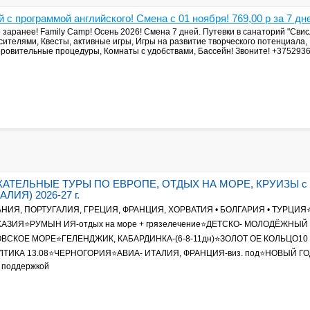
 с программой английского! Смена с 01 ноября! 769,00 р за 7 дн
 заранее! Family Camp! Осень 2026! Смена 7 дней. Путевки в санаторий "Сви
сителями, Квесты, активные игры, Игры на развитие творческого потенциала,
доровительные процедуры, Комнаты с удобствами, Бассейн! Звоните! +375293
КАТЕЛЬНЫЕ ТУРЫ ПО ЕВРОПЕ, ОТДЫХ НА МОРЕ, КРУИЗЫ 
ИЯ) 2026-27 г.
НИЯ, ПОРТУГАЛИЯ, ГРЕЦИЯ, ФРАНЦИЯ, ХОРВАТИЯ • БОЛГАРИЯ • ТУРЦИЯ⭐Т
ЗИЯ⭐РУМЫН ИЯ-отдых на море + грязелечение⭐ДЕТСКО- МОЛОДЁЖНЫЙ
КОЕ МОРЕ⭐ГЕЛЕНДЖИК, КАБАРДИНКА-(6-8-11дн)⭐ЗОЛОТ ОЕ КОЛЬЦО10 07
ТИКА 13.08⭐ЧЕРНОГОРИЯ⭐АВИА- ИТАЛИЯ, ФРАНЦИЯ-виз. под⭐НОВЫЙ ГО
 поддержкой