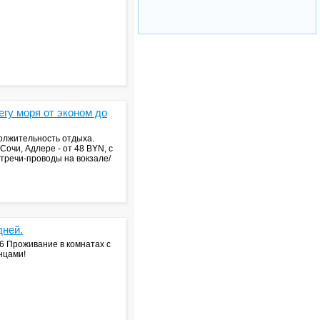
у моря от эконом до
должительность отдыха.
очи, Адлере - от 48 BYN, с
стречи-проводы на вокзале/
дней.
26 Проживание в комнатах с
нцами!