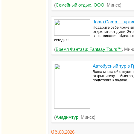
(
Семейный отдых, ООО
, Минск)
Jomo Camp — яркий
Подарите себе яркие в
отдохните от души. Эт
воспоминания. Идеальны
сегодня!
(
Время Фэнтэзи; Fantasy Tours™
, Мин
Автобусный тур в Г
Ваша мечта об отпуске 
открыть визу — быстро,
подготовка к подаче.
(
Анадимтур
, Минск)
06
.08.
2026