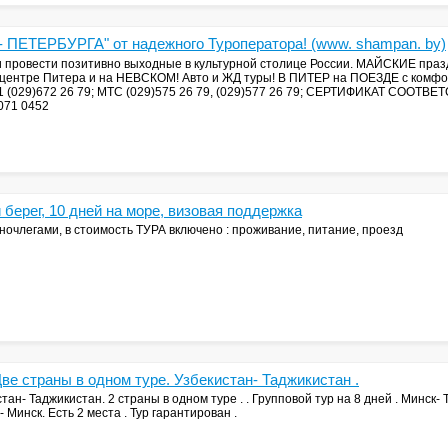
ЕТЕРБУРГА" от надежного Туроператора! (www. shampan. by)
 провести позитивно выходные в культурной столице России. МАЙСКИЕ пра
в центре Питера и на НЕВСКОМ! Авто и ЖД туры! В ПИТЕР на ПОЕЗДЕ с комфо
А1 (029)672 26 79; МТС (029)575 26 79, (029)577 26 79; СЕРТИФИКАТ СОО
071 0452
берег, 10 дней на море, визовая поддержка
ночлегами, в стоимость ТУРА включено : проживание, питание, проезд
Две страны в одном туре. Узбекистан- Таджикистан .
стан- Таджикистан. 2 страны в одном туре . . Групповой тур на 8 дней . Минск
 Минск. Есть 2 места . Тур гарантирован .