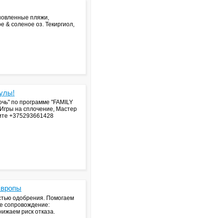
бновленные пляжи,
 & соленое оз. Текиргиол,
улы!
очь" по программе "FAMILY
 Игры на сплочение, Мастер
ните +375293661428
Европы
стью одобрения. Помогаем
ое сопровождение:
нижаем риск отказа.