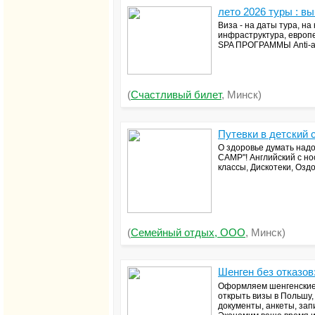
лето 2026 туры : в
Виза - на даты тура, н
инфраструктура, европе
SPA ПРОГРАММЫ Anti-ag
(
Счастливый билет
, Минск)
Путевки в детский 
О здоровье думать надо
CAMP"! Английский с но
классы, Дискотеки, Озд
(
Семейный отдых, ООО
, Минск)
Шенген без отказов
Оформляем шенгенские 
открыть визы в Польшу
документы, анкеты, зап