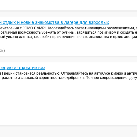
 отдых и новые знакомства в лагере для взрослых
печатления с JOMO CAMP! Наслаждайтесь захватывающими развлечениями, з
о отличная возможность убежать от рутины, зарядиться позитивом и создать
й уикенд для тех, кто любит приключения, новые знакомства и яркие эмоции
ск)
рецию и открытие виз
в Греции становится реальностью! Отправляйтесь на автобусе к морю и анти
 грамотно и с высокой вероятностью одобрения. Полное сопровождение: доку