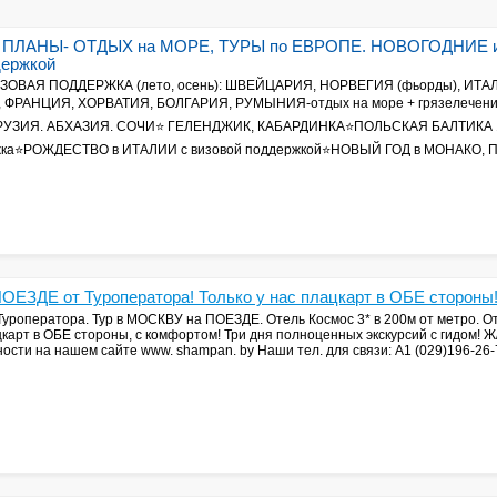
ПЛАНЫ- ОТДЫХ на МОРЕ, ТУРЫ по ЕВРОПЕ. НОВОГОДНИЕ
держкой
ЗОВАЯ ПОДДЕРЖКА (лето, осень): ШВЕЙЦАРИЯ, НОРВЕГИЯ (фьорды), ИТА
 ФРАНЦИЯ, ХОРВАТИЯ, БОЛГАРИЯ, РУМЫНИЯ-отдых на море + грязелечен
ГРУЗИЯ. АБХАЗИЯ. СОЧИ⭐ ГЕЛЕНДЖИК, КАБАРДИНКА⭐ПОЛЬСКАЯ БАЛТИКА 1
жка⭐РОЖДЕСТВО в ИТАЛИИ с визовой поддержкой⭐НОВЫЙ ГОД в МОНАКО, 
ОЕЗДЕ от Туроператора! Только у нас плацкарт в ОБЕ стороны
уроператора. Тур в МОСКВУ на ПОЕЗДЕ. Отель Космос 3* в 200м от метро. О
цкарт в ОБЕ стороны, с комфортом! Три дня полноценных экскурсий с гидом! Ж/
ости на нашем сайте www. shampan. by Наши тел. для связи: А1 (029)196-26-