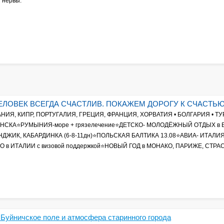
 нервы.
ЕЛОВЕК ВСЕГДА СЧАСТЛИВ. ПОКАЖЕМ ДОРОГУ К СЧАСТЬ
НИЯ, КИПР, ПОРТУГАЛИЯ, ГРЕЦИЯ, ФРАНЦИЯ, ХОРВАТИЯ • БОЛГАРИЯ •
 МИНСКА⭐РУМЫНИЯ-море + грязелечение⭐ДЕТСКО- МОЛОДЁЖНЫЙ ОТДЫХ 
ИК, КАБАРДИНКА (6-8-11дн)⭐ПОЛЬСКАЯ БАЛТИКА 13.08⭐АВИА- ИТАЛИЯ,
 в ИТАЛИИ с визовой поддержкой⭐НОВЫЙ ГОД в МОНАКО, ПАРИЖЕ, СТРАС
, Буйничское поле и атмосфера старинного города