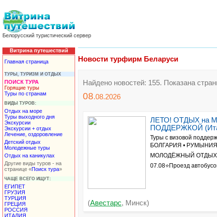
Белорусский туристический сервер
Витрина путешествий
Новости турфирм Беларуси
Главная страница
ТУРЫ, ТУРИЗМ И ОТДЫХ
ПОИСК ТУРА
Найдено новостей: 155. Показана страни
Горящие туры
Туры по странам
08
.08.
2026
ВИДЫ ТУРОВ:
Отдых на море
Туры выходного дня
ЛЕТО! ОТДЫХ на
Экскурсии
ПОДДЕРЖКОЙ (Итал
Экскурсии + отдых
Лечение, оздоровление
Туры с визовой подде
Детский отдых
БОЛГАРИЯ • РУМЫНИЯ-о
Молодежные туры
МОЛОДЁЖНЫЙ ОТДЫХ в
Отдых на каникулах
Другие виды туров - на
07.08⭐Проезд автобу
странице «
Поиск тура
»
ЧАЩЕ ВСЕГО ИЩУТ:
ЕГИПЕТ
ГРУЗИЯ
ТУРЦИЯ
(
Авестарс
, Минск)
ГРЕЦИЯ
РОССИЯ
ИТАЛИЯ