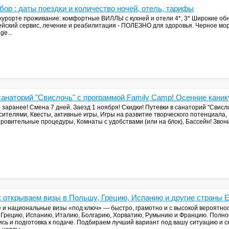
ыбор : даты поездки и количество ночей, отель, тарифы
а курорте проживание: комфортные ВИЛЛЫ с кухней и отели 4*, 3* Широкие о
йский сервис, лечение и реабилитация - ПОЛЕЗНО для здоровья. Черное море
e...
санаторий "Свислочь" с программой Family Camp! Осенние каник
 заранее! Смена 7 дней. Заезд 1 ноября! Скидки! Путевки в санаторий "Свисл
сителями, Квесты, активные игры, Игры на развитие творческого потенциала,
оровительные процедуры, Комнаты с удобствами (или на блок), Бассейн! Зво
: открываем визы в Польшу, Грецию, Испанию и другие страны 
и национальные визы «под ключ» — быстро, грамотно и с высокой вероятно
, Грецию, Испанию, Италию, Болгарию, Хорватию, Румынию и Францию. Полн
ись и подготовка к подаче. Подбираем лучший вариант под вашу ситуацию и с