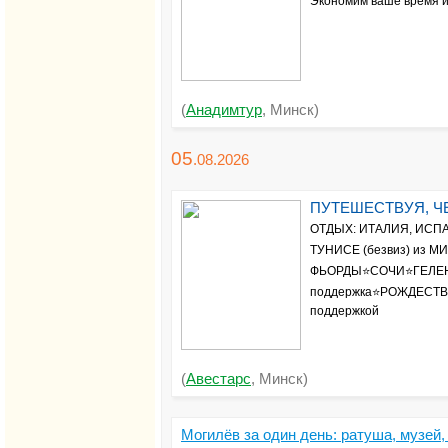
Экономим ваше время и
(
Анадимтур
, Минск)
05
.08.
2026
ПУТЕШЕСТВУЯ, Ч
ОТДЫХ: ИТАЛИЯ, ИСПА
ТУНИСЕ (безвиз) из
ФЬОРДЫ⭐СОЧИ⭐ГЕЛЕНДЖ
поддержка⭐РОЖДЕСТВО
поддержкой
(
Авестарс
, Минск)
Могилёв за один день: ратуша, музей