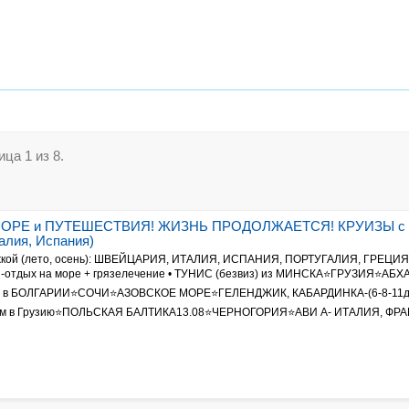
ца 1 из 8.
 МОРЕ и ПУТЕШЕСТВИЯ! ЖИЗНЬ ПРОДОЛЖАЕТСЯ! КРУИЗЫ 
ия, Испания)
ржкой (лето, осень): ШВЕЙЦАРИЯ, ИТАЛИЯ, ИСПАНИЯ, ПОРТУГАЛИЯ, ГРЕЦИ
тдых на море + грязелечение • ТУНИС (безвиз) из МИНСКА⭐ГРУЗИЯ⭐АБ
 БОЛГАРИИ⭐СОЧИ⭐АЗОВСКОЕ МОРЕ⭐ГЕЛЕНДЖИК, КАБАРДИНКА-(6-8-11д
сом в Грузию⭐ПОЛЬСКАЯ БАЛТИКА13.08⭐ЧЕРНОГОРИЯ⭐АВИ А- ИТАЛИЯ, ФРА