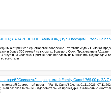
ЛЕР, ЛАЗАРЕВСКОЕ. Авиа и Ж/Д туры поездом. Отели на берег
едины октбря! Всё Черноморское побережье - от "эконом" до VIP. Любая про
азии и более 300 отелей на курортах Большого Сочи. Проживание в Абхазии, С
5 BYN/сутки на человека. Прямые Авиа перелёты из Минска или ж/д поездом, в
 во все отели
санаторий "Свислочь" с программой Family Camp! 769,00 р. ЗА 7 
- с пользой! Совместный проект - "Family Сamp"! Смена: 01.11.2026 -07.11.20
к)! 6-ти разовое питание. Оздоровительные процедуры. Английский с иностра
8