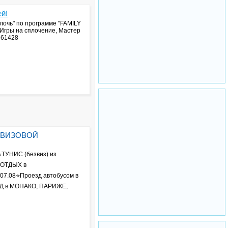
ей!
слочь" по программе "FAMILY
 Игры на сплочение, Мастер
661428
с ВИЗОВОЙ
УНИС (безвиз) из
 ОТДЫХ в
.08⭐Проезд автобусом в
Д в МОНАКО, ПАРИЖЕ,