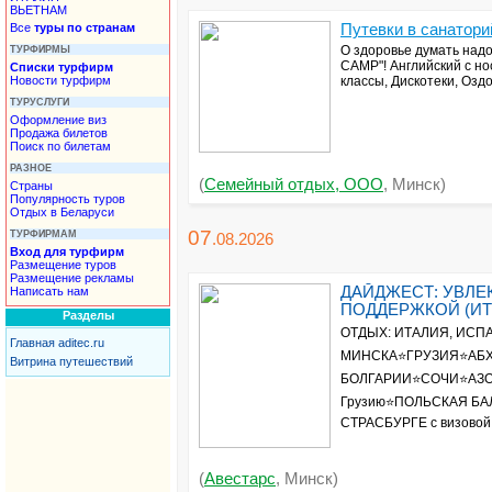
ВЬЕТНАМ
Все
туры по странам
Путевки в санаторий
О здоровье думать надо
ТУРФИРМЫ
CAMP"! Английский с но
Списки турфирм
Новости турфирм
классы, Дискотеки, Оз
ТУРУСЛУГИ
Оформление виз
Продажа билетов
Поиск по билетам
РАЗНОЕ
(
Семейный отдых, ООО
, Минск)
Страны
Популярность туров
Отдых в Беларуси
07
ТУРФИРМАМ
.08.
2026
Вход для турфирм
Размещение туров
Размещение рекламы
ДАЙДЖЕСТ: УВЛЕ
Написать нам
ПОДДЕРЖКОЙ (ИТАЛ
Разделы
ОТДЫХ: ИТАЛИЯ, ИСПА
Главная aditec.ru
МИНСКА⭐ГРУЗИЯ⭐АБХА
Витрина путешествий
БОЛГАРИИ⭐СОЧИ⭐АЗОВС
Грузию⭐ПОЛЬСКАЯ БАЛ
СТРАСБУРГЕ с визовой
(
Авестарс
, Минск)