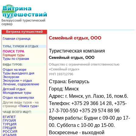
Белорусский туристический
сервер
Витрина путешествий
Семейный отдых, ООО
Главная страница
ТУРЫ, ТУРИЗМ И ОТДЫХ
Туристическая компания
ПОИСК ТУРА
Горящие туры
Семейный отдых, ООО
Туры по странам
Общество с ограниченной ответственностью
ВИДЫ ТУРОВ:
«Семейный отдых»
Отдых на море
Туры выходного дня
УНП 193712796
Экскурсии
Экскурсии + отдых
Страна: Беларусь
Лечение, оздоровление
Город: Минск
Детский отдых
Молодежные туры
Адрес: г. Минск, ул. Лазо, 16, пом.6.
Отдых на каникулах
Другие виды туров - на
Телефон: +375 29 366 14 28, +375-
странице «
Поиск тура
»
17-3-700-550 +375 29 574 88 96
ЧАЩЕ ВСЕГО ИЩУТ:
ЕГИПЕТ
Время работы: Будни с 09-00 до 17-
ГРУЗИЯ
ТУРЦИЯ
00. Суббота с 10-00 до 15-00.
ГРЕЦИЯ
РОССИЯ
Воскресенье - выходной
ИТАЛИЯ