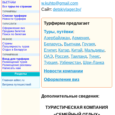
ВЬЕТНАМ
w.kuhto@gmail.com
Все
туры по странам
Сайт:
detskiylager.by/
ТУРФИРМЫ
Списки турфирм
Новости турфирм
Турфирма предлагает
ТУРУСЛУГИ
Оформление виз
Продажа билетов
Туры, путёвки
:
Поиск по билетам
Азербайджан
,
Армения
,
РАЗНОЕ
Страны
Беларусь
,
Вьетнам
,
Грузия
,
Популярность туров
Отдых в Беларуси
Египет
,
Катар
,
Китай
,
Мальдивы
,
ТУРФИРМАМ
ОАЭ
,
Россия
,
Таиланд
,
Тунис
,
Вход для турфирм
Размещение туров
Турция
,
Узбекистан
,
Шри-Ланка
Размещение рекламы
Написать нам
Новости компании
Разделы
Оформление виз
Главная aditec.ru
Витрина путешествий
Дополнительные сведения:
ТУРИСТИЧЕСКАЯ КОМПАНИЯ
«СЕМЕЙНЫЙ ОТДЫХ»