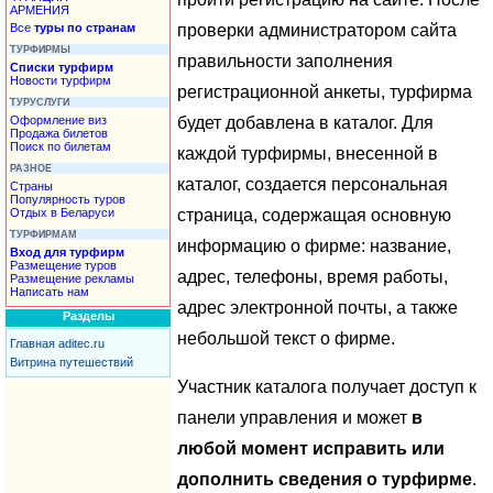
АРМЕНИЯ
проверки администратором сайта
Все
туры по странам
ТУРФИРМЫ
правильности заполнения
Списки турфирм
Новости турфирм
регистрационной анкеты, турфирма
ТУРУСЛУГИ
будет добавлена в каталог. Для
Оформление виз
Продажа билетов
Поиск по билетам
каждой турфирмы, внесенной в
РАЗНОЕ
каталог, создается персональная
Страны
Популярность туров
страница, содержащая основную
Отдых в Беларуси
ТУРФИРМАМ
информацию о фирме: название,
Вход для турфирм
Размещение туров
адрес, телефоны, время работы,
Размещение рекламы
Написать нам
адрес электронной почты, а также
Разделы
небольшой текст о фирме.
Главная aditec.ru
Витрина путешествий
Участник каталога получает доступ к
панели управления и может
в
любой момент исправить или
дополнить сведения о турфирме
.