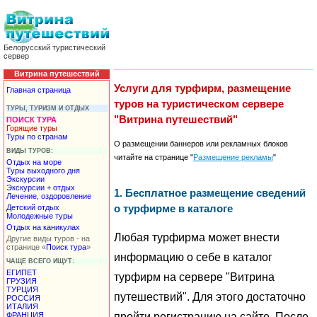
Белорусский туристический
сервер
Витрина путешествий
Услуги для турфирм, размещение
Главная страница
туров на туристическом сервере
ТУРЫ, ТУРИЗМ И ОТДЫХ
"Витрина путешествий"
ПОИСК ТУРА
Горящие туры
Туры по странам
О размещении баннеров или рекламных блоков
ВИДЫ ТУРОВ:
читайте на странице "
Размещение рекламы
"
Отдых на море
Туры выходного дня
Экскурсии
Экскурсии + отдых
1. Бесплатное размещение сведений
Лечение, оздоровление
о турфирме в каталоге
Детский отдых
Молодежные туры
Отдых на каникулах
Любая турфирма может внести
Другие виды туров - на
странице «
Поиск тура
»
информацию о себе в каталог
ЧАЩЕ ВСЕГО ИЩУТ:
ЕГИПЕТ
турфирм на сервере "Витрина
ГРУЗИЯ
ТУРЦИЯ
путешествий". Для этого достаточно
РОССИЯ
ИТАЛИЯ
пройти регистрацию на сайте. После
ФРАНЦИЯ