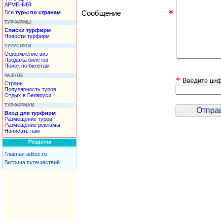
АРМЕНИЯ
Все
туры по странам
Сообщение
ТУРФИРМЫ
Списки турфирм
Новости турфирм
ТУРУСЛУГИ
Оформление виз
Продажа билетов
Поиск по билетам
РАЗНОЕ
Введите циф
Страны
Популярность туров
Отдых в Беларуси
ТУРФИРМАМ
Вход для турфирм
Размещение туров
Размещение рекламы
Написать нам
Разделы
Главная aditec.ru
Витрина путешествий