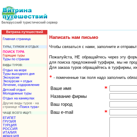
Белорусский туристический сервер
Витрина путешествий
Написать нам письмо
Главная страница
Чтобы связаться с нами, заполните и отправьт
ТУРЫ, ТУРИЗМ И ОТДЫХ
ПОИСК ТУРА
Горящие туры
Пожалуйста, НЕ обращайтесь через эту форм
Туры по странам
для поиска предложений турфирм, мы не про
ВИДЫ ТУРОВ:
Для заказа туров обращайтесь в турфирмы, и
Отдых на море
Туры выходного дня
- помеченные так поля надо заполнить обяз
Экскурсии
Экскурсии + отдых
Лечение, оздоровление
Ваше имя
Детский отдых
Молодежные туры
Название фирмы
Отдых на каникулах
Другие виды туров - на
Ваш город
странице «
Поиск тура
»
Ваш e-mail
ЧАЩЕ ВСЕГО ИЩУТ:
ЕГИПЕТ
ГРУЗИЯ
ТУРЦИЯ
РОССИЯ
ИТАЛИЯ
ФРАНЦИЯ