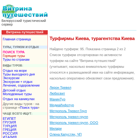
Белорусский туристический
сервер
Витрина путешествий
Турфирмы Киева, турагентства Киева
Главная страница
ТУРЫ, ТУРИЗМ И ОТДЫХ
Найдено турфирм: 95. Показана страница 2 из 2
ПОИСК ТУРА
Список турфирм отсортирован по активности
Горящие туры
Туры по странам
турфирм на сайте "Витрина путешествий"
ВИДЫ ТУРОВ:
(учитывает, насколько внимательно турфирмы
Отдых на море
относятся к размещаемой ими на сайте информации,
Туры выходного дня
Экскурсии
насколько оперативно обновляют свои предложения).
Экскурсии + отдых
Лечение, оздоровление
Лерон Тревел
Детский отдых
Любосвит
Молодежные туры
Отдых на каникулах
МанинТур
Другие виды туров - на
МедиаИнфотур
странице «
Поиск тура
»
Метрополь Тревел Груп
ЧАЩЕ ВСЕГО ИЩУТ:
Метрополь тревел групп
ЕГИПЕТ
ГРУЗИЯ
Метрополь тревел групп, ООО
ТУРЦИЯ
Милари
ГРЕЦИЯ
РОССИЯ
Олена Капустян, ЧП
ИТАЛИЯ