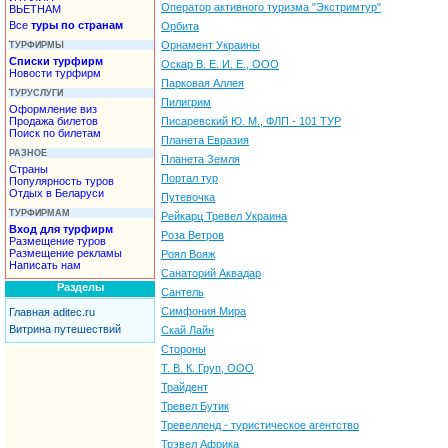
Оператор активного туризма "Экстримтур"
ВЬЕТНАМ
Все
туры по странам
Орбита
Орнамент Украины
ТУРФИРМЫ
Списки турфирм
Оскар В. Е. И. Е., ООО
Новости турфирм
Парковая Аллея
ТУРУСЛУГИ
Пилигрим
Оформление виз
Продажа билетов
Писаревский Ю. М., ФЛП - 101 ТУР
Поиск по билетам
Планета Евразия
РАЗНОЕ
Планета Земля
Страны
Портал тур
Популярность туров
Отдых в Беларуси
Путевочка
ТУРФИРМАМ
Рейкарц Тревел Украина
Вход для турфирм
Роза Ветров
Размещение туров
Размещение рекламы
Роял Вояж
Написать нам
Санаторий Аквадар
Разделы
Сантель
Симфония Мира
Главная aditec.ru
Витрина путешествий
Скай Лайн
Стороны
Т. В. К. Груп, ООО
Трайдент
Тревел Бутик
Тревелленд - туристическое агентство
Трэвел Африка