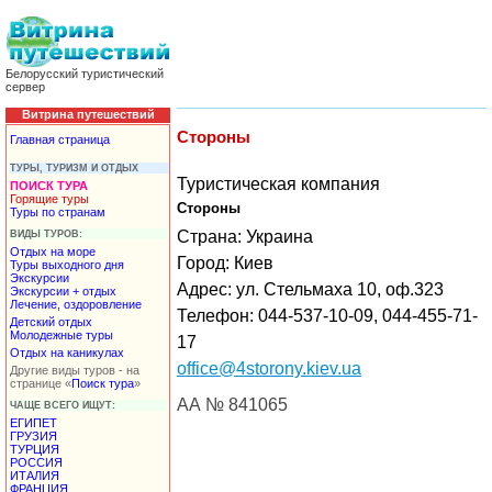
Белорусский туристический
сервер
Витрина путешествий
Стороны
Главная страница
ТУРЫ, ТУРИЗМ И ОТДЫХ
Туристическая компания
ПОИСК ТУРА
Горящие туры
Стороны
Туры по странам
Страна: Украина
ВИДЫ ТУРОВ:
Отдых на море
Город: Киев
Туры выходного дня
Экскурсии
Адрес: ул. Стельмаха 10, оф.323
Экскурсии + отдых
Лечение, оздоровление
Телефон: 044-537-10-09, 044-455-71-
Детский отдых
Молодежные туры
17
Отдых на каникулах
office@4storony.kiev.ua
Другие виды туров - на
странице «
Поиск тура
»
АА № 841065
ЧАЩЕ ВСЕГО ИЩУТ:
ЕГИПЕТ
ГРУЗИЯ
ТУРЦИЯ
РОССИЯ
ИТАЛИЯ
ФРАНЦИЯ