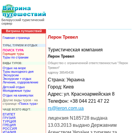
Белорусский туристический
сервер
Витрина путешествий
Лерон Тревел
Главная страница
ТУРЫ, ТУРИЗМ И ОТДЫХ
Туристическая компания
ПОИСК ТУРА
Горящие туры
Лерон Тревел
Туры по странам
Общество с ограниченной ответственностью "Лерон
ВИДЫ ТУРОВ:
Тревел"
Отдых на море
Туры выходного дня
едрпоу 38545438
Экскурсии
Экскурсии + отдых
Страна: Украина
Лечение, оздоровление
Город: Киев
Детский отдых
Молодежные туры
Адрес: ул. Красноармейская 8
Отдых на каникулах
Другие виды туров - на
Телефон: +38 044 221 47 22
странице «
Поиск тура
»
rs@leron.com.ua
ЧАЩЕ ВСЕГО ИЩУТ:
ЕГИПЕТ
лицензия N185728 выдана
ГРУЗИЯ
ТУРЦИЯ
13.03.2013 выдано Державним
ГРЕЦИЯ
РОССИЯ
Агенством України з туризму та
ИТАЛИЯ