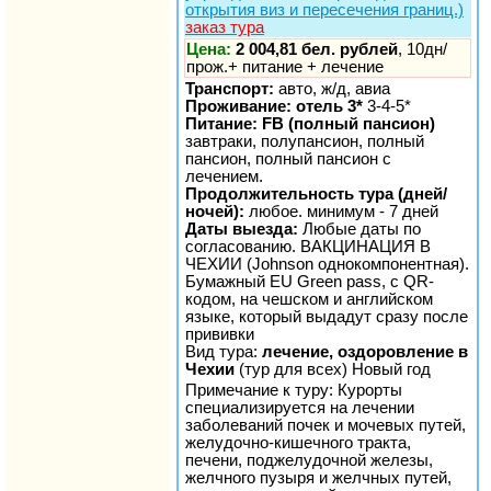
открытия виз и пересечения границ.)
заказ тура
Цена:
2 004,81 бел. рублей
, 10дн/
прож.+ питание + лечение
Транспорт:
авто, ж/д, авиа
Проживание: отель 3*
3-4-5*
Питание: FB (полный пансион)
завтраки, полупансион, полный
пансион, полный пансион с
лечением.
Продолжительность тура (дней/
ночей):
любое. минимум - 7 дней
Даты выезда:
Любые даты по
согласованию. ВАКЦИНАЦИЯ В
ЧЕХИИ (Johnson однокомпонентная).
Бумажный EU Green pass, с QR-
кодом, на чешском и английском
языке, который выдадут сразу после
прививки
Вид тура:
лечение, оздоровление в
Чехии
(тур для всех) Новый год
Примечание к туру: Курорты
специализируется на лечении
заболеваний почек и мочевых путей,
желудочно-кишечного тракта,
печени, поджелудочной железы,
желчного пузыря и желчных путей,