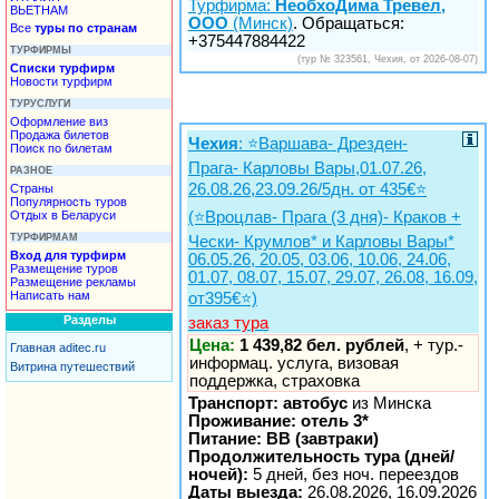
Турфирма:
НеобхоДима Тревел,
ВЬЕТНАМ
ООО
(Минск)
. Обращаться:
Все
туры по странам
+375447884422
ТУРФИРМЫ
(тур № 323561, Чехия, от 2026-08-07)
Списки турфирм
Новости турфирм
ТУРУСЛУГИ
Оформление виз
Продажа билетов
Чехия
: ⭐️Варшава- Дрезден-
Поиск по билетам
Прага- Карловы Вары,01.07.26,
РАЗНОЕ
26.08.26,23.09.26/5дн. от 435€⭐️
Страны
Популярность туров
Отдых в Беларуси
(⭐️Вроцлав- Прага (3 дня)- Краков +
ТУРФИРМАМ
Чески- Крумлов* и Карловы Вары*
Вход для турфирм
06.05.26, 20.05, 03.06, 10.06, 24.06,
Размещение туров
01.07, 08.07, 15.07, 29.07, 26.08, 16.09,
Размещение рекламы
Написать нам
от395€⭐️)
Разделы
заказ тура
Цена:
1 439,82 бел. рублей
, + тур.-
Главная aditec.ru
информац. услуга, визовая
Витрина путешествий
поддержка, страховка
Транспорт: автобус
из Минска
Проживание: отель 3*
Питание: BB (завтраки)
Продолжительность тура (дней/
ночей):
5 дней, без ноч. переездов
Даты выезда:
26.08.2026, 16.09.2026