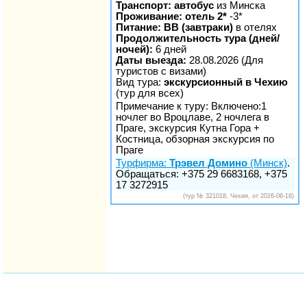
Транспорт: автобус
из Минска
Проживание: отель 2*
-3*
Питание: BB (завтраки)
в отелях
Продолжительность тура (дней/
ночей):
6 дней
Даты выезда:
28.08.2026 (Для
туристов с визами)
Вид тура:
экскурсионный в Чехию
(тур для всех)
Примечание к туру: Включено:1
ночлег во Вроцлаве, 2 ночлега в
Праге, экскурсия Кутна Гора +
Костница, обзорная экскурсия по
Праге
Турфирма:
Трэвел Домино
(Минск)
.
Обращаться: +375 29 6683168, +375
17 3272915
(тур № 321018, Чехия, от 2026-06-16)