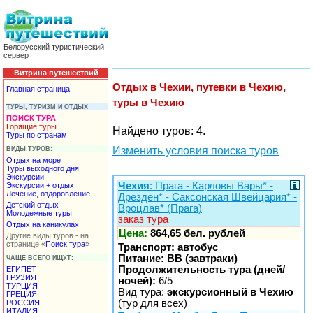
Белорусский туристический
сервер
Витрина путешествий
Отдых в Чехии, путевки в Чехию,
Главная страница
туры в Чехию
ТУРЫ, ТУРИЗМ И ОТДЫХ
ПОИСК ТУРА
Горящие туры
Найдено туров: 4.
Туры по странам
Изменить условия поиска туров
ВИДЫ ТУРОВ:
Отдых на море
Туры выходного дня
Экскурсии
Чехия
: Прага - Карловы Вары* -
Экскурсии + отдых
Лечение, оздоровление
Дрезден* - Саксонская Швейцария* -
Детский отдых
Вроцлав* (Прага)
Молодежные туры
заказ тура
Отдых на каникулах
Цена:
864,65 бел. рублей
Другие виды туров - на
странице «
Поиск тура
»
Транспорт: автобус
Питание: BB (завтраки)
ЧАЩЕ ВСЕГО ИЩУТ:
Продолжительность тура (дней/
ЕГИПЕТ
ГРУЗИЯ
ночей):
6/5
ТУРЦИЯ
Вид тура:
экскурсионный в Чехию
ГРЕЦИЯ
(тур для всех)
РОССИЯ
ИТАЛИЯ