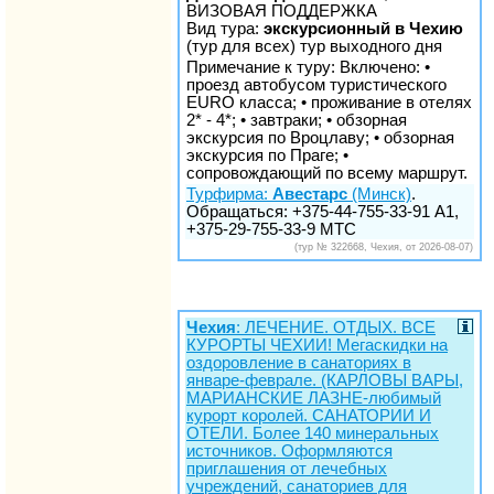
ВИЗОВАЯ ПОДДЕРЖКА
Вид тура:
экскурсионный в Чехию
(тур для всех) тур выходного дня
Примечание к туру: Включено: •
проезд автобусом туристического
EURO класса; • проживание в отелях
2* - 4*; • завтраки; • обзорная
экскурсия по Вроцлаву; • обзорная
экскурсия по Праге; •
сопровождающий по всему маршрут.
Турфирма:
Авестарс
(Минск)
.
Обращаться: +375-44-755-33-91 А1,
+375-29-755-33-9 МТС
(тур № 322668, Чехия, от 2026-08-07)
Чехия
: ЛЕЧЕНИЕ. ОТДЫХ. ВСЕ
КУРОРТЫ ЧЕХИИ! Мегаскидки на
оздоровление в санаториях в
январе-феврале. (КАРЛОВЫ ВАРЫ,
МАРИАНСКИЕ ЛАЗНЕ-любимый
курорт королей. САНАТОРИИ И
ОТЕЛИ. Более 140 минеральных
источников. Оформляются
приглашения от лечебных
учреждений, санаториев для