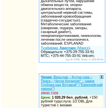
дыхательных путей, нарушения
обмена веществ, опорно-
двигательного аппарата,
центральной нервной системы,
заболеваний кровообращения
(сердечно-сосудистых).
Метаболические заболевания
(ожирение, подагра, запоры,
сахарный диабет),
гиперлипопротеиномия, гинекологии,
лечении после онкологическ.
заболеваний. ESPLANAD
Турфирма:
Авестарс
(Минск)
.
Обращаться: +375-29-755-33-91
МТС; +375-44-755-33-91 Velcom;
(тур № 31598, Чехия, от 2026-08-02)
Чехия
: Вроцлав – Кутна гора –
Прага – Чески Крумлов* – замок
Глубока над Влтавой* ("Европейский
уикенд")
заказ тура
Цена:
1 020,29 бел. рублей
, +150
рублей туруслуга; 1/2 DBL Для
туристов с визами