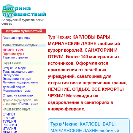
Белорусский туристический
сервер
Витрина путешествий
Тур Чехия; КАРЛОВЫ ВАРЫ,
Главная страница
МАРИАНСКИЕ ЛАЗНЕ-любимый
ТУРЫ, ТУРИЗМ И ОТДЫХ
курорт королей. САНАТОРИИ И
ПОИСК ТУРА
Горящие туры
ОТЕЛИ. Более 140 минеральных
Туры по странам
источников. Оформляются
ВИДЫ ТУРОВ:
Отдых на море
приглашения от лечебных
Туры выходного дня
Экскурсии
учреждений, санаториев для
Экскурсии + отдых
Лечение, оздоровление
открытия виз и пересечения границ..
Детский отдых
ЛЕЧЕНИЕ. ОТДЫХ. ВСЕ КУРОРТЫ
Молодежные туры
Отдых на каникулах
ЧЕХИИ! Мегаскидки на
Другие виды туров - на
оздоровление в санаториях в
странице «
Поиск тура
»
январе-феврале.
ЧАЩЕ ВСЕГО ИЩУТ:
ЕГИПЕТ
ГРУЗИЯ
ТУРЦИЯ
Тур в Чехию
: КАРЛОВЫ ВАРЫ,
РОССИЯ
ИТАЛИЯ
МАРИАНСКИЕ ЛАЗНЕ-любимый
ФРАНЦИЯ