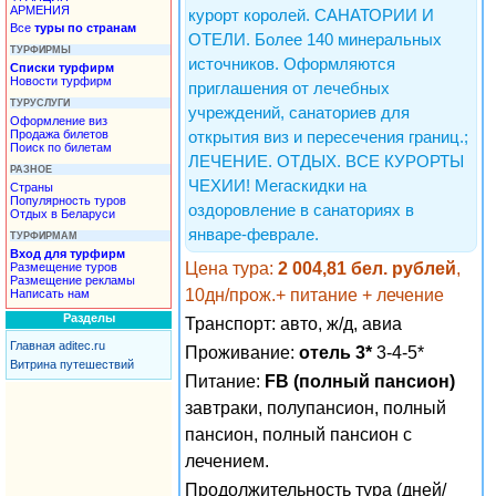
АРМЕНИЯ
курорт королей. САНАТОРИИ И
Все
туры по странам
ОТЕЛИ. Более 140 минеральных
ТУРФИРМЫ
источников. Оформляются
Списки турфирм
Новости турфирм
приглашения от лечебных
ТУРУСЛУГИ
учреждений, санаториев для
Оформление виз
Продажа билетов
открытия виз и пересечения границ.;
Поиск по билетам
ЛЕЧЕНИЕ. ОТДЫХ. ВСЕ КУРОРТЫ
РАЗНОЕ
ЧЕХИИ! Мегаскидки на
Страны
Популярность туров
оздоровление в санаториях в
Отдых в Беларуси
январе-феврале.
ТУРФИРМАМ
Вход для турфирм
Цена тура:
2 004,81 бел. рублей
,
Размещение туров
Размещение рекламы
10дн/прож.+ питание + лечение
Написать нам
Разделы
Транспорт:
авто, ж/д, авиа
Главная aditec.ru
Проживание:
отель 3*
3-4-5*
Витрина путешествий
Питание:
FB (полный пансион)
завтраки, полупансион, полный
пансион, полный пансион с
лечением.
Продолжительность тура (дней/