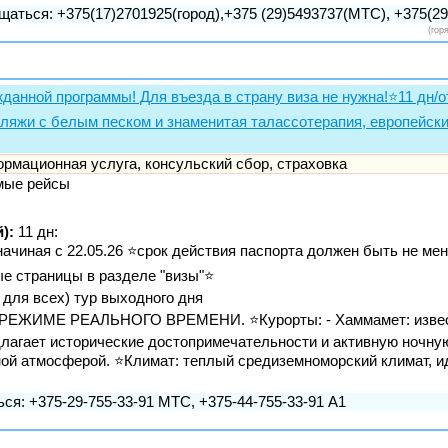
щаться: +375(17)2701925(город),+375 (29)5493737(МТС), +375(29)
(гор
анной программы! Для въезда в страну виза не нужна!⭐️11 дн/от 
ляжи с белым песком и знаменитая талассотерапия, европейский
формационная услуга, консульский сбор, страховка
мые рейсы
):
11 дн:
иная с 22.05.26 ⭐️срок действия паспорта должен быть не мен
ые страницы в разделе "визы"⭐️
 для всех) тур выходного дня
РЕЖИМЕ РЕАЛЬНОГО ВРЕМЕНИ. ⭐️Курорты: - Хаммамет: извес
длагает исторические достопримечательности и активную ночную
ой атмосферой. ⭐️Климат: теплый средиземноморский климат, 
ся: +375-29-755-33-91 МТС, +375-44-755-33-91 А1