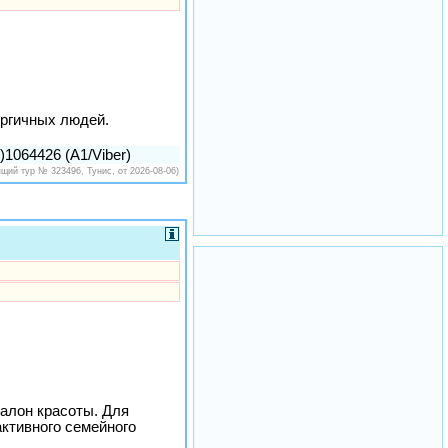
ергичных людей.
1064426 (A1/Viber)
ящий тур № 323496, Тунис, от 2026-08-06)
салон красоты. Для
ктивного семейного