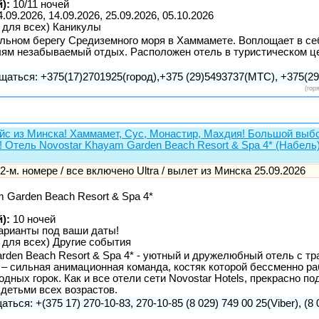
):
10/11 ночей
4.09.2026, 14.09.2026, 25.09.2026, 05.10.2026
 для всех) Каникулы
ельном берегу Средиземного моря в Хаммамете. Воплощает в се
лям незабываемый отдых. Расположен отель в туристическом це
щаться: +375(17)2701925(город),+375 (29)5493737(МТС), +375(29)
(гор
ейс из Минска! Хаммамет, Сус, Монастир, Махдия! Большой выбо
! Отель Novostar Khayam Garden Beach Resort & Spa 4* (Набель)
в 2-м. номере / все включено Ultra / вылет из Минска 25.09.2026
 Garden Beach Resort & Spa 4*
):
10 ночей
арианты под ваши даты!
 для всех) Другие события
arden Beach Resort & Spa 4* - уютный и дружелюбный отель с т
– сильная анимационная команда, костяк которой бессменно ра
водных горок. Как и все отели сети Novostar Hotels, прекрасно п
 детьми всех возрастов.
аться: +(375 17) 270-10-83, 270-10-85 (8 029) 749 00 25(Viber), (8