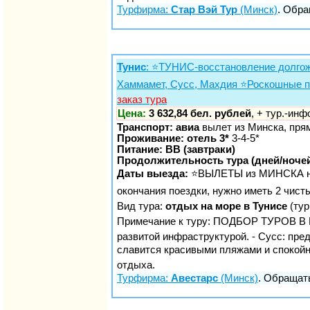
Турфирма:
Стар Вэй Тур
(Минск)
. Обра
Тунис
: ⭐️ТУНИС-восстановление долгожд
Хаммамет, Сусс, Махдия ⭐️Роскошные п
заказ тура
Цена:
3 632,84 бел. рублей
, + тур.-ин
Транспорт: авиа
вылет из Минска, пря
Проживание: отель 3*
3-4-5*
Питание: BB (завтраки)
Продолжительность тура (дней/ночей
Даты выезда:
⭐️ВЫЛЕТЫ из МИНСКА нач
окончания поездки, нужно иметь 2 чист
Вид тура:
отдых на море в Тунисе
(тур
Примечание к туру: ПОДБОР ТУРОВ В 
развитой инфраструктурой. - Сусс: пре
славится красивыми пляжами и спокойн
отдыха.
Турфирма:
Авестарс
(Минск)
. Обращать