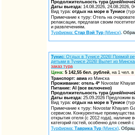
Продолжительность тура (дней/ночей
Даты выезда:
14.08.2026, 24.08.2026, 0
Вид тура:
отдых на море в Тунисе
(тур
Примечание к туру: Отель на очароват
релаксации, предлагая своим посетите
и развлечениям.
Турфирма:
Стар Вэй Тур
(Минск)
. Обра
Тунис
: Отдых в Тунисе 2026! Прямой р
детьми в Тунисе 2026! Вылет из Минска
заказ тура
Цена:
5 142,55 бел. рублей
, на 1 чел. 
Транспорт: авиа
из Минска
Проживание: отель 4*
Novostar Khayam
Питание: AI (все включено)
Продолжительность тура (дней/ночей
Даты выезда:
25.09.2026 Предложим в
Вид тура:
отдых на море в Тунисе
(тур
Примечание к туру: Novostar Khayam G
сервисом. Конкурентные преимущества 
открытия отеля (с 2012 года), наличие 
категорий гостей, особенно для семей с
Турфирма:
Таврика Тур
(Минск)
. Обращ