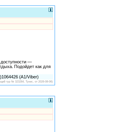
й доступности —
тдыха. Подойдет как для
1064426 (A1/Viber)
ящий тур № 323284, Тунис, от 2026-08-06)