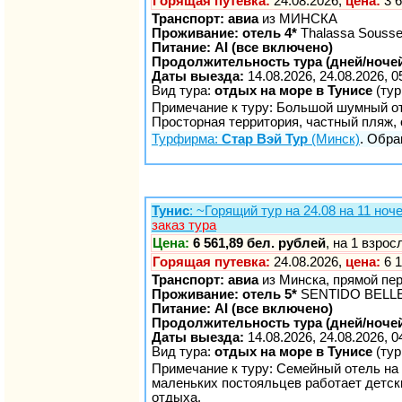
Горящая путевка:
24.08.2026,
цена:
3 6
Транспорт: авиа
из МИНСКА
Проживание: отель 4*
Thalassa Sousse
Питание: AI (все включено)
Продолжительность тура (дней/ночей
Даты выезда:
14.08.2026, 24.08.2026, 0
Вид тура:
отдых на море в Тунисе
(тур
Примечание к туру: Большой шумный от
Просторная территория, частный пляж, 
Турфирма:
Стар Вэй Тур
(Минск)
. Обра
Тунис
: ~Горящий тур на 24.08 на 11 н
заказ тура
Цена:
6 561,89 бел. рублей
, на 1 взро
Горящая путевка:
24.08.2026,
цена:
6 1
Транспорт: авиа
из Минска, прямой пе
Проживание: отель 5*
SENTIDO BELLEV
Питание: AI (все включено)
Продолжительность тура (дней/ночей
Даты выезда:
14.08.2026, 24.08.2026, 0
Вид тура:
отдых на море в Тунисе
(тур
Примечание к туру: Семейный отель на 
маленьких постояльцев работает детск
отдыха.