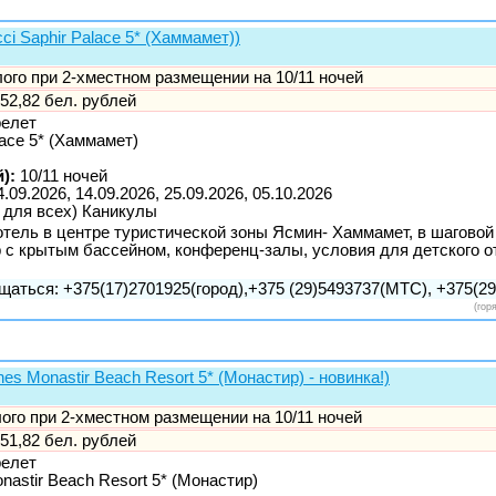
ci Saphir Palace 5* (Хаммамет))
слого при 2-хместном размещении на 10/11 ночей
52,82 бел. рублей
релет
lace 5* (Хаммамет)
):
10/11 ночей
4.09.2026, 14.09.2026, 25.09.2026, 05.10.2026
 для всех) Каникулы
тель в центре туристической зоны Ясмин- Хаммамет, в шагово
р с крытым бассейном, конференц-залы, условия для детского о
щаться: +375(17)2701925(город),+375 (29)5493737(МТС), +375(29)
(гор
es Monastir Beach Resort 5* (Монастир) - новинка!)
слого при 2-хместном размещении на 10/11 ночей
51,82 бел. рублей
релет
nastir Beach Resort 5* (Монастир)