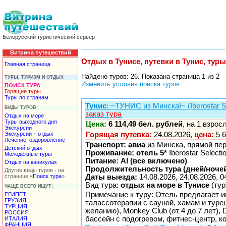
Белорусский туристический сервер
Витрина путешествий
Отдых в Тунисе, путевки в Тунис, туры
Главная страница
Найдено туров: 26. Показана страница 1 из 2
ТУРЫ, ТУРИЗМ И ОТДЫХ
Изменить условия поиска туров
ПОИСК ТУРА
Горящие туры
Туры по странам
Тунис
: ~ТУНИС из Минска!~ (Iberostar S
ВИДЫ ТУРОВ:
заказ тура
Отдых на море
Туры выходного дня
Цена:
6 114,49 бел. рублей
, на 1 взро
Экскурсии
Экскурсии + отдых
Горящая путевка:
24.08.2026,
цена:
5 6
Лечение, оздоровление
Транспорт: авиа
из Минска, прямой пе
Детский отдых
Проживание: отель 5*
Iberostar Select
Молодежные туры
Питание: AI (все включено)
Отдых на каникулах
Продолжительность тура (дней/ночей
Другие виды туров - на
странице «
Поиск тура
»
Даты выезда:
14.08.2026, 24.08.2026, 0
Вид тура:
отдых на море в Тунисе
(тур
ЧАЩЕ ВСЕГО ИЩУТ:
Примечание к туру: Отель предлагает 
ЕГИПЕТ
ГРУЗИЯ
талассотерапии с сауной, хамам и туре
ТУРЦИЯ
желанию), Monkey Club (от 4 до 7 лет), 
РОССИЯ
бассейн с подогревом, фитнес-центр, к
ИТАЛИЯ
ФРАНЦИЯ