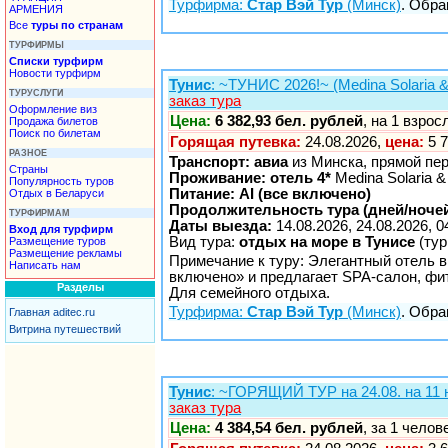
Турфирма:
Стар Вэй Тур
(Минск)
. Обра
АРМЕНИЯ
Все
туры по странам
ТУРФИРМЫ
Списки турфирм
Новости турфирм
Тунис
: ~ТУНИС 2026!~ (Medina Solaria 
ТУРУСЛУГИ
заказ тура
Оформление виз
Цена:
6 382,93 бел. рублей
, на 1 взро
Продажа билетов
Поиск по билетам
Горящая путевка:
24.08.2026,
цена:
5 7
РАЗНОЕ
Транспорт: авиа
из Минска, прямой пе
Страны
Проживание: отель 4*
Medina Solaria &
Популярность туров
Питание: AI (все включено)
Отдых в Беларуси
Продолжительность тура (дней/ночей
ТУРФИРМАМ
Даты выезда:
14.08.2026, 24.08.2026, 0
Вход для турфирм
Вид тура:
отдых на море в Тунисе
(тур
Размещение туров
Размещение рекламы
Примечание к туру: Элегантный отель в
Написать нам
включено» и предлагает SPA-салон, фи
Разделы
Для семейного отдыха.
Турфирма:
Стар Вэй Тур
(Минск)
. Обра
Главная aditec.ru
Витрина путешествий
Тунис
: ~ГОРЯЩИЙ ТУР на 24.08. на 11 н
заказ тура
Цена:
4 384,54 бел. рублей
, за 1 чело