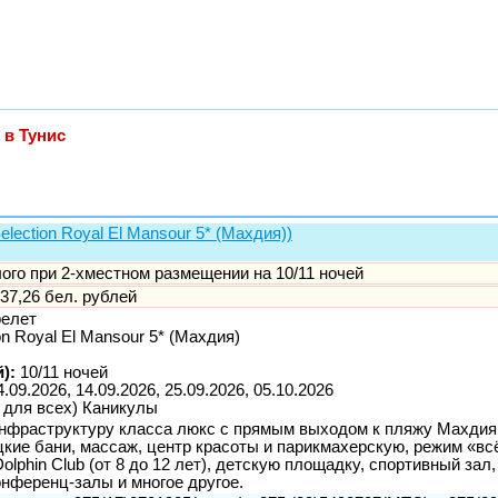
 в Тунис
election Royal El Mansour 5* (Махдия))
слого при 2-хместном размещении на 10/11 ночей
37,26 бел. рублей
релет
ion Royal El Mansour 5* (Махдия)
):
10/11 ночей
4.09.2026, 14.09.2026, 25.09.2026, 05.10.2026
 для всех) Каникулы
инфраструктуру класса люкс с прямым выходом к пляжу Махдия,
цкие бани, массаж, центр красоты и парикмахерскую, режим «вс
Dolphin Сlub (от 8 до 12 лет), детскую площадку, спортивный зал
онференц-залы и многое другое.