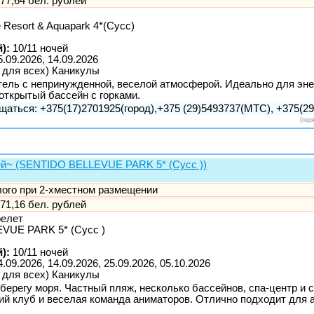
77,64 бел. рублей
 Resort & Aquapark 4*(Сусс)
):
10/11 ночей
5.09.2026, 14.09.2026
 для всех) Каникулы
ель с непринужденной, веселой атмосферой. Идеально для эн
открытый бассейн с горками.
щаться: +375(17)2701925(город),+375 (29)5493737(МТС), +375(29)
(гор
очей~ (SENTIDO BELLEVUE PARK 5* (Сусс ))
слого при 2-хместном размещении
71,16 бел. рублей
релет
UE PARK 5* (Сусс )
):
10/11 ночей
4.09.2026, 14.09.2026, 25.09.2026, 05.10.2026
 для всех) Каникулы
берегу моря. Частный пляж, несколько бассейнов, спа-центр и 
ий клуб и веселая команда аниматоров. Отлично подходит для а