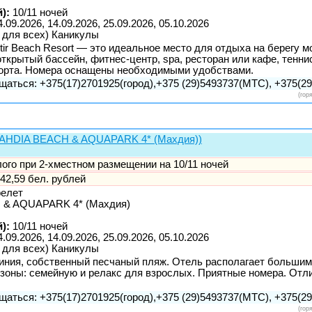
):
10/11 ночей
4.09.2026, 14.09.2026, 25.09.2026, 05.10.2026
 для всех) Каникулы
stir Beach Resort — это идеальное место для отдыха на берегу 
ткрытый бассейн, фитнес-центр, spa, ресторан или кафе, теннис,
порта. Номера оснащены необходимыми удобствами.
щаться: +375(17)2701925(город),+375 (29)5493737(МТС), +375(29)
(гор
(MAHDIA BEACH & AQUAPARK 4* (Махдия))
слого при 2-хместном размещении на 10/11 ночей
42,59 бел. рублей
релет
& AQUAPARK 4* (Махдия)
):
10/11 ночей
4.09.2026, 14.09.2026, 25.09.2026, 05.10.2026
 для всех) Каникулы
линия, собственный песчаный пляж. Отель располагает больши
а зоны: семейную и релакс для взрослых. Приятные номера. Отл
щаться: +375(17)2701925(город),+375 (29)5493737(МТС), +375(29)
(гор