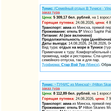
Тунис
: (Семейный отдых В Тунисе - Vinc
заказ тура
Цена:
5 309,17 бел. рублей
, на 1 взро
Горящая путевка:
24.08.2026,
цена:
4 8
Транспорт: авиа
из Минска, прямой пе
Проживание: отель 5*
Vincci Saphir Pa
Питание: AI (все включено)
Продолжительность тура (дней/ночей
Даты выезда:
14.08.2026, 24.08.2026, 0
Вид тура:
отдых на море в Тунисе
(тур
Примечание к туру: Комфортабельный о
променад, кафе и рестораны. Спа-цент
семейного отпуска, так и для пар.
Турфирма:
Стар Вэй Тур
(Минск)
. Обра
Тунис
: ~ТУНИС из Минска!~ (Hilton Skan
заказ тура
Цена:
8 112,89 бел. рублей
, на 1 взро
Горящая путевка:
24.08.2026,
цена:
7 9
Транспорт: авиа
из Минска, прямой пе
Проживание: отель 5*
Hilton Skanes Mo