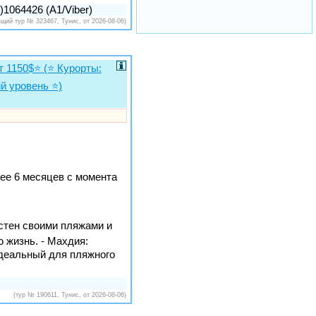
1064426 (A1/Viber)
ящий тур № 323467, Тунис, от 2026-08-06)
1150$⭐️ (⭐️ Курорты:
 уровень ⭐️)
ее 6 месяцев с момента
тен своими пляжами и
 жизнь. - Махдия:
идеальный для пляжного
(тур № 190611, Тунис, от 2026-08-06)