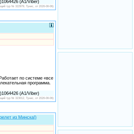
1064426 (A1/Viber)
ящий тур № 322979, Тунис, от 2026-08-06)
Работает по системе «все
влекательная программа.
1064426 (A1/Viber)
ящий тур № 323012, Тунис, от 2026-08-06)
релет из Минска!)