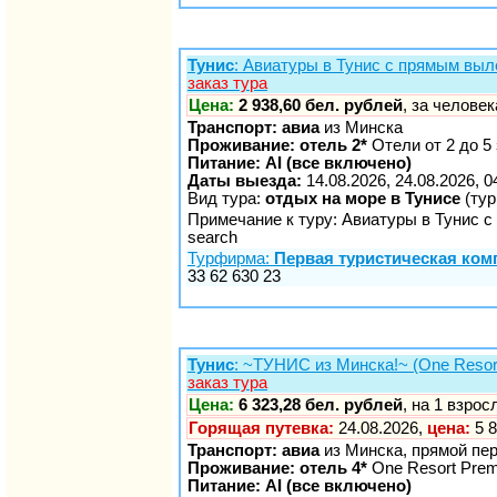
Тунис
: Авиатуры в Тунис с прямым выл
заказ тура
Цена:
2 938,60 бел. рублей
, за челове
Транспорт: авиа
из Минска
Проживание: отель 2*
Отели от 2 до 5 
Питание: AI (все включено)
Даты выезда:
14.08.2026, 24.08.2026, 0
Вид тура:
отдых на море в Тунисе
(тур
Примечание к туру: Авиатуры в Тунис с 
search
Турфирма:
Первая туристическая ком
33 62 630 23
Тунис
: ~ТУНИС из Минска!~ (One Reso
заказ тура
Цена:
6 323,28 бел. рублей
, на 1 взро
Горящая путевка:
24.08.2026,
цена:
5 8
Транспорт: авиа
из Минска, прямой пе
Проживание: отель 4*
One Resort Pre
Питание: AI (все включено)