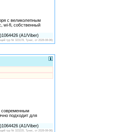
моря с великолепным
 wi-fi, собственный
1064426 (A1/Viber)
ящий тур № 323178, Тунис, от 2026-08-06)
м современным
ично подходит для
1064426 (A1/Viber)
ящий тур № 323235, Тунис, от 2026-08-06)