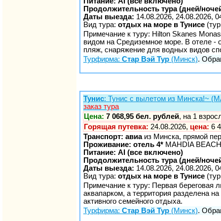
Питание: AI (все включено)
Продолжительность тура (дней/ночей
Даты выезда:
14.08.2026, 24.08.2026, 0
Вид тура:
отдых на море в Тунисе
(тур
Примечание к туру: Hilton Skanes Mona
видом на Средиземное море. В отеле - о
пляж, снаряжение для водных видов с
Турфирма:
Стар Вэй Тур
(Минск)
. Обра
Тунис
: Тунис с вылетом из Минска!~ 
заказ тура
Цена:
7 068,95 бел. рублей
, на 1 взро
Горящая путевка:
24.08.2026,
цена:
6 4
Транспорт: авиа
из Минска, прямой пе
Проживание: отель 4*
MAHDIA BEACH 
Питание: AI (все включено)
Продолжительность тура (дней/ночей
Даты выезда:
14.08.2026, 24.08.2026, 0
Вид тура:
отдых на море в Тунисе
(тур
Примечание к туру: Первая береговая 
аквапарком, а территория разделена н
активного семейного отдыха.
Турфирма:
Стар Вэй Тур
(Минск)
. Обра