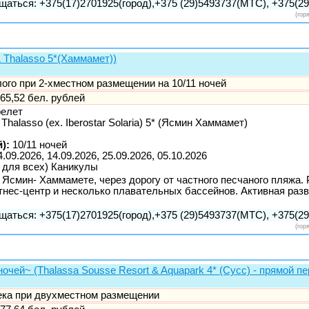
щаться: +375(17)2701925(город),+375 (29)5493737(МТС), +375(29)
(гор
& Thalasso 5*(Хаммамет))
слого при 2-хместном размещении на 10/11 ночей
65,52 бел. рублей
релет
 Thalasso (ex. Iberostar Solaria) 5* (Ясмин Хаммамет)
):
10/11 ночей
4.09.2026, 14.09.2026, 25.09.2026, 05.10.2026
 для всех) Каникулы
 Ясмин- Хаммамете, через дорогу от частного песчаного пляжа. 
тнес-центр и несколько плавательных бассейнов. Активная раз
щаться: +375(17)2701925(город),+375 (29)5493737(МТС), +375(29)
(гор
очей~ (Thalassa Sousse Resort & Aquapark 4* (Сусс) - прямой пе
века при двухместном размещении