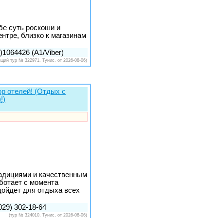
бе суть роскоши и
нтре, близко к магазинам
1064426 (A1/Viber)
ящий тур № 322971, Тунис, от 2026-08-06)
р отелей! (Отдых с
!)
радициями и качественным
ботает с момента
одойдет для отдыха всех
 029) 302-18-64
(тур № 324010, Тунис, от 2026-08-06)