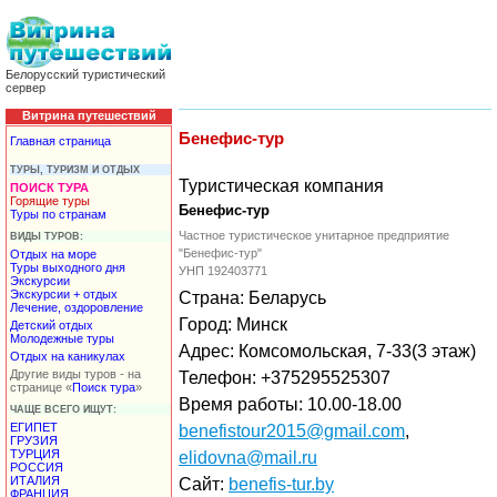
Белорусский туристический
сервер
Витрина путешествий
Бенефис-тур
Главная страница
ТУРЫ, ТУРИЗМ И ОТДЫХ
Туристическая компания
ПОИСК ТУРА
Горящие туры
Бенефис-тур
Туры по странам
Частное туристическое унитарное предприятие
ВИДЫ ТУРОВ:
"Бенефис-тур"
Отдых на море
Туры выходного дня
УНП 192403771
Экскурсии
Экскурсии + отдых
Страна: Беларусь
Лечение, оздоровление
Город: Минск
Детский отдых
Молодежные туры
Адрес: Комсомольская, 7-33(3 этаж)
Отдых на каникулах
Другие виды туров - на
Телефон: +375295525307
странице «
Поиск тура
»
Время работы: 10.00-18.00
ЧАЩЕ ВСЕГО ИЩУТ:
ЕГИПЕТ
benefistour2015@gmail.com
,
ГРУЗИЯ
ТУРЦИЯ
elidovna@mail.ru
РОССИЯ
ИТАЛИЯ
Сайт:
benefis-tur.by
ФРАНЦИЯ