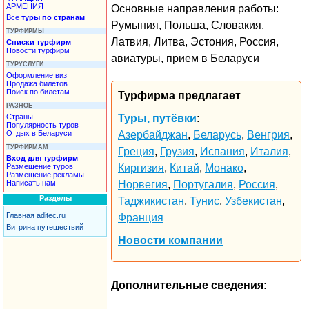
АРМЕНИЯ
Основные направления работы:
Все
туры по странам
Румыния, Польша, Словакия,
ТУРФИРМЫ
Латвия, Литва, Эстония, Россия,
Списки турфирм
Новости турфирм
авиатуры, прием в Беларуси
ТУРУСЛУГИ
Оформление виз
Продажа билетов
Поиск по билетам
Турфирма предлагает
РАЗНОЕ
Страны
Туры, путёвки
:
Популярность туров
Отдых в Беларуси
Азербайджан
,
Беларусь
,
Венгрия
,
ТУРФИРМАМ
Греция
,
Грузия
,
Испания
,
Италия
,
Вход для турфирм
Размещение туров
Киргизия
,
Китай
,
Монако
,
Размещение рекламы
Написать нам
Норвегия
,
Португалия
,
Россия
,
Разделы
Таджикистан
,
Тунис
,
Узбекистан
,
Главная aditec.ru
Франция
Витрина путешествий
Новости компании
Дополнительные сведения: