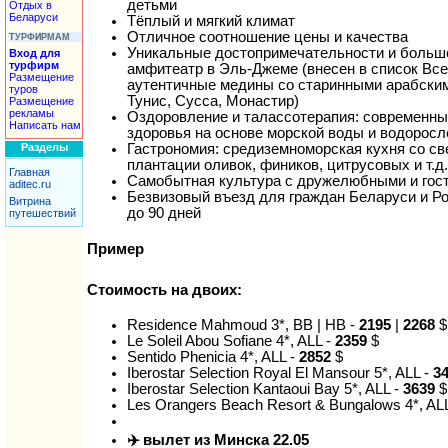
детьми
Отдых в
Беларуси
Тёплый и мягкий климат
Отличное соотношение цены и качества
ТУРФИРМАМ
Уникальные достопримечательности и большо
Вход для
турфирм
амфитеатр в Эль-Джеме (внесен в список В
Размещение
аутентичные медины со старинными арабским
туров
Тунис, Сусса, Монастир)
Размещение
рекламы
Оздоровление и талассотерапия: современны
Написать нам
здоровья на основе морской воды и водоросл
Разделы
Гастрономия: средиземноморская кухня со св
плантации оливок, фиников, цитрусовых и т.д.
Главная
Самобытная культура с дружелюбными и го
aditec.ru
Безвизовый въезд для граждан Беларуси и Ро
Витрина
до 90 дней
путешествий
Пример
Стоимость на двоих:
Residence Mahmoud 3*, BB | HB -
2195
|
2268
$
Le Soleil Abou Sofiane 4*, ALL -
2359
$
Sentido Phenicia 4*, ALL -
2852
$
Iberostar Selection Royal El Mansour 5*, ALL -
3
Iberostar Selection Kantaoui Bay 5*, ALL -
3639
$
Les Orangers Beach Resort & Bungalows 4*, AL
✈️ вылет из Минска 22.05