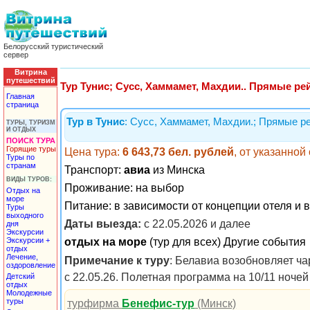
Белорусский туристический
сервер
Витрина
путешествий
Тур Тунис; Сусс, Хаммамет, Махдии.. Прямые рей
Главная
страница
Тур в Тунис
: Сусс, Хаммамет, Махдии.; Прямые ре
ТУРЫ, ТУРИЗМ
И ОТДЫХ
ПОИСК ТУРА
Горящие туры
Цена тура:
6 643,73 бел. рублей
, от указанно
Туры по
странам
Транспорт:
авиа
из Минска
ВИДЫ ТУРОВ:
Проживание:
на выбор
Отдых на
море
Питание:
в зависимости от концепции отеля и 
Туры
выходного
Даты выезда:
с 22.05.2026 и далее
дня
Экскурсии
Экскурсии +
отдых на море
(тур для всех) Другие события
отдых
Лечение,
Примечание к туру
: Белавиа возобновляет ч
оздоровление
с 22.05.26. Полетная программа на 10/11 ночей
Детский
отдых
Молодежные
туры
турфирма
Бенефис-тур
(Минск)