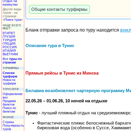
Отдых на
каникулах
Общие контакты турфирмы
Другие виды
туров - на
странице
«
Поиск тура
»
ЧАЩЕ ВСЕГО
ИЩУТ:
Бланк отправки запроса по туру находится
вниз
ЕГИПЕТ
ГРУЗИЯ
ТУРЦИЯ
ГРЕЦИЯ
Описание тура в Тунис
РОССИЯ
ИТАЛИЯ
ВЬЕТНАМ
Все
туры по
странам
ТУРФИРМЫ
Прямые рейсы в Тунис из Минска
Списки
турфирм
Новости
турфирм
ТУРУСЛУГИ
Белавиа возобновляет чартерную программу Мин
Оформление
виз
22.05.26 – 01.06.26, 10 ночей на отдыхе
Продажа
билетов
Поиск по
билетам
Тунис
- лучший пляжный отдых на средиземноморс
РАЗНОЕ
Страны
Фантастические пляжи: белоснежный бархатн
Популярность
бирюзовая вода (особенно в Суссе, Хаммамет
туров