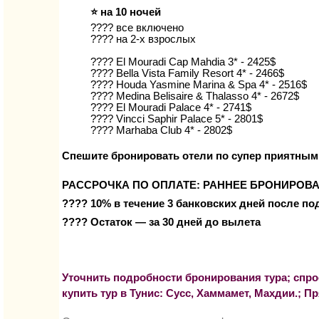
⭐️ на 10 ночей
???? все включено
???? на 2-х взрослых
???? El Mouradi Cap Mahdia 3* - 2425$
???? Bella Vista Family Resort 4* - 2466$
???? Houda Yasmine Marina & Spa 4* - 2516$
???? Medina Belisaire & Thalasso 4* - 2672$
???? El Mouradi Palace 4* - 2741$
???? Vincci Saphir Palace 5* - 2801$
???? Marhaba Club 4* - 2802$
Спешите бронировать отели по супер приятным
РАССРОЧКА ПО ОПЛАТЕ: РАННЕЕ БРОНИРОВАНИ
???? 10% в течение 3 банковских дней после п
???? Остаток — за 30 дней до вылета
Уточнить подробности бронирования тура; спрос
купить тур в Тунис: Сусс, Хаммамет, Махдии.; П