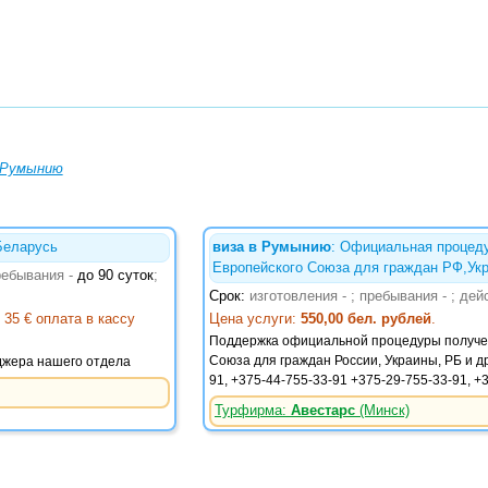
 Румынию
Беларусь
виза в Румынию
: Официальная процеду
Европейского Союза для граждан РФ,Ук
ребывания -
до 90 суток
;
Срок:
изготовления -
; пребывания -
; дей
: 35 € оплата в кассу
Цена услуги:
550,00 бел. рублей
.
Поддержка официальной процедуры получе
Союза для граждан России, Украины, РБ и д
джера нашего отдела
91, +375-44-755-33-91 +375-29-755-33-91, +
Турфирма:
Авестарс
(Минск)