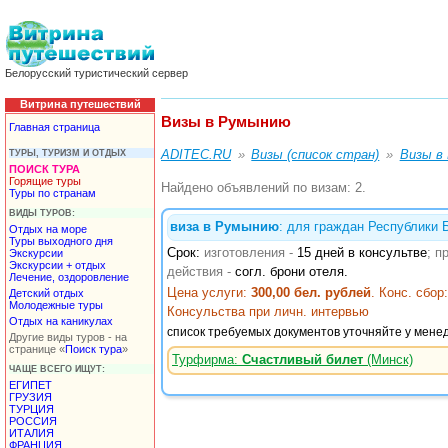
Белорусский туристический сервер
Витрина путешествий
Визы в Румынию
Главная страница
ADITEC.RU
Визы (список стран)
Визы в
ТУРЫ, ТУРИЗМ И ОТДЫХ
ПОИСК ТУРА
Горящие туры
Найдено объявлений по визам: 2.
Туры по странам
ВИДЫ ТУРОВ:
виза в Румынию
: для граждан Республики 
Отдых на море
Туры выходного дня
Срок:
изготовления -
15 дней в консультве
; п
Экскурсии
Экскурсии + отдых
действия -
согл. брони отеля.
Лечение, оздоровление
Цена услуги:
300,00 бел. рублей
. Конс. сбор
Детский отдых
Молодежные туры
Консульства при личн. интервью
Отдых на каникулах
список требуемых документов уточняйте у мене
Другие виды туров - на
странице «
Поиск тура
»
Турфирма:
Счастливый билет
(Минск)
ЧАЩЕ ВСЕГО ИЩУТ:
ЕГИПЕТ
ГРУЗИЯ
ТУРЦИЯ
РОССИЯ
ИТАЛИЯ
ФРАНЦИЯ