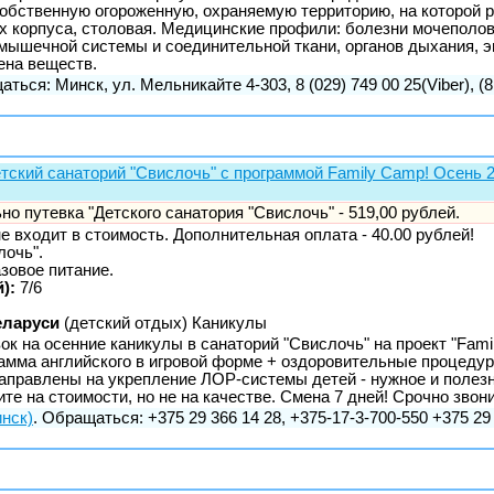
т собственную огороженную, охраняемую территорию, на которой
ых корпуса, столовая. Медицинские профили: болезни мочеполо
-мышечной системы и соединительной ткани, органов дыхания, 
ена веществ.
аться: Минск, ул. Мельникайте 4-303, 8 (029) 749 00 25(Viber), (8
етский санаторий "Свислочь" с программой Family Camp! Осень 
но путевка "Детского санатория "Свислочь" - 519,00 рублей.
 входит в стоимость. Дополнительная оплата - 40.00 рублей!
лочь".
азовое питание.
):
7/6
еларуси
(детский отдых) Каникулы
ок на осенние каникулы в санаторий "Свислочь" на проект "Fam
рамма английского в игровой форме + оздоровительные процеду
аправлены на укрепление ЛОР-системы детей - нужное и полезн
те на стоимости, но не на качестве. Смена 7 дней! Срочно звон
нск)
. Обращаться: +375 29 366 14 28, +375-17-3-700-550 +375 29