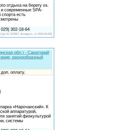
го отдыха на берегу оз.
е и современные SPA-
 спорта есть
усмотрены
 029) 302-18-64
(тур № 323967, Беларусь, от 2026-08-08)
инская обл.) - Санаторий
тание, разнообразный
 доп. оплату.
!
 парка «Нарочанский». К
кой аппаратурой,
для занятий физкультурой
ни, системы