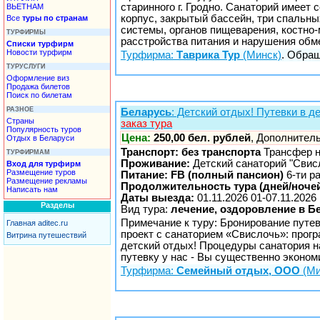
старинного г. Гродно. Санаторий имее
ВЬЕТНАМ
корпус, закрытый бассейн, три спальн
Все
туры по странам
системы, органов пищеварения, костно
ТУРФИРМЫ
расстройства питания и нарушения обм
Списки турфирм
Новости турфирм
Турфирма:
Таврика Тур
(Минск)
. Обращ
ТУРУСЛУГИ
Оформление виз
Продажа билетов
Поиск по билетам
РАЗНОЕ
Беларусь
: Детский отдых! Путевки в д
Страны
заказ тура
Популярность туров
Цена:
250,00 бел. рублей
, Дополнитель
Отдых в Беларуси
Транспорт: без транспорта
Трансфер не
ТУРФИРМАМ
Проживание:
Детский санаторий "Свис
Вход для турфирм
Размещение туров
Питание: FB (полный пансион)
6-ти р
Размещение рекламы
Продолжительность тура (дней/ночей
Написать нам
Даты выезда:
01.11.2026 01-07.11.2026
Разделы
Вид тура:
лечение, оздоровление в Б
Примечание к туру: Бронирование путев
Главная aditec.ru
проект с санаторием «Свислочь»: прог
Витрина путешествий
детский отдых! Процедуры санатория н
путевку у нас - Вы существенно экономи
Турфирма:
Семейный отдых, ООО
(Ми