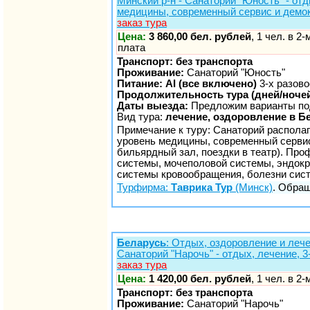
Минский р-н - Санаторий "Юность" - от
медицины, современный сервис и демо
заказ тура
Цена:
3 860,00 бел. рублей
, 1 чел. в 2
плата
Транспорт: без транспорта
Проживание:
Санаторий "Юность"
Питание: AI (все включено)
3-х разово
Продолжительность тура (дней/ночей
Даты выезда:
Предложим варианты по
Вид тура:
лечение, оздоровление в Б
Примечание к туру: Санаторий располаг
уровень медицины, современный сервис
бильярдный зал, поездки в театр). Пр
системы, мочеполовой системы, эндокр
системы кровообращения, болезни сис
Турфирма:
Таврика Тур
(Минск)
. Обращ
Беларусь
: Отдых, оздоровление и лече
Санаторий "Нарочь" - отдых, лечение, 3-
заказ тура
Цена:
1 420,00 бел. рублей
, 1 чел. в 2
Транспорт: без транспорта
Проживание:
Санаторий "Нарочь"