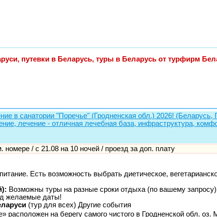
руси, путевки в Беларусь, туры в Беларусь от турфирм Бел
ние в санатории "Поречье" (Гродненская обл.) 2026! (Беларусь, 
ение, лечение - отличная лечебная база, инфраструктура, ком
-м. номере / с 21.08 на 10 ночей / проезд за доп. плату
питание. Есть возможность выбрать диетическое, вегетарианск
):
Возможны туры на разные сроки отдыха (по вашему запросу)
д желаемые даты!
еларуси
(тур для всех) Другие события
 расположен на берегу самого чистого в Гродненской обл. оз. М