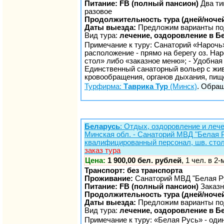
Питание: FB (полный пансион)
Два ти
разовое
Продолжительность тура (дней/ночей
Даты выезда:
Предложим варианты по
Вид тура:
лечение, оздоровление в Б
Примечание к туру: Санаторий «Нарочь»
расположение - прямо на берегу оз. На
стол» либо «заказное меню»; - Удобная 
Единственный санаторный вольер с жи
кровообращения, органов дыхания, пищ
Турфирма:
Таврика Тур
(Минск)
. Обращ
Беларусь
: Отдых, оздоровление и лече
Минская обл. - Санаторий МВД "Белая Р
квалифицированный персонал, шв. стол
заказ тура
Цена:
1 900,00 бел. рублей
, 1 чел. в 2
Транспорт: без транспорта
Проживание:
Санаторий МВД "Белая Р
Питание: FB (полный пансион)
Заказн
Продолжительность тура (дней/ночей
Даты выезда:
Предложим варианты по
Вид тура:
лечение, оздоровление в Б
Примечание к туру: «Белая Русь» - оди