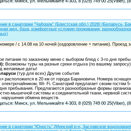
аться: Минск, ул. Мельникайте 4-303, 8 (029) 749 00 25(Viber), (8
ние в санатории "Чаборок" (Брестская обл.) 2026! (Беларусь, Бр
нная мед. база, комфортные условия проживания, разнообразное 
дых)
. номере / с 14.08 на 10 ночей (оздоровление + питание). Проезд 
ое питание по заказному меню с выбором блюд с 3-го дня преб
):
Возможны туры на разные сроки отдыха (по вашему запросу)
д желаемые даты!
еларуси
(тур для всех) Другие события
к» расположился в 20 км от города Барановичи. Номера оснаще
электрочайником, Wi- Fi. Санаторий предлагает своим гостям 5-
 дня пребывания. Предлагаются разнообразные формы организа
костно-мышечной системы и соединительной ткани, нервной сис
, нарушения обмена веществ.
аться: Минск, ул. Мельникайте 4-303, 8 (029) 749 00 25(Viber), (8
ение в санатории "Юность" (Минский р-н, Заславское водохранил