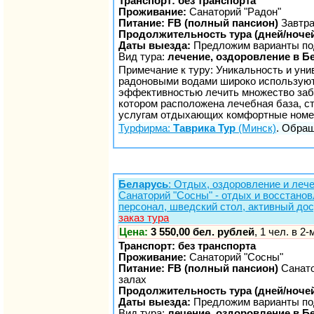
Транспорт: без транспорта
Проживание:
Санаторий "Радон"
Питание: FB (полный пансион)
Завтрак
Продолжительность тура (дней/ночей
Даты выезда:
Предложим варианты по
Вид тура:
лечение, оздоровление в Б
Примечание к туру: Уникальность и ун
радоновыми водами широко используют
эффективностью лечить множество забо
котором расположена лечебная база, ст
услугам отдыхающих комфортные номер
Турфирма:
Таврика Тур
(Минск)
. Обращ
Беларусь
: Отдых, оздоровление и лече
Санаторий "Сосны" - отдых и восстанов
персонал, шведский стол, активный дос
заказ тура
Цена:
3 550,00 бел. рублей
, 1 чел. в 2
Транспорт: без транспорта
Проживание:
Санаторий "Сосны"
Питание: FB (полный пансион)
Санато
залах
Продолжительность тура (дней/ночей
Даты выезда:
Предложим варианты по
Вид тура:
лечение, оздоровление в Б