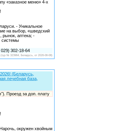
ипу «заказное меню» 4-х
!
ларуси. - Уникальное
ние на выбор, «шведский
 рынок, аптека; -
, системы
 029) 302-18-64
(тур № 323964, Беларусь, от 2026-08-08)
2026! (Беларусь,
ная лечебная база,
л"). Проезд за доп. плату
!
 Нарочь, окружен хвойным