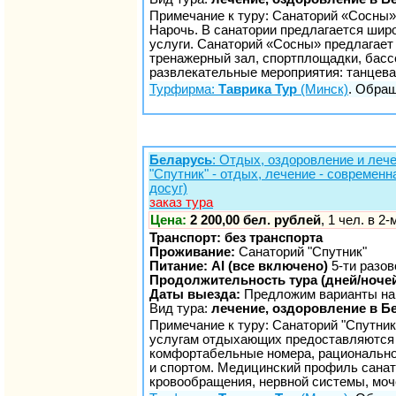
Примечание к туру: Санаторий «Сосны»
Нарочь. В санатории предлагается шир
услуги. Санаторий «Сосны» предлагает
тренажерный зал, спортплощадки, басс
развлекательные мероприятия: танцева
Турфирма:
Таврика Тур
(Минск)
. Обращ
Беларусь
: Отдых, оздоровление и лече
"Спутник" - отдых, лечение - современ
досуг)
заказ тура
Цена:
2 200,00 бел. рублей
, 1 чел. в 2
Транспорт: без транспорта
Проживание:
Санаторий "Спутник"
Питание: AI (все включено)
5-ти разов
Продолжительность тура (дней/ночей
Даты выезда:
Предложим варианты на
Вид тура:
лечение, оздоровление в Б
Примечание к туру: Санаторий "Спутник
услугам отдыхающих предоставляются 
комфортабельные номера, рациональное
и спортом. Медицинский профиль санат
кровообращения, нервной системы, мо