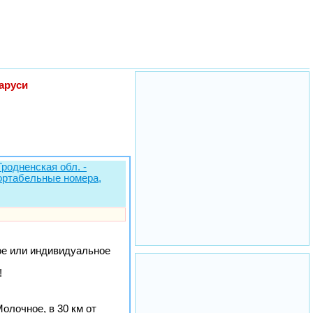
аруси
Гродненская обл. -
фортабельные номера,
ое или индивидуальное
!
олочное, в 30 км от