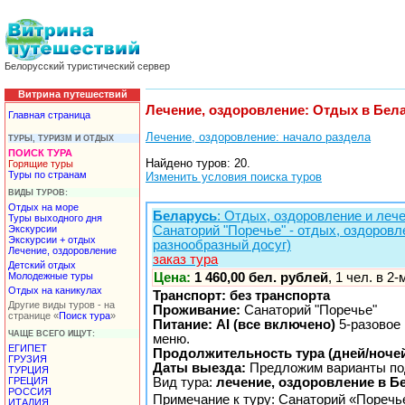
Белорусский туристический сервер
Витрина путешествий
Лечение, оздоровление: Отдых в Бела
Главная страница
Лечение, оздоровление: начало раздела
ТУРЫ, ТУРИЗМ И ОТДЫХ
ПОИСК ТУРА
Найдено туров: 20.
Горящие туры
Туры по странам
Изменить условия поиска туров
ВИДЫ ТУРОВ:
Отдых на море
Беларусь
: Отдых, оздоровление и лече
Туры выходного дня
Санаторий "Поречье" - отдых, оздоровл
Экскурсии
Экскурсии + отдых
разнообразный досуг)
Лечение, оздоровление
заказ тура
Детский отдых
Цена:
1 460,00 бел. рублей
, 1 чел. в 2
Молодежные туры
Отдых на каникулах
Транспорт: без транспорта
Другие виды туров - на
Проживание:
Санаторий "Поречье"
странице «
Поиск тура
»
Питание: AI (все включено)
5-разовое 
ЧАЩЕ ВСЕГО ИЩУТ:
меню.
ЕГИПЕТ
Продолжительность тура (дней/ночей
ГРУЗИЯ
Даты выезда:
Предложим варианты по
ТУРЦИЯ
Вид тура:
лечение, оздоровление в Б
ГРЕЦИЯ
РОССИЯ
Примечание к туру: Санаторий «Поречье»
ИТАЛИЯ