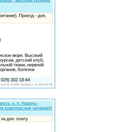
илища - высокий уровень
питание). Проезд - доп.
!
инское море. Высокий
урсии, детский клуб,
льной ткани, нервной
органов, болезни
 029) 302-18-64
(тур № 323989, Беларусь, от 2026-08-08)
усь, к. п. Нарочь -
ите комплексное лечение!)
 за доп. плату