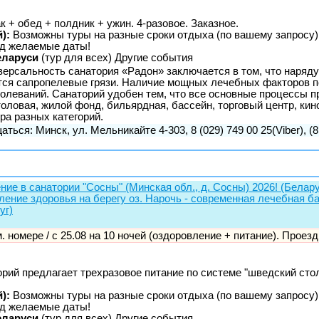
 + обед + полдник + ужин. 4-разовое. Заказное.
):
Возможны туры на разные сроки отдыха (по вашему запросу)
д желаемые даты!
еларуси
(тур для всех) Другие события
иверсальность санатория «Радон» заключается в том, что наряд
ся сапропелевые грязи. Наличие мощных лечебных факторов п
леваний. Санаторий удобен тем, что все основные процессы пр
оловая, жилой фонд, бильярдная, бассейн, торговый центр, кин
а разных категорий.
аться: Минск, ул. Мельникайте 4-303, 8 (029) 749 00 25(Viber), (8
ние в санатории "Сосны" (Минская обл., д. Сосны) 2026! (Белару
ление здоровья на берегу оз. Нарочь - современная лечебная 
уг)
-м. номере / с 25.08 на 10 ночей (оздоровление + питание). Проезд
рий предлагает трехразовое питание по системе "шведский сто
):
Возможны туры на разные сроки отдыха (по вашему запросу)
д желаемые даты!
еларуси
(тур для всех) Другие события