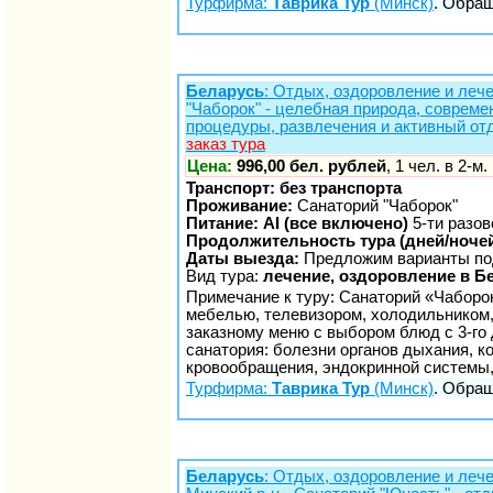
Турфирма:
Таврика Тур
(Минск)
. Обращ
Беларусь
: Отдых, оздоровление и лече
"Чаборок" - целебная природа, совреме
процедуры, развлечения и активный от
заказ тура
Цена:
996,00 бел. рублей
, 1 чел. в 2-м
Транспорт: без транспорта
Проживание:
Санаторий "Чаборок"
Питание: AI (все включено)
5-ти разов
Продолжительность тура (дней/ночей
Даты выезда:
Предложим варианты по
Вид тура:
лечение, оздоровление в Б
Примечание к туру: Санаторий «Чаборо
мебелью, телевизором, холодильником, 
заказному меню с выбором блюд с 3-го
санатория: болезни органов дыхания, 
кровообращения, эндокринной системы
Турфирма:
Таврика Тур
(Минск)
. Обращ
Беларусь
: Отдых, оздоровление и леч