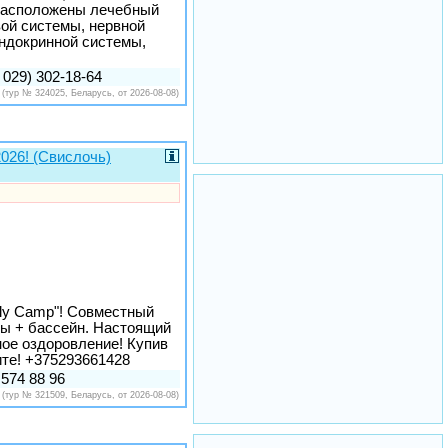
 расположены лечебный
вой системы, нервной
эндокринной системы,
 029) 302-18-64
(тур № 324025, Беларусь, от 2026-08-08)
2026! (Свислочь)
ily Camp"! Совместный
ры + бассейн. Настоящий
ое оздоровление! Купив
ите! +375293661428
 574 88 96
(тур № 321509, Беларусь, от 2026-08-08)