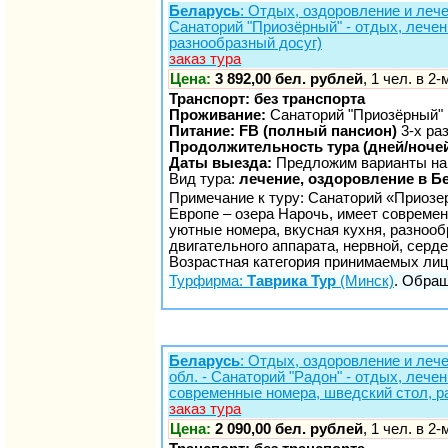
Беларусь
: Отдых, оздоровление и лече
Санаторий "Приозёрный" - отдых, лечен
разнообразный досуг)
заказ тура
Цена:
3 892,00 бел. рублей
, 1 чел. в 2
Транспорт: без транспорта
Проживание:
Санаторий "Приозёрный"
Питание: FB (полный пансион)
3-х ра
Продолжительность тура (дней/ночей
Даты выезда:
Предложим варианты на
Вид тура:
лечение, оздоровление в Б
Примечание к туру: Санаторий «Приозе
Европе – озера Нарочь, имеет современ
уютные номера, вкусная кухня, разноо
двигательного аппарата, нервной, серд
Возрастная категория принимаемых лиц
Турфирма:
Таврика Тур
(Минск)
. Обращ
Беларусь
: Отдых, оздоровление и лече
обл. - Санаторий "Радон" - отдых, леч
современные номера, шведский стол, р
заказ тура
Цена:
2 090,00 бел. рублей
, 1 чел. в 2