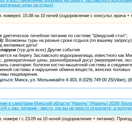
дых и восстановление здоровья на берегу Заславского водохран
кратичные цены на отдых)
-м. номере/с 15.08 на 10 ночей (оздоровление с консульт. врача + 
е диетическое лечебное питание по системе "Шведский стол";
):
Возможны туры на разные сроки отдыха (по вашему запросу)
д желаемые даты!
еларуси
(тур для всех) Другие события
ается на берегу Заславского водохранилища, известного как М
, демократичные цены, разнообразный досуг (мероприятия, экск
офиль санатория: болезни костно-мышечной системы и соедините
инной системы и нарушения обмена веществ, женских половых 
темы пищеварения.
аться: Минск, ул. Мельникайте 4-303, 8 (029) 749 00 25(Viber), (8
ние в санатории Минской области "Нарочь" (Нарочь) 2026! (Белар
х/4-х раз. питание - место, где вы не просто отдохнете, а получ
-м. номере / с 23.09 на 10 ночей (оздоровление + питание). Проезд