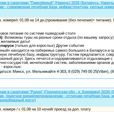
ние в санатории "Приозёрный" (Нарочь) 2026 (Беларусь, Нарочь 
ие - современная лечебная база, инфраструктура, уютные номер
-м. номере/с 01.08 на 14 дн.(проживание (без лечения)+ питание).
зовое питание по системе «шведский стол»
):
Возможны туры на разные сроки отдыха (по вашему запросу)
 желаемые даты!
еларуси
(только для взрослых) Другие события
рный» находится на побережье самого большого в Беларуси и од
ную лечебную базу, инфраструктуру. Гостям предлагается: совр
бразный досуг. Здесь лечатся и оздоравливаются отдыхающие с
ечно-сосудистой, мочеполовой систем, заболеваниями органов 
 - взрослые.
аться: Минск, ул. Мельникайте 4-303, 8 (029) 749 00 25(Viber), (8
ние в санатории "Радон" (Гродненская обл., д. Боровики) 2026! 
ение, приятное времяпрепровождение - отличная лечебная база, 
азнообразный досуг)
-м. номере / с 01.08 на 10 ночей/ проезд за доп. плату