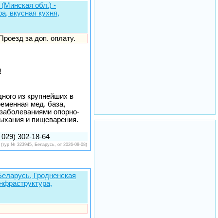
(Минская обл.) -
а, вкусная кухня,
 Проезд за доп. оплату.
!
ного из крупнейших в
еменная мед. база,
 заболеваниями опорно-
дыхания и пищеварения.
 029) 302-18-64
(тур № 323945, Беларусь, от 2026-08-08)
(Беларусь, Гродненская
инфраструктура,