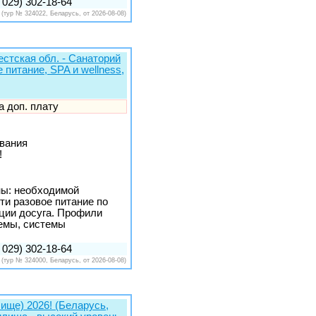
 029) 302-18-64
(тур № 324022, Беларусь, от 2026-08-08)
естская обл. - Санаторий
питание, SPA и wellness,
за доп. плату
ывания
!
ны: необходимой
ти разовое питание по
ции досуга. Профили
темы, системы
 029) 302-18-64
(тур № 324000, Беларусь, от 2026-08-08)
ище) 2026! (Беларусь,