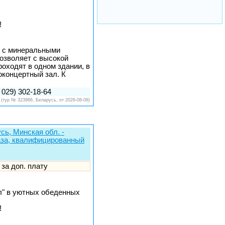
!
у с минеральными
озволяет с высокой
оходят в одном здании, в
оконцертный зал. К
 029) 302-18-64
(тур № 323966, Беларусь, от 2026-08-08)
сь, Минская обл. -
база, квалифицированный
 за доп. плату
л" в уютных обеденных
!