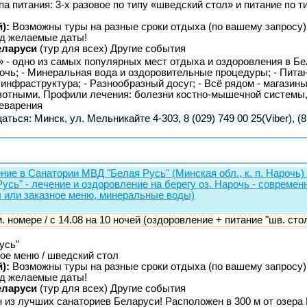
па питания: 3-х разовое по типу «шведский стол» и питание по т
):
Возможны туры на разные сроки отдыха (по вашему запросу)
д желаемые даты!
еларуси
(тур для всех) Другие события
 - одно из самых популярных мест отдыха и оздоровления в Бе
рочь; - Минеральная вода и оздоровительные процедуры; - Пита
инфраструктура; - Разнообразный досуг; - Всё рядом - магазины,
вотными. Профили лечения: болезни костно-мышечной системы
еварения
аться: Минск, ул. Мельникайте 4-303, 8 (029) 749 00 25(Viber), (8
ние в Санатории МВД "Белая Русь" (Минская обл., к. п. Нарочь) 
усь" - лечение и оздоровление на берегу оз. Нарочь - современ
 или заказное меню, минеральные воды)
-м. номере / с 14.08 на 10 ночей (оздоровление + питание "шв. сто
усь"
ое меню / шведский стол
):
Возможны туры на разные сроки отдыха (по вашему запросу)
д желаемые даты!
еларуси
(тур для всех) Другие события
н из лучших санаториев Беларуси! Расположен в 300 м от озера