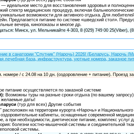
 — идеальное место для восстановления здоровья и полноценно
окий спектр медицинских процедур, включая бальнеологически
 уникальные возможности для активного отдыха. Для любителей
ейн. Предлагается питание по системе «шведский стол». Пред
льные вечера, кинопоказы и многое др.
аться: Минск, ул. Мельникайте 4-303, 8 (029) 749 00 25(Viber), (8
ние в санатории "Спутник" (Нарочь) 2026! (Беларусь, Нарочь (М
ная лечебная база, инфраструктура, уютные номера, заказное пи
-м. номере / с 24.08 на 10 дн. (оздоровление + питание). Проезд за
ое питание осуществляется по заказной системе
):
Возможны туры на разные сроки отдыха (по вашему запросу)
 желаемые даты!
еларуси
(тур для всех) Другие события
" расположен на территории курорта «Нарочь» и Национального
оздоровительные кабинеты, оснащенные современной медицинс
, а при необходимости, диетическое питание, комплекс услуг 
ория: болезни костно-мышечной системы и соединительной тка
чеполовой системы.