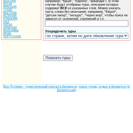
например: "Крым", "Европа", "аквапарк"). В этом
ВЕНГРИЯ
КИТАЙ
случае будут отобраны туры, описания которых
ФРАНЦИЯ
содержат
ВСЕ
из указанных слов. Можно указать
ТУНИС
часть слова без окончания, например, "Европ",
ВЬЕТНАМ
"детски лагер", "экскурс", "черно мор", чтобы поиск не
ИСПАНИЯ
зависел от склонений, спряжений и т.п.
РУМЫНИЯ
ОАЭ
ЛИТВА
АРМЕНИЯ
МАЛЬДИВЫ
Упорядочить туры
КРЫМ
ПОРТУГАЛИЯ
Все Путевки - туристический портал в Беларуси
:
поиск туров
,
отдых в Беларуси (в
Белоруссии)