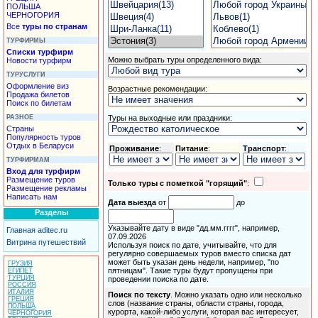
ПОЛЬША
ЧЕРНОГОРИЯ
Все
туры по странам
ТУРФИРМЫ
Списки турфирм
Можно выбрать
туры
определенного вида:
Новости турфирм
ТУРУСЛУГИ
Оформление виз
Возрастные рекомендации:
Продажа билетов
Поиск по билетам
РАЗНОЕ
Туры
на выходные или праздники:
Страны
Популярность туров
Отдых в Беларуси
Проживание
:
Питание
:
Транспорт
:
ТУРФИРМАМ
Вход для турфирм
Размещение туров
Только туры с пометкой "горящий"
:
Размещение рекламы
Написать нам
Дата выезда
от
до
Разделы
Указывайте дату в виде "дд.мм.гггг", например,
Главная aditec.ru
07.09.2026
Витрина путешествий
Используя поиск по дате, учитывайте, что для
регулярно совершаемых туров вместо списка дат
может быть указан день недели, например, "по
ГРУЗИЯ
пятницам". Такие туры будут пропущены при
ЕГИПЕТ
ТУРЦИЯ
проведении поиска по дате.
РОССИЯ
ИТАЛИЯ
Поиск по тексту
. Можно указать одно или несколько
ГРЕЦИЯ
слов (название страны, области страны, города,
ПОЛЬША
курорта, какой-либо услуги, которая вас интересует,
ЧЕРНОГОРИЯ