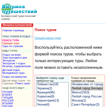
Белорусский туристический
сервер
Витрина путешествий
Поиск туров
Главная страница
ТУРЫ, ТУРИЗМ И ОТДЫХ
Полный список туров
ПОИСК ТУРА
Горящие туры
Туры по странам
Воспользуйтесь расположенной ниже
ВИДЫ ТУРОВ:
формой поиска туров, чтобы выбрать
Отдых на море
Туры выходного дня
только интересующие туры. Любое
Экскурсии
Экскурсии + отдых
Лечение, оздоровление
поле можно оставить незаполненным.
Детский отдых
Молодежные туры
Отдых на каникулах
Выберите страну, куда
Только
предложения
Другие виды туров - на
требуется тур
турфирм
из города:
странице «
Поиск тура
»
ЧАЩЕ ВСЕГО ИЩУТ:
ГРУЗИЯ
ЕГИПЕТ
ТУРЦИЯ
РОССИЯ
ИТАЛИЯ
ГРЕЦИЯ