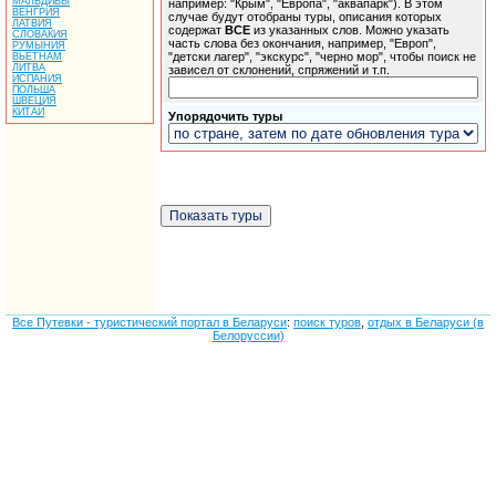
МАЛЬДИВЫ
например: "Крым", "Европа", "аквапарк"). В этом
ВЕНГРИЯ
случае будут отобраны туры, описания которых
ЛАТВИЯ
содержат
ВСЕ
из указанных слов. Можно указать
СЛОВАКИЯ
часть слова без окончания, например, "Европ",
РУМЫНИЯ
"детски лагер", "экскурс", "черно мор", чтобы поиск не
ВЬЕТНАМ
ЛИТВА
зависел от склонений, спряжений и т.п.
ИСПАНИЯ
ПОЛЬША
ШВЕЦИЯ
КИТАЙ
Упорядочить туры
Все Путевки - туристический портал в Беларуси
:
поиск туров
,
отдых в Беларуси (в
Белоруссии)