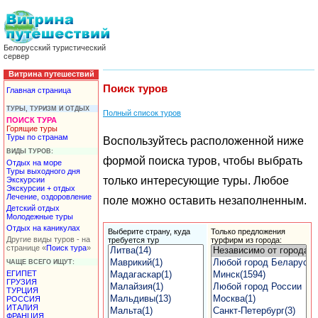
Белорусский туристический
сервер
Витрина путешествий
Поиск туров
Главная страница
ТУРЫ, ТУРИЗМ И ОТДЫХ
Полный список туров
ПОИСК ТУРА
Горящие туры
Туры по странам
Воспользуйтесь расположенной ниже
ВИДЫ ТУРОВ:
формой поиска туров, чтобы выбрать
Отдых на море
Туры выходного дня
только интересующие туры. Любое
Экскурсии
Экскурсии + отдых
Лечение, оздоровление
поле можно оставить незаполненным.
Детский отдых
Молодежные туры
Отдых на каникулах
Выберите страну, куда
Только
предложения
Другие виды туров - на
требуется тур
турфирм
из города:
странице «
Поиск тура
»
ЧАЩЕ ВСЕГО ИЩУТ:
ЕГИПЕТ
ГРУЗИЯ
ТУРЦИЯ
РОССИЯ
ИТАЛИЯ
ФРАНЦИЯ