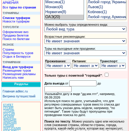
АРМЕНИЯ
Все
туры по странам
ТУРФИРМЫ
Списки турфирм
Новости турфирм
Можно выбрать
туры
определенного вида:
ТУРУСЛУГИ
Оформление виз
Продажа билетов
Возрастные рекомендации:
Поиск по билетам
РАЗНОЕ
Туры
на выходные или праздники:
Страны
Популярность туров
Отдых в Беларуси
Проживание
:
Питание
:
Транспорт
:
ТУРФИРМАМ
Вход для турфирм
Размещение туров
Размещение рекламы
Только туры с пометкой "горящий"
:
Написать нам
Дата выезда
от
до
Разделы
Главная aditec.ru
Указывайте дату в виде "дд.мм.гггг", например,
Витрина путешествий
08.09.2026
Используя поиск по дате, учитывайте, что для
регулярно совершаемых туров вместо списка дат
ЕГИПЕТ
может быть указан день недели, например, "по
ГРУЗИЯ
ТУРЦИЯ
пятницам". Такие туры будут пропущены при
РОССИЯ
проведении поиска по дате.
ИТАЛИЯ
ФРАНЦИЯ
Поиск по тексту
. Можно указать одно или несколько
АРМЕНИЯ
слов (название страны, области страны, города,
ГРЕЦИЯ
курорта, какой-либо услуги, которая вас интересует,
ПОРТУГАЛИЯ