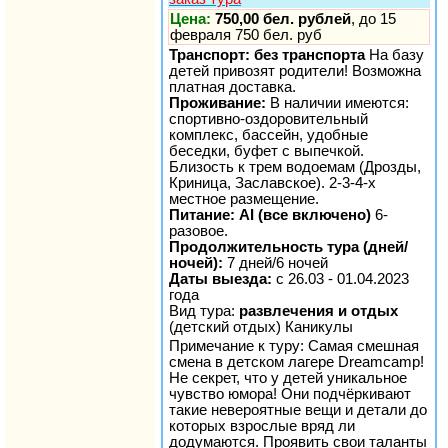
Цена:
750,00 бел. рублей
, до 15
февраля 750 бел. руб
Транспорт: без транспорта
На базу
детей привозят родители! Возможна
платная доставка.
Проживание:
В наличии имеются:
спортивно-оздоровительный
комплекс, бассейн, удобные
беседки, буфет с выпечкой.
Близость к трем водоемам (Дрозды,
Криница, Заславское). 2-3-4-х
местное размещение.
Питание: AI (все включено)
6-
разовое.
Продолжительность тура (дней/
ночей):
7 дней/6 ночей
Даты выезда:
с 26.03 - 01.04.2023
года
Вид тура:
развлечения и отдых
(детский отдых) Каникулы
Примечание к туру: Самая смешная
смена в детском лагере Dreamcamp!
Не секрет, что у детей уникальное
чувство юмора! Они подчёркивают
такие невероятные вещи и детали до
которых взрослые вряд ли
додумаются. Проявить свои таланты