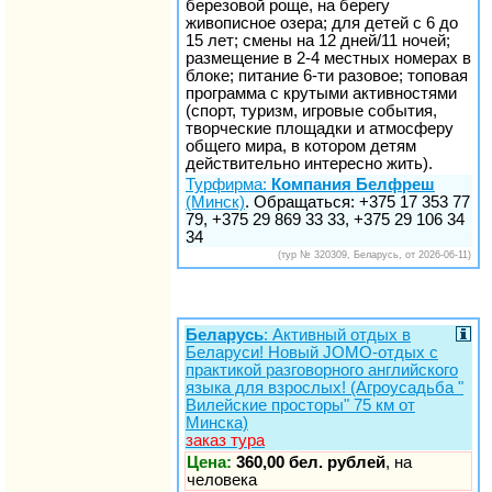
березовой роще, на берегу
живописное озера; для детей с 6 до
15 лет; смены на 12 дней/11 ночей;
размещение в 2-4 местных номерах в
блоке; питание 6-ти разовое; топовая
программа с крутыми активностями
(спорт, туризм, игровые события,
творческие площадки и атмосферу
общего мира, в котором детям
действительно интересно жить).
Турфирма:
Компания Белфреш
(Минск)
. Обращаться: +375 17 353 77
79, +375 29 869 33 33, +375 29 106 34
34
(тур № 320309, Беларусь, от 2026-06-11)
Беларусь
: Активный отдых в
Беларуси! Новый JOMO-отдых с
практикой разговорного английского
языка для взрослых! (Агроусадьба "
Вилейские просторы" 75 км от
Минска)
заказ тура
Цена:
360,00 бел. рублей
, на
человека