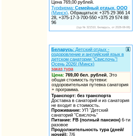
Цена 769,00 рублей.
Турфирма:
Семейный отдых, ООО
(Минск)
. Обращаться: +375 29 366 14
28, +375-17-3-700-550 +375 29 574 88
96
(тур № 321510, Беларусь, от 2026-08-06)
Беларусь
: Детский отдых -
оздоровление и английский язык в
детском санатории "Свислочь"!
Осень 2026! (Минск)
заказ тура
Цена:
769,00 бел. рублей
, Это
общая стоимость путевки:
оздоровительная путевка санатория
+ программа.
Транспорт: без транспорта
Доставка в санаторий и из санатория
не входит в стоимость.
Проживание:
УП "Детский
санаторий "Свислочь"
Питание: FB (полный пансион)
6-ти
разовое
Продолжительность тура (дней/
ночей):
7/6