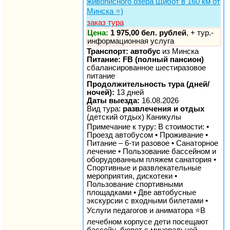
живописного озера Щибот в 160 км от
Минска ⭐️)
заказ тура
Цена:
1 975,00 бел. рублей
, + тур.-
информационная услуга
Транспорт: автобус
из Минска
Питание: FB (полный пансион)
сбалансированное шестиразовое
питание
Продолжительность тура (дней/
ночей):
13 дней
Даты выезда:
16.08.2026
Вид тура:
развлечения и отдых
(детский отдых) Каникулы
Примечание к туру: В стоимости: •
Проезд автобусом • Проживание •
Питание – 6-ти разовое • Санаторное
лечение • Пользование бассейном и
оборудованным пляжем санатория •
Спортивные и развлекательные
мероприятия, дискотеки •
Пользование спортивными
площадками • Две автобусные
экскурсии с входными билетами •
Услуги педагогов и аниматора ⭐️В
лечебном корпусе дети посещают
бассейн, бювет с минеральной