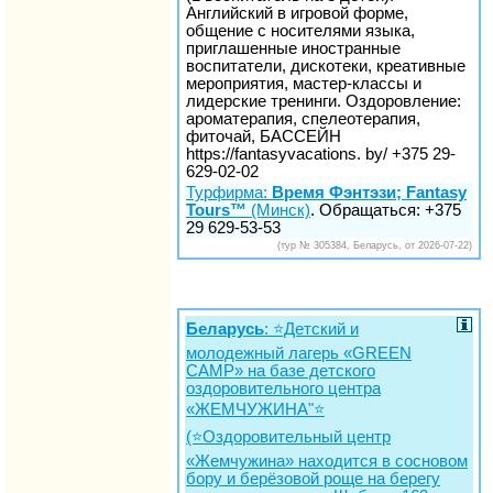
Английский в игровой форме,
общение с носителями языка,
приглашенные иностранные
воспитатели, дискотеки, креативные
мероприятия, мастер-классы и
лидерские тренинги. Оздоровление:
ароматерапия, спелеотерапия,
фиточай, БАССЕЙН
https://fantasyvacations. by/ +375 29-
629-02-02
Турфирма:
Время Фэнтэзи; Fantasy
Tours™
(Минск)
. Обращаться: +375
29 629-53-53
(тур № 305384, Беларусь, от 2026-07-22)
Беларусь
: ⭐️Детский и
молодежный лагерь «GREEN
CAMP» на базе детского
оздоровительного центра
«ЖЕМЧУЖИНА"⭐️
(⭐️Оздоровительный центр
«Жемчужина» находится в сосновом
бору и берёзовой роще на берегу