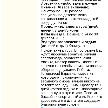
3 ребенка с удобствами в номере
Питание: AI (все включено)
Санаторное 5-ти разовое
специальное детское меню,
составленное из пожеланий детей
предыдущих смен
Продолжительность тура (дней/
ночей):
7 дней/6 ночей
Даты выезда:
1 смена: с 24 по 30
декабря 2022;
Вид тура:
развлечения и отдых
(детский отдых) Каникулы
Примечание к туру: В программе Вас
ждут: любимые вожатые, зимняя
спартакиада, рождественский
мюзикл, мастер-классы, квесты и
конечно же незабываемые мгновения
общения с друзьями. Ребята,
Готовьтесь! Взрывная смесь из
новогодних приключений, игр,
взрывного юмора, танцев никого не
оставит равнодушным. Проведёте 7
дней крутого отдыха и 1 новогоднюю
вечеринку в ретро стиле. Посетите
бассейн и спортивный зал. Укрепите
здоровье, а мы для этого создадим
благоприятные условия.