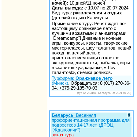
ночей):
10 дней/11 ночей
Даты выезда:
с 10.07 по 20.07.2024
Вид тура:
развлечения и отдых
(детский отдых) Каникулы
Примечание к туру: Ребят ждет по-
настоящему оранжевое лето с
лучшими вожатыми и аниматорами
"Dreamcamp"! Дневные и ночные
игры, конкурсы, квесты, творческие
мастер-классы, шоу талантов, пеший
поход на целый день с
приготовлением пищи на костре,
экскурсии, дискотеки, рыбалка, игры
в «капитошку», караоке, «Шоу
талантов!», съемка роликов.
Турфирма:
Оранжевое лето
(Минск)
. Обращаться: 8 (017) 270-36-
04, +375-29-185-70-03
(тур № 283154, Беларусь, от 2021-04-22)
Беларусь
: Весенняя
профориентационная программа для
подростков 14-17 лет. (ДРОЦ
"Ждановичи")
заказ тура