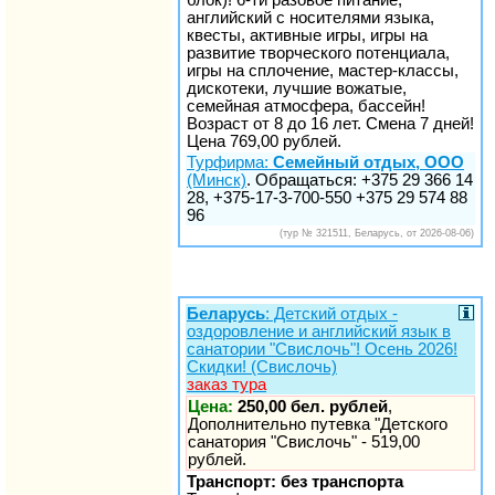
английский с носителями языка,
квесты, активные игры, игры на
развитие творческого потенциала,
игры на сплочение, мастер-классы,
дискотеки, лучшие вожатые,
семейная атмосфера, бассейн!
Возраст от 8 до 16 лет. Смена 7 дней!
Цена 769,00 рублей.
Турфирма:
Семейный отдых, ООО
(Минск)
. Обращаться: +375 29 366 14
28, +375-17-3-700-550 +375 29 574 88
96
(тур № 321511, Беларусь, от 2026-08-06)
Беларусь
: Детский отдых -
оздоровление и английский язык в
санатории "Свислочь"! Осень 2026!
Скидки! (Свислочь)
заказ тура
Цена:
250,00 бел. рублей
,
Дополнительно путевка "Детского
санатория "Свислочь" - 519,00
рублей.
Транспорт: без транспорта