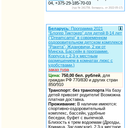
04, +375-29-185-70-03
(тур № 241759, Беларусь, от 2022-05-17)
Беларусь
: Программа 2021
"Блогер Тиктокер" для детей 8-14 лет
("Dreamcamp" в cовременном
оздоровительном детском комплексе
"Ракета", Ждановичи, 2 км от
Минска. Бассейн в программе.
Корпуса с 2,3-х местным
размещением в комнатах люкс с
удобствами.)
заказ тура
Цена:
750,00 бел. рублей
, для
граждан РФ 770/830 и других стран
850/910
Транспорт: без транспорта
На базу
детей привозят родители! Возможна
платная доставка.
Проживание:
В наличии имеются:
спортивно-оздоровительный
комплекс, бассейн, удобные
беседки, буфет с выпечкой.
Близость к трем водоемам (Дрозды,
Криница, Заславское). 2,3-х местное