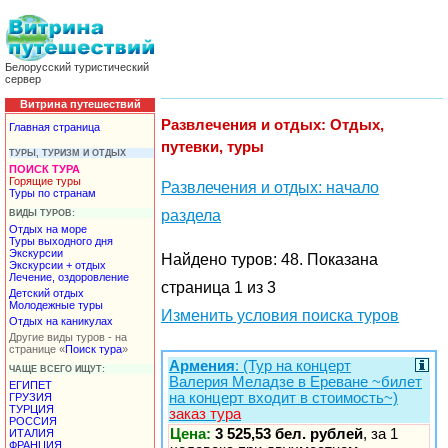
Белорусский туристический
сервер
Витрина путешествий
Развлечения и отдых: Отдых,
Главная страница
путевки, туры
ТУРЫ, ТУРИЗМ И ОТДЫХ
ПОИСК ТУРА
Горящие туры
Развлечения и отдых: начало
Туры по странам
раздела
ВИДЫ ТУРОВ:
Отдых на море
Туры выходного дня
Экскурсии
Найдено туров: 48. Показана
Экскурсии + отдых
Лечение, оздоровление
страница 1 из 3
Детский отдых
Молодежные туры
Изменить условия поиска туров
Отдых на каникулах
Другие виды туров - на
странице «
Поиск тура
»
Армения
: (Тур на концерт
ЧАЩЕ ВСЕГО ИЩУТ:
Валерия Меладзе в Ереване ~билет
ЕГИПЕТ
на концерт входит в стоимость~)
ГРУЗИЯ
ТУРЦИЯ
заказ тура
РОССИЯ
Цена:
3 525,53 бел. рублей
, за 1
ИТАЛИЯ
ФРАНЦИЯ