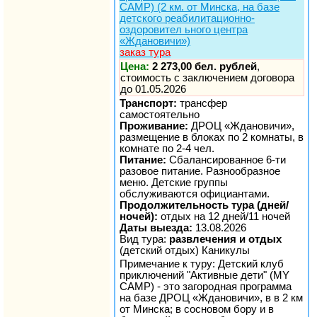
CAMP) (2 км. от Минска, на базе
детского реабилитационно-
оздоровител ьного центра
«Ждановичи»)
заказ тура
Цена:
2 273,00 бел. рублей
,
стоимость с заключением договора
до 01.05.2026
Транспорт:
трансфер
самостоятельно
Проживание:
ДРОЦ «Ждановичи»,
размещение в блоках по 2 комнаты, в
комнате по 2-4 чел.
Питание:
Сбалансированное 6-ти
разовое питание. Разнообразное
меню. Детские группы
обслуживаются официантами.
Продолжительность тура (дней/
ночей):
отдых на 12 дней/11 ночей
Даты выезда:
13.08.2026
Вид тура:
развлечения и отдых
(детский отдых) Каникулы
Примечание к туру: Детский клуб
приключений "Активные дети" (MY
CAMP) - это загородная программа
на базе ДРОЦ «Ждановичи», в в 2 км
от Минска; в сосновом бору и в