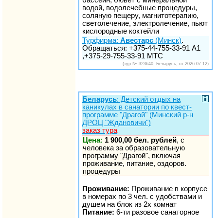
водой, водолечебные процедуры,
соляную пещеру, магнитотерапию,
светолечение, электролечение, пьют
кислородные коктейли
Турфирма:
Авестарс
(Минск)
.
Обращаться: +375-44-755-33-91 А1
,+375-29-755-33-91 МТС
(тур № 323640, Беларусь, от 2026-07-12)
Беларусь
: Детский отдых на
каникулах в санатории по квест-
программе "Драгой" (Минский р-н
ДРОЦ "Ждановичи")
заказ тура
Цена:
1 900,00 бел. рублей
, с
человека за образовательную
программу "Драгой", включая
проживание, питание, оздоров.
процедуры
Проживание:
Проживание в корпусе
в номерах по 3 чел. с удобствами и
душем на блок из 2х комнат
Питание:
6-ти разовое санаторное