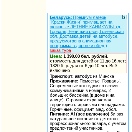
Беларусь
: Премиум лагерь
"Краски Жизни" приглашает на
активные ЛЕТНИЕ КАНИКУЛЫ. (д.
Горваль, Речицкий р-он, Гомельская
обл. Доставка детей на автобусе,
предусмотрена анимационная
программа в дороге и обед.)
заказ тура
Цена:
1 390,00 бел. рублей
,
стоимость для детей от 11 до 16 лет;
1320 б. р. для от 6 до 10 лет. Всё
включено
Транспорт: автобус
из Минска
Проживание:
Поместье "Горваль".
Современные коттеджи со всеми
коммуникациями в номерах, 2
больших бассейна (в доме и на
улице). Огромная охраняемая
территория с игровыми площадками.
Горничные, официант, мед. обсл.
Питание: AI (все включено)
5и раз
натуральное питание от детского
профессионального повара, с учетом
предпочтений участников.