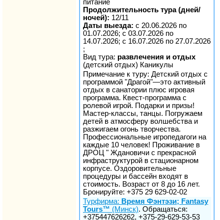
питание
Продолжительность тура (дней/
ночей):
12/11
Даты выезда:
с 20.06.2026 по
01.07.2026; с 03.07.2026 по
14.07.2026; с 16.07.2026 по 27.07.2026
;
Вид тура:
развлечения и отдых
(детский отдых) Каникулы
Примечание к туру: Детский отдых с
программой "Драгой"—это активный
отдых в санатории плюс игровая
программа. Квест-программа с
ролевой игрой. Подарки и призы!
Мастер-классы, танцы. Погружаем
детей в атмосферу волшебства и
разжигаем огонь творчества.
Профессиональные игропедагоги на
каждые 10 человек! Проживание в
ДРОЦ " Ждановичи с прекрасной
инфраструктурой в стационарном
корпусе. Оздоровительные
процедуры и бассейн входят в
стоимость. Возраст от 8 до 16 лет.
Бронируйте: +375 29 629-02-02
Турфирма:
Время Фэнтэзи; Fantasy
Tours™
(Минск)
. Обращаться:
+375447626262, +375-29-629-53-53