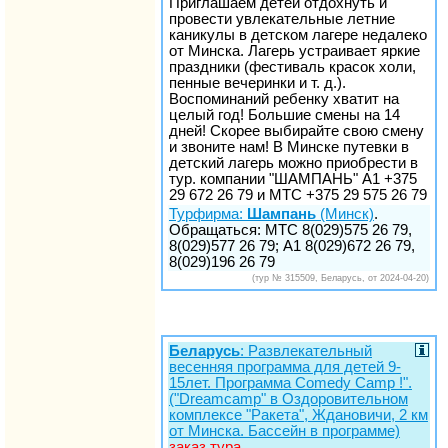
Приглашаем детей отдохнуть и
провести увлекательные летние
каникулы в детском лагере недалеко
от Минска. Лагерь устраивает яркие
праздники (фестиваль красок холи,
пенные вечеринки и т. д.).
Воспоминаний ребенку хватит на
целый год! Большие смены на 14
дней! Скорее выбирайте свою смену
и звоните нам! В Минске путевки в
детский лагерь можно приобрести в
тур. компании "ШАМПАНЬ" А1 +375
29 672 26 79 и МТС +375 29 575 26 79
Турфирма:
Шампань
(Минск)
.
Обращаться: МТС 8(029)575 26 79,
8(029)577 26 79; А1 8(029)672 26 79,
8(029)196 26 79
(тур № 315509, Беларусь, от 2024-04-20)
Беларусь
: Развлекательный
весенняя программа для детей 9-
15лет. Программа Comedy Camp !".
("Dreamcamp" в Оздоровительном
комплексе "Ракета", Ждановичи, 2 км
от Минска. Бассейн в программе)
заказ тура