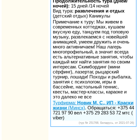
Продолжительность тура (дней/
ночей):
15 дней /14 ночей
Вид тура:
развлечения и отдых
(детский отдых) Каникулы
Примечание к туру: Мы живем в
современных коттеджах, кушаем
вкусную еду, танцуем под топовую
музыку, развлекаемся с новейшей
анимацией, умеем дружить и очень
много активничаем! Наш лагерь
многопрофильный, а значит всегда
есть альтернативные занятия, чтобы
каждый мог найти занятия по своим
интересам. Скимбординг (мини
сёрфинг), лазертаг, рыцарский
турнир, лошади! Походы и рыбалка,
занятия с психологом, игры в
бассейне, настольный теннис,
квесты, мастер-классы, караоке и
это далеко не все
Турфирма:
Новик М. С., ИП - Краски
жизни
(Минск)
. Обращаться: +375 44
721 97 90 вел +375 29 283 53 72 мтс (
viber)
(тур № 251768, Беларусь, от 2021-07-26)