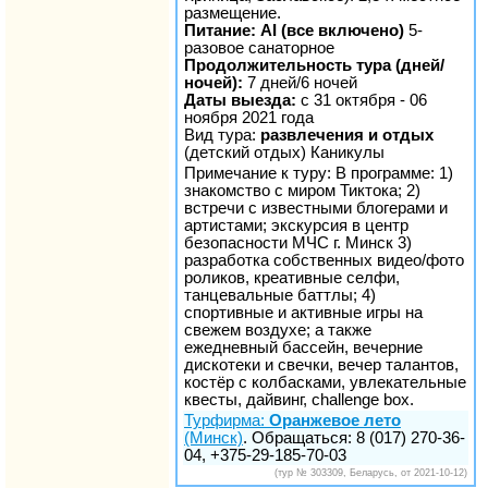
размещение.
Питание: AI (все включено)
5-
разовое санаторное
Продолжительность тура (дней/
ночей):
7 дней/6 ночей
Даты выезда:
с 31 октября - 06
ноября 2021 года
Вид тура:
развлечения и отдых
(детский отдых) Каникулы
Примечание к туру: В программе: 1)
знакомство с миром Тиктока; 2)
встречи с известными блогерами и
артистами; экскурсия в центр
безопасности МЧС г. Минск 3)
разработка собственных видео/фото
роликов, креативные селфи,
танцевальные баттлы; 4)
спортивные и активные игры на
свежем воздухе; а также
ежедневный бассейн, вечерние
дискотеки и свечки, вечер талантов,
костёр с колбасками, увлекательные
квесты, дайвинг, challenge box.
Турфирма:
Оранжевое лето
(Минск)
. Обращаться: 8 (017) 270-36-
04, +375-29-185-70-03
(тур № 303309, Беларусь, от 2021-10-12)