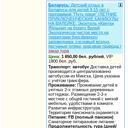
Беларусь
: Детский отдых в
Беларуси для детей 9-15 лет c
программой "Путь героя" (ЛЕТНИЕ
ПРИКЛЮЧЕНЧЕСКИЕ КАНИКУЛЫ
НА ВИЛЕЙКЕ. Экоотель «Кветки
Яблыни» на берегу Вилей
Экологически чистое место на
территории биосферного
заповедника, сосновый воздух,
песчаные пляжи, красивая природа.)
заказ тура
Цена:
1 650,00 бел. рублей
, VIP
1800 бел. руб.
Транспорт: автобус
Доставка детей
производится централизованно
автобусом из Минска. Цена указана
с учётом трансфера.
Проживание:
Проживание детей в
уютных 2-х этажных деревянных
коттеджах. Размещение 2-3-х
местное с общей гостиной с мягкой
мебелью, удобствами в комнате.
Развитая инфраструктура.
Территория пансионата охраняется
Питание: FB (полный пансион)
Санаторное пятиразовое питание
Продолжительность тура (дней/