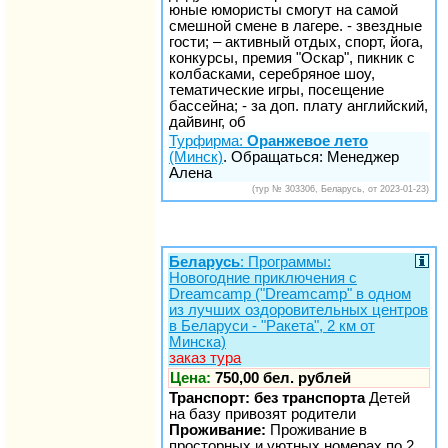
юные юмористы смогут на самой
смешной смене в лагере. - звездные
гости; – активный отдых, спорт, йога,
конкурсы, премия "Оскар", пикник с
колбасками, серебряное шоу,
тематические игры, посещение
бассейна; - за доп. плату английский,
дайвинг, об
Турфирма:
Оранжевое лето
(Минск)
. Обращаться: Менеджер
Алена
(тур № 303306, Беларусь, от 2023-01-23)
Беларусь
: Программы:
Новогодние приключения с
Dreamcamp ("Dreamcamp" в одном
из лучших оздоровительных центров
в Беларуси - "Ракета", 2 км от
Минска)
заказ тура
Цена:
750,00 бел. рублей
Транспорт: без транспорта
Детей
на базу привозят родители
Проживание:
Проживание в
просторных и уютных номерах по 2,