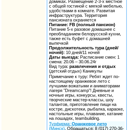
домиках. Размещение 2-3-х местное
с общей гостиной с мягкой мебелью,
удобствами в комнате. Развитая
инфраструктура. Территория
пансионата охраняется
Питание: FB (полный пансион)
Питание 5-х разовое домашнее с
преобладанием белорусской кухни,
также есть буфет с домашней
выпечкой
Продолжительность тура (дней/
ночей):
10 дней/11 ночей
Даты выезда:
Расписание смен: 1
смена: 20.06 – 30.06.24г
Вид тура:
развлечения и отдых
(детский отдых) Каникулы
Примечание к туру: Ребят ждет по-
настоящему оранжевое лето с
лучшими вожатыми и аниматорами
лагеря "Dreamcamp"! Дневные и
ночные игры, конкурсы, квесты,
творческие мастер-классы, шоу
талантов, приготовление пищи на
костре, дискотеки, рыбалка, караоке,
настольные игры, плавание, катание
на лошадях, teambuilding.
Турфирма:
Оранжевое лето
(Минск)
. Обращаться: 8 (017) 270-36-