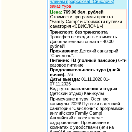
членам профсоюза! (Свислочь)
заказ тура
Цена:
769,00 бел. рублей
,
Стоимости программы проекта
“Family Camp” и стоимости путевки
санатория «СВИСЛОЧЬ»!
Транспорт: без транспорта
Трансфер не входит в стоимость.
Дополнительная оплата - 40.00
рублей!
Проживание:
Детский санаторий
"Свислочь".
Питание: FB (полный пансион)
6-ти
разовое питание.
Продолжительность тура (дней/
ночей):
7/6
Даты выезда:
01.11.2026 01-
07.11.2026
Вид тура:
развлечения и отдых
(детский отдых) Каникулы
Примечание к туру: Осенние
каникулы 2026! Путевки в детский
санаторий "Свислочь" с программой
английского Family Camp!
Английский с носителем +
оздоровление! Проживание в
комнатах с удобствами (или на
блок)! 6-ти разовое питание,