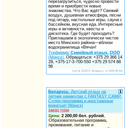
перезагрузиться, чудесно провести
время и приобрести новые
знакомства. Что Вас ждёт? Свежий
воздух, душевная атмосфера, песни
под гитару, настольные игры, сауна с
бассейном, вкусная еда. Интересные
игры и активности, квесты и
дискотека. Где будет проходить?
Приглашаем в экологически чистое
место Минского района—вблизи
водохранилища «Вяча»!
Турфирма:
Семейный отдых, ООО
(Минск)
. Обращаться: +375 29 366 14
28, +375-17-3-700-550 +375 29 574 88
96
(тур № 322873, Беларусь, от 2026-08-04)
Беларусь
: Детский отдых на
летних каникулах с FANTASY CAMP.
Супер-программа и иностранные
вожатые! (Минск)
заказ тура
Цена:
2 200,00 бел. рублей
,
Образовательная программа,
проживание, питание и