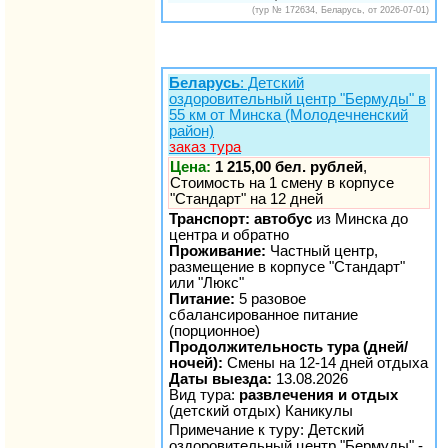
(тур № 172634, Беларусь, от 2026-07-01)
Беларусь
: Детский
оздоровительный центр "Бермуды" в
55 км от Минска (Молодечненский
район)
заказ тура
Цена:
1 215,00 бел. рублей
,
Стоимость на 1 смену в корпусе
"Стандарт" на 12 дней
Транспорт: автобус
из Минска до
центра и обратно
Проживание:
Частный центр,
размещение в корпусе "Стандарт"
или "Люкс"
Питание:
5 разовое
сбалансированное питание
(порционное)
Продолжительность тура (дней/
ночей):
Смены на 12-14 дней отдыха
Даты выезда:
13.08.2026
Вид тура:
развлечения и отдых
(детский отдых) Каникулы
Примечание к туру: Детский
оздоровительный центр "Бермуды" -