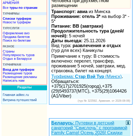
человека при двухместном
АРМЕНИЯ
размещении
Все
туры по странам
Транспорт: авиа
из Минска
ТУРФИРМЫ
Проживание: отель 3*
на выбор 3* -
Списки турфирм
5*
Новости турфирм
Питание: BB (завтраки)
ТУРУСЛУГИ
Продолжительность тура (дней/
Оформление виз
ночей):
5 ночей
Продажа билетов
Даты выезда:
25.11.2026
Поиск по билетам
Вид тура:
развлечения и отдых
РАЗНОЕ
(тур для всех) Каникулы
Страны
Популярность туров
Примечание к туру: В стоимость
Отдых в Беларуси
включено: перелет, трансфер,
ТУРФИРМАМ
проживание 5 ночей, завтраки, мед.
Вход для турфирм
страховка, билет на концерт.
Размещение туров
Турфирма:
Стар Вэй Тур
(Минск)
.
Размещение рекламы
Написать нам
Обращаться:
+375(17)2701925(город),+375
Разделы
(29)5493737(МТС), +375(29)1064426
Главная aditec.ru
(A1/Viber)
Витрина путешествий
(тур № 323592, Армения, от 2026-08-06)
Беларусь
: Путевки в детский
санаторий "Свислочь" с программой
Family Camp! Осень 2026! Скидки