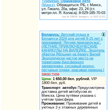
Турфирма:
Оранжевое лето
(Минск)
. Обращаться: РБ, г. Минск,
ул. Гикало, 20а, офис 23, 24 (ст.
метро пл. Я. Коласа). 8-029-185-70-03
(тур № 236026, Беларусь, от 2022-12-07)
Беларусь
: Детский отдых в
Беларуси 2024 для детей 9-15 лет c
программой "Летняя перезагрузка".
(ЛЕТНИЕ ПРИКЛЮЧЕНЧЕСКИЕ
КАНИКУЛЫ НА ВИЛЕЙКЕ. Экоотель
«Кветки Яблыни» на берегу Вилей
Экологически чистое место на
территории биосферного
заповедника, сосновый воздух,
песчаные пляжи, красивая природа.)
заказ тура
Цена:
1 650,00 бел. рублей
, VIP
1800 бел. руб.
Транспорт: автобус
Предусмотрена
доставка детей автобусом из
Минска. Цена путёвки указана с
учётом трансфера.
Проживание:
Проживание детей в
уютных 2-х этажных деревянных