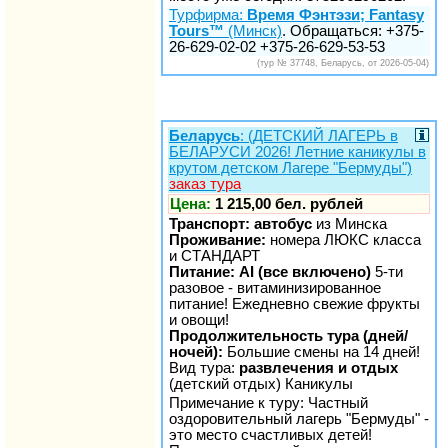
Турфирма:
Время Фэнтэзи; Fantasy
Tours™
(Минск)
. Обращаться: +375-
26-629-02-02 +375-26-629-53-53
(тур № 37748, Беларусь, от 2026-05-04)
Беларусь
: (ДЕТСКИЙ ЛАГЕРЬ в
БЕЛАРУСИ 2026! Летние каникулы в
крутом детском Лагере "Бермуды")
заказ тура
Цена:
1 215,00 бел. рублей
Транспорт: автобус
из Минска
Проживание:
номера ЛЮКС класса
и СТАНДАРТ
Питание: AI (все включено)
5-ти
разовое - витаминизированное
питание! Ежедневно свежие фрукты
и овощи!
Продолжительность тура (дней/
ночей):
Большие смены на 14 дней!
Вид тура:
развлечения и отдых
(детский отдых) Каникулы
Примечание к туру: Частный
оздоровительный лагерь "Бермуды" -
это место счастливых детей!