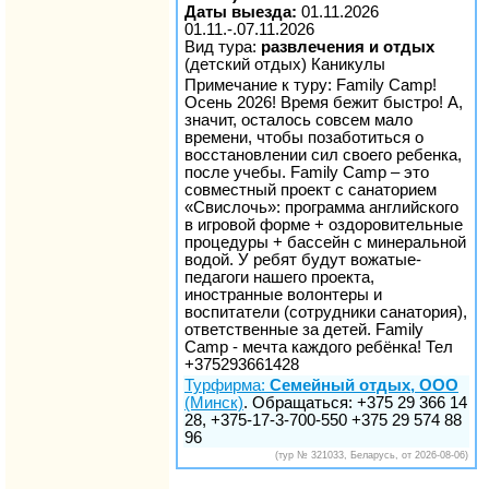
Даты выезда:
01.11.2026
01.11.-.07.11.2026
Вид тура:
развлечения и отдых
(детский отдых) Каникулы
Примечание к туру: Family Camp!
Осень 2026! Время бежит быстро! А,
значит, осталось совсем мало
времени, чтобы позаботиться о
восстановлении сил своего ребенка,
после учебы. Family Camp – это
совместный проект с санаторием
«Свислочь»: программа английского
в игровой форме + оздоровительные
процедуры + бассейн с минеральной
водой. У ребят будут вожатые-
педагоги нашего проекта,
иностранные волонтеры и
воспитатели (сотрудники санатория),
ответственные за детей. Family
Camp - мечта каждого ребёнка! Тел
+375293661428
Турфирма:
Семейный отдых, ООО
(Минск)
. Обращаться: +375 29 366 14
28, +375-17-3-700-550 +375 29 574 88
96
(тур № 321033, Беларусь, от 2026-08-06)