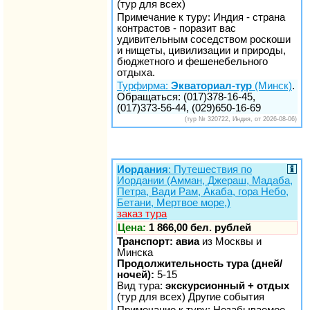
(тур для всех)
Примечание к туру: Индия - страна
контрастов - поразит вас
удивительным соседством роскоши
и нищеты, цивилизации и природы,
бюджетного и фешенебельного
отдыха.
Турфирма:
Экваториал-тур
(Минск)
.
Обращаться: (017)378-16-45,
(017)373-56-44, (029)650-16-69
(тур № 320722, Индия, от 2026-08-06)
Иордания
: Путешествия по
Иордании (Амман, Джераш, Мадаба,
Петра, Вади Рам, Акаба, гора Небо,
Бетани, Мертвое море,)
заказ тура
Цена:
1 866,00 бел. рублей
Транспорт: авиа
из Москвы и
Минска
Продолжительность тура (дней/
ночей):
5-15
Вид тура:
экскурсионный + отдых
(тур для всех) Другие события
Примечание к туру: Незабываемое