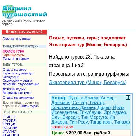
Белорусский туристический
сервер
Витрина путешествий
Отдых, путевки, туры; предлагает
Главная страница
Экваториал-тур (Минск, Беларусь)
ТУРЫ, ТУРИЗМ И ОТДЫХ
ПОИСК ТУРА
Горящие туры
Найдено туров: 28. Показана
Туры по странам
страница 1 из 2
ВИДЫ ТУРОВ:
Отдых на море
Туры выходного дня
Персональная страница турфирмы
Экскурсии
Экскурсии + отдых
Экваториал-тур (Минск, Беларусь)
Лечение, оздоровление
Детский отдых
Молодежные туры
Алжир
: Туры в Алжир (Алжир,
Отдых на каникулах
Джемиля, Сетиф, Тимгад,
Другие виды туров - на
странице «
Поиск тура
»
Константина, Джанет, Дидер, Ирир,
Иссендилен, Тикубауин, Эрг Адмер,
ЧАЩЕ ВСЕГО ИЩУТ:
Эль- Биредж, Тин Мерзуга, Ин
ЕГИПЕТ
ГРУЗИЯ
Джарен, Тин Ресу, Тигаргарет, Типаза)
ТУРЦИЯ
заказ тура
РОССИЯ
ИТАЛИЯ
Цена:
5 897,00 бел. рублей
ФРАНЦИЯ