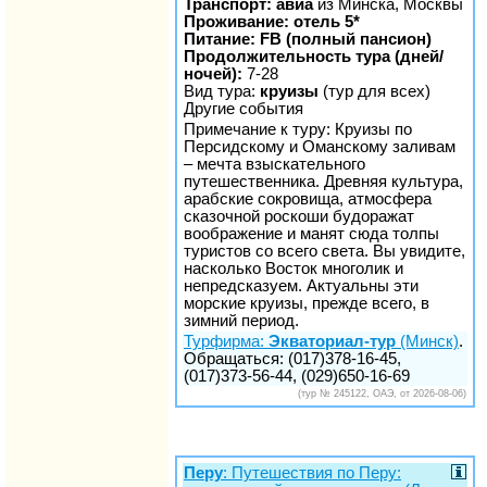
Транспорт: авиа
из Минска, Москвы
Проживание: отель 5*
Питание: FB (полный пансион)
Продолжительность тура (дней/
ночей):
7-28
Вид тура:
круизы
(тур для всех)
Другие события
Примечание к туру: Круизы по
Персидскому и Оманскому заливам
– мечта взыскательного
путешественника. Древняя культура,
арабские сокровища, атмосфера
сказочной роскоши будоражат
воображение и манят сюда толпы
туристов со всего света. Вы увидите,
насколько Восток многолик и
непредсказуем. Актуальны эти
морские круизы, прежде всего, в
зимний период.
Турфирма:
Экваториал-тур
(Минск)
.
Обращаться: (017)378-16-45,
(017)373-56-44, (029)650-16-69
(тур № 245122, ОАЭ, от 2026-08-06)
Перу
: Путешествия по Перу: