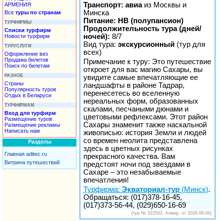
Транспорт: авиа
из Москвы и
АРМЕНИЯ
Минска
Все
туры по странам
Питание: HB (полупансион)
ТУРФИРМЫ
Продолжительность тура (дней/
Списки турфирм
ночей):
8/7
Новости турфирм
Вид тура:
экскурсионный
(тур для
ТУРУСЛУГИ
всех)
Оформление виз
Продажа билетов
Примечание к туру: Это путешествие
Поиск по билетам
откроет для вас магию Сахары, вы
РАЗНОЕ
увидите самые впечатляющие ее
Страны
ландшафты в районе Тадрар,
Популярность туров
перенесетесь во вселенную
Отдых в Беларуси
нереальных форм, образованных
ТУРФИРМАМ
скалами, песчаными дюнами и
Вход для турфирм
цветовыми рефлексами. Этот район
Размещение туров
Сахары знаменит также наскальной
Размещение рекламы
Написать нам
живописью: история Земли и людей
со времен неолита представлена
Разделы
здесь в цветных рисунках
Главная aditec.ru
прекрасного качества. Вам
Витрина путешествий
предстоят ночи под звездами в
Сахаре – это незабываемые
впечатления!
Турфирма:
Экваториал-тур
(Минск)
.
Обращаться: (017)378-16-45,
(017)373-56-44, (029)650-16-69
(тур № 322503, Алжир, от 2026-08-06)