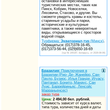
остановки в интереснейших
туристических местах, таких как
Пинск, Кобрин, Новоселки,
Ляховичи, Стахово, и другие. Вы
сможете увидеть храмы и костелы,
старинные усадьбы и парки,
исторические и культурные
памятники, а также невероятные
виды, открывающиеся с просторов
водной глади.
Турфирма:
Экваториал-тур
(Минск)
.
Обращаться: (017)378-16-45,
(017)373-56-44, (029)650-16-69
(тур № 245187, Беларусь, от 2026-08-06)
Бразилия
: Приключения в
Бразилии (Рио- Де- Жанейро, Сан-
Пауло, Бузиос, Илья Гранде, Игуасу,
Пантанал, Бонито, Манаус, Сан
Луис, Баррейриньяс, Ленсойс
Марраньенсес)
заказ тура
Цена:
2 494,00 бел. рублей
,
Стоимость зависит от курса валют,
типа тура, количества дней и даты