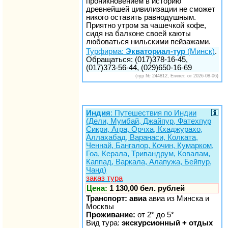
проникновением в историю
древнейшей цивилизации не сможет
никого оставить равнодушным.
Приятно утром за чашечкой кофе,
сидя на балконе своей каюты
любоваться нильскими пейзажами.
Турфирма:
Экваториал-тур
(Минск)
.
Обращаться: (017)378-16-45,
(017)373-56-44, (029)650-16-69
(тур № 244812, Египет, от 2026-08-06)
Индия
: Путешествия по Индии
(Дели, Мумбай, Джайпур, Фатехпур
Сикри, Агра, Орчха, Кхаджурахо,
Аллахабад, Варанаси, Колката,
Ченнай, Бангалор, Кочин, Кумарком,
Гоа, Керала, Тривандрум, Ковалам,
Каппад, Варкала, Алапужа, Бейпур,
Чанд)
заказ тура
Цена:
1 130,00 бел. рублей
Транспорт: авиа
авиа из Минска и
Москвы
Проживание:
от 2* до 5*
Вид тура:
экскурсионный + отдых