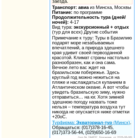
заезда.
Транспорт: авиа
из Минска, Москвы
Питание:
по программе
Продолжительность тура (дней/
ночей):
4-17
Вид тура:
экскурсионный + отдых
(тур для всех) Другие события
Примечание к туру: Туры в Бразилию
подарят море незабываемых
впечатлений, а природа здешнего
края удивит своей первозданной
красотой. Климат страны настолько
разнообразен, как и она сама.
Вечное лето вас ждет на
бразильском побережье. Здесь
круглый год можно нежиться на
пляже и наслаждаться купанием в
Атлантическом океане. А вот чтобы
увидеть бразильскую зиму, нужно
отправиться… на юг. Хотя зимней
здешнюю погоду назвать тоже
нельзя – температура воздуха тут
никогда не опускается ниже отметки
+20оС.
Турфирма:
Экваториал-тур
(Минск)
.
Обращаться: (017)378-16-45,
(017)373-56-44, (029)650-16-69
(тур № 244832, Бразилия, от 2026-08-06)