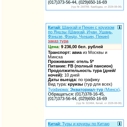
(017)373-56-44, (029)650-16-69
(тур № 244769, Камбоджа, от 2026-08-06)
Китай
: Шанхай и Пекин с круизом
по Янцзы (Шанхай, Ичан, Ушань,
Фэнцзе, Фэнду, Чунцин, Пекин)
заказ тура
Цена:
9 236,00 бел. рублей
Транспорт: авиа
из Москвы и
Минска
Проживание: отель 5*
Питание: FB (полный пансион)
Продолжительность тура (дней/
ночей):
10 дней
Даты выезда:
по графику
Вид тура:
круизы
(тур для всех)
Турфирма:
Экваториал-тур
(Минск)
.
Обращаться: (017)378-16-45,
(017)373-56-44, (029)650-16-69
(тур № 322464, Китай, от 2026-08-06)
Китай
: Туры и круизы по Китаю