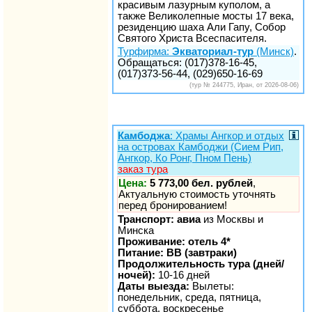
красивым лазурным куполом, а
также Великолепные мосты 17 века,
резиденцию шаха Али Гапу, Собор
Святого Христа Всеспасителя.
Турфирма:
Экваториал-тур
(Минск)
.
Обращаться: (017)378-16-45,
(017)373-56-44, (029)650-16-69
(тур № 244775, Иран, от 2026-08-06)
Камбоджа
: Храмы Ангкор и отдых
на островах Камбоджи (Сием Рип,
Ангкор, Ко Ронг, Пном Пень)
заказ тура
Цена:
5 773,00 бел. рублей
,
Актуальную стоимость уточнять
перед бронированием!
Транспорт: авиа
из Москвы и
Минска
Проживание: отель 4*
Питание: BB (завтраки)
Продолжительность тура (дней/
ночей):
10-16 дней
Даты выезда:
Вылеты:
понедельник, среда, пятница,
суббота, воскресенье