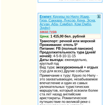
Египет
: Круизы по Нилу (Каир,
Гиза, Саккара, Луксор, Кена, Эсна,
Асуан, Аба- Симбел, Ком Омбо,
Эдфу)
заказ тура
Цена:
1 415,00 бел. рублей
Транспорт: речной или морской
Проживание: отель 5*
Питание: FB (полный пансион)
Продолжительность тура (дней/
ночей):
4-5-8-10-11-15
Даты выезда:
еженедельно,
круглый год
Вид тура:
экскурсионный + отдых
(тур для всех) Другие события
Примечание к туру: Круиз по Нилу -
это захватывающее, незабываемое
впечатление и один из самых
увлекательных туристических
маршрутов, который освоили более
ста лет назад английские
аристократы. Романтическое
путешествие по великой реке с