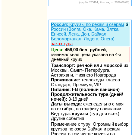
(тур № 245114, Россия, от 2026-08-06)
Россия
: Круизы по рекам и озёрам
России (Волга, Ока, Кама, Вятка,
Енисей, Лена, Дон, Байкал,
Беломорканал, Ладога, Онега)
заказ тура
Цена:
456,00 бел. рублей
,
минимальная цена указана на 4-х
дневный круиз
Транспорт: речной или морской
из
Москвы, Санкт- Петербурга,
Астрахани, Нижнего Новгорода
Проживание:
теплоходы класса
Стандарт, Премиум, VIP
Питание: FB (полный пансион)
Продолжительность тура (дней/
ночей):
3-19 дней
Даты выезда:
еженедельно с мая
по октябрь, по графику навигации
Вид тура:
круизы
(тур для всех)
Другие события
Примечание к туру: Огромный выбор
круизов по озеру Байкал и рекам
России, в том числе круизы на