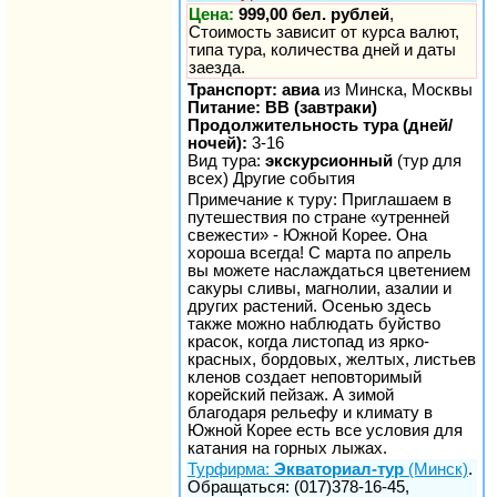
Цена:
999,00 бел. рублей
,
Стоимость зависит от курса валют,
типа тура, количества дней и даты
заезда.
Транспорт: авиа
из Минска, Москвы
Питание: BB (завтраки)
Продолжительность тура (дней/
ночей):
3-16
Вид тура:
экскурсионный
(тур для
всех) Другие события
Примечание к туру: Приглашаем в
путешествия по стране «утренней
свежести» - Южной Корее. Она
хороша всегда! С марта по апрель
вы можете наслаждаться цветением
сакуры сливы, магнолии, азалии и
других растений. Осенью здесь
также можно наблюдать буйство
красок, когда листопад из ярко-
красных, бордовых, желтых, листьев
кленов создает неповторимый
корейский пейзаж. А зимой
благодаря рельефу и климату в
Южной Корее есть все условия для
катания на горных лыжах.
Турфирма:
Экваториал-тур
(Минск)
.
Обращаться: (017)378-16-45,