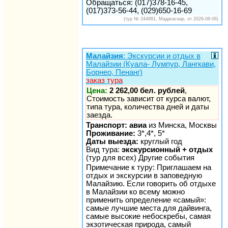
Обращаться: (017)378-16-45,
(017)373-56-44, (029)650-16-69
(тур № 244981, Мадагаскар, от 2026-08-06)
Малайзия
: Экскурсии и отдых в
Малайзии (Куала- Лумпур, Лангкави,
Борнео, Пенанг)
заказ тура
Цена:
2 262,00 бел. рублей
,
Стоимость зависит от курса валют,
типа тура, количества дней и даты
заезда.
Транспорт: авиа
из Минска, Москвы
Проживание:
3*,4*, 5*
Даты выезда:
круглый год
Вид тура:
экскурсионный + отдых
(тур для всех) Другие события
Примечание к туру: Приглашаем на
отдых и экскурсии в заповедную
Малайзию. Если говорить об отдыхе
в Малайзии ко всему можно
применить определение «самый»:
самые лучшие места для дайвинга,
самые высокие небоскребы, самая
экзотическая природа, самый