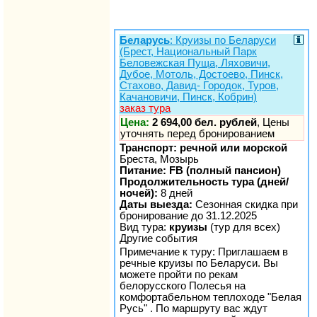
Беларусь
: Круизы по Беларуси
(Брест, Национальный Парк
Беловежская Пуща, Ляховичи,
Дубое, Мотоль, Достоево, Пинск,
Стахово, Давид- Городок, Туров,
Качановичи, Пинск, Кобрин)
заказ тура
Цена:
2 694,00 бел. рублей
, Цены
уточнять перед бронированием
Транспорт: речной или морской
Бреста, Мозырь
Питание: FB (полный пансион)
Продолжительность тура (дней/
ночей):
8 дней
Даты выезда:
Сезонная скидка при
бронирование до 31.12.2025
Вид тура:
круизы
(тур для всех)
Другие события
Примечание к туру: Приглашаем в
речные круизы по Беларуси. Вы
можете пройти по рекам
белорусского Полесья на
комфортабельном теплоходе "Белая
Русь" . По маршруту вас ждут