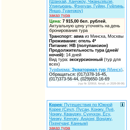
(Шанхай, Ханчжоу, Чжанцзяцзе,
Улинъюань, Фэнхуан, Гуйян, Гуйлинь,
Яншо, Гуанчжоу)
заказ тура
Цена:
7 915,00 бел. рублей
,
Актуальную цену уточнять на день
бронирования тура
Транспорт: авиа
из Минска, Москвы
Проживание: отель 4*
Питание: HB (полупансион)
Продолжительность тура (дней/
ночей):
14 дней
Вид тура:
экскурсионный
(тур для
всех)
Турфирма:
Экваториал-тур
(Минск)
.
Обращаться: (017)378-16-45,
(017)373-56-44, (029)650-16-69
(тур № 320916, Китай, от 2026-08-06)
Корея
: Путешествия по Южной
Корее (Сеул, Пусан, Конжу, Пуё,
Чонжу, Кванджу, Сунчхон, Ёсу,
Чинжу, Кенчжу, Андонг, Вонджу,
Пхенгчанг, Канным)
заказ тура