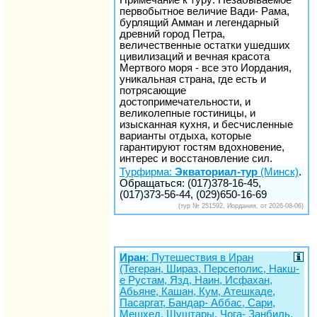
первобытное величие Вади- Рама,
бурлящий Амман и легендарный
древний город Петра,
величественные остатки ушедших
цивилизаций и вечная красота
Мертвого моря - все это Иордания,
уникальная страна, где есть и
потрясающие
достопримечательности, и
великолепные гостиницы, и
изысканная кухня, и бесчисленные
варианты отдыха, которые
гарантируют гостям вдохновение,
интерес и восстановление сил.
Турфирма:
Экваториал-тур
(Минск)
.
Обращаться: (017)378-16-45,
(017)373-56-44, (029)650-16-69
(тур № 251592, Иордания, от 2026-08-06)
Иран
: Путешествия в Иран
(Тегеран, Шираз, Персеполис, Накш-
е Рустам, Язд, Наин, Исфахан,
Абьяне, Кашан, Кум, Атешкаде,
Пасаргат, Бандар- Аббас, Сари,
Мешхед, Шуштары, Чога- Занбиль,