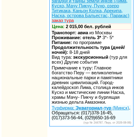
загадки и тайны земли инков (Лима,
Куско, Мачу Пикчу, Пуно, озеро
Титикака, Каньон Колка, Арекипа,
Наска, острова Бальестас, Паракас)
заказ тура
Цена:
2 015,00 бел. рублей
Транспорт: авиа
из Москвы
Проживание: отель 3*
3*- 5*
Питание:
по программе
Продолжительность тура (дней/
ночей):
8-18 дней
Вид тура:
экскурсионный
(тур для
всех) Другие события
Примечание к туру: Главное
богатство Перу — великолепные
национальные парки и памятники
древних цивилизаций. Город-
калейдоскоп Лима, столица инков
Куско и мистические линии Наска,
храмы Мачу- Пикчу и бурлящая
жизнью дельта Амазонки.
Турфирма:
Экваториал-тур
(Минск)
.
Обращаться: (017)378-16-45,
(017)373-56-44, (029)650-16-69
(тур № 244787, Перу, от 2026-08-06)