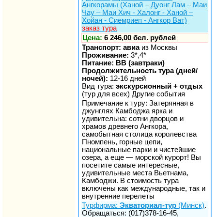
Ангкорамы (Ханой – Дуонг Лам – Маи
Чау – Маи Хич - Халонг - Ханой –
Хойан - Cиемриеп - Ангкор Ват)
заказ тура
Цена:
6 246,00 бел. рублей
Транспорт: авиа
из Москвы
Проживание:
3*,4*
Питание: BB (завтраки)
Продолжительность тура (дней/
ночей):
12-16 дней
Вид тура:
экскурсионный + отдых
(тур для всех) Другие события
Примечание к туру: Затерянная в
джунглях Камбоджа ярка и
удивительна: сотни дворцов и
храмов древнего Ангкора,
самобытная столица королевства
Пномпень, горные цепи,
национальные парки и чистейшие
озера, а еще — морской курорт! Вы
посетите самые интересные,
удивительные места Вьетнама,
Камбоджи. В стоимость тура
включены как международные, так и
внутренние перелеты
Турфирма:
Экваториал-тур
(Минск)
.
Обращаться: (017)378-16-45,