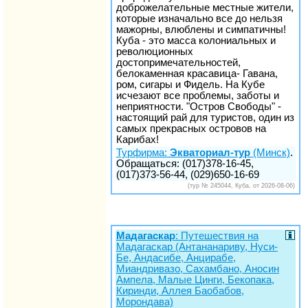
доброжелательные местные жители,
которые изначально все до нельзя
мажорны, влюблены и симпатичны!
Куба - это масса колониальных и
революционных
достопримечательностей,
белокаменная красавица- Гавана,
ром, сигары и Фидель. На Кубе
исчезают все проблемы, заботы и
неприятности. "Остров Свободы" -
настоящий рай для туристов, один из
самых прекрасных островов на
Карибах!
Турфирма:
Экваториал-тур
(Минск)
.
Обращаться: (017)378-16-45,
(017)373-56-44, (029)650-16-69
(тур № 245044, Куба, от 2026-08-06)
Мадагаскар
: Путешествия на
Мадагаскар (Антананариву, Нуси-
Бе, Андасибе, Анцирабе,
Миандривазо, Сахамбано, Аносин
Ампела, Малые Цинги, Бекопака,
Киринди, Аллея Баобабов,
Морондава)