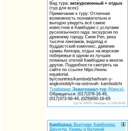
Вид тура:
экскурсионный + отдых
(тур для всех)
Примечание к туру: Отличная
возможность познавательно и
выгодно увидеть всё самое
известное в Камбодже с услугами
рускоязычного гида: экскурсия по
древнему городу Сием Рип, река
тысячи лингамов, водопад и
буддистский комплекс, древние
храмы Ангкора, отдых на морском
побережье в одном из лучших
пляжных отелей Камбоджи и многое
другое. Подробности смотреть на
сайте по ссылке https://www.
equatorial.
by/countries/kambodzha/hram y-
angkoriotdyh-na-ostrovah- kambodzhi
Турфирма:
Экваториал-тур
(Минск)
.
Обращаться: (017)378-16-45,
(017)373-56-44, (029)650-16-69
(тур № 320979, Камбоджа, от 2026-08-06)
Камбоджа
: Вьетнам- Камбоджа:
Джунгли, Храмы и Великий