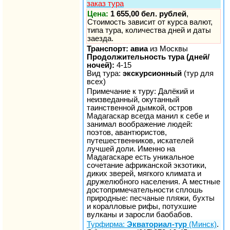
заказ тура
Цена:
1 655,00 бел. рублей
,
Стоимость зависит от курса валют,
типа тура, количества дней и даты
заезда.
Транспорт: авиа
из Москвы
Продолжительность тура (дней/
ночей):
4-15
Вид тура:
экскурсионный
(тур для
всех)
Примечание к туру: Далёкий и
неизведанный, окутанный
таинственной дымкой, остров
Мадагаскар всегда манил к себе и
занимал воображение людей:
поэтов, авантю­ристов,
путешественников, искателей
лучшей доли. Именно на
Мадагаскаре есть уникальное
сочетание африканской экзотики,
диких зверей, мягкого климата и
дружелюбного населения. А местные
достопримечательности сплошь
природные: песчаные пляжи, бухты
и коралловые рифы, потухшие
вулканы и заросли баобабов.
Турфирма:
Экваториал-тур
(Минск)
.