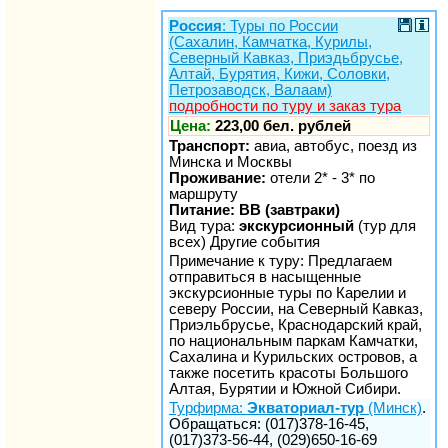
Россия
: Туры по России
(Сахалин, Камчатка, Курилы,
Северный Кавказ, Приэдьбрусье,
Алтай, Бурятия, Кижи, Соловки,
Петрозаводск, Валаам)
подробности по туру и заказ тура
Цена:
223,00 бел. рублей
Транспорт:
авиа, автобус, поезд из
Минска и Москвы
Проживание:
отели 2* - 3* по
маршруту
Питание: BB (завтраки)
Вид тура:
экскурсионный
(тур для
всех) Другие события
Примечание к туру: Предлагаем
отправиться в насыщенные
экскурсионные туры по Карелии и
северу России, на Северный Кавказ,
Приэльбрусье, Краснодарский край,
по национальным паркам Камчатки,
Сахалина и Курильских островов, а
также посетить красоты Большого
Алтая, Бурятии и Южной Сибири.
Турфирма:
Экваториал-тур
(Минск)
.
Обращаться: (017)378-16-45,
(017)373-56-44, (029)650-16-69