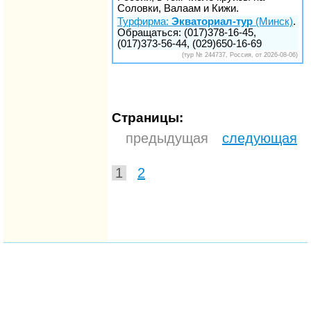
Соловки, Валаам и Кижи.
Турфирма:
Экваториал-тур
(Минск)
.
Обращаться: (017)378-16-45,
(017)373-56-44, (029)650-16-69
(тур № 244737, Россия, от 2026-08-06)
Страницы:
предыдущая
следующая
1
2