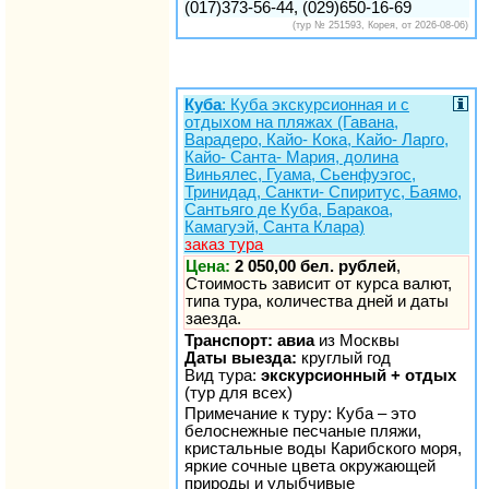
(017)373-56-44, (029)650-16-69
(тур № 251593, Корея, от 2026-08-06)
Куба
: Куба экскурсионная и с
отдыхом на пляжах (Гавана,
Варадеро, Кайо- Кока, Кайо- Ларго,
Кайо- Санта- Мария, долина
Виньялес, Гуама, Сьенфуэгос,
Тринидад, Санкти- Спиритус, Баямо,
Сантьяго де Куба, Баракоа,
Камагуэй, Санта Клара)
заказ тура
Цена:
2 050,00 бел. рублей
,
Стоимость зависит от курса валют,
типа тура, количества дней и даты
заезда.
Транспорт: авиа
из Москвы
Даты выезда:
круглый год
Вид тура:
экскурсионный + отдых
(тур для всех)
Примечание к туру: Куба – это
белоснежные песчаные пляжи,
кристальные воды Карибского моря,
яркие сочные цвета окружающей
природы и улыбчивые