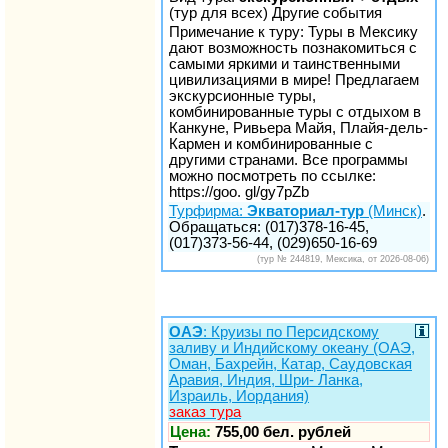
(тур для всех) Другие события
Примечание к туру: Туры в Мексику
дают возможность познакомиться с
самыми яркими и таинственными
цивилизациями в мире! Предлагаем
экскурсионные туры,
комбинированные туры с отдыхом в
Канкуне, Ривьера Майя, Плайя-дель-
Кармен и комбинированные с
другими странами. Все программы
можно посмотреть по ссылке:
https://goo. gl/gy7pZb
Турфирма:
Экваториал-тур
(Минск)
.
Обращаться: (017)378-16-45,
(017)373-56-44, (029)650-16-69
(тур № 244819, Мексика, от 2026-08-06)
ОАЭ
: Круизы по Персидскому
заливу и Индийскому океану (ОАЭ,
Оман, Бахрейн, Катар, Саудовская
Аравия, Индия, Шри- Ланка,
Израиль, Иордания)
заказ тура
Цена:
755,00 бел. рублей