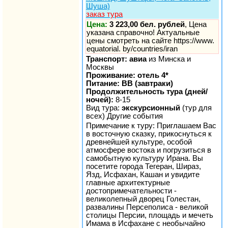
Шуша)
заказ тура
Цена:
3 223,00 бел. рублей
, Цена
указана справочно! Актуальные
цены смотреть на сайте https://www.
equatorial. by/countries/iran
Транспорт: авиа
из Минска и
Москвы
Проживание: отель 4*
Питание: BB (завтраки)
Продолжительность тура (дней/
ночей):
8-15
Вид тура:
экскурсионный
(тур для
всех) Другие события
Примечание к туру: Приглашаем Вас
в восточную сказку, прикоснуться к
древнейшей культуре, особой
атмосфере востока и погрузиться в
самобытную культуру Ирана. Вы
посетите города Тегеран, Шираз,
Язд, Исфахан, Кашан и увидите
главные архитектурные
достопримечательности -
великолепный дворец Голестан,
развалины Персеполиса - великой
столицы Персии, площадь и мечеть
Имама в Исфахане с необычайно