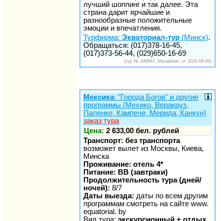
лучший шоппинг и так далее. Эта
страна дарит ярчайшие и
разнообразные положительные
эмоции и впечатления.
Турфирма:
Экваториал-тур
(Минск)
.
Обращаться: (017)378-16-45,
(017)373-56-44, (029)650-16-69
(тур № 246667, Малайзия, от 2026-08-06)
Мексика
: "Города Богов" и другие
программы (Мехико, Веракруз,
Паленке, Кампече, Мерида, Канкун)
заказ тура
Цена:
2 633,00 бел. рублей
Транспорт: без транспорта
возможет вылет из Москвы, Киева,
Минска
Проживание: отель 4*
Питание: BB (завтраки)
Продолжительность тура (дней/
ночей):
8/7
Даты выезда:
даты по всем другим
программам смотреть на сайте www.
equatorial. by
Вид тура:
экскурсионный + отдых