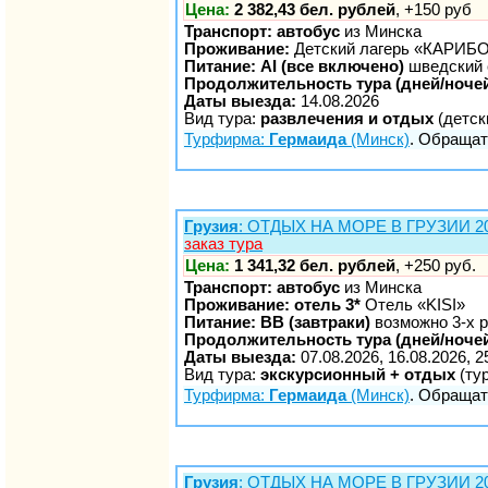
Цена:
2 382,43 бел. рублей
, +150 руб
Транспорт: автобус
из Минска
Проживание:
Детский лагерь «КАРИБ
Питание: AI (все включено)
шведский 
Продолжительность тура (дней/ночей
Даты выезда:
14.08.2026
Вид тура:
развлечения и отдых
(детск
Турфирма:
Гермаида
(Минск)
. Обращать
Грузия
: ОТДЫХ НА МОРЕ В ГРУЗИИ 202
заказ тура
Цена:
1 341,32 бел. рублей
, +250 руб.
Транспорт: автобус
из Минска
Проживание: отель 3*
Отель «KISI»
Питание: BB (завтраки)
возможно 3-х р
Продолжительность тура (дней/ночей
Даты выезда:
07.08.2026, 16.08.2026, 2
Вид тура:
экскурсионный + отдых
(ту
Турфирма:
Гермаида
(Минск)
. Обращать
Грузия
: ОТДЫХ НА МОРЕ В ГРУЗИИ 202