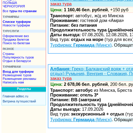
ПОЛЬША
заказ тура
ЧЕРНОГОРИЯ
Цена:
1 160,46 бел. рублей
, +150 руб
Все
туры по странам
Транспорт:
автобус, ж/д из Минска
ТУРФИРМЫ
Проживание:
гостевой дом «Амра»
Списки турфирм
Питание: без питания
Новости турфирм
Продолжительность тура (дней/ночей
ТУРУСЛУГИ
Даты выезда:
07.08.2026, 12.08.2026, 1
Оформление виз
Вид тура:
отдых на море
(тур для всех
Продажа билетов
Поиск по билетам
Турфирма:
Гермаида
(Минск)
. Обращать
РАЗНОЕ
Страны
Популярность туров
Отдых в Беларуси
ТУРФИРМАМ
Албания
: Греко- Балканский вояж + о
Вход для турфирм
отдых) Румыния, Венгрия - Словакия, 
Размещение туров
заказ тура
Размещение рекламы
Написать нам
Цена:
2 678,06 бел. рублей
, 200 бел. р
Разделы
Транспорт: автобус
из Минска, Бреста
Проживание: отель 3*
Главная aditec.ru
Питание: BB (завтраки)
Витрина путешествий
Продолжительность тура (дней/ночей
Даты выезда:
17.09.2026
Вид тура:
экскурсионный + отдых
(ту
Турфирма:
Гермаида
(Минск)
. Обращать