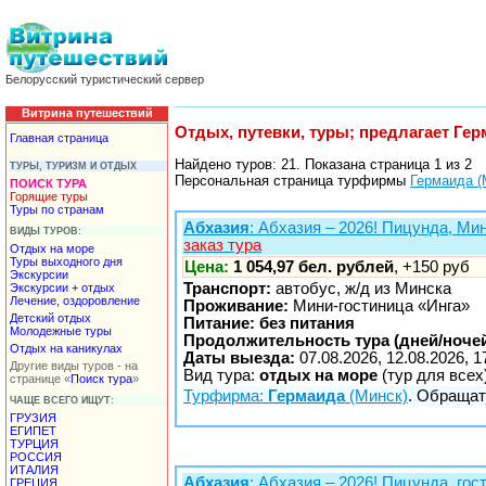
Белорусский туристический сервер
Витрина путешествий
Отдых, путевки, туры; предлагает Гер
Главная страница
Найдено туров: 21. Показана страница 1 из 2
ТУРЫ, ТУРИЗМ И ОТДЫХ
Персональная страница турфирмы
Гермаида (
ПОИСК ТУРА
Горящие туры
Туры по странам
Абхазия
: Абхазия – 2026! Пицунда, Мин
ВИДЫ ТУРОВ:
заказ тура
Отдых на море
Туры выходного дня
Цена:
1 054,97 бел. рублей
, +150 руб
Экскурсии
Транспорт:
автобус, ж/д из Минска
Экскурсии + отдых
Лечение, оздоровление
Проживание:
Мини-гостиница «Инга»
Детский отдых
Питание: без питания
Молодежные туры
Продолжительность тура (дней/ночей
Отдых на каникулах
Даты выезда:
07.08.2026, 12.08.2026, 1
Другие виды туров - на
Вид тура:
отдых на море
(тур для всех
странице «
Поиск тура
»
Турфирма:
Гермаида
(Минск)
. Обращать
ЧАЩЕ ВСЕГО ИЩУТ:
ГРУЗИЯ
ЕГИПЕТ
ТУРЦИЯ
РОССИЯ
ИТАЛИЯ
Абхазия
: Абхазия – 2026! Пицунда, гос
ГРЕЦИЯ