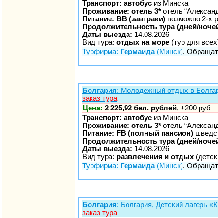
Транспорт: автобус
из Минска
Проживание: отель 3*
отель “Алексан
Питание: BB (завтраки)
возможно 2-х р
Продолжительность тура (дней/ночей
Даты выезда:
14.08.2026
Вид тура:
отдых на море
(тур для всех
Турфирма:
Гермаида
(Минск)
. Обращать
Болгария
: Молодежный отдых в Болгар
заказ тура
Цена:
2 225,92 бел. рублей
, +200 руб
Транспорт: автобус
из Минска
Проживание: отель 3*
отель “Алексан
Питание: FB (полный пансион)
шведск
Продолжительность тура (дней/ночей
Даты выезда:
14.08.2026
Вид тура:
развлечения и отдых
(детск
Турфирма:
Гермаида
(Минск)
. Обращать
Болгария
: Болгария, Детский лагерь
заказ тура