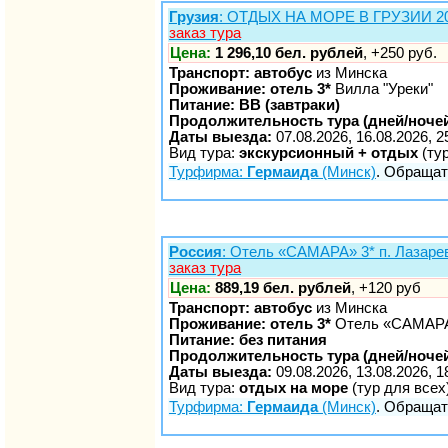
Грузия
: ОТДЫХ НА МОРЕ В ГРУЗИИ 2026
заказ тура
Цена:
1 296,10 бел. рублей
, +250 руб.
Транспорт: автобус
из Минска
Проживание: отель 3*
Вилла "Уреки"
Питание: BB (завтраки)
Продолжительность тура (дней/ночей
Даты выезда:
07.08.2026, 16.08.2026, 2
Вид тура:
экскурсионный + отдых
(ту
Турфирма:
Гермаида
(Минск)
. Обращать
Россия
: Отель «САМАРА» 3* п. Лазаревс
заказ тура
Цена:
889,19 бел. рублей
, +120 руб
Транспорт: автобус
из Минска
Проживание: отель 3*
Отель «САМАР
Питание: без питания
Продолжительность тура (дней/ночей
Даты выезда:
09.08.2026, 13.08.2026, 1
Вид тура:
отдых на море
(тур для всех
Турфирма:
Гермаида
(Минск)
. Обращать