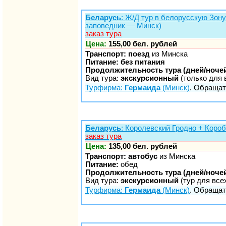
Беларусь
: Ж/Д тур в белорусскую Зо
заповедник — Минск)
заказ тура
Цена:
155,00 бел. рублей
Транспорт: поезд
из Минска
Питание: без питания
Продолжительность тура (дней/ночей
Вид тура:
экскурсионный
(только для 
Турфирма:
Гермаида
(Минск)
. Обращать
Беларусь
: Королевский Гродно + Кор
заказ тура
Цена:
135,00 бел. рублей
Транспорт: автобус
из Минска
Питание:
обед
Продолжительность тура (дней/ночей
Вид тура:
экскурсионный
(тур для все
Турфирма:
Гермаида
(Минск)
. Обращать