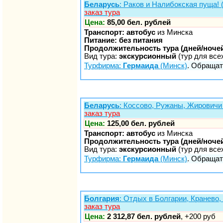
Беларусь
: Раков и Налибокская пуща!
заказ тура
Цена:
85,00 бел. рублей
Транспорт: автобус
из Минска
Питание: без питания
Продолжительность тура (дней/ночей
Вид тура:
экскурсионный
(тур для все
Турфирма:
Гермаида
(Минск)
. Обращать
Беларусь
: Коссово, Ружаны, Жировичи
заказ тура
Цена:
125,00 бел. рублей
Транспорт: автобус
из Минска
Продолжительность тура (дней/ночей
Вид тура:
экскурсионный
(тур для все
Турфирма:
Гермаида
(Минск)
. Обращать
Болгария
: Отдых в Болгарии, Кранево,
заказ тура
Цена:
2 312,87 бел. рублей
, +200 руб