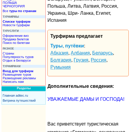
ПОЛЬША
Польша, Литва, Латвия, Россия,
ЧЕРНОГОРИЯ
Все
туры по странам
Украина, Шри- Ланка, Египет,
ТУРФИРМЫ
Испания
Списки турфирм
Новости турфирм
ТУРУСЛУГИ
Турфирма предлагает
Оформление виз
Продажа билетов
Поиск по билетам
Туры, путёвки
:
РАЗНОЕ
Абхазия
,
Албания
,
Беларусь
,
Страны
Популярность туров
Болгария
,
Грузия
,
Россия
,
Отдых в Беларуси
Румыния
ТУРФИРМАМ
Вход для турфирм
Размещение туров
Размещение рекламы
Написать нам
Дополнительные сведения:
Разделы
Главная aditec.ru
УВАЖАЕМЫЕ ДАМЫ И ГОСПОДА!
Витрина путешествий
Вас приветствует туристическая