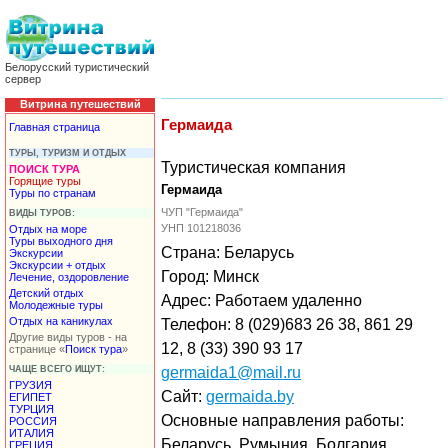
Белорусский туристический
сервер
Витрина путешествий
Гермаида
Главная страница
ТУРЫ, ТУРИЗМ И ОТДЫХ
Туристическая компания
ПОИСК ТУРА
Горящие туры
Гермаида
Туры по странам
ЧУП "Гермаида"
ВИДЫ ТУРОВ:
УНП 101218036
Отдых на море
Туры выходного дня
Страна: Беларусь
Экскурсии
Экскурсии + отдых
Город: Минск
Лечение, оздоровление
Детский отдых
Адрес: Работаем удаленно
Молодежные туры
Отдых на каникулах
Телефон: 8 (029)683 26 38, 861 29
Другие виды туров - на
12, 8 (33) 390 93 17
странице «
Поиск тура
»
ЧАЩЕ ВСЕГО ИЩУТ:
germaida1@mail.ru
ГРУЗИЯ
Сайт:
germaida.by
ЕГИПЕТ
ТУРЦИЯ
Основные направления работы:
РОССИЯ
ИТАЛИЯ
Беларусь, Румыния, Болгария,
ГРЕЦИЯ