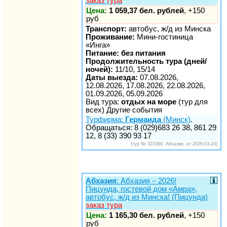
заказ тура
Цена:
1 059,37 бел. рублей
, +150
руб
Транспорт:
автобус, ж/д из Минска
Проживание:
Мини-гостиница
«Инга»
Питание: без питания
Продолжительность тура (дней/
ночей):
11/10, 15/14
Даты выезда:
07.08.2026,
12.08.2026, 17.08.2026, 22.08.2026,
01.09.2026, 05.09.2026
Вид тура:
отдых на море
(тур для
всех) Другие события
Турфирма:
Гермаида
(Минск)
.
Обращаться: 8 (029)683 26 38, 861 29
12, 8 (33) 390 93 17
(тур № 323369, Абхазия, от 2026-03-24)
Абхазия
: Абхазия – 2026!
Пицунда, гостевой дом «Амра»,
автобус, ж/д из Минска! (Пицунда)
заказ тура
Цена:
1 165,30 бел. рублей
, +150
руб