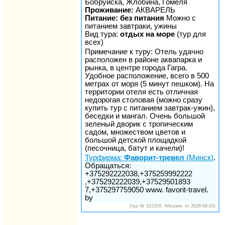
Бобруйска, Жлобина, Гомеля
Проживание:
АКВАРЕЛЬ
Питание: без питания
Можно с
питанием завтраки, ужины
Вид тура:
отдых на море
(тур для
всех)
Примечание к туру: Отель удачно
расположен в районе аквапарка и
рынка, в центре города Гагра.
Удобное расположение, всего в 500
метрах от моря (5 минут пешком). На
территории отеля есть отличная
недорогая столовая (можно сразу
купить тур с питанием завтрак-ужин),
беседки и мангал. Очень большой
зеленый дворик с тропическим
садом, множеством цветов и
большой детской площадкой
(песочница, батут и качели)!
Турфирма:
Фаворит-тревел
(Минск)
.
Обращаться:
+375292222038,+375259992222
,+375292222039,+37529501893
7,+375297759050 www. favorit-travel.
by
(тур № 322350, Абхазия, от 2026-08-03)