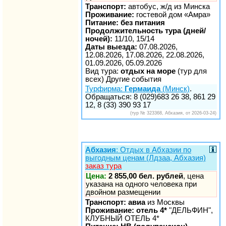
Транспорт:
автобус, ж/д из Минска
Проживание:
гостевой дом «Амра»
Питание: без питания
Продолжительность тура (дней/
ночей):
11/10, 15/14
Даты выезда:
07.08.2026,
12.08.2026, 17.08.2026, 22.08.2026,
01.09.2026, 05.09.2026
Вид тура:
отдых на море
(тур для
всех) Другие события
Турфирма:
Гермаида
(Минск)
.
Обращаться: 8 (029)683 26 38, 861 29
12, 8 (33) 390 93 17
(тур № 323368, Абхазия, от 2026-03-24)
Абхазия
: Отдых в Абхазии по
выгодным ценам (Лдзаа, Абхазия)
заказ тура
Цена:
2 855,00 бел. рублей
, цена
указана на одного человека при
двойном размещении
Транспорт: авиа
из Москвы
Проживание: отель 4*
"ДЕЛЬФИН",
КЛУБНЫЙ ОТЕЛЬ 4*