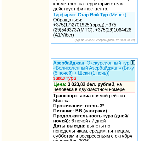
кроме того, на территории отеля
действует фитнес-центр.
Турфирма:
Стар Вэй Тур
(Минск)
.
Обращаться:
+375(17)2701925(город),+375
(29)5493737(МТС), +375(29)1064426
(A1/Viber)
(тур № 323620, Азербайджан, от 2026-08-07)
Азербайджан
: Экскурсионный тур
«Великолепный Азербайджан» (Баку
(5 ночей) + Шеки (1 ночь))
заказ тура
Цена:
3 023,82 бел. рублей
, на
человека в двухместном номере
Транспорт: авиа
прямой рейс из
Минска
Проживание: отель 3*
Питание: BB (завтраки)
Продолжительность тура (дней/
ночей):
6 ночей / 7 дней
Даты выезда:
вылеты по
понедельникам, средам, пятницам,
субботам и воскресеньям с октября
по декабрь 2026