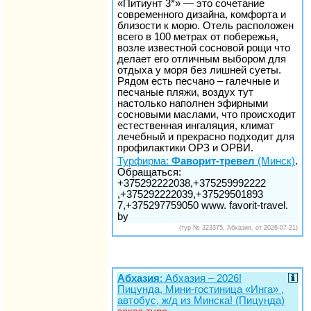
«Питиунт 3*» — это сочетание
современного дизайна, комфорта и
близости к морю. Отель расположен
всего в 100 метрах от побережья,
возле известной сосновой рощи что
делает его отличным выбором для
отдыха у моря без лишней суеты.
Рядом есть песчано – галечные и
песчаные пляжи, воздух тут
настолько наполнен эфирными
сосновыми маслами, что происходит
естественная ингаляция, климат
лечебный и прекрасно подходит для
профилактики ОРЗ и ОРВИ.
Турфирма:
Фаворит-тревел
(Минск)
.
Обращаться:
+375292222038,+375259992222
,+375292222039,+37529501893
7,+375297759050 www. favorit-travel.
by
(тур № 323375, Абхазия, от 2026-07-21)
Абхазия
: Абхазия – 2026!
Пицунда, Мини-гостиница «Инга» ,
автобус, ж/д из Минска! (Пицунда)