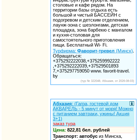
столовые и кафе рядом. На
территории базы отдыха есть
большой и чистый БАССЕЙН с
подогревом и детским отделением,
лаунж-зона с шезлонгами, детская
площадка, зона барбекю с мангалом
и кухня-столовая для
самостоятельного приготовления
пищи. Бесплатный Wi- Fi.
Турфирма:
Фаворит-тревел
(Минск)
.
Обращаться:
+375292222038,+375259992222
,+375292222039,+37529501893
7,+375297759050 www. favorit-travel.
by
(тур № 322048, Абхазия, от 2026-08-03)
Абхазия
: (Гагра, гостевой дом
АКВАРЕЛЬ - 5 минут от моря! Можно
с питанием завтраки, ужины! Акция
3+1)
заказ тура
Цена:
822,81 бел. рублей
Транспорт: автобус
из Минска,