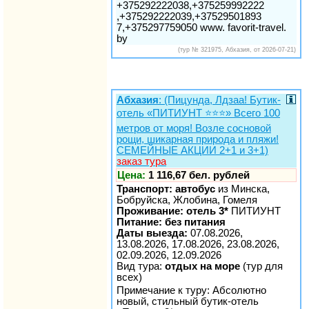
+375292222038,+375259992222
,+375292222039,+37529501893
7,+375297759050 www. favorit-travel.
by
(тур № 321975, Абхазия, от 2026-07-21)
Абхазия
: (Пицунда, Лдзаа! Бутик-
отель «ПИТИУНТ ⭐️⭐️⭐️» Всего 100
метров от моря! Возле сосновой
рощи, шикарная природа и пляжи!
СЕМЕЙНЫЕ АКЦИИ 2+1 и 3+1)
заказ тура
Цена:
1 116,67 бел. рублей
Транспорт: автобус
из Минска,
Бобруйска, Жлобина, Гомеля
Проживание: отель 3*
ПИТИУНТ
Питание: без питания
Даты выезда:
07.08.2026,
13.08.2026, 17.08.2026, 23.08.2026,
02.09.2026, 12.09.2026
Вид тура:
отдых на море
(тур для
всех)
Примечание к туру: Абсолютно
новый, стильный бутик-отель