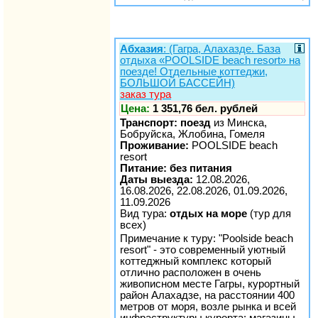
Абхазия
: (Гагра, Алахазде. База
отдыха «POOLSIDE beach resort» на
поезде! Отдельные коттеджи,
БОЛЬШОЙ БАССЕЙН)
заказ тура
Цена:
1 351,76 бел. рублей
Транспорт: поезд
из Минска,
Бобруйска, Жлобина, Гомеля
Проживание:
POOLSIDE beach
resort
Питание: без питания
Даты выезда:
12.08.2026,
16.08.2026, 22.08.2026, 01.09.2026,
11.09.2026
Вид тура:
отдых на море
(тур для
всех)
Примечание к туру: "Poolside beach
resort" - это современный уютный
коттеджный комплекс который
отлично расположен в очень
живописном месте Гагры, курортный
район Алахадзе, на расстоянии 400
метров от моря, возле рынка и всей
инфраструктуры курорта: магазины,