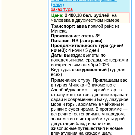
(Баку)
заказ тура
Цена:
2 480,18 бел. рублей
, на
человека в двухместном номере
Транспорт: авиа
прямой рейс из
Минска
Проживание: отель 3*
Питание: BB (завтраки)
Продолжительность тура (дней/
ночей):
4 ночи / 5 дней
Даты выезда:
вылеты по
понедельникам, средам, четвергам и
воскресеньям октября 2026
Вид тура:
экскурсионный
(тур для
всех)
Примечание к туру: Приглашаем вас
в тур из Минска «Знакомство с
Азербайджаном» — яркий старт в
страну контрастов: древние караван-
сараи и современный Баку, лазурное
море и горы, ароматные чайханы и
рынки с сувенирами. В программе —
встречи с гостеприимным народом,
знакомство с историей и культурой,
дегустации блюд и напитков,
живописные путешествия и новые
впечатления на каждом шагу.