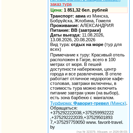
заказ тура
Цена:
1 851,32 бел. рублей
Транспорт: авиа
из Минска,
Бобруйска, Жлобина, Гомеля
Проживание:
АЛЕКСАНДРИЯ
Питание: BB (завтраки)
Даты выезда:
11.08.2026,
13.08.2026, 20.08.2026
Вид тура:
отдых на море
(тур для
всех)
Примечание к туру: Красивый отель
расположен в Гагре, всего в 100
метрах от моря. В пешей
доступности набережная, центр
города и все развлечения. В отеле
работает отличное недорогое кафе-
столовая, завтраки включены, в
стоимость тура можно включить
питание завтрак-ужин (на выбор),
есть зона барбекю с мангалом.
Турфирма:
Фаворит-тревел
(Минск)
.
Обращаться:
+375292222038,+375259992222
,+375292222039,+37529501893
7,+375297759050 www. favorit-travel.
by
(тур № 323379, Абхазия, от 2026-08-03)