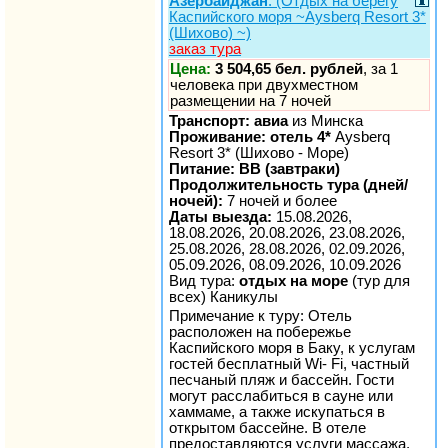
Азербайджан
: (Отдых на берегу
Каспийского моря ~Aysberq Resort 3*
(Шихово) ~)
заказ тура
Цена:
3 504,65 бел. рублей
, за 1
человека при двухместном
размещении на 7 ночей
Транспорт: авиа
из Минска
Проживание: отель 4*
Aysberq
Resort 3* (Шихово - Море)
Питание: BB (завтраки)
Продолжительность тура (дней/
ночей):
7 ночей и более
Даты выезда:
15.08.2026,
18.08.2026, 20.08.2026, 23.08.2026,
25.08.2026, 28.08.2026, 02.09.2026,
05.09.2026, 08.09.2026, 10.09.2026
Вид тура:
отдых на море
(тур для
всех) Каникулы
Примечание к туру: Отель
расположен на побережье
Каспийского моря в Баку, к услугам
гостей бесплатный Wi- Fi, частный
песчаный пляж и бассейн. Гости
могут расслабиться в сауне или
хаммаме, а также искупаться в
открытом бассейне. В отеле
предоставляются услуги массажа,