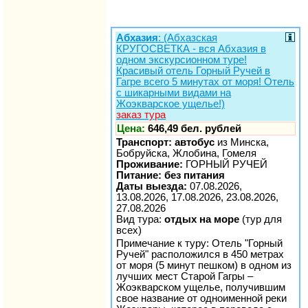
Абхазия
: (Абхазская
КРУГОСВЕТКА - вся Абхазия в
одном экскурсионном туре!
Красивый отель Горный Ручей в
Гагре всего 5 минутах от моря! Отель
с шикарными видами на
Жоэкварское ущелье!)
заказ тура
Цена:
646,49 бел. рублей
Транспорт: автобус
из Минска,
Бобруйска, Жлобина, Гомеля
Проживание:
ГОРНЫЙ РУЧЕЙ
Питание: без питания
Даты выезда:
07.08.2026,
13.08.2026, 17.08.2026, 23.08.2026,
27.08.2026
Вид тура:
отдых на море
(тур для
всех)
Примечание к туру: Отель "Горный
Ручей" расположился в 450 метрах
от моря (5 минут пешком) в одном из
лучших мест Старой Гагры –
Жоэкварском ущелье, получившим
свое название от одноименной реки