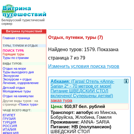
Белорусский туристический
сервер
Витрина путешествий
Отдых, путевки, туры (7)
Главная страница
ТУРЫ, ТУРИЗМ И ОТДЫХ
Найдено туров: 1579. Показана
ПОИСК ТУРА
Горящие туры
страница 7 из 79
Туры по странам
ВИДЫ ТУРОВ:
Изменить условия поиска туров
Отдых на море
Туры выходного дня
Экскурсии
Экскурсии + отдых
Абхазия
: (Гагра! Отель «Anna-
Лечение, оздоровление
Saria» 2* - 70 метров от моря!
Детский отдых
Питание ШВЕДСКИЙ СТОЛ
Молодежные туры
включено! Суперцены детям!)
Отдых на каникулах
заказ тура
Другие виды туров - на
странице «
Поиск тура
»
Цена:
910,97 бел. рублей
ЧАЩЕ ВСЕГО ИЩУТ:
Транспорт: автобус
из Минска,
ЕГИПЕТ
Бобруйска, Жлобина, Гомеля
ГРУЗИЯ
Проживание:
ANNA- SARIA
ТУРЦИЯ
РОССИЯ
Питание: HB (полупансион)
ИТАЛИЯ
ШВЕДСКИЙ СТОЛ
ФРАНЦИЯ