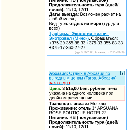
Питание: HB (полупансион)
Продолжительность тура (дней/
ночей):
11/10, 12/11
Даты выезда:
Возможен расчет на
любой месяц
Вид тура:
отдых на море
(тур для
всех)
Турфирма:
Экология жизни -
Экотрэвел
(Минск)
. Обращаться:
+375-29-355-88-33 +375-33-355-88-33
+375-17-360-27-27
(тур № 322308, Абхазия, от 2025-03-09)
Абхазия
: Отдых в Абхазии по
выгодным ценам (Гагра, Абхазия)
заказ тура
Цена:
3 515,00 бел. рублей
, цена
указана на одного человека при
двойном размещении
Транспорт: авиа
из Москвы
Проживание: отель 3*
APSUANA
ROSE BOUTIQUE HOTEL 3*
Питание: HB (полупансион)
Продолжительность тура (дней/
ночей):
11/10, 12/11