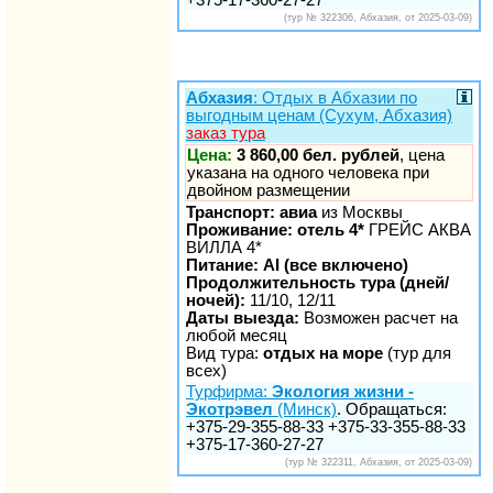
(тур № 322306, Абхазия, от 2025-03-09)
Абхазия
: Отдых в Абхазии по
выгодным ценам (Сухум, Абхазия)
заказ тура
Цена:
3 860,00 бел. рублей
, цена
указана на одного человека при
двойном размещении
Транспорт: авиа
из Москвы
Проживание: отель 4*
ГРЕЙС АКВА
ВИЛЛА 4*
Питание: AI (все включено)
Продолжительность тура (дней/
ночей):
11/10, 12/11
Даты выезда:
Возможен расчет на
любой месяц
Вид тура:
отдых на море
(тур для
всех)
Турфирма:
Экология жизни -
Экотрэвел
(Минск)
. Обращаться:
+375-29-355-88-33 +375-33-355-88-33
+375-17-360-27-27
(тур № 322311, Абхазия, от 2025-03-09)