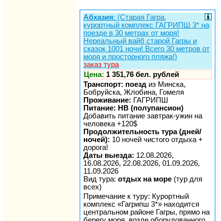
Абхазия
: (Старая Гагра,
курортный комплекс ГАГРИПШ 3* на
поезде в 30 метрах от моря!
Нереальный вайб старой Гагры и
сказок 1001 ночи! Всего 30 метров от
моря и просторного пляжа!)
заказ тура
Цена:
1 351,76 бел. рублей
Транспорт: поезд
из Минска,
Бобруйска, Жлобина, Гомеля
Проживание:
ГАГРИПШ
Питание: HB (полупансион)
Добавить питание завтрак-ужин на
человека +120$
Продолжительность тура (дней/
ночей):
10 ночей чистого отдыха +
дорога!
Даты выезда:
12.08.2026,
16.08.2026, 22.08.2026, 01.09.2026,
11.09.2026
Вид тура:
отдых на море
(тур для
всех)
Примечание к туру: Курортный
комплекс «Гагрипш 3*» находится
центральном районе Гагры, прямо на
берегу моря, возле оборудованного