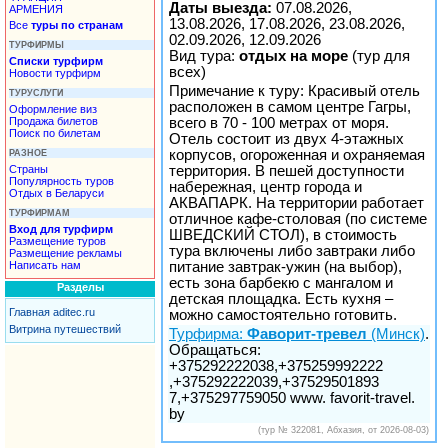
Даты выезда:
07.08.2026,
АРМЕНИЯ
13.08.2026, 17.08.2026, 23.08.2026,
Все
туры по странам
02.09.2026, 12.09.2026
ТУРФИРМЫ
Вид тура:
отдых на море
(тур для
Списки турфирм
всех)
Новости турфирм
Примечание к туру: Красивый отель
ТУРУСЛУГИ
расположен в самом центре Гагры,
Оформление виз
Продажа билетов
всего в 70 - 100 метрах от моря.
Поиск по билетам
Отель состоит из двух 4-этажных
корпусов, огороженная и охраняемая
РАЗНОЕ
Страны
территория. В пешей доступности
Популярность туров
набережная, центр города и
Отдых в Беларуси
АКВАПАРК. На территории работает
ТУРФИРМАМ
отличное кафе-столовая (по системе
Вход для турфирм
ШВЕДСКИЙ СТОЛ), в стоимость
Размещение туров
тура включены либо завтраки либо
Размещение рекламы
Написать нам
питание завтрак-ужин (на выбор),
есть зона барбекю с мангалом и
Разделы
детская площадка. Есть кухня –
Главная aditec.ru
можно самостоятельно готовить.
Витрина путешествий
Турфирма:
Фаворит-тревел
(Минск)
.
Обращаться:
+375292222038,+375259992222
,+375292222039,+37529501893
7,+375297759050 www. favorit-travel.
by
(тур № 322081, Абхазия, от 2026-08-03)