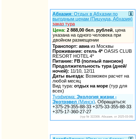
Абхазия
: Отдых в Абхазии по
выгодным ценам (Пицунда, Абхазия)
заказ тура
Цена:
2 888,00 бел. рублей
, цена
указана на одного человека при
двойном размещении
Транспорт: авиа
из Москвы
Проживание: отель 4*
OASIS CLUB
RESORT HOTEL 4*
Питание: FB (полный пансион)
Продолжительность тура (дней/
ночей):
11/10, 12/11
Даты выезда:
Возможен расчет на
любой месяц
Вид тура:
отдых на море
(тур для
всех)
Турфирма:
Экология жизни -
Экотрэвел
(Минск)
. Обращаться:
+375-29-355-88-33 +375-33-355-88-33
+375-17-360-27-27
(тур № 322309, Абхазия, от 2025-03-09)