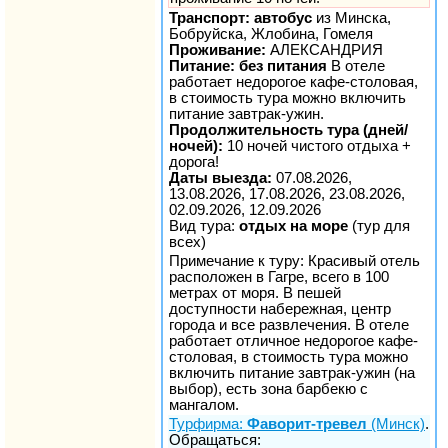
Транспорт: автобус
из Минска,
Бобруйска, Жлобина, Гомеля
Проживание:
АЛЕКСАНДРИЯ
Питание: без питания
В отеле
работает недорогое кафе-столовая,
в стоимость тура можно включить
питание завтрак-ужин.
Продолжительность тура (дней/
ночей):
10 ночей чистого отдыха +
дорога!
Даты выезда:
07.08.2026,
13.08.2026, 17.08.2026, 23.08.2026,
02.09.2026, 12.09.2026
Вид тура:
отдых на море
(тур для
всех)
Примечание к туру: Красивый отель
расположен в Гагре, всего в 100
метрах от моря. В пешей
доступности набережная, центр
города и все развлечения. В отеле
работает отличное недорогое кафе-
столовая, в стоимость тура можно
включить питание завтрак-ужин (на
выбор), есть зона барбекю с
мангалом.
Турфирма:
Фаворит-тревел
(Минск)
.
Обращаться: