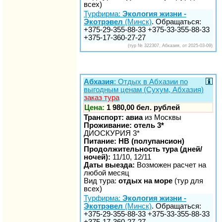
всех)
Турфирма:
Экология жизни -
Экотрэвел
(Минск)
. Обращаться:
+375-29-355-88-33 +375-33-355-88-33
+375-17-360-27-27
(тур № 322307, Абхазия, от 2025-03-09)
Абхазия
: Отдых в Абхазии по
выгодным ценам (Сухум, Абхазия)
заказ тура
Цена:
1 980,00 бел. рублей
Транспорт: авиа
из Москвы
Проживание: отель 3*
ДИОСКУРИЯ 3*
Питание: HB (полупансион)
Продолжительность тура (дней/
ночей):
11/10, 12/11
Даты выезда:
Возможен расчет на
любой месяц
Вид тура:
отдых на море
(тур для
всех)
Турфирма:
Экология жизни -
Экотрэвел
(Минск)
. Обращаться:
+375-29-355-88-33 +375-33-355-88-33
+375-17-360-27-27