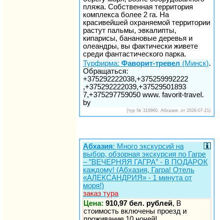
пляжа. Собственная территория
комплекса более 2 га. На
красивейшей охраняемой территории
растут пальмы, эвкалипты,
кипарисы, банановые деревья и
олеандры, вы фактически живете
среди фантастического парка.
Турфирма:
Фаворит-тревел
(Минск)
.
Обращаться:
+375292222038,+375259992222
,+375292222039,+37529501893
7,+375297759050 www. favorit-travel.
by
(тур № 319960, Абхазия, от 2026-07-21)
Абхазия
: Много экскурсий на
выбор, обзорная экскурсия по Гагре
– ”ВЕЧЕРНЯЯ ГАГРА” - В ПОДАРОК
каждому! (Абхазия, Гагра! Отель
«АЛЕКСАНДРИЯ» - 1 минута от
моря!)
заказ тура
Цена:
910,97 бел. рублей
, В
стоимость включены проезд и
проживание 10 ночей!