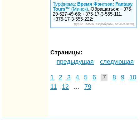
Турфирма:
Время Фэнтэзи; Fantasy
Tours™
(Минск)
. Обращаться: +375-
29-627-49-66; +375-17-3-555-111,
+375-17-3-555-222;
(тур № 153536, Азербайджан, от 2026-08-07)
Страницы:
предыдущая
следующая
1
2
3
4
5
6
7
8
9
10
11
12
...
79