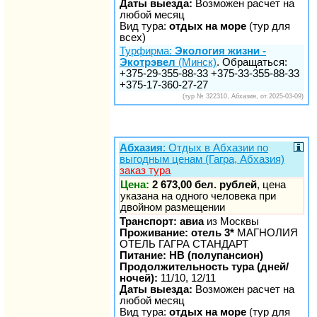
Даты выезда:
Возможен расчет на
любой месяц
Вид тура:
отдых на море
(тур для
всех)
Турфирма:
Экология жизни -
Экотрэвел
(Минск)
. Обращаться:
+375-29-355-88-33 +375-33-355-88-33
+375-17-360-27-27
(тур № 322310, Абхазия, от 2025-03-09)
Абхазия
: Отдых в Абхазии по
выгодным ценам (Гагра, Абхазия)
заказ тура
Цена:
2 673,00 бел. рублей
, цена
указана на одного человека при
двойном размещении
Транспорт: авиа
из Москвы
Проживание: отель 3*
МАГНОЛИЯ
ОТЕЛЬ ГАГРА СТАНДАРТ
Питание: HB (полупансион)
Продолжительность тура (дней/
ночей):
11/10, 12/11
Даты выезда:
Возможен расчет на
любой месяц
Вид тура:
отдых на море
(тур для