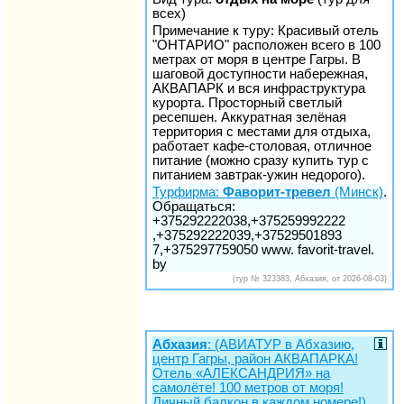
всех)
Примечание к туру: Красивый отель
"ОНТАРИО" расположен всего в 100
метрах от моря в центре Гагры. В
шаговой доступности набережная,
АКВАПАРК и вся инфраструктура
курорта. Просторный светлый
ресепшен. Аккуратная зелёная
территория с местами для отдыха,
работает кафе-столовая, отличное
питание (можно сразу купить тур с
питанием завтрак-ужин недорого).
Турфирма:
Фаворит-тревел
(Минск)
.
Обращаться:
+375292222038,+375259992222
,+375292222039,+37529501893
7,+375297759050 www. favorit-travel.
by
(тур № 323383, Абхазия, от 2026-08-03)
Абхазия
: (АВИАТУР в Абхазию,
центр Гагры, район АКВАПАРКА!
Отель «АЛЕКСАНДРИЯ» на
самолёте! 100 метров от моря!
Личный балкон в каждом номере!)