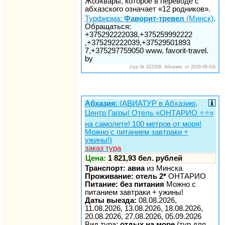
Жоэквары, которое в переводе с
абхазского означает «12 родников».
Турфирма:
Фаворит-тревел
(Минск)
.
Обращаться:
+375292222038,+375259992222
,+375292222039,+37529501893
7,+375297759050 www. favorit-travel.
by
(тур № 322328, Абхазия, от 2026-08-03)
Абхазия
: (АВИАТУР в Абхазию,
Центр Гагры! Отель «ОНТАРИО ⭐️⭐️»
на самолете! 100 метров от моря!
Можно с питанием завтраки +
ужины!)
заказ тура
Цена:
1 821,93 бел. рублей
Транспорт: авиа
из Минска
Проживание: отель 2*
ОНТАРИО
Питание: без питания
Можно с
питанием завтраки + ужины!
Даты выезда:
08.08.2026,
11.08.2026, 13.08.2026, 18.08.2026,
20.08.2026, 27.08.2026, 05.09.2026
Вид тура:
отдых на море
(тур для