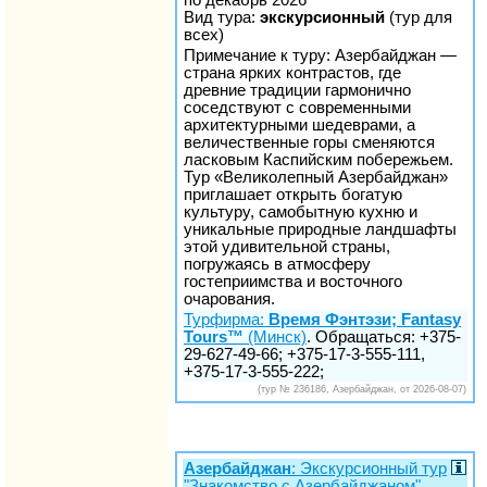
Вид тура:
экскурсионный
(тур для
всех)
Примечание к туру: Азербайджан —
страна ярких контрастов, где
древние традиции гармонично
соседствуют с современными
архитектурными шедеврами, а
величественные горы сменяются
ласковым Каспийским побережьем.
Тур «Великолепный Азербайджан»
приглашает открыть богатую
культуру, самобытную кухню и
уникальные природные ландшафты
этой удивительной страны,
погружаясь в атмосферу
гостеприимства и восточного
очарования.
Турфирма:
Время Фэнтэзи; Fantasy
Tours™
(Минск)
. Обращаться: +375-
29-627-49-66; +375-17-3-555-111,
+375-17-3-555-222;
(тур № 236186, Азербайджан, от 2026-08-07)
Азербайджан
: Экскурсионный тур
"Знакомство с Азербайджаном"