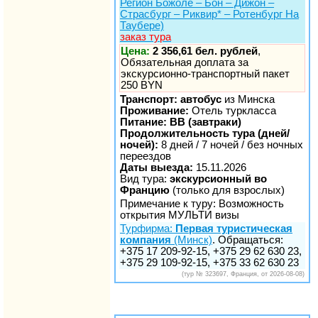
Регион Божоле – Бон – Дижон –
Страсбург – Риквир* – Ротенбург На
Таубере)
заказ тура
Цена:
2 356,61 бел. рублей
,
Обязательная доплата за
экскурсионно-транспортный пакет
250 BYN
Транспорт: автобус
из Минска
Проживание:
Отель туркласса
Питание: BB (завтраки)
Продолжительность тура (дней/
ночей):
8 дней / 7 ночей / без ночных
переездов
Даты выезда:
15.11.2026
Вид тура:
экскурсионный во
Францию
(только для взрослых)
Примечание к туру: Возможность
открытия МУЛЬТИ визы
Турфирма:
Первая туристическая
компания
(Минск)
. Обращаться:
+375 17 209-92-15, +375 29 62 630 23,
+375 29 109-92-15, +375 33 62 630 23
(тур № 323697, Франция, от 2026-08-08)