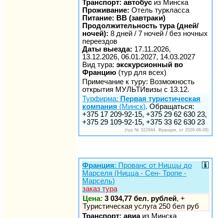
Транспорт: автобус
из Минска
Проживание:
Отель туркласса
Питание: BB (завтраки)
Продолжительность тура (дней/
ночей):
8 дней / 7 ночей / без ночных
переездов
Даты выезда:
17.11.2026,
13.12.2026, 06.01.2027, 14.03.2027
Вид тура:
экскурсионный во
Францию
(тур для всех)
Примечание к туру: Возможность
открытия МУЛЬТИвизы с 13.12.
Турфирма:
Первая туристическая
компания
(Минск)
. Обращаться:
+375 17 209-92-15, +375 29 62 630 23,
+375 29 109-92-15, +375 33 62 630 23
(тур № 322944, Франция, от 2026-08-08)
Франция
: Прованс от Ниццы до
Марселя (Ницца - Сен- Тропе -
Марсель)
заказ тура
Цена:
3 034,77 бел. рублей
, +
Туристическая услуга 250 бел руб
Транспорт: авиа
из Минска