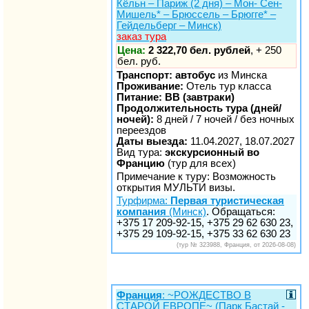
Кёльн – Париж (2 дня) – Мон- Сен-
Мишель* – Брюссель – Брюгге* –
Гейдельберг – Минск)
заказ тура
Цена:
2 322,70 бел. рублей
, + 250
бел. руб.
Транспорт: автобус
из Минска
Проживание:
Отель тур класса
Питание: BB (завтраки)
Продолжительность тура (дней/
ночей):
8 дней / 7 ночей / без ночных
переездов
Даты выезда:
11.04.2027, 18.07.2027
Вид тура:
экскурсионный во
Францию
(тур для всех)
Примечание к туру: Возможность
открытия МУЛЬТИ визы.
Турфирма:
Первая туристическая
компания
(Минск)
. Обращаться:
+375 17 209-92-15, +375 29 62 630 23,
+375 29 109-92-15, +375 33 62 630 23
(тур № 323988, Франция, от 2026-08-08)
Франция
: ~РОЖДЕСТВО В
СТАРОЙ ЕВРОПЕ~ (Парк Бастай -