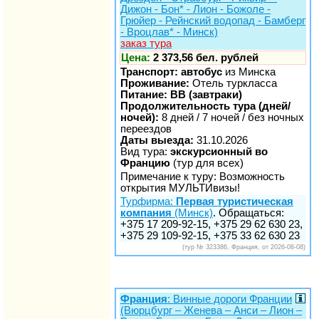
Дижон - Бон* - Лион - Божоле -
Грюйер - Рейнский водопад - Бамберг
- Вроцлав* - Минск)
заказ тура
Цена:
2 373,56 бел. рублей
Транспорт: автобус
из Минска
Проживание:
Отель туркласса
Питание: BB (завтраки)
Продолжительность тура (дней/
ночей):
8 дней / 7 ночей / без ночных
переездов
Даты выезда:
31.10.2026
Вид тура:
экскурсионный во
Францию
(тур для всех)
Примечание к туру: Возможность
открытия МУЛЬТИвизы!
Турфирма:
Первая туристическая
компания
(Минск)
. Обращаться:
+375 17 209-92-15, +375 29 62 630 23,
+375 29 109-92-15, +375 33 62 630 23
(тур № 323386, Франция, от 2026-08-08)
Франция
: Винные дороги Франции
(Вюрцбург – Женева – Анси – Лион –