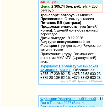
заказ тура
Цена:
2 305,74 бел. рублей
, + 250
бел руб
Транспорт: автобус
из Минска
Проживание:
Отель тур класса
Питание: BB (завтраки)
Продолжительность тура (дней/
ночей):
9 дней/8 ночей/без ночных
переездов
Даты выезда:
19.12.2026
Вид тура:
экскурсионный во
Францию
(тур для всех) Рождество
католическое
Примечание к туру: Возможность
открытия МУЛЬТИ (Французской)
визы.
Турфирма:
Первая туристическая
компания
(Минск)
. Обращаться:
+375 17 209-92-15, +375 29 62 630 23,
+375 29 109-92-15, +375 33 62 630 23
(тур № 323925, Франция, от 2026-08-08)
Франция
: Увлекательный Новый
Год в Париже 2027 (Берлин –
Амстердам – Париж – Версаль –