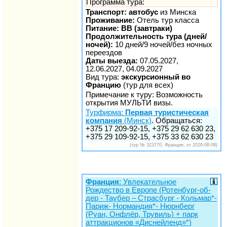
Программа тура:
Транспорт: автобус
из Минска
Проживание:
Отель тур класса
Питание: BB (завтраки)
Продолжительность тура (дней/
ночей):
10 дней/9 ночей/без ночных
переездов
Даты выезда:
07.05.2027,
12.06.2027, 04.09.2027
Вид тура:
экскурсионный во
Францию
(тур для всех)
Примечание к туру: Возможность
открытия МУЛЬТИ визы.
Турфирма:
Первая туристическая
компания
(Минск)
. Обращаться:
+375 17 209-92-15, +375 29 62 630 23,
+375 29 109-92-15, +375 33 62 630 23
(тур № 323770, Франция, от 2026-08-08)
Франция
: Увлекательное
Рождество в Европе (Ротенбург-об-
дер - Таубер – Страсбург - Кольмар*-
Париж- Нормандия*- Нюрнберг
(Руан, Онфлёр, Трувиль) + парк
аттракционов «Диснейленд»*)