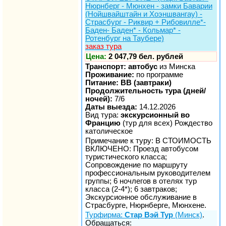
Нюрнберг - Мюнхен - замки Баварии
(Нойшвайштайн и Хоэншвангау) -
Страсбург - Риквир + Рибовилле*-
Баден- Баден* - Кольмар* -
Ротенбург на Таубере)
заказ тура
Цена:
2 047,79 бел. рублей
Транспорт: автобус
из Минска
Проживание:
по программе
Питание: BB (завтраки)
Продолжительность тура (дней/
ночей):
7/6
Даты выезда:
14.12.2026
Вид тура:
экскурсионный во
Францию
(тур для всех) Рождество
католическое
Примечание к туру: В СТОИМОСТЬ
ВКЛЮЧЕНО: Проезд автобусом
туристического класса;
Сопровождение по маршруту
профессиональным руководителем
группы; 6 ночлегов в отелях тур
класса (2-4*); 6 завтраков;
Экскурсионное обслуживание в
Страсбурге, Нюрнберге, Мюнхене.
Турфирма:
Стар Вэй Тур
(Минск)
.
Обращаться: