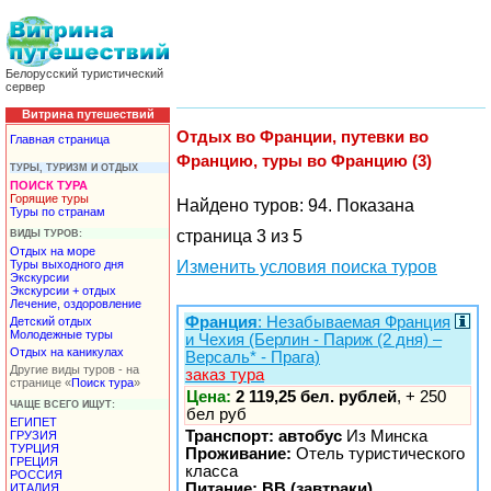
Белорусский туристический
сервер
Витрина путешествий
Отдых во Франции, путевки во
Главная страница
Францию, туры во Францию (3)
ТУРЫ, ТУРИЗМ И ОТДЫХ
ПОИСК ТУРА
Горящие туры
Найдено туров: 94. Показана
Туры по странам
страница 3 из 5
ВИДЫ ТУРОВ:
Отдых на море
Туры выходного дня
Изменить условия поиска туров
Экскурсии
Экскурсии + отдых
Лечение, оздоровление
Франция
: Незабываемая Франция
Детский отдых
Молодежные туры
и Чехия (Берлин - Париж (2 дня) –
Отдых на каникулах
Версаль* - Прага)
Другие виды туров - на
заказ тура
странице «
Поиск тура
»
Цена:
2 119,25 бел. рублей
, + 250
ЧАЩЕ ВСЕГО ИЩУТ:
бел руб
ЕГИПЕТ
Транспорт: автобус
Из Минска
ГРУЗИЯ
ТУРЦИЯ
Проживание:
Отель туристического
ГРЕЦИЯ
класса
РОССИЯ
Питание: BB (завтраки)
ИТАЛИЯ