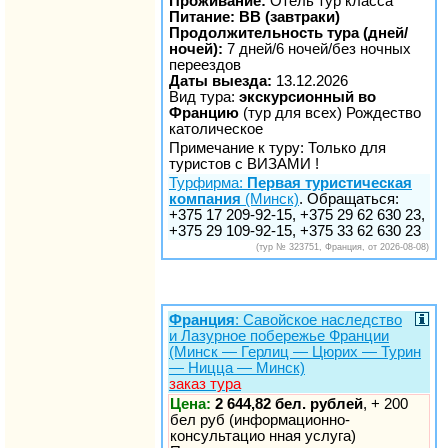
Проживание:
Отель тур класса
Питание: BB (завтраки)
Продолжительность тура (дней/
ночей):
7 дней/6 ночей/без ночных
переездов
Даты выезда:
13.12.2026
Вид тура:
экскурсионный во
Францию
(тур для всех) Рождество
католическое
Примечание к туру: Только для
туристов с ВИЗАМИ !
Турфирма:
Первая туристическая
компания
(Минск)
. Обращаться:
+375 17 209-92-15, +375 29 62 630 23,
+375 29 109-92-15, +375 33 62 630 23
(тур № 323751, Франция, от 2026-08-08)
Франция
: Савойское наследство
и Лазурное побережье Франции
(Минск — Герлиц — Цюрих — Турин
— Ницца — Минск)
заказ тура
Цена:
2 644,82 бел. рублей
, + 200
бел руб (информационно-
консультацио нная услуга)