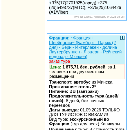
+375(17)2701925(город),+375
(29)5493737(МТС), +375(29)1064426
(A1/Viber)
(тур № 323621, Франция, от 2026-08-08)
Франция
: ~Франция +
Швейцария~ (Бамберг - Париж (2
дня) - Берн - Интерлакен - долина
Лаутербруннен - Люцерн - Рейнский
водопад - Мюнхен)
заказ тура
Цена:
1 875,71 бел. рублей
, за 1
человека при двухместном
размещении
Транспорт: автобус
из Минска
Проживание: отель 3*
Питание: BB (завтраки)
Продолжительность тура (дней/
ночей):
8 дней, без ночных
переездов
Даты выезда:
01.09.2026 ТОЛЬКО
ДЛЯ ТУРИСТОВ С ВИЗАМИ!
Вид тура:
экскурсионный во
Францию
(тур для всех) Каникулы
Примечание к туру: В стоимость тура