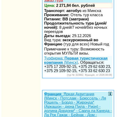
заказ тура
Цена:
2 271,84 бел. рублей
Транспорт: автобус
из Минска
Проживание:
Отель тур класса
Питание: BB (завтраки)
Продолжительность тура (дней/
ночей):
8 дней/7 ночей/без ночных
переездов
Даты выезда:
29.12.2026
Вид тура:
экскурсионный во
Францию
(тур для всех) Новый год
Примечание к туру: Возможность
открытия МУЛЬТИ визы.
Турфирма:
Первая туристическая
компания
(Минск)
. Обращаться:
+375 17 209-92-15, +375 29 62 630 23,
+375 29 109-92-15, +375 33 62 630 23
(тур № 323862, Франция, от 2026-08-08)
Франция
: Яркая Аквитания
(Минск - Потсдам - Брюссель - Ля
Рошель - Бордо - Жиронда*
(Аркашон - дюна Пила - Рион) -
долина Дордони* - Сарла ла Канеда -
Ла Рок Гажак - Бейнак - Дом -