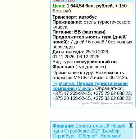
Цена:
1 644,54 бел. рублей
, + 150
бел. руб.
Транспорт: автобус
Проживание:
отель туристического
класса
Питание: BB (завтраки)
Продолжительность тура (дней/
ночей):
7 дней / 6 ночей / без ночных
переездов
Даты выезда:
25.10.2026,
01.11.2026, 06.12.2026
Вид тура:
экскурсионный во
Францию
(тур для всех)
Примечание к туру: Возможность
открытия МУЛЬТИ визы c 06.12.26.
Турфирма:
Первая туристическая
компания
(Минск)
. Обращаться:
+375 17 209-92-15, +375 29 62 630 23,
+375 29 109-92-15, +375 33 62 630 23
(тур № 322928, Франция, от 2026-08-08)
Франция
: Блистательный Новый
год в Страсбурге 2027 (Бамберг -
Страсбург - Оберне* - Кольмар* -