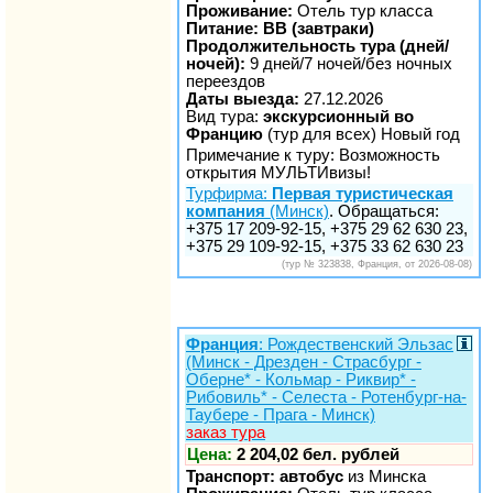
Проживание:
Отель тур класса
Питание: BB (завтраки)
Продолжительность тура (дней/
ночей):
9 дней/7 ночей/без ночных
переездов
Даты выезда:
27.12.2026
Вид тура:
экскурсионный во
Францию
(тур для всех) Новый год
Примечание к туру: Возможность
открытия МУЛЬТИвизы!
Турфирма:
Первая туристическая
компания
(Минск)
. Обращаться:
+375 17 209-92-15, +375 29 62 630 23,
+375 29 109-92-15, +375 33 62 630 23
(тур № 323838, Франция, от 2026-08-08)
Франция
: Рождественский Эльзас
(Минск - Дрезден - Страсбург -
Оберне* - Кольмар - Риквир* -
Рибовиль* - Селеста - Ротенбург-на-
Таубере - Прага - Минск)
заказ тура
Цена:
2 204,02 бел. рублей
Транспорт: автобус
из Минска