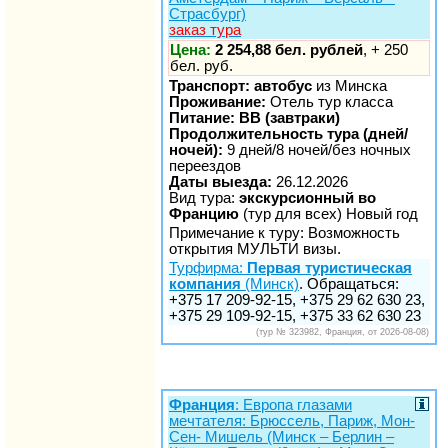
Страсбург)
заказ тура
Цена:
2 254,88 бел. рублей
, + 250
бел. руб.
Транспорт: автобус
из Минска
Проживание:
Отель тур класса
Питание: BB (завтраки)
Продолжительность тура (дней/
ночей):
9 дней/8 ночей/без ночных
переездов
Даты выезда:
26.12.2026
Вид тура:
экскурсионный во
Францию
(тур для всех) Новый год
Примечание к туру: Возможность
открытия МУЛЬТИ визы.
Турфирма:
Первая туристическая
компания
(Минск)
. Обращаться:
+375 17 209-92-15, +375 29 62 630 23,
+375 29 109-92-15, +375 33 62 630 23
(тур № 323982, Франция, от 2026-08-08)
Франция
: Европа глазами
мечтателя: Брюссель, Париж, Мон-
Сен- Мишель (Минск – Берлин –