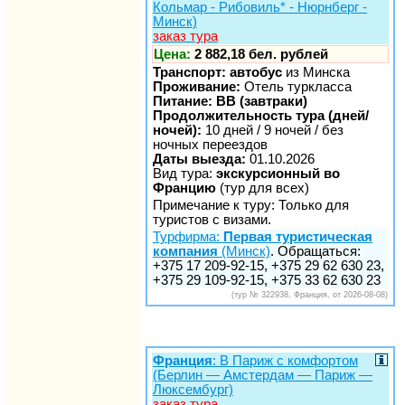
Кольмар - Рибовиль* - Нюрнберг -
Минск)
заказ тура
Цена:
2 882,18 бел. рублей
Транспорт: автобус
из Минска
Проживание:
Отель туркласса
Питание: BB (завтраки)
Продолжительность тура (дней/
ночей):
10 дней / 9 ночей / без
ночных переездов
Даты выезда:
01.10.2026
Вид тура:
экскурсионный во
Францию
(тур для всех)
Примечание к туру: Только для
туристов с визами.
Турфирма:
Первая туристическая
компания
(Минск)
. Обращаться:
+375 17 209-92-15, +375 29 62 630 23,
+375 29 109-92-15, +375 33 62 630 23
(тур № 322938, Франция, от 2026-08-08)
Франция
: В Париж с комфортом
(Берлин — Амстердам — Париж —
Люксембург)
заказ тура