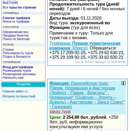
ВЬЕТНАМ
Продолжительность тура (дней/
Все
туры по странам
ночей):
7 дней / 6 ночей / без ночных
переездов
ТУРФИРМЫ
Даты выезда:
01.11.2026
Списки турфирм
Новости турфирм
Вид тура:
экскурсионный во
Францию
(тур для всех)
ТУРУСЛУГИ
Оформление виз
Примечание к туру: Только для
Продажа билетов
туристов с визами.
Поиск по билетам
Турфирма:
Первая туристическая
РАЗНОЕ
компания
(Минск)
. Обращаться:
Страны
+375 17 209-92-15, +375 29 62 630 23,
Популярность туров
Отдых в Беларуси
+375 29 109-92-15, +375 33 62 630 23
(тур № 323140, Франция, от 2026-08-08)
ТУРФИРМАМ
Вход для турфирм
Размещение туров
Размещение рекламы
Написать нам
Франция
: Европейское трио:
Разделы
Париж, Нормандия и Амстердам
Главная aditec.ru
(Эрфурт - Париж - Версаль* -
Витрина путешествий
Нормандия* (Онфлер – Этрета –
Дувиль) - Амстердам – Зансе Сханс*
- Ганновер)
заказ тура
Цена:
2 254,88 бел. рублей
, +250
бел. руб. информационно-
консультацион ная услуга