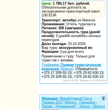
Цена:
1 780,17 бел. рублей
,
Обязательная доплата за
экскурсионно-транспортный пакет
230 EUR
Транспорт: автобус
из Минска
Проживание:
Отель туркласса
Питание: BB (завтраки)
Продолжительность тура (дней/
ночей):
9 дней/8 ночей/без ночных
переездов
Даты выезда:
25.10.2026
Вид тура:
экскурсионный во
Францию
(тур для всех)
Примечание к туру: Только для
туристов с визами.
Турфирма:
Первая туристическая
компания
(Минск)
. Обращаться:
+375 17 209-92-15, +375 29 62 630 23,
+375 29 109-92-15, +375 33 62 630 23
(тур № 323792, Франция, от 2026-08-08)
Франция
: Яркий Новый Год в
Париже 2027 (Минск - Ганновер -
Париж - Нормандия* - Кёльн - Минск)