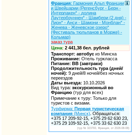
Франция
: Гармония Альп Франции
и Швейцарии (Регенсбург - Берн -
Интерлакен* - долина
Лаутербруннен* - Шамбери (2 дня) -
Лион* - Анси - Шамони - Монблан* -
Женева - Женевское озеро*
(Фестиваль тюльпанов в Морже) -
Кольмар)
заказ тура
Цена:
2 441,38 бел. рублей
Транспорт: автобус
из Минска
Проживание:
Отель туркласса
Питание: BB (завтраки)
Продолжительность тура (дней/
ночей):
9 дней/8 ночей/без ночных
переездов
Даты выезда:
10.10.2026
Вид тура:
экскурсионный во
Францию
(тур для всех)
Примечание к туру: Только для
туристов с визами.
Турфирма:
Первая туристическая
компания
(Минск)
. Обращаться:
+375 17 209-92-15, +375 29 62 630 23,
+375 29 109-92-15, +375 33 62 630 23
(тур № 323793, Франция, от 2026-08-08)