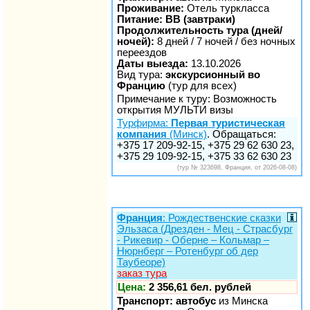
Проживание:
Отель туркласса
Питание: BB (завтраки)
Продолжительность тура (дней/
ночей):
8 дней / 7 ночей / без ночных
переездов
Даты выезда:
13.10.2026
Вид тура:
экскурсионный во
Францию
(тур для всех)
Примечание к туру: Возможность
открытия МУЛЬТИ визы
Турфирма:
Первая туристическая
компания
(Минск)
. Обращаться:
+375 17 209-92-15, +375 29 62 630 23,
+375 29 109-92-15, +375 33 62 630 23
(тур № 323698, Франция, от 2026-08-08)
Франция
: Рождественские сказки
Эльзаса (Дрезден - Мец - Страсбург
- Рикевир - Оберне – Кольмар –
Нюрнберг – Ротенбург об дер
Таубеоре)
заказ тура
Цена:
2 356,61 бел. рублей
Транспорт: автобус
из Минска