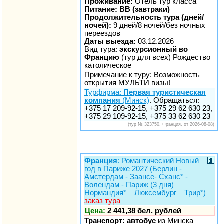
Проживание:
Отель тур класса
Питание: BB (завтраки)
Продолжительность тура (дней/
ночей):
9 дней/8 ночей/без ночных
переездов
Даты выезда:
03.12.2026
Вид тура:
экскурсионный во
Францию
(тур для всех) Рождество
католическое
Примечание к туру: Возможность
открытия МУЛЬТИ визы!
Турфирма:
Первая туристическая
компания
(Минск)
. Обращаться:
+375 17 209-92-15, +375 29 62 630 23,
+375 29 109-92-15, +375 33 62 630 23
(тур № 323750, Франция, от 2026-08-08)
Франция
: Романтический Новый
год в Париже 2027 (Берлин -
Амстердам - Заансе- Сханс* -
Волендам - Париж (3 дня) –
Нормандия* – Люксембург – Трир*)
заказ тура
Цена:
2 441,38 бел. рублей
Транспорт: автобус
из Минска