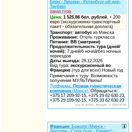
Берн - Люцерн - Ротенбург-об-дер-
Таубер)
заказ тура
Цена:
1 525,86 бел. рублей
, + 200
евро (экскурсионно-транспортный
пакет - обязательная доплата)
Транспорт: автобус
из Минска
Проживание:
Отель туркласса
Питание: BB (завтраки)
Продолжительность тура (дней/
ночей):
7 дней/6 ночей/без ночных
переездов
Даты выезда:
28.12.2026
Вид тура:
экскурсионный во
Францию
(тур для всех) Новый год
Примечание к туру: Возможность
получения МУЛЬТИвизы!
Турфирма:
Первая туристическая
компания
(Минск)
. Обращаться:
+375 17 209-92-15, +375 29 62 630 23,
+375 29 109-92-15, +375 33 62 630 23
(тур № 323941, Франция, от 2026-08-08)
Франция
: Божоле (Минск -
Дрезден - Страсбург - Риквир* -