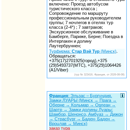
включено: Проезд автобусом
туристического класса ;
Сопровождение по маршруту
профессиональным руководителем
группы; 7 ночлегов в отелях тур
класса (2-4*) ; 7 завтраков;
Экскурсионное обслуживание в
Бамберге, Париже, Берне; Поездка в
Интерлакен и долину
Лаутербруннен;
Турфирма:
Стар Вэй Тур
(Минск)
.
Обращаться:
+375(17)2701925(город),+375
(29)5493737(МТС), +375(29)1064426
(A1/Viber)
(тур № 323416, Франция, от 2026-08-08)
Франция
: Эльзас – Бургундия.
Замки ЛУАРЫ (Минск → Прага →
Оберне → Кольмар → Орлеан →
Шартр → Замки долины Луары:
Шамбор, Шенонсо, Амбуаз → Дижон
→ Страсбург → Баден- Баден →
Вроцлав → Минск)
заказ тура