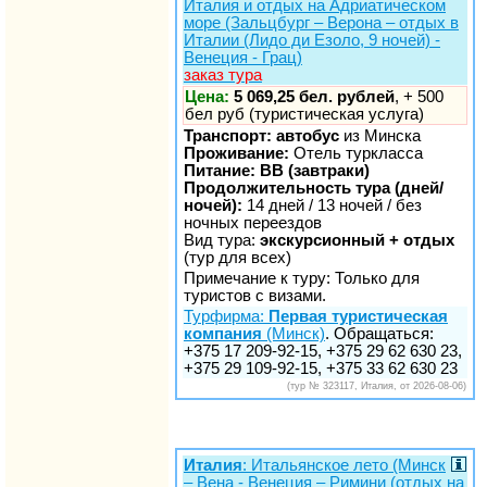
Италия и отдых на Адриатическом
море (Зальцбург – Верона – отдых в
Италии (Лидо ди Езоло, 9 ночей) -
Венеция - Грац)
заказ тура
Цена:
5 069,25 бел. рублей
, + 500
бел руб (туристическая услуга)
Транспорт: автобус
из Минска
Проживание:
Отель туркласса
Питание: BB (завтраки)
Продолжительность тура (дней/
ночей):
14 дней / 13 ночей / без
ночных переездов
Вид тура:
экскурсионный + отдых
(тур для всех)
Примечание к туру: Только для
туристов с визами.
Турфирма:
Первая туристическая
компания
(Минск)
. Обращаться:
+375 17 209-92-15, +375 29 62 630 23,
+375 29 109-92-15, +375 33 62 630 23
(тур № 323117, Италия, от 2026-08-06)
Италия
: Итальянское лето (Минск
– Вена - Венеция – Римини (отдых на