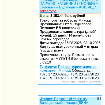
ПАРАЛИЯ КАТЕРИНИ (7 НОЧЕЙ) –
Салоники – Будапешт – КОШИЦЕ*)
заказ тура
Цена:
3 153,44 бел. рублей
Транспорт: автобус
из Минска
Проживание:
Отель туркласса
Питание: BB (завтраки)
Продолжительность тура (дней/
ночей):
15 дней / 14 ночей / без
ночных переездов
Даты выезда:
15.08.2026, 03.10.2026
Вид тура:
экскурсионный + отдых
(тур для всех)
Примечание к туру: Возможность
открытия МУЛЬТИ (Греческая) визы
с 03.10
Турфирма:
Первая туристическая
компания
(Минск)
. Обращаться:
+375 17 209-92-15, +375 29 62 630 23,
+375 29 109-92-15, +375 33 62 630 23
(тур № 323194, Италия, от 2026-08-06)
Италия
: Бархатный сезон на
Венецианской ривьере (ВЕНА –