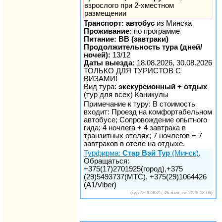
взрослого при 2-хместном
размещении
Транспорт: автобус
из Минска
Проживание:
по программе
Питание: BB (завтраки)
Продолжительность тура (дней/
ночей):
13/12
Даты выезда:
18.08.2026, 30.08.2026
ТОЛЬКО ДЛЯ ТУРИСТОВ С
ВИЗАМИ!
Вид тура:
экскурсионный + отдых
(тур для всех) Каникулы
Примечание к туру: В стоимость
входит: Проезд на комфортабельном
автобусе; Сопровождение опытного
гида; 4 ночлега + 4 завтрака в
транзитных отелях; 7 ночлегов + 7
завтраков в отеле на отдыхе.
Турфирма:
Стар Вэй Тур
(Минск)
.
Обращаться:
+375(17)2701925(город),+375
(29)5493737(МТС), +375(29)1064426
(A1/Viber)
(тур № 323025, Италия, от 2026-08-06)