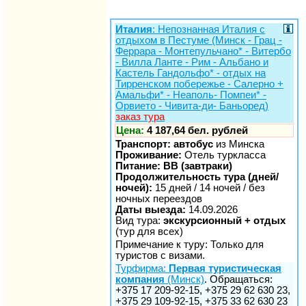
Италия
: Непознанная Италия с
отдыхом в Пестуме (Минск - Грац -
Феррара - Монтепульчано* - Витербо
- Вилла Ланте - Рим - Альбано и
Кастель Гандольфо* - отдых на
Тирренском побережье - Салерно +
Амальфи* - Неаполь- Помпеи* -
Орвието - Чивита-ди- Баньоред)
заказ тура
Цена:
4 187,64 бел. рублей
Транспорт: автобус
из Минска
Проживание:
Отель туркласса
Питание: BB (завтраки)
Продолжительность тура (дней/
ночей):
15 дней / 14 ночей / без
ночных переездов
Даты выезда:
14.09.2026
Вид тура:
экскурсионный + отдых
(тур для всех)
Примечание к туру: Только для
туристов с визами.
Турфирма:
Первая туристическая
компания
(Минск)
. Обращаться:
+375 17 209-92-15, +375 29 62 630 23,
+375 29 109-92-15, +375 33 62 630 23