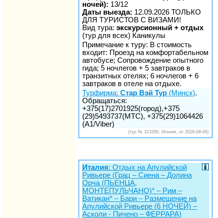
ночей):
13/12
Даты выезда:
12.09.2026 ТОЛЬКО
ДЛЯ ТУРИСТОВ С ВИЗАМИ!
Вид тура:
экскурсионный + отдых
(тур для всех) Каникулы
Примечание к туру: В стоимость
входит: Проезд на комфортабельном
автобусе; Сопровождение опытного
гида; 5 ночлегов + 5 завтраков в
транзитных отелях; 6 ночлегов + 6
завтраков в отеле на отдыхе.
Турфирма:
Стар Вэй Тур
(Минск)
.
Обращаться:
+375(17)2701925(город),+375
(29)5493737(МТС), +375(29)1064426
(A1/Viber)
(тур № 323289, Италия, от 2026-08-06)
Италия
: Отдых на Апулийской
Ривьере (Грац – Сиена – Долина
Орча (ПЬЕНЦА,
МОНТЕПУЛЬЧАНО)* – Рим –
Ватикан* – Бари – Размещение на
Апулийской Ривьере (6 НОЧЕЙ) –
Асколи - Пичено – ФЕРРАРА)