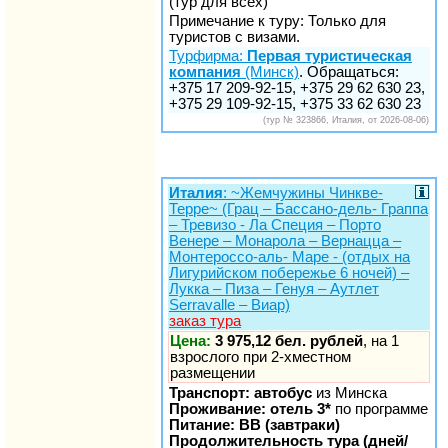
(тур для всех)
Примечание к туру: Только для
туристов с визами.
Турфирма:
Первая туристическая
компания
(Минск)
. Обращаться:
+375 17 209-92-15, +375 29 62 630 23,
+375 29 109-92-15, +375 33 62 630 23
(тур № 323866, Италия, от 2026-08-06)
Италия
: ~Жемчужины Чинкве-
Терре~ (Грац – Бассано-дель- Граппа
– Тревизо - Ла Специя – Порто
Венере – Монарола – Вернацца –
Монтероссо-аль- Маре - (отдых на
Лигурийском побережье 6 ночей) –
Лукка – Пиза – Генуя – Аутлет
Serravalle – Виар)
заказ тура
Цена:
3 975,12 бел. рублей
, на 1
взрослого при 2-хместном
размещении
Транспорт: автобус
из Минска
Проживание: отель 3*
по программе
Питание: BB (завтраки)
Продолжительность тура (дней/