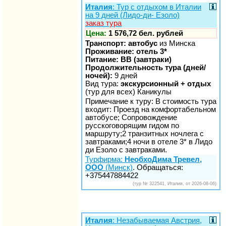
Италия
: Тур с отдыхом в Италии
на 9 дней (Лидо-ди- Езоло)
заказ тура
Цена:
1 576,72 бел. рублей
Транспорт: автобус
из Минска
Проживание: отель 3*
Питание: BB (завтраки)
Продолжительность тура (дней/
ночей):
9 дней
Вид тура:
экскурсионный + отдых
(тур для всех) Каникулы
Примечание к туру: В стоимость тура
входит: Проезд на комфортабельном
автобусе; Сопровождение
русскоговорящим гидом по
маршруту;2 транзитных ночлега с
завтраками;4 ночи в отеле 3* в Лидо
ди Езоло c завтраками.
Турфирма:
НеобхоДима Тревел,
ООО
(Минск)
. Обращаться:
+375447884422
(тур № 322541, Италия, от 2026-08-06)
Италия
: Незабываемая Австрия,