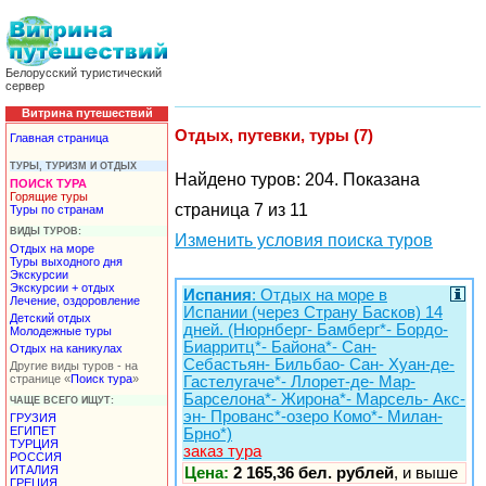
Белорусский туристический
сервер
Витрина путешествий
Отдых, путевки, туры (7)
Главная страница
ТУРЫ, ТУРИЗМ И ОТДЫХ
Найдено туров: 204. Показана
ПОИСК ТУРА
Горящие туры
страница 7 из 11
Туры по странам
ВИДЫ ТУРОВ:
Изменить условия поиска туров
Отдых на море
Туры выходного дня
Экскурсии
Экскурсии + отдых
Испания
: Отдых на море в
Лечение, оздоровление
Испании (через Страну Басков) 14
Детский отдых
дней. (Нюрнберг- Бамберг*- Бордо-
Молодежные туры
Биарритц*- Байона*- Сан-
Отдых на каникулах
Себастьян- Бильбао- Сан- Хуан-де-
Другие виды туров - на
странице «
Поиск тура
»
Гастелугаче*- Ллорет-де- Мар-
Барселона*- Жирона*- Марсель- Акс-
ЧАЩЕ ВСЕГО ИЩУТ:
эн- Прованс*-озеро Комо*- Милан-
ГРУЗИЯ
ЕГИПЕТ
Брно*)
ТУРЦИЯ
заказ тура
РОССИЯ
ИТАЛИЯ
Цена:
2 165,36 бел. рублей
, и выше
ГРЕЦИЯ