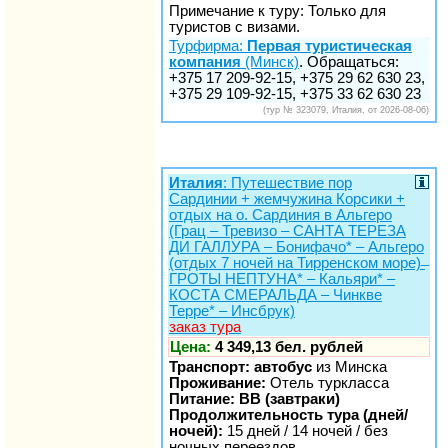
Примечание к туру: Только для
туристов с визами.
Турфирма:
Первая туристическая
компания
(Минск)
. Обращаться:
+375 17 209-92-15, +375 29 62 630 23,
+375 29 109-92-15, +375 33 62 630 23
(тур № 323079, Италия, от 2026-08-06)
Италия
: Путешествие пор
Сардинии + жемчужина Корсики +
отдых на о. Сардиния в Альгеро
(Грац – Тревизо – САНТА ТЕРЕЗА
ДИ ГАЛЛУРА – Бонифачо* – Альгеро
(отдых 7 ночей на Тирренском море) ̶
ГРОТЫ НЕПТУНА* – Кальяри* –
КОСТА СМЕРАЛЬДА – Чинкве
Терре* – Инсбрук)
заказ тура
Цена:
4 349,13 бел. рублей
Транспорт: автобус
из Минска
Проживание:
Отель туркласса
Питание: BB (завтраки)
Продолжительность тура (дней/
ночей):
15 дней / 14 ночей / без
ночных переездов