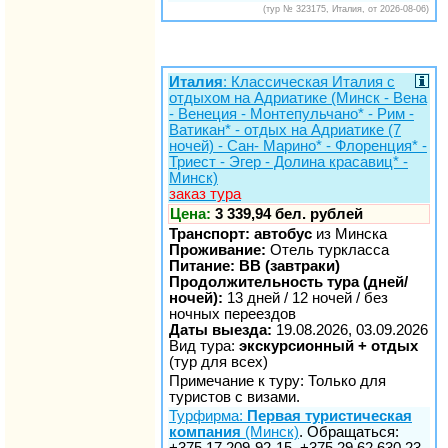
(тур № 323175, Италия, от 2026-08-06)
Италия
: Классическая Италия с
отдыхом на Адриатике (Минск - Вена
- Венеция - Монтепульчано* - Рим -
Ватикан* - отдых на Адриатике (7
ночей) - Сан- Марино* - Флоренция* -
Триест - Эгер - Долина красавиц* -
Минск)
заказ тура
Цена:
3 339,94 бел. рублей
Транспорт: автобус
из Минска
Проживание:
Отель туркласса
Питание: BB (завтраки)
Продолжительность тура (дней/
ночей):
13 дней / 12 ночей / без
ночных переездов
Даты выезда:
19.08.2026, 03.09.2026
Вид тура:
экскурсионный + отдых
(тур для всех)
Примечание к туру: Только для
туристов с визами.
Турфирма:
Первая туристическая
компания
(Минск)
. Обращаться:
+375 17 209-92-15, +375 29 62 630 23,