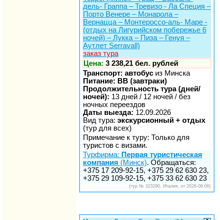
дель- Граппа – Тревизо - Ла Специя –
Порто Венере – Монарола –
Вернацца – Монтероссо-аль- Маре -
(отдых на Лигурийском побережье 6
ночей) – Лукка – Пиза – Генуя –
Аутлет Serravall)
заказ тура
Цена:
3 238,21 бел. рублей
Транспорт: автобус
из Минска
Питание: BB (завтраки)
Продолжительность тура (дней/
ночей):
13 дней / 12 ночей / без
ночных переездов
Даты выезда:
12.09.2026
Вид тура:
экскурсионный + отдых
(тур для всех)
Примечание к туру: Только для
туристов с визами.
Турфирма:
Первая туристическая
компания
(Минск)
. Обращаться:
+375 17 209-92-15, +375 29 62 630 23,
+375 29 109-92-15, +375 33 62 630 23
(тур № 323290, Италия, от 2026-08-06)