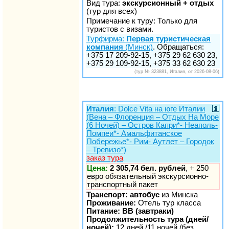
Вид тура:
экскурсионный + отдых
(тур для всех)
Примечание к туру: Только для
туристов с визами.
Турфирма:
Первая туристическая
компания
(Минск)
. Обращаться:
+375 17 209-92-15, +375 29 62 630 23,
+375 29 109-92-15, +375 33 62 630 23
(тур № 323881, Италия, от 2026-08-06)
Италия
: Dolce Vita на юге Италии
(Вена – Флоренция – Отдых На Море
(6 Ночей) – Остров Капри*- Неаполь-
Помпеи*- Амальфитанское
Побережье*- Рим- Аутлет – Городок
– Тревизо*)
заказ тура
Цена:
2 305,74 бел. рублей
, + 250
евро обязательный экскурсионно-
транспортный пакет
Транспорт: автобус
из Минска
Проживание:
Отель тур класса
Питание: BB (завтраки)
Продолжительность тура (дней/
ночей):
12 дней /11 ночей /без