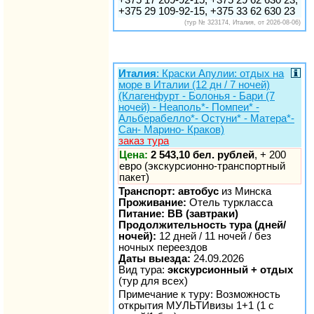
+375 29 109-92-15, +375 33 62 630 23
(тур № 323174, Италия, от 2026-08-06)
Италия
: Краски Апулии: отдых на
море в Италии (12 дн / 7 ночей)
(Клагенфурт - Болонья - Бари (7
ночей) - Неаполь*- Помпеи* -
Альберабелло*- Остуни* - Матера*-
Сан- Марино- Краков)
заказ тура
Цена:
2 543,10 бел. рублей
, + 200
евро (экскурсионно-транспортный
пакет)
Транспорт: автобус
из Минска
Проживание:
Отель туркласса
Питание: BB (завтраки)
Продолжительность тура (дней/
ночей):
12 дней / 11 ночей / без
ночных переездов
Даты выезда:
24.09.2026
Вид тура:
экскурсионный + отдых
(тур для всех)
Примечание к туру: Возможность
открытия МУЛЬТИвизы 1+1 (1 с