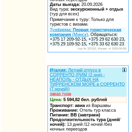
Даты выезда:
20.09.2026
Вид тура:
экскурсионный + отдых
(тур для всех)
Примечание к туру: Только для
туристов с визами.
Турфирма:
Первая туристическая
компания
(Минск)
. Обращаться:
+375 17 209-92-15, +375 29 62 630 23,
+375 29 109-92-15, +375 33 62 630 23
(тур № 323193, Италия, от 2026-08-06)
Италия
: Летний отпуск в
СОРРЕНТО (РИМ (2 дня) -
НЕАПОЛЬ - ОТДЫХ НА
ТИРРЕНСКОМ МОРЕ в СОРРЕНТО
(7 ночей))
заказ тура
Цена:
5 594,82 бел. рублей
Транспорт: авиа
из Варшавы
Проживание:
Отель тур класса
Питание: BB (завтраки)
Продолжительность тура (дней/
ночей):
13 дней /12 ночей /без
ночных переездов