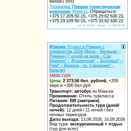
визой/1 без)
Турфирма:
Первая туристическая
компания
(Минск)
. Обращаться:
+375 17 209-92-15, +375 29 62 630 23,
+375 29 109-92-15, +375 33 62 630 23
(тур № 323191, Италия, от 2026-08-06)
Италия
: Отдых в Римини с
комфортом 2026 (Вена – Венеция –
Римини (7 ночей на море - Сан
Марино* – Флоренция* – Болонья* –
Рим* – Верона - оз. Сирмионе* -
Краков)
заказ тура
Цена:
2 373,56 бел. рублей
, +200
евро и +200 бел руб
Транспорт: автобус
из Минска
Проживание:
Отель туркласса
Питание: BB (завтраки)
Продолжительность тура (дней/
ночей):
12 дней / 11 ночей / без
ночных переездов
Даты выезда:
13.08.2026, 10.09.2026
Вид тура:
экскурсионный + отдых
(тур для всех)