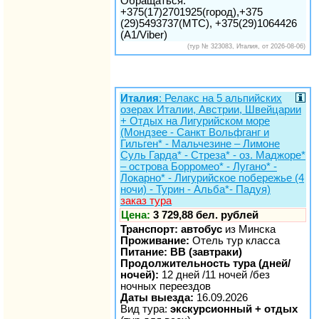
Обращаться:
+375(17)2701925(город),+375
(29)5493737(МТС), +375(29)1064426
(A1/Viber)
(тур № 323083, Италия, от 2026-08-06)
Италия
: Релакс на 5 альпийских
озерах Италии, Австрии, Швейцарии
+ Отдых на Лигурийском море
(Мондзее - Санкт Вольфганг и
Гильген* - Мальчезине – Лимоне
Суль Гарда* - Стреза* - оз. Маджоре*
– острова Борромео* - Лугано* -
Локарно* - Лигурийское побережье (4
ночи) - Турин - Альба*- Падуя)
заказ тура
Цена:
3 729,88 бел. рублей
Транспорт: автобус
из Минска
Проживание:
Отель тур класса
Питание: BB (завтраки)
Продолжительность тура (дней/
ночей):
12 дней /11 ночей /без
ночных переездов
Даты выезда:
16.09.2026
Вид тура:
экскурсионный + отдых