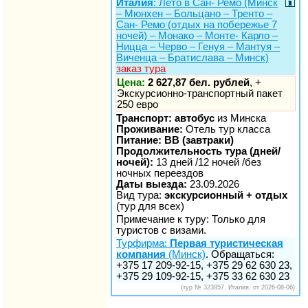
Италия
: Лето в Сан- Ремо (Минск
– Мюнхен – Больцано – Тренто –
Сан- Ремо (отдых на побережье 7
ночей) – Монако – Монте- Карло –
Ницца – Черво – Генуя – Мантуя –
Виченца – Братислава – Минск)
заказ тура
Цена:
2 627,87 бел. рублей
, +
Экскурсионно-транспортный пакет
250 евро
Транспорт: автобус
из Минска
Проживание:
Отель тур класса
Питание: BB (завтраки)
Продолжительность тура (дней/
ночей):
13 дней /12 ночей /без
ночных переездов
Даты выезда:
23.09.2026
Вид тура:
экскурсионный + отдых
(тур для всех)
Примечание к туру: Только для
туристов с визами.
Турфирма:
Первая туристическая
компания
(Минск)
. Обращаться:
+375 17 209-92-15, +375 29 62 630 23,
+375 29 109-92-15, +375 33 62 630 23
(тур № 323857, Италия, от 2026-08-06)