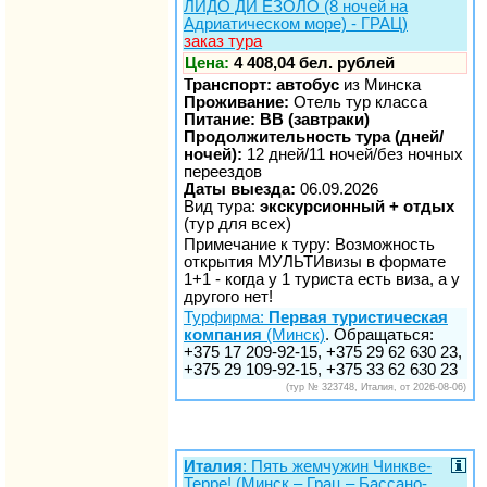
ЛИДО ДИ ЕЗОЛО (8 ночей на
Адриатическом море) - ГРАЦ)
заказ тура
Цена:
4 408,04 бел. рублей
Транспорт: автобус
из Минска
Проживание:
Отель тур класса
Питание: BB (завтраки)
Продолжительность тура (дней/
ночей):
12 дней/11 ночей/без ночных
переездов
Даты выезда:
06.09.2026
Вид тура:
экскурсионный + отдых
(тур для всех)
Примечание к туру: Возможность
открытия МУЛЬТИвизы в формате
1+1 - когда у 1 туриста есть виза, а у
другого нет!
Турфирма:
Первая туристическая
компания
(Минск)
. Обращаться:
+375 17 209-92-15, +375 29 62 630 23,
+375 29 109-92-15, +375 33 62 630 23
(тур № 323748, Италия, от 2026-08-06)
Италия
: Пять жемчужин Чинкве-
Терре! (Минск – Грац – Бассано-