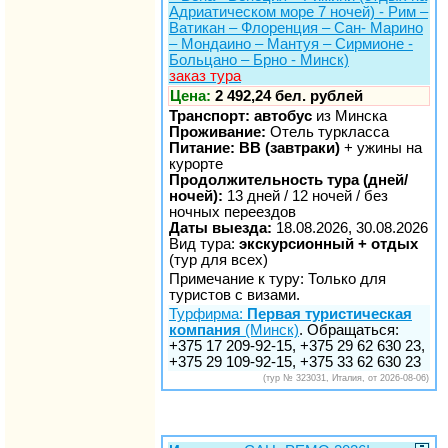
Адриатическом море 7 ночей) - Рим –
Ватикан – Флоренция – Сан- Марино
– Мондаино – Мантуя – Сирмионе -
Больцано – Брно - Минск)
заказ тура
Цена:
2 492,24 бел. рублей
Транспорт: автобус
из Минска
Проживание:
Отель туркласса
Питание: BB (завтраки)
+ ужины на
курорте
Продолжительность тура (дней/
ночей):
13 дней / 12 ночей / без
ночных переездов
Даты выезда:
18.08.2026, 30.08.2026
Вид тура:
экскурсионный + отдых
(тур для всех)
Примечание к туру: Только для
туристов с визами.
Турфирма:
Первая туристическая
компания
(Минск)
. Обращаться:
+375 17 209-92-15, +375 29 62 630 23,
+375 29 109-92-15, +375 33 62 630 23
(тур № 323031, Италия, от 2026-08-06)