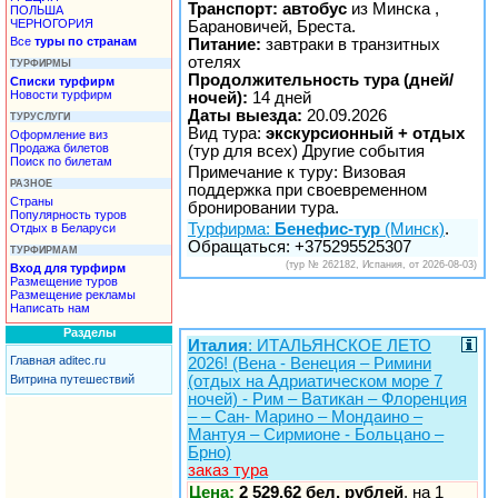
Транспорт: автобус
из Минска ,
ПОЛЬША
ЧЕРНОГОРИЯ
Барановичей, Бреста.
Все
туры по странам
Питание:
завтраки в транзитных
отелях
ТУРФИРМЫ
Продолжительность тура (дней/
Списки турфирм
Новости турфирм
ночей):
14 дней
Даты выезда:
20.09.2026
ТУРУСЛУГИ
Вид тура:
экскурсионный + отдых
Оформление виз
Продажа билетов
(тур для всех) Другие события
Поиск по билетам
Примечание к туру: Визовая
РАЗНОЕ
поддержка при своевременном
Страны
бронировании тура.
Популярность туров
Турфирма:
Бенефис-тур
(Минск)
.
Отдых в Беларуси
Обращаться: +375295525307
ТУРФИРМАМ
(тур № 262182, Испания, от 2026-08-03)
Вход для турфирм
Размещение туров
Размещение рекламы
Написать нам
Разделы
Италия
: ИТАЛЬЯНСКОЕ ЛЕТО
Главная aditec.ru
2026! (Вена - Венеция – Римини
(отдых на Адриатическом море 7
Витрина путешествий
ночей) - Рим – Ватикан – Флоренция
– – Сан- Марино – Мондаино –
Мантуя – Сирмионе - Больцано –
Брно)
заказ тура
Цена:
2 529,62 бел. рублей
, на 1