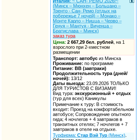
Италия
: ~ САН- РЕМО 2026!~
(Минск – Мюнхен – Больцано –
Тренто - Сан- Ремо (отдых на
побережье 7 ночей) – Монако –
Монте Карло – Ницца – Черво –
Генуя – Мантуя - Виченца –
Братислава – Минск)
заказ тура
Цена:
2 667,29 бел. рублей
, на 1
взрослого при 2-хместном
размещении
Транспорт: автобус
из Минска
Проживание:
по программе
Питание: BB (завтраки)
Продолжительность тура (дней/
ночей):
13/12
Даты выезда:
23.09.2026 ТОЛЬКО
ДЛЯ ТУРИСТОВ С ВИЗАМИ!
Вид тура:
экскурсионный + отдых
(тур для всех) Каникулы
Примечание к туру: В стоимость
входит: Проезд на комфортабельном
автобусе; Сопровождение опытного
гида; 4 ночлегов + 4 завтраков в
транзитных отелях; 7 ночлегов + 7
завтраков в отеле на отдыхе.
Турфирма:
Стар Вэй Тур
(Минск)
.