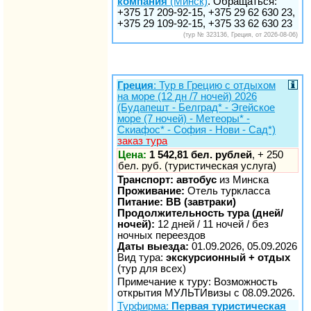
компания
(Минск)
. Обращаться:
+375 17 209-92-15, +375 29 62 630 23,
+375 29 109-92-15, +375 33 62 630 23
(тур № 323136, Греция, от 2026-08-06)
Греция
: Тур в Грецию с отдыхом
на море (12 дн /7 ночей) 2026
(Будапешт - Белград* - Эгейское
море (7 ночей) - Метеоры* -
Скиафос* - София - Нови - Сад*)
заказ тура
Цена:
1 542,81 бел. рублей
, + 250
бел. руб. (туристическая услуга)
Транспорт: автобус
из Минска
Проживание:
Отель туркласса
Питание: BB (завтраки)
Продолжительность тура (дней/
ночей):
12 дней / 11 ночей / без
ночных переездов
Даты выезда:
01.09.2026, 05.09.2026
Вид тура:
экскурсионный + отдых
(тур для всех)
Примечание к туру: Возможность
открытия МУЛЬТИвизы с 08.09.2026.
Турфирма:
Первая туристическая