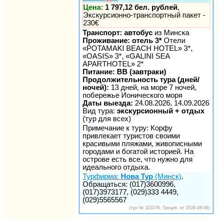
Цена:
1 797,12 бел. рублей
,
Экскурсионно-транспортный пакет -
230€
Транспорт: автобус
из Минска
Проживание: отель 3*
Отели
«POTAMAKI BEACH HOTEL» 3*,
«OASIS» 3*, «GALINI SEA
APARTHOTEL» 2*
Питание: BB (завтраки)
Продолжительность тура (дней/
ночей):
13 дней, на море 7 ночей,
побережье Ионического моря
Даты выезда:
24.08.2026, 14.09.2026
Вид тура:
экскурсионный + отдых
(тур для всех)
Примечание к туру: Корфу
привлекает туристов своими
красивыми пляжами, живописными
городами и богатой историей. На
острове есть все, что нужно для
идеального отдыха.
Турфирма:
Нова Тур
(Минск)
.
Обращаться: (017)3600996,
(017)3973177, (029)333 4449,
(029)5565567
(тур № 323176, Греция, от 2026-08-06)