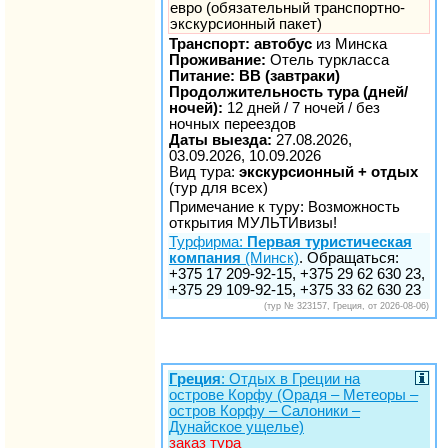
евро (обязательный транспортно-
экскурсионный пакет)
Транспорт: автобус
из Минска
Проживание:
Отель туркласса
Питание: BB (завтраки)
Продолжительность тура (дней/
ночей):
12 дней / 7 ночей / без
ночных переездов
Даты выезда:
27.08.2026,
03.09.2026, 10.09.2026
Вид тура:
экскурсионный + отдых
(тур для всех)
Примечание к туру: Возможность
открытия МУЛЬТИвизы!
Турфирма:
Первая туристическая
компания
(Минск)
. Обращаться:
+375 17 209-92-15, +375 29 62 630 23,
+375 29 109-92-15, +375 33 62 630 23
(тур № 323157, Греция, от 2026-08-06)
Греция
: Отдых в Греции на
острове Корфу (Орадя – Метеоры –
остров Корфу – Салоники –
Дунайское ущелье)
заказ тура