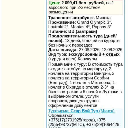
Цена:
2 099,41 бел. рублей
, на 1
взрослого при 2-хместном
размещении
Транспорт: автобус
из Минска
Проживание:
Grand Olympic 3*,
Loutraki 2*, Mantas 4*, Pappas 3*
Питание: BB (завтраки)
Продолжительность тура (дней/
ночей):
13 дней, 6 ночей на курорте,
без ночных переездов
Даты выезда:
27.08.2026, 12.09.2026
Вид тура:
экскурсионный + отдых
(тур для всех) Каникулы
Примечание к туру: В стоимость тура
входит: автобус по маршруту, 2
ночлега на территории Венгрии, 2
ночлега на территории Сербии
(Белград), 1 ночлег в Метеорах, 1
ночлег в Охриде в отелях 2-3* на
базе завтраков и 6 ночей в Лутраки в
выбранном отеле, услуги
сопровождающего группы,
оформление документов.
Турфирма:
Стар Вэй Тур
(Минск)
.
Обращаться:
+375(17)2701925(город),+375
(29)5493737(МТС), +375(29)1064426