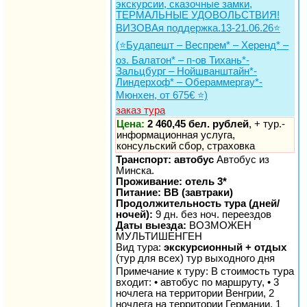
экскурсии, сказочные замки,
ТЕРМАЛЬНЫЕ УДОВОЛЬСТВИЯ!
ВИЗОВАя поддержка.13-21.06.26⭐️
(⭐️Будапешт – Веспрем* – Херенд* –
оз. Балатон* – п-ов Тихань*-
Зальцбург – Нойшванштайн*-
Линдерхоф* – Обераммергау*-
Мюнхен, от 675€ ⭐️)
заказ тура
Цена:
2 460,45 бел. рублей
, + тур.-
информационная услуга,
консульский сбор, страховка
Транспорт: автобус
Автобус из
Минска.
Проживание: отель 3*
Питание: BB (завтраки)
Продолжительность тура (дней/
ночей):
9 дн. без ноч. переездов
Даты выезда:
ВОЗМОЖЕН
МУЛЬТИШЕНГЕН
Вид тура:
экскурсионный + отдых
(тур для всех) тур выходного дня
Примечание к туру: В стоимость тура
входит: • автобус по маршруту, • 3
ночлега на территории Венгрии, 2
ночлега на территории Германии, 1