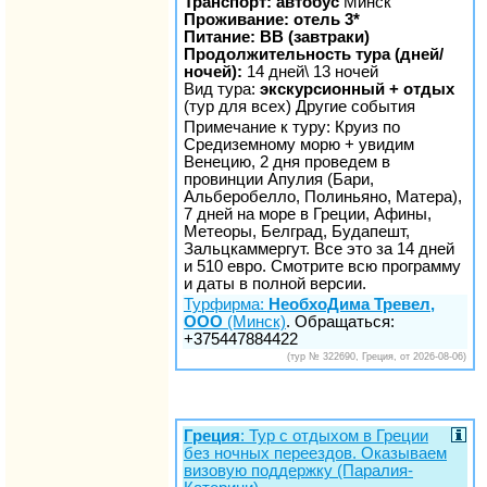
Транспорт: автобус
Минск
Проживание: отель 3*
Питание: BB (завтраки)
Продолжительность тура (дней/
ночей):
14 дней\ 13 ночей
Вид тура:
экскурсионный + отдых
(тур для всех) Другие события
Примечание к туру: Круиз по
Средиземному морю + увидим
Венецию, 2 дня проведем в
провинции Апулия (Бари,
Альберобелло, Полиньяно, Матера),
7 дней на море в Греции, Афины,
Метеоры, Белград, Будапешт,
Зальцкаммергут. Все это за 14 дней
и 510 евро. Смотрите всю программу
и даты в полной версии.
Турфирма:
НеобхоДима Тревел,
ООО
(Минск)
. Обращаться:
+375447884422
(тур № 322690, Греция, от 2026-08-06)
Греция
: Тур с отдыхом в Греции
без ночных переездов. Оказываем
визовую поддержку (Паралия-