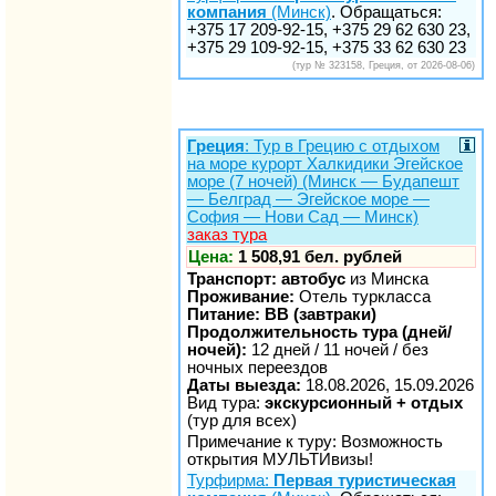
компания
(Минск)
. Обращаться:
+375 17 209-92-15, +375 29 62 630 23,
+375 29 109-92-15, +375 33 62 630 23
(тур № 323158, Греция, от 2026-08-06)
Греция
: Тур в Грецию с отдыхом
на море курорт Халкидики Эгейское
море (7 ночей) (Минск — Будапешт
— Белград — Эгейское море —
София — Нови Сад — Минск)
заказ тура
Цена:
1 508,91 бел. рублей
Транспорт: автобус
из Минска
Проживание:
Отель туркласса
Питание: BB (завтраки)
Продолжительность тура (дней/
ночей):
12 дней / 11 ночей / без
ночных переездов
Даты выезда:
18.08.2026, 15.09.2026
Вид тура:
экскурсионный + отдых
(тур для всех)
Примечание к туру: Возможность
открытия МУЛЬТИвизы!
Турфирма:
Первая туристическая