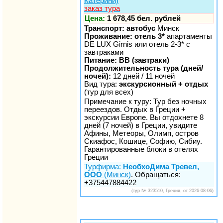
Катерини)
заказ тура
Цена:
1 678,45 бел. рублей
Транспорт: автобус
Минск
Проживание: отель 3*
апартаменты
DE LUX Girnis или отель 2-3* с
завтраками
Питание: BB (завтраки)
Продолжительность тура (дней/
ночей):
12 дней / 11 ночей
Вид тура:
экскурсионный + отдых
(тур для всех)
Примечание к туру: Тур без ночных
переездов. Отдых в Греции +
экскурсии Европе. Вы отдохнете 8
дней (7 ночей) в Греции, увидите
Афины, Метеоры, Олимп, остров
Скиафос, Кошице, Софию, Сибиу.
Гарантированные блоки в отелях
Греции
Турфирма:
НеобхоДима Тревел,
ООО
(Минск)
. Обращаться:
+375447884422
(тур № 323510, Греция, от 2026-08-06)