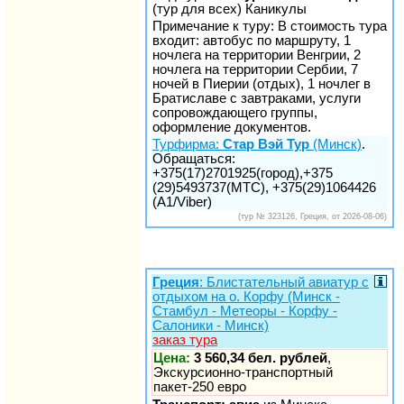
(тур для всех) Каникулы
Примечание к туру: В стоимость тура
входит: автобус по маршруту, 1
ночлега на территории Венгрии, 2
ночлега на территории Сербии, 7
ночей в Пиерии (отдых), 1 ночлег в
Братиславе с завтраками, услуги
сопровождающего группы,
оформление документов.
Турфирма:
Стар Вэй Тур
(Минск)
.
Обращаться:
+375(17)2701925(город),+375
(29)5493737(МТС), +375(29)1064426
(A1/Viber)
(тур № 323126, Греция, от 2026-08-06)
Греция
: Блистательный авиатур с
отдыхом на о. Корфу (Минск -
Стамбул - Метеоры - Корфу -
Салоники - Минск)
заказ тура
Цена:
3 560,34 бел. рублей
,
Экскурсионно-транспортный
пакет-250 евро