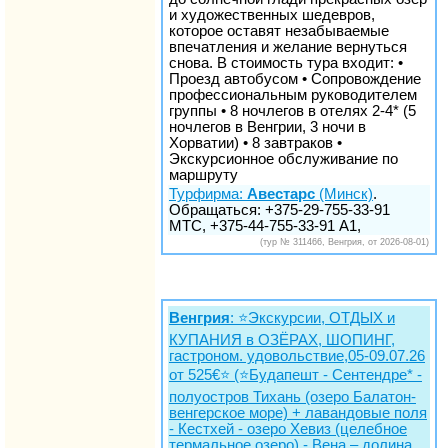
и художественных шедевров,
которое оставят незабываемые
впечатления и желание вернуться
снова. В стоимость тура входит: •
Проезд автобусом • Сопровождение
профессиональным руководителем
группы • 8 ночлегов в отелях 2-4* (5
ночлегов в Венгрии, 3 ночи в
Хорватии) • 8 завтраков •
Экскурсионное обслуживание по
маршруту
Турфирма:
Авестарс
(Минск)
.
Обращаться: +375-29-755-33-91
МТС, +375-44-755-33-91 А1,
(тур № 311466, Венгрия, от 2026-08-01)
Венгрия
: ⭐️Экскурсии, ОТДЫХ и
КУПАНИЯ в ОЗЁРАХ, ШОПИНГ,
гастроном. удовольствие,05-09.07.26
от 525€⭐️ (⭐️Будапешт - Сентендре* -
полуостров Тихань (озеро Балатон-
венгерское море) + лавандовые поля
- Кестхей - озеро Хевиз (целебное
термальное озеро) - Вена – долина