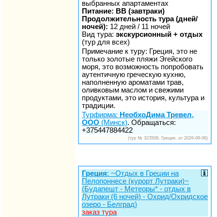
выбранных апартаментах
Питание: BB (завтраки)
Продолжительность тура (дней/
ночей):
12 дней / 11 ночей
Вид тура:
экскурсионный + отдых
(тур для всех)
Примечание к туру: Греция, это не
только золотые пляжи Эгейского
моря, это возможность попробовать
аутентичную греческую кухню,
наполненную ароматами трав,
оливковым маслом и свежими
продуктами, это история, культура и
традиции.
Турфирма:
НеобхоДима Тревел,
ООО
(Минск)
. Обращаться:
+375447884422
(тур № 323509, Греция, от 2026-08-06)
Греция
: ~Отдых в Греции на
Пелопоннесе (курорт Лутраки)~
(Будапешт - Метеоры* - отдых в
Лутраки (6 ночей) - Охрид/Охридское
озеро - Белград)
заказ тура