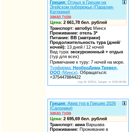
Греция
: Отдых в Греции на
Эгейском побережье (Паралия-
Катерини)
заказ тура
Цена:
2 661,78 бел. рублей
Транспорт: автобус
Минск
Проживание: отель 3*
Питание: BB (завтраки)
Продолжительность тура (дней/
ночей):
13 дней / 12 ночей
Вид тура:
экскурсионный + отдых
(тур для всех)
Примечание к туру: 7 ночей на море.
Турфирма:
НеобхоДима Тревел,
ООО
(Минск)
. Обращаться:
+375447884422
(тур № 323514, Греция, от 2026-08-06)
Греция
: Авиа тур в Грецию 2026
(Салоники)
заказ тура
Цена:
2 695,69 бел. рублей
Транспорт: авиа
Варшава
Проживание:
Проживание в