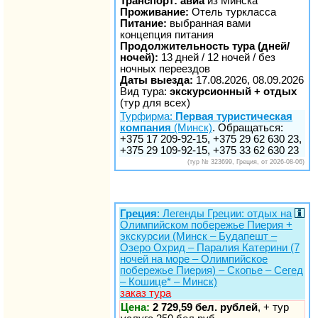
Транспорт: авиа
из Минска
Проживание:
Отель туркласса
Питание:
выбранная вами
концепция питания
Продолжительность тура (дней/
ночей):
13 дней / 12 ночей / без
ночных переездов
Даты выезда:
17.08.2026, 08.09.2026
Вид тура:
экскурсионный + отдых
(тур для всех)
Турфирма:
Первая туристическая
компания
(Минск)
. Обращаться:
+375 17 209-92-15, +375 29 62 630 23,
+375 29 109-92-15, +375 33 62 630 23
(тур № 323699, Греция, от 2026-08-06)
Греция
: Легенды Греции: отдых на
Олимпийском побережье Пиерия +
экскурсии (Минск – Будапешт –
Озеро Охрид – Паралия Катерини (7
ночей на море – Олимпийское
побережье Пиерия) – Скопье – Сегед
– Кошице* – Минск)
заказ тура
Цена:
2 729,59 бел. рублей
, + тур