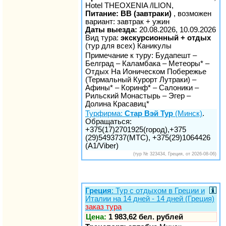
Hotel THEOXENIA /ILION,
Питание: BB (завтраки)
, возможен
вариант: завтрак + ужин
Даты выезда:
20.08.2026, 10.09.2026
Вид тура:
экскурсионный + отдых
(тур для всех) Каникулы
Примечание к туру: Будапешт –
Белград – Каламбака – Метеоры* –
Отдых На Ионическом Побережье
(Термальный Курорт Лутраки) –
Афины* – Коринф* – Салоники –
Рильский Монастырь – Эгер –
Долина Красавиц*
Турфирма:
Стар Вэй Тур
(Минск)
.
Обращаться:
+375(17)2701925(город),+375
(29)5493737(МТС), +375(29)1064426
(A1/Viber)
(тур № 323434, Греция, от 2026-08-06)
Греция
: Тур с отдыхом в Греции и
Италии на 14 дней - 14 дней (Греция)
заказ тура
Цена:
1 983,62 бел. рублей