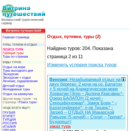
Белорусский туристический
сервер
Витрина путешествий
Отдых, путевки, туры (2)
Главная страница
ТУРЫ, ТУРИЗМ И ОТДЫХ
Найдено туров: 204. Показана
ПОИСК ТУРА
Горящие туры
страница 2 из 11
Туры по странам
ВИДЫ ТУРОВ:
Изменить условия поиска туров
Отдых на море
Туры выходного дня
Экскурсии
Экскурсии + отдых
Венгрия
: Незабываемый отдых на
Лечение, оздоровление
двух берегах: 2 ночи на оз. Балатон
Детский отдых
+ 5 ночей на Адриатическом море
Молодежные туры
Хорватии (Эгер – Долина Красавиц*-
Отдых на каникулах
Озеро БАЛАТОН (2 ночи) -
Другие виды туров - на
странице «
Поиск тура
»
Секешфехервар*- Замок Бори * –
Балатонфюред*- п-ов Тихань* -
ЧАЩЕ ВСЕГО ИЩУТ:
Загреб – ОТДЫХ НА Макарской
ГРУЗИЯ
ЕГИПЕТ
Ривьере (5 ночей) – Сплит – Трогир* -
ТУРЦИЯ
Будапешт)
РОССИЯ
заказ тура
ИТАЛИЯ
ГРЕЦИЯ