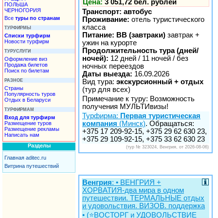
Цена:
3 051,72 бел. рублей
ПОЛЬША
ЧЕРНОГОРИЯ
Транспорт: автобус
Все
туры по странам
Проживание:
отель туристического
класса
ТУРФИРМЫ
Питание: BB (завтраки)
завтрак +
Списки турфирм
Новости турфирм
ужин на курорте
Продолжительность тура (дней/
ТУРУСЛУГИ
ночей):
12 дней / 11 ночей / без
Оформление виз
Продажа билетов
ночных переездов
Поиск по билетам
Даты выезда:
16.09.2026
РАЗНОЕ
Вид тура:
экскурсионный + отдых
Страны
(тур для всех)
Популярность туров
Примечание к туру: Возможность
Отдых в Беларуси
получения МУЛЬТИвизы!
ТУРФИРМАМ
Турфирма:
Первая туристическая
Вход для турфирм
компания
(Минск)
. Обращаться:
Размещение туров
Размещение рекламы
+375 17 209-92-15, +375 29 62 630 23,
Написать нам
+375 29 109-92-15, +375 33 62 630 23
Разделы
(тур № 323024, Венгрия, от 2026-08-06)
Главная aditec.ru
Витрина путешествий
Венгрия
: • ВЕНГРИЯ +
ХОРВАТИЯ-два мира в одном
путешествии. ТЕРМАЛЬНЫЕ отдых
и удовольствия. ВИЗОВ. поддержка
• (⭐ВОСТОРГ и УДОВОЛЬСТВИЕ