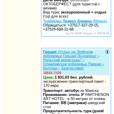
ОКТОБЕРФЕСТ (для туристов с
визами)
Вид тура:
экскурсионный + отдых
(тур для всех)
Турфирма:
Трэвел Домино
(Минск)
.
Обращаться: +37517-327-29-15,
+37529-668-31-68
(тур № 323499, Венгрия, от 2026-05-29)
Греция
: Отдых на Эгейском
побережье Греции! (Будапешт –
Рильский монастырь* –
Олимпийское побережье Пиерия –
Белград – Братислава)
заказ тура
Цена:
1 831,03 бел. рублей
,
экскурсионно-транспортный пакет -
170 евро
Транспорт: автобус
из Минска
Проживание: отель 3*
PARTHENON
ART HOTEL - в 50 метрах от пляжа.
Питание: BB (завтраки)
шведский
стол
Продолжительность тура (дней/