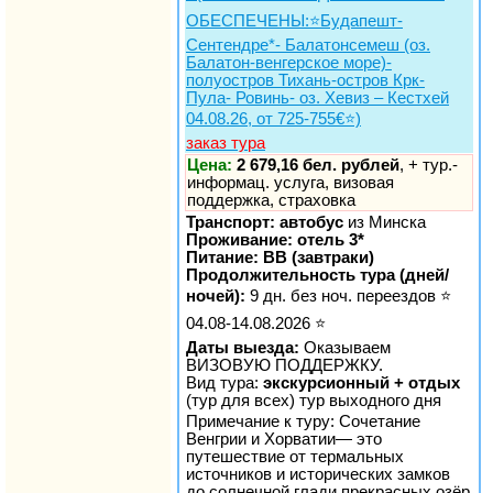
ОБЕСПЕЧЕНЫ:⭐Будапешт-
Сентендре*- Балатонсемеш (оз.
Балатон-венгерское море)-
полуостров Тихань-остров Крк-
Пула- Ровинь- оз. Хевиз – Кестхей
04.08.26, от 725-755€⭐)
заказ тура
Цена:
2 679,16 бел. рублей
, + тур.-
информац. услуга, визовая
поддержка, страховка
Транспорт: автобус
из Минска
Проживание: отель 3*
Питание: BB (завтраки)
Продолжительность тура (дней/
ночей):
9 дн. без ноч. переездов ⭐
04.08-14.08.2026 ⭐
Даты выезда:
Оказываем
ВИЗОВУЮ ПОДДЕРЖКУ.
Вид тура:
экскурсионный + отдых
(тур для всех) тур выходного дня
Примечание к туру: Сочетание
Венгрии и Хорватии— это
путешествие от термальных
источников и исторических замков
до солнечной глади прекрасных озёр