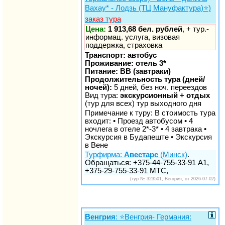
Вахау* - Лодзь (ТЦ Мануфактура)⭐️)
заказ тура
Цена:
1 913,68 бел. рублей
, + тур.-
информац. услуга, визовая
поддержка, страховка
Транспорт: автобус
Проживание: отель 3*
Питание: BB (завтраки)
Продолжительность тура (дней/
ночей):
5 дней, без ноч. переездов
Вид тура:
экскурсионный + отдых
(тур для всех) тур выходного дня
Примечание к туру: В стоимость тура
входит: • Проезд автобусом • 4
ночлега в отеле 2*-3* • 4 завтрака •
Экскурсия в Будапеште • Экскурсия
в Вене
Турфирма:
Авестарс
(Минск)
.
Обращаться: +375-44-755-33-91 А1,
+375-29-755-33-91 МТС,
(тур № 323501, Венгрия, от 2026-07-02)
Венгрия
: ⭐️Венгрия- Германия: