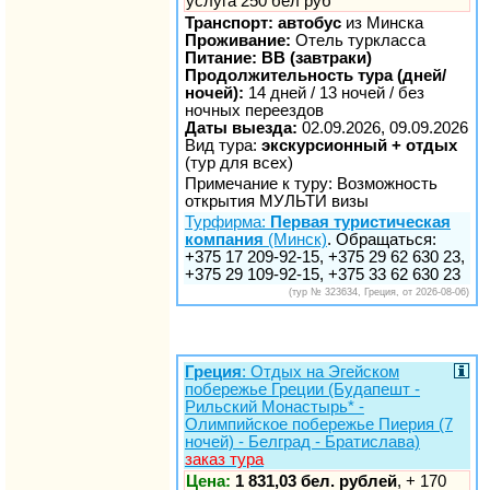
услуга 250 бел руб
Транспорт: автобус
из Минска
Проживание:
Отель туркласса
Питание: BB (завтраки)
Продолжительность тура (дней/
ночей):
14 дней / 13 ночей / без
ночных переездов
Даты выезда:
02.09.2026, 09.09.2026
Вид тура:
экскурсионный + отдых
(тур для всех)
Примечание к туру: Возможность
открытия МУЛЬТИ визы
Турфирма:
Первая туристическая
компания
(Минск)
. Обращаться:
+375 17 209-92-15, +375 29 62 630 23,
+375 29 109-92-15, +375 33 62 630 23
(тур № 323634, Греция, от 2026-08-06)
Греция
: Отдых на Эгейском
побережье Греции (Будапешт -
Рильский Монастырь* -
Олимпийское побережье Пиерия (7
ночей) - Белград - Братислава)
заказ тура
Цена:
1 831,03 бел. рублей
, + 170