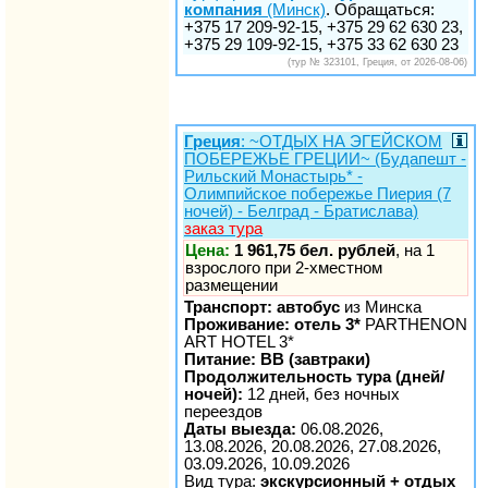
компания
(Минск)
. Обращаться:
+375 17 209-92-15, +375 29 62 630 23,
+375 29 109-92-15, +375 33 62 630 23
(тур № 323101, Греция, от 2026-08-06)
Греция
: ~ОТДЫХ НА ЭГЕЙСКОМ
ПОБЕРЕЖЬЕ ГРЕЦИИ~ (Будапешт -
Рильский Монастырь* -
Олимпийское побережье Пиерия (7
ночей) - Белград - Братислава)
заказ тура
Цена:
1 961,75 бел. рублей
, на 1
взрослого при 2-хместном
размещении
Транспорт: автобус
из Минска
Проживание: отель 3*
PARTHENON
ART HOTEL 3*
Питание: BB (завтраки)
Продолжительность тура (дней/
ночей):
12 дней, без ночных
переездов
Даты выезда:
06.08.2026,
13.08.2026, 20.08.2026, 27.08.2026,
03.09.2026, 10.09.2026
Вид тура:
экскурсионный + отдых