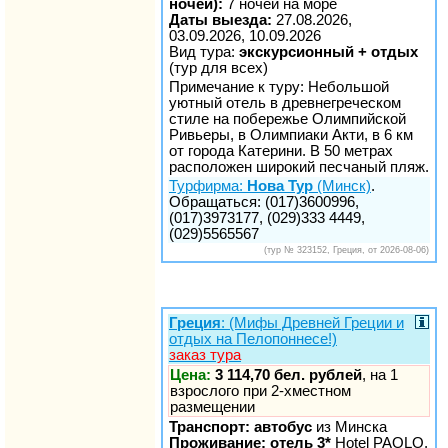
ночей):
7 ночей на море
Даты выезда:
27.08.2026,
03.09.2026, 10.09.2026
Вид тура:
экскурсионный + отдых
(тур для всех)
Примечание к туру: Небольшой
уютный отель в древнегреческом
стиле на побережье Олимпийской
Ривьеры, в Олимпиаки Акти, в 6 км
от города Катерини. В 50 метрах
расположен широкий песчаный пляж.
Турфирма:
Нова Тур
(Минск)
.
Обращаться: (017)3600996,
(017)3973177, (029)333 4449,
(029)5565567
(тур № 323152, Греция, от 2026-08-06)
Греция
: (Мифы Древней Греции и
отдых на Пелопоннесе!)
заказ тура
Цена:
3 114,70 бел. рублей
, на 1
взрослого при 2-хместном
размещении
Транспорт: автобус
из Минска
Проживание: отель 3*
Hotel PAOLO,