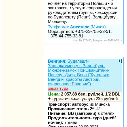
ночлег на территории Польши • 6
завтраков, • услуги сопровождения
руководителем группы, • экскурсии
по Будапешту (Пешт), Зальцбургу,
Мюнхену.
Турфирма:
Авестарс
(Минск)
.
Обращаться: +375-29-755-33-91,
+375-44-755-33-91,
(тур № 275485, Венгрия, от 2026-06-21)
Венгрия
: Будапешт-
Зальцкаммергут- Зальцбург-
Мюнхен-замок Нойшванштайн-
Пассау- Дьор- Вена ("Купальни
Венгрии, красоты Австрии,
очарование Баварии")
заказ тура
Цена:
2 057,88 бел. рублей
, 1/2 DBL
+ туристическая услуга 295 рублей
Транспорт: автобус
из Минска
Проживание: отель 2*
-4*
Питание: BB (завтраки)
в отелях
Продолжительность тура (дней/
ночей):
7 дней
Даты выезда:
28.09.2026