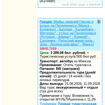
(A1/Viber)
(тур № 323184, Греция, от 2026-08-06)
Греция
: Мифы древней Греции и
отдых на Пелопоннесе (Минск -
Будапешт - Белград - Каламбака -
Метеоры* - отдых на Пелопоннесе
(Лутраки) - Афины* - Коринф* -
Салоники - Рильский монастырь -
Эгер - Долина красавиц* - Минск)
заказ тура
Цена:
3 289,08 бел. рублей
, +
Туристическая услуга 500 бел руб
Транспорт: автобус
из Минска
Проживание:
Отель туркласса
Питание: BB (завтраки)
Продолжительность тура (дней/
ночей):
15 дней / 14 ночей / без
ночных переездов
Даты выезда:
21.08.2026, 11.09.2026
Вид тура:
экскурсионный + отдых
(тур для всех)
Примечание к туру: Возможность
открытия МУЛЬТИшенгена с 11.09.
Турфирма:
Первая туристическая