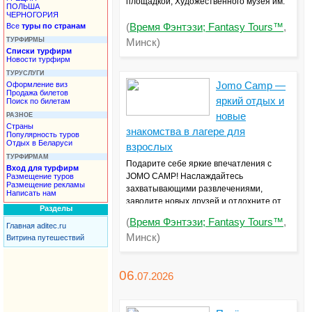
площадкой, Художественного музея им.
ПОЛЬША
Масленикова, Никольского монастыря и
ЧЕРНОГОРИЯ
Все
туры по странам
мемориала «Буйничское поле».
(
Время Фэнтэзи; Fantasy Tours™
,
Стоимость — от 155 руб. Количество
ТУРФИРМЫ
Минск)
Списки турфирм
мест ограничено! +375447626262
Новости турфирм
ТУРУСЛУГИ
Оформление виз
Jomo Camp —
Продажа билетов
яркий отдых и
Поиск по билетам
новые
РАЗНОЕ
Страны
знакомства в лагере для
Популярность туров
Отдых в Беларуси
взрослых
ТУРФИРМАМ
Подарите себе яркие впечатления с
Вход для турфирм
JOMO CAMP! Наслаждайтесь
Размещение туров
Размещение рекламы
захватывающими развлечениями,
Написать нам
заводите новых друзей и отдохните от
Разделы
души. Это отличная возможность
(
Время Фэнтэзи; Fantasy Tours™
,
Главная aditec.ru
убежать от рутины, зарядиться
Минск)
Витрина путешествий
позитивом и создать незабываемые
воспоминания. Идеальный уикенд для
тех, кто любит приключения, новые
06
.07.
2026
знакомства и яркие эмоции.
Забронируйте место уже сегодня!