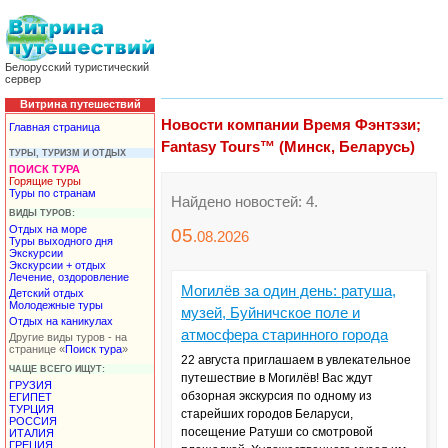
Белорусский туристический
сервер
Витрина путешествий
Новости компании Время Фэнтэзи;
Главная страница
Fantasy Tours™ (Минск, Беларусь)
ТУРЫ, ТУРИЗМ И ОТДЫХ
ПОИСК ТУРА
Горящие туры
Туры по странам
Найдено новостей: 4.
ВИДЫ ТУРОВ:
Отдых на море
05
.08.
2026
Туры выходного дня
Экскурсии
Экскурсии + отдых
Лечение, оздоровление
Могилёв за один день: ратуша,
Детский отдых
Молодежные туры
музей, Буйничское поле и
Отдых на каникулах
атмосфера старинного города
Другие виды туров - на
странице «
Поиск тура
»
22 августа приглашаем в увлекательное
ЧАЩЕ ВСЕГО ИЩУТ:
путешествие в Могилёв! Вас ждут
ГРУЗИЯ
обзорная экскурсия по одному из
ЕГИПЕТ
ТУРЦИЯ
старейших городов Беларуси,
РОССИЯ
посещение Ратуши со смотровой
ИТАЛИЯ
ГРЕЦИЯ