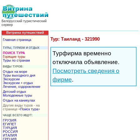
Белорусский туристический
сервер
Витрина путешествий
Тур: Таиланд - 321990
Главная страница
ТУРЫ, ТУРИЗМ И ОТДЫХ
Турфирма временно
ПОИСК ТУРА
Горящие туры
Туры по странам
отключила объявление.
ВИДЫ ТУРОВ:
Посмотреть сведения о
Отдых на море
Туры выходного дня
фирме
.
Экскурсии
Экскурсии + отдых
Лечение, оздоровление
Детский отдых
Молодежные туры
Отдых на каникулах
Другие виды туров - на
странице «
Поиск тура
»
ЧАЩЕ ВСЕГО ИЩУТ:
ГРУЗИЯ
ЕГИПЕТ
ТУРЦИЯ
РОССИЯ
ИТАЛИЯ
ГРЕЦИЯ