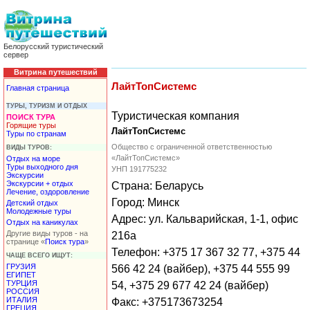
Белорусский туристический
сервер
Витрина путешествий
ЛайтТопСистемс
Главная страница
ТУРЫ, ТУРИЗМ И ОТДЫХ
Туристическая компания
ПОИСК ТУРА
Горящие туры
ЛайтТопСистемс
Туры по странам
Общество с ограниченной ответственностью
ВИДЫ ТУРОВ:
«ЛайтТопСистемс»
Отдых на море
Туры выходного дня
УНП 191775232
Экскурсии
Экскурсии + отдых
Страна: Беларусь
Лечение, оздоровление
Город: Минск
Детский отдых
Молодежные туры
Адрес: ул. Кальварийская, 1-1, офис
Отдых на каникулах
Другие виды туров - на
216а
странице «
Поиск тура
»
Телефон: +375 17 367 32 77, +375 44
ЧАЩЕ ВСЕГО ИЩУТ:
ГРУЗИЯ
566 42 24 (вайбер), +375 44 555 99
ЕГИПЕТ
ТУРЦИЯ
54, +375 29 677 42 24 (вайбер)
РОССИЯ
ИТАЛИЯ
Факс: +375173673254
ГРЕЦИЯ