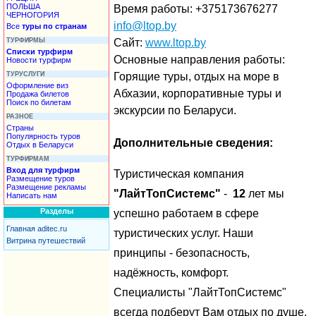
ПОЛЬША
Время работы: +375173676277
ЧЕРНОГОРИЯ
info@ltop.by
Все
туры по странам
ТУРФИРМЫ
Сайт:
www.ltop.by
Списки турфирм
Основные направления работы:
Новости турфирм
ТУРУСЛУГИ
Горящие туры, отдых на море в
Оформление виз
Абхазии, корпоративные туры и
Продажа билетов
Поиск по билетам
экскурсии по Беларуси.
РАЗНОЕ
Страны
Популярность туров
Дополнительные сведения:
Отдых в Беларуси
ТУРФИРМАМ
Вход для турфирм
Туристическая компания
Размещение туров
Размещение рекламы
"ЛайтТопСистемс"
-
12
лет мы
Написать нам
Разделы
успешно работаем в сфере
Главная aditec.ru
туристических услуг. Наши
Витрина путешествий
принципы - безопасность,
надёжность, комфорт.
Специалисты "ЛайтТопСистемс"
всегда подберут Вам отдых по душе,