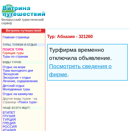
Белорусский туристический
сервер
Витрина путешествий
Тур: Абхазия - 321260
Главная страница
ТУРЫ, ТУРИЗМ И ОТДЫХ
Турфирма временно
ПОИСК ТУРА
Горящие туры
Туры по странам
отключила объявление.
ВИДЫ ТУРОВ:
Посмотреть сведения о
Отдых на море
Туры выходного дня
фирме
.
Экскурсии
Экскурсии + отдых
Лечение, оздоровление
Детский отдых
Молодежные туры
Отдых на каникулах
Другие виды туров - на
странице «
Поиск тура
»
ЧАЩЕ ВСЕГО ИЩУТ:
ЕГИПЕТ
ГРУЗИЯ
ТУРЦИЯ
ГРЕЦИЯ
РОССИЯ
ИТАЛИЯ