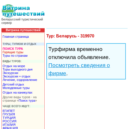
Белорусский туристический
сервер
Витрина путешествий
Тур: Беларусь - 319970
Главная страница
ТУРЫ, ТУРИЗМ И ОТДЫХ
Турфирма временно
ПОИСК ТУРА
Горящие туры
Туры по странам
отключила объявление.
ВИДЫ ТУРОВ:
Посмотреть сведения о
Отдых на море
Туры выходного дня
фирме
.
Экскурсии
Экскурсии + отдых
Лечение, оздоровление
Детский отдых
Молодежные туры
Отдых на каникулах
Другие виды туров - на
странице «
Поиск тура
»
ЧАЩЕ ВСЕГО ИЩУТ:
ЕГИПЕТ
ГРУЗИЯ
ТУРЦИЯ
РОССИЯ
ИТАЛИЯ
ФРАНЦИЯ