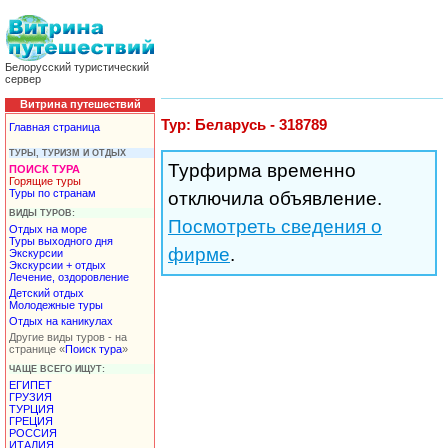
Белорусский туристический
сервер
Витрина путешествий
Тур: Беларусь - 318789
Главная страница
ТУРЫ, ТУРИЗМ И ОТДЫХ
Турфирма временно
ПОИСК ТУРА
Горящие туры
Туры по странам
отключила объявление.
ВИДЫ ТУРОВ:
Посмотреть сведения о
Отдых на море
Туры выходного дня
фирме
.
Экскурсии
Экскурсии + отдых
Лечение, оздоровление
Детский отдых
Молодежные туры
Отдых на каникулах
Другие виды туров - на
странице «
Поиск тура
»
ЧАЩЕ ВСЕГО ИЩУТ:
ЕГИПЕТ
ГРУЗИЯ
ТУРЦИЯ
ГРЕЦИЯ
РОССИЯ
ИТАЛИЯ