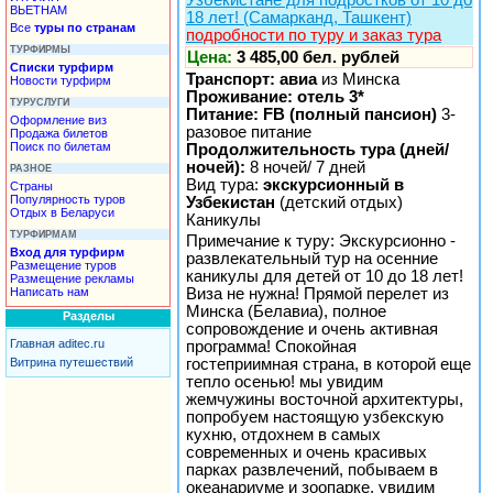
ВЬЕТНАМ
18 лет! (Самарканд, Ташкент)
Все
туры по странам
подробности по туру и заказ тура
ТУРФИРМЫ
Цена:
3 485,00 бел. рублей
Списки турфирм
Транспорт: авиа
из Минска
Новости турфирм
Проживание: отель 3*
ТУРУСЛУГИ
Питание: FB (полный пансион)
3-
Оформление виз
разовое питание
Продажа билетов
Поиск по билетам
Продолжительность тура (дней/
ночей):
8 ночей/ 7 дней
РАЗНОЕ
Вид тура:
экскурсионный в
Страны
Популярность туров
Узбекистан
(детский отдых)
Отдых в Беларуси
Каникулы
ТУРФИРМАМ
Примечание к туру: Экскурсионно -
Вход для турфирм
развлекательный тур на осенние
Размещение туров
каникулы для детей от 10 до 18 лет!
Размещение рекламы
Написать нам
Виза не нужна! Прямой перелет из
Минска (Белавиа), полное
Разделы
сопровождение и очень активная
Главная aditec.ru
программа! Спокойная
гостеприимная страна, в которой еще
Витрина путешествий
тепло осенью! мы увидим
жемчужины восточной архитектуры,
попробуем настоящую узбекскую
кухню, отдохнем в самых
современных и очень красивых
парках развлечений, побываем в
океанариуме и зоопарке, увидим