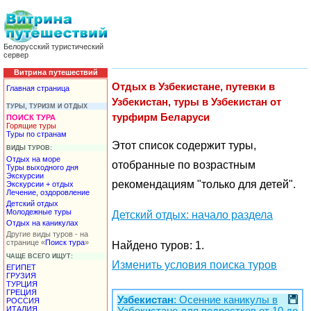
Белорусский туристический
сервер
Витрина путешествий
Отдых в Узбекистане, путевки в
Главная страница
Узбекистан, туры в Узбекистан от
ТУРЫ, ТУРИЗМ И ОТДЫХ
турфирм Беларуси
ПОИСК ТУРА
Горящие туры
Туры по странам
Этот список содержит туры,
ВИДЫ ТУРОВ:
Отдых на море
отобранные по возрастным
Туры выходного дня
Экскурсии
рекомендациям "только для детей".
Экскурсии + отдых
Лечение, оздоровление
Детский отдых
Молодежные туры
Детский отдых: начало раздела
Отдых на каникулах
Другие виды туров - на
странице «
Поиск тура
»
Найдено туров: 1.
ЧАЩЕ ВСЕГО ИЩУТ:
Изменить условия поиска туров
ЕГИПЕТ
ГРУЗИЯ
ТУРЦИЯ
ГРЕЦИЯ
Узбекистан
: Осенние каникулы в
РОССИЯ
ИТАЛИЯ
Узбекистане для подростков от 10 до