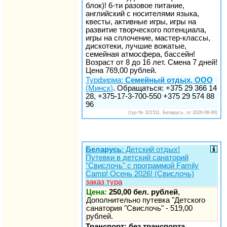
блок)! 6-ти разовое питание,
английский с носителями языка,
квесты, активные игры, игры на
развитие творческого потенциала,
игры на сплочение, мастер-классы,
дискотеки, лучшие вожатые,
семейная атмосфера, бассейн!
Возраст от 8 до 16 лет. Смена 7 дней!
Цена 769,00 рублей.
Турфирма:
Семейный отдых, ООО
(Минск)
. Обращаться: +375 29 366 14
28, +375-17-3-700-550 +375 29 574 88
96
(тур № 321511, Беларусь, от 2026-08-06)
Беларусь
: Детский отдых!
Путевки в детский санаторий
"Свислочь" с программой Family
Camp! Осень 2026! (Свислочь)
заказ тура
Цена:
250,00 бел. рублей
,
Дополнительно путевка "Детского
санатория "Свислочь" - 519,00
рублей.
Транспорт: без транспорта