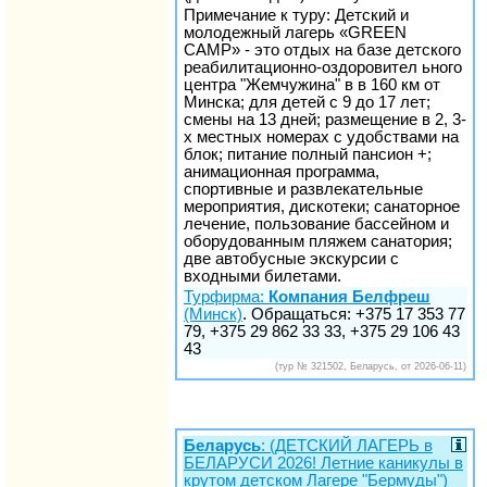
Примечание к туру: Детский и
молодежный лагерь «GREEN
CAMP» - это отдых на базе детского
реабилитационно-оздоровител ьного
центра "Жемчужина" в в 160 км от
Минска; для детей с 9 до 17 лет;
смены на 13 дней; размещение в 2, 3-
х местных номерах с удобствами на
блок; питание полный пансион +;
анимационная программа,
спортивные и развлекательные
мероприятия, дискотеки; санаторное
лечение, пользование бассейном и
оборудованным пляжем санатория;
две автобусные экскурсии с
входными билетами.
Турфирма:
Компания Белфреш
(Минск)
. Обращаться: +375 17 353 77
79, +375 29 862 33 33, +375 29 106 43
43
(тур № 321502, Беларусь, от 2026-06-11)
Беларусь
: (ДЕТСКИЙ ЛАГЕРЬ в
БЕЛАРУСИ 2026! Летние каникулы в
крутом детском Лагере "Бермуды")