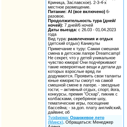
Криница, Заславское). 2-3-4-х
местное размещение.
Питание: AI (все включено)
6-
разовое.
Продолжительность тура (дней/
ночей):
7 дней/6 ночей
Даты выезда:
с 26.03 - 01.04.2023
года
Вид тура:
развлечения и отдых
(детский отдых) Каникулы
Примечание к туру: Самая смешная
смена в детском лагере Dreamcamp!
Не секрет, что у детей уникальное
чувство юмора! Они подчёркивают
такие невероятные вещи и детали до
которых взрослые вряд ли
додумаются. Проявить свои таланты
юные юмористы смогут на самой
смешной смене в лагере. - звездные
гости; – активный отдых, спорт, йога,
конкурсы, премия "Оскар", пикник с
колбасками, серебряное шоу,
тематические игры, посещение
бассейна; - за доп. плату английский,
дайвинг, об
Турфирма:
Оранжевое лето
(Минск)
. Обращаться: Менеджер
Алена