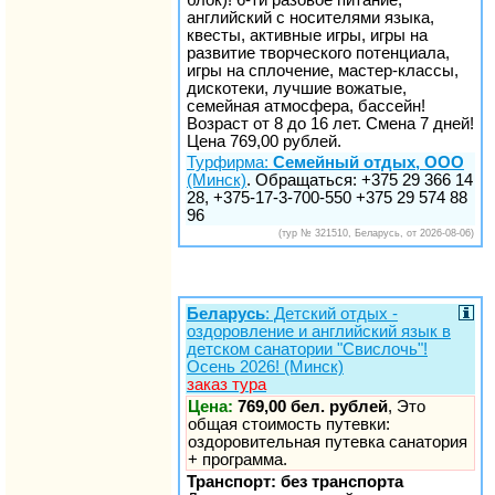
английский с носителями языка,
квесты, активные игры, игры на
развитие творческого потенциала,
игры на сплочение, мастер-классы,
дискотеки, лучшие вожатые,
семейная атмосфера, бассейн!
Возраст от 8 до 16 лет. Смена 7 дней!
Цена 769,00 рублей.
Турфирма:
Семейный отдых, ООО
(Минск)
. Обращаться: +375 29 366 14
28, +375-17-3-700-550 +375 29 574 88
96
(тур № 321510, Беларусь, от 2026-08-06)
Беларусь
: Детский отдых -
оздоровление и английский язык в
детском санатории "Свислочь"!
Осень 2026! (Минск)
заказ тура
Цена:
769,00 бел. рублей
, Это
общая стоимость путевки:
оздоровительная путевка санатория
+ программа.
Транспорт: без транспорта