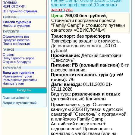
ПОЛЬША
членам профсоюза! (Свислочь)
ЧЕРНОГОРИЯ
заказ тура
Все
туры по странам
Цена:
769,00 бел. рублей
,
ТУРФИРМЫ
Стоимости программы проекта
Списки турфирм
“Family Camp” и стоимости путевки
Новости турфирм
санатория «СВИСЛОЧЬ»!
ТУРУСЛУГИ
Транспорт: без транспорта
Оформление виз
Продажа билетов
Трансфер не входит в стоимость.
Поиск по билетам
Дополнительная оплата - 40.00
РАЗНОЕ
рублей!
Страны
Проживание:
Детский санаторий
Популярность туров
"Свислочь".
Отдых в Беларуси
Питание: FB (полный пансион)
6-ти
ТУРФИРМАМ
разовое питание.
Вход для турфирм
Продолжительность тура (дней/
Размещение туров
ночей):
7/6
Размещение рекламы
Написать нам
Даты выезда:
01.11.2026 01-
07.11.2026
Разделы
Вид тура:
развлечения и отдых
Главная aditec.ru
(детский отдых) Каникулы
Витрина путешествий
Примечание к туру: Осенние
каникулы 2026! Путевки в детский
санаторий "Свислочь" с программой
английского Family Camp!
Английский с носителем +
оздоровление! Проживание в
комнатах с удобствами (или на