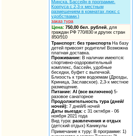
Минска. Бассейн в программе.
Корпуса с 2,3-х местным
размещением в комнатах люкс с
удобствами.)
заказ тура
Цена:
750,00 бел. рублей
, для
граждан РФ 770/830 и других стран
850/910
Транспорт: без транспорта
На базу
детей привозят родители! Возможна
платная доставка.
Проживание:
В наличии имеются:
спортивно-оздоровительный
комплекс, бассейн, удобные
беседки, буфет с выпечкой.
Близость к трем водоемам (Дрозды,
Криница, Заславское). 2,3-х местное
размещение.
Питание: AI (все включено)
5-
разовое санаторное
Продолжительность тура (дней/
ночей):
7 дней/6 ночей
Даты выезда:
с 31 октября - 06
ноября 2021 года
Вид тура:
развлечения и отдых
(детский отдых) Каникулы
Примечание к туру: В программе: 1)