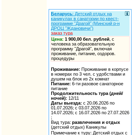
Беларусь
: Детский отдых на
каникулах в санатории по квест-
программе "Драгой" (Минский р-н
ДРОЦ "Ждановичи")
заказ тура
Цена:
1 900,00 бел. рублей
, с
человека за образовательную
программу "Драгой", включая
проживание, питание, оздоров.
процедуры
Проживание:
Проживание в корпусе
в номерах по 3 чел. с удобствами и
душем на блок из 2х комнат
Питание:
6-ти разовое санаторное
питание
Продолжительность тура (дней/
ночей):
12/11
Даты выезда:
с 20.06.2026 по
01.07.2026; с 03.07.2026 по
14.07.2026; с 16.07.2026 по 27.07.2026
;
Вид тура:
развлечения и отдых
(детский отдых) Каникулы
Примечание к туру: Детский отдых с