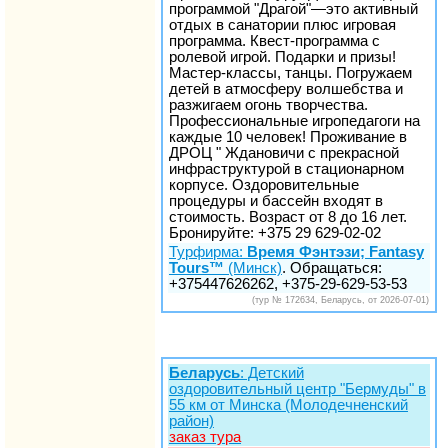
программой "Драгой"—это активный
отдых в санатории плюс игровая
программа. Квест-программа с
ролевой игрой. Подарки и призы!
Мастер-классы, танцы. Погружаем
детей в атмосферу волшебства и
разжигаем огонь творчества.
Профессиональные игропедагоги на
каждые 10 человек! Проживание в
ДРОЦ " Ждановичи с прекрасной
инфраструктурой в стационарном
корпусе. Оздоровительные
процедуры и бассейн входят в
стоимость. Возраст от 8 до 16 лет.
Бронируйте: +375 29 629-02-02
Турфирма:
Время Фэнтэзи; Fantasy
Tours™
(Минск)
. Обращаться:
+375447626262, +375-29-629-53-53
(тур № 172634, Беларусь, от 2026-07-01)
Беларусь
: Детский
оздоровительный центр "Бермуды" в
55 км от Минска (Молодечненский
район)
заказ тура