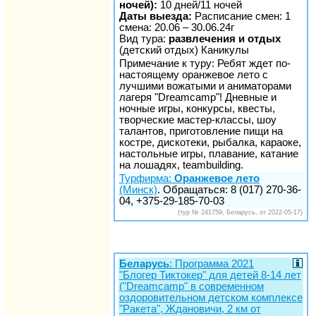
ночей):
10 дней/11 ночей
Даты выезда:
Расписание смен: 1
смена: 20.06 – 30.06.24г
Вид тура:
развлечения и отдых
(детский отдых) Каникулы
Примечание к туру: Ребят ждет по-
настоящему оранжевое лето с
лучшими вожатыми и аниматорами
лагеря "Dreamcamp"! Дневные и
ночные игры, конкурсы, квесты,
творческие мастер-классы, шоу
талантов, приготовление пищи на
костре, дискотеки, рыбалка, караоке,
настольные игры, плавание, катание
на лошадях, teambuilding.
Турфирма:
Оранжевое лето
(Минск)
. Обращаться: 8 (017) 270-36-
04, +375-29-185-70-03
(тур № 241759, Беларусь, от 2022-05-17)
Беларусь
: Программа 2021
"Блогер Тиктокер" для детей 8-14 лет
("Dreamcamp" в cовременном
оздоровительном детском комплексе
"Ракета", Ждановичи, 2 км от