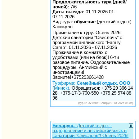
Продолжительность тура (дней/
ночей):
7/6
Даты выезда:
01.11.2026 01-
07.11.2026
Вид тура:
обучение
(детский отдых)
Каникулы
Примечание к туру: Осень 2026!
Детский санаторий "Свислочь" с
программой английского "Family
Сamp"! 01.11.2026 - 07.11.2026
Проживание в комнатах с
удобствами (или на блок)! 6-ти
разовое питание. Оздоровительные
процедуры. Английский с
иностранцами!
Звоните!+375293661428
Турфирма:
Семейный отдых, ООО
(Минск)
. Обращаться: +375 29 366 14
28, +375-17-3-700-550 +375 29 574 88
96
(тур № 321910, Беларусь, от 2026-08-06)
Беларусь
: Детский отдых -
оздоровление и английский язык в
санатории "Свислочь"! Осень 2026!