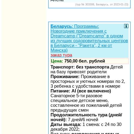
(тур № 303306, Беларусь, от 2023-01-23)
Беларусь
: Программы:
Новогодние приключения с
Dreamcamp ("Dreamcamp" в одном
из лучших оздоровительных центров
в Беларуси - "Ракета", 2 км от
Минска)
заказ тура
Цена:
750,00 бел. рублей
Транспорт: без транспорта
Детей
на базу привозят родители
Проживание:
Проживание в
просторных и уютных номерах по 2,
3 ребенка с удобствами в номере
Питание: AI (все включено)
Санаторное 5-ти разовое
специальное детское меню,
составленное из пожеланий детей
предыдущих смен
Продолжительность тура (дней/
ночей):
7 дней/6 ночей
Даты выезда:
1 смена: с 24 по 30
декабря 2022;
Вид тура:
развлечения и отдых