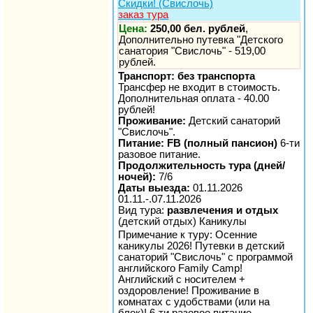
Скидки! (Свислочь)
заказ тура
Цена:
250,00 бел. рублей
,
Дополнительно путевка "Детского
санатория "Свислочь" - 519,00
рублей.
Транспорт: без транспорта
Трансфер не входит в стоимость.
Дополнительная оплата - 40.00
рублей!
Проживание:
Детский санаторий
"Свислочь".
Питание: FB (полный пансион)
6-ти
разовое питание.
Продолжительность тура (дней/
ночей):
7/6
Даты выезда:
01.11.2026
01.11.-.07.11.2026
Вид тура:
развлечения и отдых
(детский отдых) Каникулы
Примечание к туру: Осенние
каникулы 2026! Путевки в детский
санаторий "Свислочь" с программой
английского Family Camp!
Английский с носителем +
оздоровление! Проживание в
комнатах с удобствами (или на
блок)! 6-ти разовое питание,