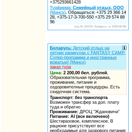
+375293661428
Турфирма:
Семейный отдых, ООО
(Минск)
. Обращаться: +375 29 366 14
28, +375-17-3-700-550 +375 29 574 88
96
(тур № 321033, Беларусь, от 2026-08-06)
Беларусь
: Детский отдых на
летних каникулах с FANTASY CAMP.
Супер-программа и иностранные
вожатые! (Минск)
заказ тура
Цена:
2 200,00 бел. рублей
,
Образовательная программа,
проживание, питание и
оздоровителные процедуры. Есть
скидочная система.
Транспорт: без транспорта
Возможен трансфер за доп. плату
туда и обратно
Проживание:
ДРОЦ "Ждановичи"
Питание: AI (все включено)
Шестиразовое, комплексное. В
рационе присутствуют все
необходимые для здорового питания