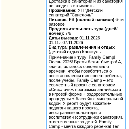
Доставка в санаторий и из санатория
не входит в стоимость.
Проживание:
УП "Детский
санаторий "Свислочь"
Питание: FB (полный пансион)
6-ти
разовое
Продолжительность тура (дней/
ночей):
7/6
Даты выезда:
01.11.2026
01.11.-.07.11.2026
Вид тура:
развлечения и отдых
(детский отдых) Каникулы
Примечание к туру: Family Camp!
Осень 2026! Время бежит быстро! А,
значит, осталось совсем мало
времени, чтобы позаботиться о
восстановлении сил своего ребенка,
после учебы. Family Camp – это
совместный проект с санаторием
«Свислочь»: программа английского
в игровой форме + оздоровительные
процедуры + бассейн с минеральной
водой. У ребят будут вожатые-
педагоги нашего проекта,
иностранные волонтеры и
воспитатели (сотрудники санатория),
ответственные за детей. Family
Camp - мечта каждого ребёнка! Тел