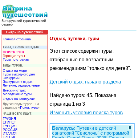
Белорусский туристический
сервер
Витрина путешествий
Отдых, путевки, туры
Главная страница
ТУРЫ, ТУРИЗМ И ОТДЫХ
Этот список содержит туры,
ПОИСК ТУРА
Горящие туры
отобранные по возрастным
Туры по странам
ВИДЫ ТУРОВ:
рекомендациям "только для детей".
Отдых на море
Туры выходного дня
Экскурсии
Детский отдых: начало раздела
Экскурсии + отдых
Лечение, оздоровление
Детский отдых
Молодежные туры
Найдено туров: 45. Показана
Отдых на каникулах
страница 1 из 3
Другие виды туров - на
странице «
Поиск тура
»
Изменить условия поиска туров
ЧАЩЕ ВСЕГО ИЩУТ:
ГРУЗИЯ
ЕГИПЕТ
ТУРЦИЯ
Беларусь
: Путевки в детский
РОССИЯ
санаторий "Свислочь" с программой
ИТАЛИЯ
ГРЕЦИЯ
Family Camp! Осень 2026! Скидки