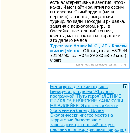
есть альтернативные занятия, чтобы
каждый мог найти занятия по своим
интересам. Скимбординг (мини
сёрфинг), лазертаг, рыцарский
турнир, лошади! Походы и рыбалка,
занятия с психологом, игры в
бассейне, настольный теннис,
квесты, мастер-классы, караоке и
это далеко не все
Турфирма:
Новик М. С., ИП - Краски
жизни
(Минск)
. Обращаться: +375 44
721 97 90 вел +375 29 283 53 72 мтс (
viber)
(тур № 251768, Беларусь, от 2021-07-26)
Беларусь
: Детский отдых в
Беларуси для детей 9-15 лет c
программой "Путь героя" (ЛЕТНИЕ
ПРИКЛЮЧЕНЧЕСКИЕ КАНИКУЛЫ
НА ВИЛЕЙКЕ. Экоотель «Кветки
Яблыни» на берегу Вилей
Экологически чистое место на
территории биосферного
заповедника, сосновый воздух,
песчаные пляжи, красивая природа.)