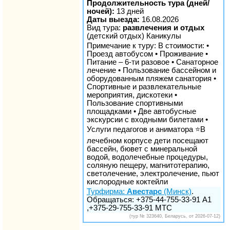
Продолжительность тура (дней/
ночей):
13 дней
Даты выезда:
16.08.2026
Вид тура:
развлечения и отдых
(детский отдых) Каникулы
Примечание к туру: В стоимости: •
Проезд автобусом • Проживание •
Питание – 6-ти разовое • Санаторное
лечение • Пользование бассейном и
оборудованным пляжем санатория •
Спортивные и развлекательные
мероприятия, дискотеки •
Пользование спортивными
площадками • Две автобусные
экскурсии с входными билетами •
Услуги педагогов и аниматора ⭐️В
лечебном корпусе дети посещают
бассейн, бювет с минеральной
водой, водолечебные процедуры,
соляную пещеру, магнитотерапию,
светолечение, электролечение, пьют
кислородные коктейли
Турфирма:
Авестарс
(Минск)
.
Обращаться: +375-44-755-33-91 А1
,+375-29-755-33-91 МТС
(тур № 323640, Беларусь, от 2026-07-12)