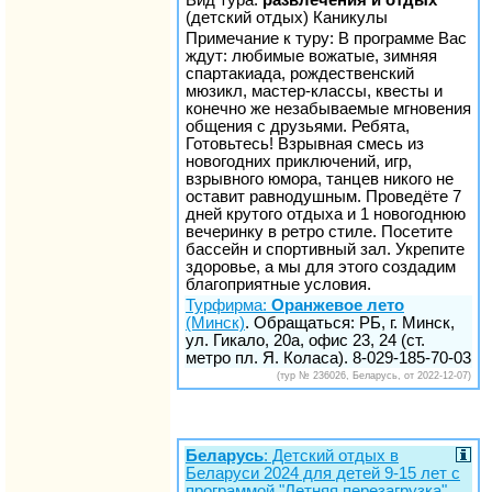
(детский отдых) Каникулы
Примечание к туру: В программе Вас
ждут: любимые вожатые, зимняя
спартакиада, рождественский
мюзикл, мастер-классы, квесты и
конечно же незабываемые мгновения
общения с друзьями. Ребята,
Готовьтесь! Взрывная смесь из
новогодних приключений, игр,
взрывного юмора, танцев никого не
оставит равнодушным. Проведёте 7
дней крутого отдыха и 1 новогоднюю
вечеринку в ретро стиле. Посетите
бассейн и спортивный зал. Укрепите
здоровье, а мы для этого создадим
благоприятные условия.
Турфирма:
Оранжевое лето
(Минск)
. Обращаться: РБ, г. Минск,
ул. Гикало, 20а, офис 23, 24 (ст.
метро пл. Я. Коласа). 8-029-185-70-03
(тур № 236026, Беларусь, от 2022-12-07)
Беларусь
: Детский отдых в
Беларуси 2024 для детей 9-15 лет c
программой "Летняя перезагрузка".