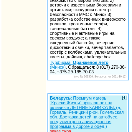
знакомство с миром Тиктока; 2)
встречи с известными блогерами и
артистами; экскурсия в центр
безопасности МЧС г. Минск 3)
разработка собственных видео/фото
роликов, креативные селфи,
танцевальные баттлы; 4)
спортивные и активные игры на
свежем воздухе; а также
ежедневный бассейн, вечерние
дискотеки и свечки, вечер талантов,
костёр с колбасками, увлекательные
квесты, дайвинг, challenge box.
Турфирма:
Оранжевое лето
(Минск)
. Обращаться: 8 (017) 270-36-
04, +375-29-185-70-03
(тур № 303309, Беларусь, от 2021-10-12)
Беларусь
: Премиум лагерь
"Краски Жизни" приглашает на
активные ЛЕТНИЕ КАНИКУЛЫ. (д.
Горваль, Речицкий р-он, Гомельская
обл. Доставка детей на автобусе,
предусмотрена анимационная
программа в дороге и обед.)
заказ тура