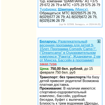
тур. компании "ШАМПАНЬ" А1 +375
29 672 26 79 и МТС +375 29 575 26 79
Турфирма:
Шампань
(Минск)
.
Обращаться: МТС 8(029)575 26 79,
8(029)577 26 79; А1 8(029)672 26 79,
8(029)196 26 79
(тур № 315509, Беларусь, от 2024-04-20)
Беларусь
: Развлекательный
весенняя программа для детей 9-
15лет. Программа Comedy Camp !".
("Dreamcamp" в Оздоровительном
комплексе "Ракета", Ждановичи, 2 км
от Минска. Бассейн в программе)
заказ тура
Цена:
750,00 бел. рублей
, до 15
февраля 750 бел. руб
Транспорт: без транспорта
На базу
детей привозят родители! Возможна
платная доставка.
Проживание:
В наличии имеются:
спортивно-оздоровительный
комплекс, бассейн, удобные
беседки, буфет с выпечкой.
Близость к трем водоемам (Дрозды,