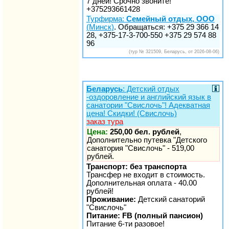
7 дней! Срочно звоните!
+375293661428
Турфирма:
Семейный отдых, ООО
(Минск)
. Обращаться: +375 29 366 14
28, +375-17-3-700-550 +375 29 574 88
96
(тур № 321509, Беларусь, от 2026-08-06)
Беларусь
: Детский отдых
-оздоровление и английский язык в
санатории "Свислочь"! Адекватная
цена! Скидки! (Свислочь)
заказ тура
Цена:
250,00 бел. рублей
,
Дополнительно путевка "Детского
санатория "Свислочь" - 519,00
рублей.
Транспорт: без транспорта
Трансфер не входит в стоимость.
Дополнительная оплата - 40.00
рублей!
Проживание:
Детский санаторий
"Свислочь"
Питание: FB (полный пансион)
Питание 6-ти разовое!