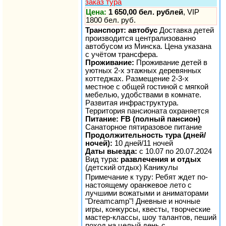
заказ тура
Цена:
1 650,00 бел. рублей
, VIP
1800 бел. руб.
Транспорт: автобус
Доставка детей
производится централизованно
автобусом из Минска. Цена указана
с учётом трансфера.
Проживание:
Проживание детей в
уютных 2-х этажных деревянных
коттеджах. Размещение 2-3-х
местное с общей гостиной с мягкой
мебелью, удобствами в комнате.
Развитая инфраструктура.
Территория пансионата охраняется
Питание: FB (полный пансион)
Санаторное пятиразовое питание
Продолжительность тура (дней/
ночей):
10 дней/11 ночей
Даты выезда:
с 10.07 по 20.07.2024
Вид тура:
развлечения и отдых
(детский отдых) Каникулы
Примечание к туру: Ребят ждет по-
настоящему оранжевое лето с
лучшими вожатыми и аниматорами
"Dreamcamp"! Дневные и ночные
игры, конкурсы, квесты, творческие
мастер-классы, шоу талантов, пеший
поход на целый день с