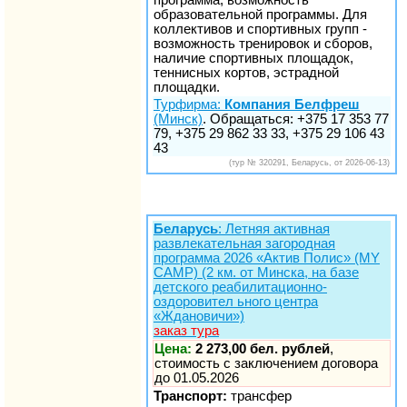
образовательной программы. Для
коллективов и спортивных групп -
возможность тренировок и сборов,
наличие спортивных площадок,
теннисных кортов, эстрадной
площадки.
Турфирма:
Компания Белфреш
(Минск)
. Обращаться: +375 17 353 77
79, +375 29 862 33 33, +375 29 106 43
43
(тур № 320291, Беларусь, от 2026-06-13)
Беларусь
: Летняя активная
развлекательная загородная
программа 2026 «Актив Полис» (MY
CAMP) (2 км. от Минска, на базе
детского реабилитационно-
оздоровител ьного центра
«Ждановичи»)
заказ тура
Цена:
2 273,00 бел. рублей
,
стоимость с заключением договора
до 01.05.2026
Транспорт:
трансфер