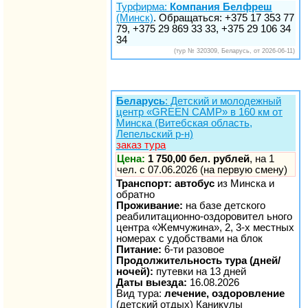
Турфирма:
Компания Белфреш
(Минск)
. Обращаться: +375 17 353 77
79, +375 29 869 33 33, +375 29 106 34
34
(тур № 320309, Беларусь, от 2026-06-11)
Беларусь
: Детский и молодежный
центр «GREEN CAMP» в 160 км от
Минска (Витебская область,
Лепельский р-н)
заказ тура
Цена:
1 750,00 бел. рублей
, на 1
чел. с 07.06.2026 (на первую смену)
Транспорт: автобус
из Минска и
обратно
Проживание:
на базе детского
реабилитационно-оздоровител ьного
центра «Жемчужина»​, 2, 3-х местных
номерах с удобствами на блок
Питание:
6-ти разовое
Продолжительность тура (дней/
ночей):
путевки на 13 дней
Даты выезда:
16.08.2026
Вид тура:
лечение, оздоровление
(детский отдых) Каникулы