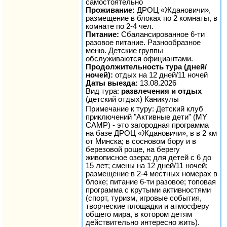
самостоятельно
Проживание:
ДРОЦ «Ждановичи»,
размещение в блоках по 2 комнаты, в
комнате по 2-4 чел.
Питание:
Сбалансированное 6-ти
разовое питание. Разнообразное
меню. Детские группы
обслуживаются официантами.
Продолжительность тура (дней/
ночей):
отдых на 12 дней/11 ночей
Даты выезда:
13.08.2026
Вид тура:
развлечения и отдых
(детский отдых) Каникулы
Примечание к туру: Детский клуб
приключений "Активные дети" (MY
CAMP) - это загородная программа
на базе ДРОЦ «Ждановичи», в в 2 км
от Минска; в сосновом бору и в
березовой роще, на берегу
живописное озера; для детей с 6 до
15 лет; смены на 12 дней/11 ночей;
размещение в 2-4 местных номерах в
блоке; питание 6-ти разовое; топовая
программа с крутыми активностями
(спорт, туризм, игровые события,
творческие площадки и атмосферу
общего мира, в котором детям
действительно интересно жить).