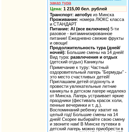
заказ тура
Цена:
1 215,00 бел. рублей
Транспорт: автобус
из Минска
Проживание:
номера ЛЮКС класса
и СТАНДАРТ
Питание: AI (все включено)
5-ти
разовое - витаминизированное
питание! Ежедневно свежие фрукты
и овощи!
Продолжительность тура (дней/
ночей):
Большие смены на 14 дней!
Вид тура:
развлечения и отдых
(детский отдых) Каникулы
Примечание к туру: Частный
оздоровительный лагерь "Бермуды" -
это место счастливых детей!
Приглашаем детей отдохнуть и
провести увлекательные летние
каникулы в детском лагере недалеко
от Минска. Лагерь устраивает яркие
праздники (фестиваль красок холи,
пенные вечеринки и т. д.).
Воспоминаний ребенку хватит на
целый год! Большие смены на 14
дней! Скорее выбирайте свою смену
и звоните нам! В Минске путевки в
детский лагерь можно приобрести в