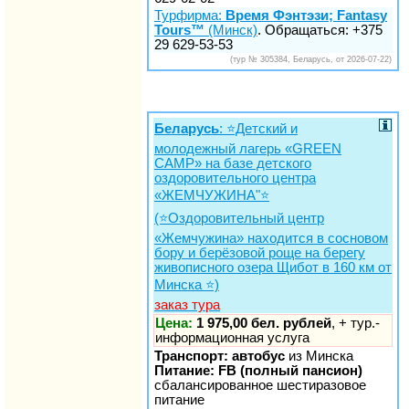
Турфирма:
Время Фэнтэзи; Fantasy
Tours™
(Минск)
. Обращаться: +375
29 629-53-53
(тур № 305384, Беларусь, от 2026-07-22)
Беларусь
: ⭐️Детский и
молодежный лагерь «GREEN
CAMP» на базе детского
оздоровительного центра
«ЖЕМЧУЖИНА"⭐️
(⭐️Оздоровительный центр
«Жемчужина» находится в сосновом
бору и берёзовой роще на берегу
живописного озера Щибот в 160 км от
Минска ⭐️)
заказ тура
Цена:
1 975,00 бел. рублей
, + тур.-
информационная услуга
Транспорт: автобус
из Минска
Питание: FB (полный пансион)
сбалансированное шестиразовое
питание