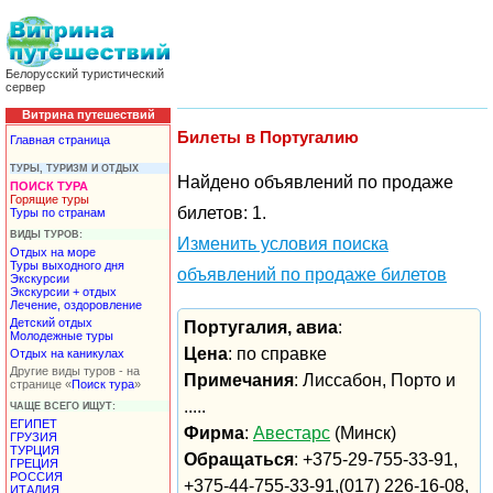
Белорусский туристический
сервер
Витрина путешествий
Билеты в Португалию
Главная страница
ТУРЫ, ТУРИЗМ И ОТДЫХ
Найдено объявлений по продаже
ПОИСК ТУРА
Горящие туры
билетов: 1.
Туры по странам
ВИДЫ ТУРОВ:
Изменить условия поиска
Отдых на море
Туры выходного дня
объявлений по продаже билетов
Экскурсии
Экскурсии + отдых
Лечение, оздоровление
Детский отдых
Португалия, авиа
:
Молодежные туры
Цена
: по справке
Отдых на каникулах
Другие виды туров - на
Примечания
: Лиссабон, Порто и
странице «
Поиск тура
»
.....
ЧАЩЕ ВСЕГО ИЩУТ:
ЕГИПЕТ
Фирма
:
Авестарс
(Минск)
ГРУЗИЯ
ТУРЦИЯ
Обращаться
: +375-29-755-33-91,
ГРЕЦИЯ
РОССИЯ
+375-44-755-33-91,(017) 226-16-08,
ИТАЛИЯ