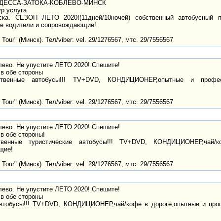
-ОДЕССА-ЗАТОКА-КОБЛЕВО-МИНСК
ур.услуга
ка. СЕЗОН ЛЕТО 2020!(11дней/10ночей) собственный автобусный 
 водители и сопровождающие!
Tour" (Минск). Тел/viber: vel. 29/1276567, мтс. 29/7556567
лево. Не упустите ЛЕТО 2020! Спешите!
в обе стороны
ственные автобусы!!! TV+DVD, КОНДИЦИОНЕР,опытные и профе
Tour" (Минск). Тел/viber: vel. 29/1276567, мтс. 29/7556567
лево. Не упустите ЛЕТО 2020! Спешите!
в обе стороны!
твенные туристические автобусы!!! TV+DVD, КОНДИЦИОНЕР,чай/
щие!
Tour" (Минск). Тел/viber: vel. 29/1276567, мтс. 29/7556567
лево. Не упустите ЛЕТО 2020! Спешите!
в обе стороны
автобусы!!! TV+DVD, КОНДИЦИОНЕР,чай/кофе в дороге,опытные и пр