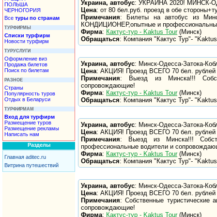
Украина, автобус
: УКРАИНА 2020! МИНСК
ПОЛЬША
Цена
: от 80 бел.руб. проезд в обе стороны+т
ЧЕРНОГОРИЯ
Примечания
: Билеты на автобус из Минс
Все
туры по странам
КОНДИЦИОНЕР,опытные и профессиональные
ТУРФИРМЫ
Фирма
:
Кактус-тур - Kaktus Tour
(Минск)
Списки турфирм
Обращаться
: Компания "Кактус Тур"- "Kaktus 
Новости турфирм
ТУРУСЛУГИ
Оформление виз
Украина, автобус
: Минск-Одесса-Затока-Коб
Продажа билетов
Цена
: АКЦИЯ! Проезд ВСЕГО 70 бел. рублей 
Поиск по билетам
Примечания
: Выезд из Минска!!! Соб
РАЗНОЕ
сопровождающие!
Страны
Фирма
:
Кактус-тур - Kaktus Tour
(Минск)
Популярность туров
Обращаться
: Компания "Кактус Тур"- "Kaktus 
Отдых в Беларуси
ТУРФИРМАМ
Вход для турфирм
Размещение туров
Украина, автобус
: Минск-Одесса-Затока-Коб
Размещение рекламы
Цена
: АКЦИЯ! Проезд ВСЕГО 70 бел. рублей 
Написать нам
Примечания
: Выезд из Минска!!! Собс
Разделы
профессиональные водители и сопровождаю
Фирма
:
Кактус-тур - Kaktus Tour
(Минск)
Главная aditec.ru
Обращаться
: Компания "Кактус Тур"- "Kaktus 
Витрина путешествий
Украина, автобус
: Минск-Одесса-Затока-Коб
Цена
: АКЦИЯ! Проезд ВСЕГО 70 бел. рублей 
Примечания
: Собственные туристические 
сопровождающие!
Фирма
:
Кактус-тур - Kaktus Tour
(Минск)