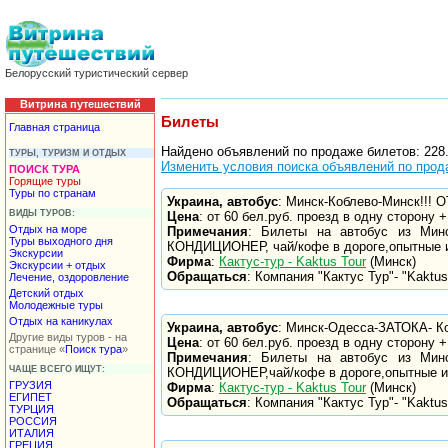
Белорусский туристический сервер
Витрина путешествий
Билеты
Главная страница
Найдено объявлений по продаже билетов: 228.
ТУРЫ, ТУРИЗМ И ОТДЫХ
Изменить условия поиска объявлений по прод
ПОИСК ТУРА
Горящие туры
Туры по странам
Украина, автобус
: Минск-Коблево-Минск!!!
ВИДЫ ТУРОВ:
Цена
: от 60 бел.руб. проезд в одну сторону +
Отдых на море
Примечания
: Билеты на автобус из Минс
Туры выходного дня
КОНДИЦИОНЕР, чай/кофе в дороге,опытные 
Экскурсии
Фирма
:
Кактус-тур - Kaktus Tour
(Минск)
Экскурсии + отдых
Обращаться
: Компания "Кактус Тур"- "Kaktus 
Лечение, оздоровление
Детский отдых
Молодежные туры
Отдых на каникулах
Украина, автобус
: Минск-Одесса-ЗАТОКА- Ко
Другие виды туров - на
Цена
: от 60 бел.руб. проезд в одну сторону +
странице «
Поиск тура
»
Примечания
: Билеты на автобус из Минс
ЧАЩЕ ВСЕГО ИЩУТ:
КОНДИЦИОНЕР,чай/кофе в дороге,опытные и
ГРУЗИЯ
Фирма
:
Кактус-тур - Kaktus Tour
(Минск)
ЕГИПЕТ
Обращаться
: Компания "Кактус Тур"- "Kaktus 
ТУРЦИЯ
РОССИЯ
ИТАЛИЯ
ГРЕЦИЯ