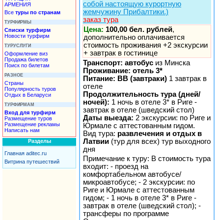
собой настоящую курортную
АРМЕНИЯ
жемчужину Прибалтики.)
Все
туры по странам
заказ тура
ТУРФИРМЫ
Цена:
100,00 бел. рублей
,
Списки турфирм
Новости турфирм
дополнительно оплачивается
стоимость проживания +2 экскурсии
ТУРУСЛУГИ
+ завтрак в гостинице
Оформление виз
Продажа билетов
Транспорт: автобус
из Минска
Поиск по билетам
Проживание: отель 3*
РАЗНОЕ
Питание: BB (завтраки)
1 завтрак в
Страны
отеле
Популярность туров
Продолжительность тура (дней/
Отдых в Беларуси
ночей):
1 ночь в отеле 3* в Риге -
ТУРФИРМАМ
завтрак в отеле (шведский стол)
Вход для турфирм
Даты выезда:
2 экскурсии: по Риге и
Размещение туров
Размещение рекламы
Юрмале с аттестованным гидом.
Написать нам
Вид тура:
развлечения и отдых в
Латвии
(тур для всех) тур выходного
Разделы
дня
Главная aditec.ru
Примечание к туру: В стоимость тура
Витрина путешествий
входит: - проезд на
комфортабельном автобусе/
микроавтобусе; - 2 экскурсии: по
Риге и Юрмале с аттестованным
гидом; - 1 ночь в отеле 3* в Риге -
завтрак в отеле (шведский стол); -
трансферы по программе