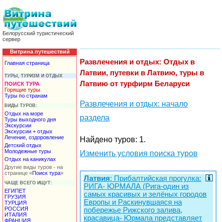
Белорусский туристический
сервер
Витрина путешествий
Развлечения и отдых: Отдых в
Главная страница
Латвии, путевки в Латвию, туры в
ТУРЫ, ТУРИЗМ И ОТДЫХ
Латвию от турфирм Беларуси
ПОИСК ТУРА
Горящие туры
Туры по странам
Развлечения и отдых: начало
ВИДЫ ТУРОВ:
Отдых на море
раздела
Туры выходного дня
Экскурсии
Экскурсии + отдых
Лечение, оздоровление
Найдено туров: 1.
Детский отдых
Молодежные туры
Изменить условия поиска туров
Отдых на каникулах
Другие виды туров - на
странице «
Поиск тура
»
Латвия
: Прибалтийская прогулка:
ЧАЩЕ ВСЕГО ИЩУТ:
РИГА- ЮРМАЛА (Рига-один из
ЕГИПЕТ
самых красивых и зелёных городов
ГРУЗИЯ
Европы и Раскинувшаяся на
ТУРЦИЯ
РОССИЯ
побережье Рижского залива,
ИТАЛИЯ
красавица- Юрмала представляет
ФРАНЦИЯ