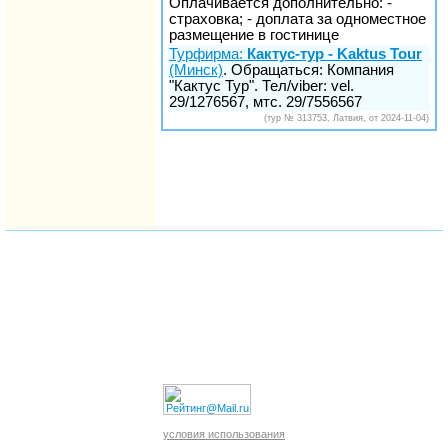
Оплачивается дополнительно: -
страховка; - доплата за одноместное
размещение в гостинице
Турфирма:
Кактус-тур - Kaktus Tour
(Минск)
. Обращаться: Компания
"Кактус Тур". Тел/viber: vel.
29/1276567, мтс. 29/7556567
(тур № 313753, Латвия, от 2024-11-04)
условия использования