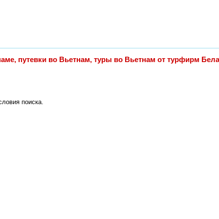
аме, путевки во Вьетнам, туры во Вьетнам от турфирм Бел
словия поиска.