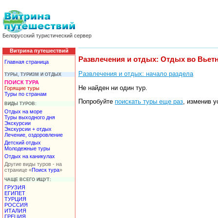
Белорусский туристический сервер
Витрина путешествий
Развлечения и отдых: Отдых во Вьетн
Главная страница
Развлечения и отдых: начало раздела
ТУРЫ, ТУРИЗМ И ОТДЫХ
ПОИСК ТУРА
Не найден ни один тур.
Горящие туры
Туры по странам
Попробуйте
поискать туры еще раз
, изменив у
ВИДЫ ТУРОВ:
Отдых на море
Туры выходного дня
Экскурсии
Экскурсии + отдых
Лечение, оздоровление
Детский отдых
Молодежные туры
Отдых на каникулах
Другие виды туров - на
странице «
Поиск тура
»
ЧАЩЕ ВСЕГО ИЩУТ:
ГРУЗИЯ
ЕГИПЕТ
ТУРЦИЯ
РОССИЯ
ИТАЛИЯ
ГРЕЦИЯ