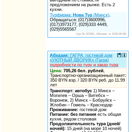
предложением на рынке. Есть 2
кухни.
Турфирма:
Нова Тур
(Минск)
.
Обращаться: (017)3600996,
(017)3973177, (029)333 4449,
(029)5565567
(тур № 323361, Абхазия, от 2026-08-08)
Абхазия
: ГАГРА, гостевой дом
«УЮТНЫЙ ДВОРИК» (Гагра)
подробности по туру и заказ тура
Цена:
705,26 бел. рублей
,
Транспортно-организационный пакет:
350 BYN взр. / 320 BYN реб. до 11.99
лет
Транспорт: автобус
1) Минск –
Могилев – Орша – Витебск –
Воронеж, 2) Минск – Бобруйск –
Жлобин – Гомель – Краснодар
Проживание:
гостевой дом
Питание: без питания
есть общая
кухня, рядом столовая
Продолжительность тура (дней/
ночей):
15 дней (на море 10 ночей)