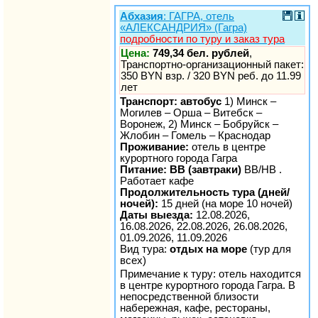
Абхазия
: ГАГРА, отель
«АЛЕКСАНДРИЯ» (Гагра)
подробности по туру и заказ тура
Цена:
749,34 бел. рублей
,
Транспортно-организационный пакет:
350 BYN взр. / 320 BYN реб. до 11.99
лет
Транспорт: автобус
1) Минск –
Могилев – Орша – Витебск –
Воронеж, 2) Минск – Бобруйск –
Жлобин – Гомель – Краснодар
Проживание:
отель в центре
курортного города Гагра
Питание: BB (завтраки)
ВВ/НВ .
Работает кафе
Продолжительность тура (дней/
ночей):
15 дней (на море 10 ночей)
Даты выезда:
12.08.2026,
16.08.2026, 22.08.2026, 26.08.2026,
01.09.2026, 11.09.2026
Вид тура:
отдых на море
(тур для
всех)
Примечание к туру: отель находится
в центре курортного города Гагра. В
непосредственной близости
набережная, кафе, рестораны,