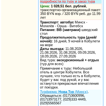
подробности по туру и заказ тура
Цена:
1 028,51 бел. рублей
,
транспортно-организационный пакет:
350 BYN взр. / 320 BYN реб. до 11.99
лет
Транспорт: автобус
Минск -
Могилёв - Орша - Витебск
Питание: BB (завтраки)
шведский
стол
Продолжительность тура (дней/
ночей):
16 дней, 9 ночей в Кобулети
на море
Даты выезда:
11.08.2026,
21.08.2026, 31.08.2026, 09.09.2026,
18.09.2026, 27.09.2026
Вид тура:
экскурсионный + отдых
(тур для всех)
Примечание к туру: Небольшой
отель в центре Кобулети. Все
лучшее, что только есть в Кобулети,
будет у вас под рукой, и у вас
останутся прекрасные впечатления
от поездки.
Турфирма:
Нова Тур
(Минск)
.
Обращаться: (017)3600996,
(017)3973177, (029)333 4449,
(029)5565567