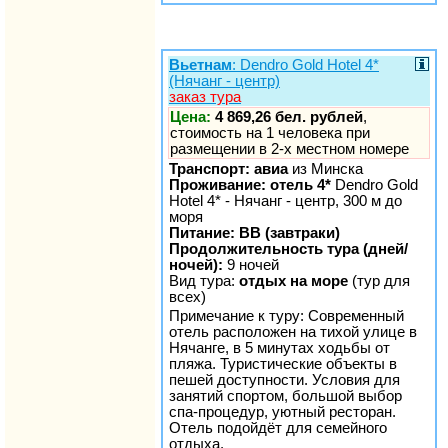
Вьетнам
: Dendro Gold Hotel 4*
(Нячанг - центр)
заказ тура
Цена:
4 869,26 бел. рублей
,
стоимость на 1 человека при
размещении в 2-х местном номере
Транспорт: авиа
из Минска
Проживание: отель 4*
Dendro Gold
Hotel 4* - Нячанг - центр, 300 м до
моря
Питание: BB (завтраки)
Продолжительность тура (дней/
ночей):
9 ночей
Вид тура:
отдых на море
(тур для
всех)
Примечание к туру: Современный
отель расположен на тихой улице в
Нячанге, в 5 минутах ходьбы от
пляжа. Туристические объекты в
пешей доступности. Условия для
занятий спортом, большой выбор
спа-процедур, уютный ресторан.
Отель подойдёт для семейного
отдыха.