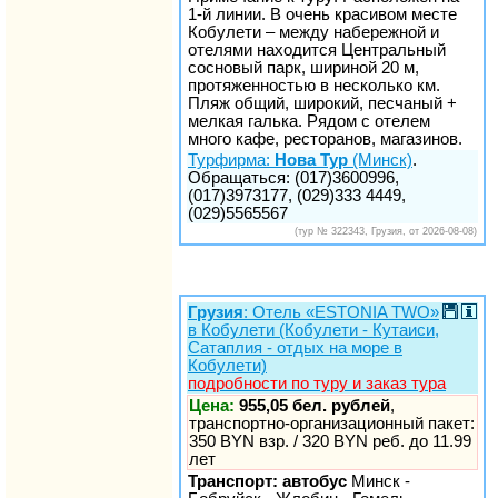
1-й линии. В очень красивом месте
Кобулети – между набережной и
отелями находится Центральный
сосновый парк, шириной 20 м,
протяженностью в несколько км.
Пляж общий, широкий, песчаный +
мелкая галька. Рядом с отелем
много кафе, ресторанов, магазинов.
Турфирма:
Нова Тур
(Минск)
.
Обращаться: (017)3600996,
(017)3973177, (029)333 4449,
(029)5565567
(тур № 322343, Грузия, от 2026-08-08)
Грузия
: Отель «ESTONIA TWO»
в Кобулети (Кобулети - Кутаиси,
Сатаплия - отдых на море в
Кобулети)
подробности по туру и заказ тура
Цена:
955,05 бел. рублей
,
транспортно-организационный пакет:
350 BYN взр. / 320 BYN реб. до 11.99
лет
Транспорт: автобус
Минск -