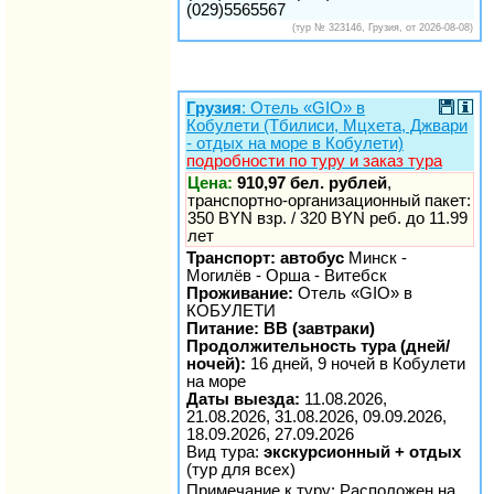
(029)5565567
(тур № 323146, Грузия, от 2026-08-08)
Грузия
: Отель «GIO» в
Кобулети (Тбилиси, Мцхета, Джвари
- отдых на море в Кобулети)
подробности по туру и заказ тура
Цена:
910,97 бел. рублей
,
транспортно-организационный пакет:
350 BYN взр. / 320 BYN реб. до 11.99
лет
Транспорт: автобус
Минск -
Могилёв - Орша - Витебск
Проживание:
Отель «GIO» в
КОБУЛЕТИ
Питание: BB (завтраки)
Продолжительность тура (дней/
ночей):
16 дней, 9 ночей в Кобулети
на море
Даты выезда:
11.08.2026,
21.08.2026, 31.08.2026, 09.09.2026,
18.09.2026, 27.09.2026
Вид тура:
экскурсионный + отдых
(тур для всех)
Примечание к туру: Расположен на