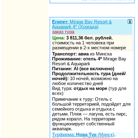
Египет
: Mirage Bay Resort &
Aquapark 4* (Хургада)
заказ тура
Цена:
3 811,36 бел. рублей
,
стоимость на 1 человека при
размещении в 2-х местном номере
Транспорт: авиа
из Минска
Проживание: отель 4*
Mirage Bay
Resort & Aquapark
Питание: AI (все включено)
Продолжительность тура (дней/
ночей):
10 ночей, возможно на
любое количество дней
Вид тура:
отдых на море
(тур для
всех)
Примечание к туру: Отель с
большой территорией, подойдет для
семейного отдыха и отдыха с
детьми. Пляж — лагуна, есть пирс,
рядом коралл. На территории
функционирует собственный
аквапарк.
Турфирма:
Нова Тур
(Минск)
.