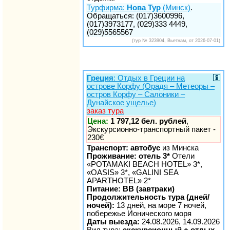
Турфирма:
Нова Тур
(Минск)
.
Обращаться: (017)3600996,
(017)3973177, (029)333 4449,
(029)5565567
(тур № 323904, Вьетнам, от 2026-07-01)
Греция
: Отдых в Греции на
острове Корфу (Орадя – Метеоры –
остров Корфу – Салоники –
Дунайское ущелье)
заказ тура
Цена:
1 797,12 бел. рублей
,
Экскурсионно-транспортный пакет -
230€
Транспорт: автобус
из Минска
Проживание: отель 3*
Отели
«POTAMAKI BEACH HOTEL» 3*,
«OASIS» 3*, «GALINI SEA
APARTHOTEL» 2*
Питание: BB (завтраки)
Продолжительность тура (дней/
ночей):
13 дней, на море 7 ночей,
побережье Ионического моря
Даты выезда:
24.08.2026, 14.09.2026
Вид тура:
экскурсионный + отдых