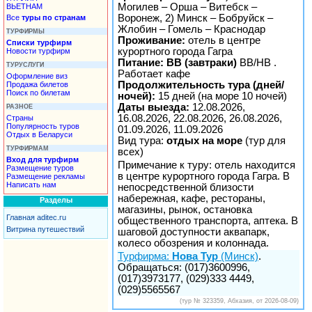
Могилев – Орша – Витебск –
ВЬЕТНАМ
Воронеж, 2) Минск – Бобруйск –
Все
туры по странам
Жлобин – Гомель – Краснодар
ТУРФИРМЫ
Проживание:
отель в центре
Списки турфирм
курортного города Гагра
Новости турфирм
Питание: BB (завтраки)
ВВ/НВ .
ТУРУСЛУГИ
Работает кафе
Оформление виз
Продолжительность тура (дней/
Продажа билетов
Поиск по билетам
ночей):
15 дней (на море 10 ночей)
Даты выезда:
12.08.2026,
РАЗНОЕ
16.08.2026, 22.08.2026, 26.08.2026,
Страны
Популярность туров
01.09.2026, 11.09.2026
Отдых в Беларуси
Вид тура:
отдых на море
(тур для
ТУРФИРМАМ
всех)
Вход для турфирм
Примечание к туру: отель находится
Размещение туров
в центре курортного города Гагра. В
Размещение рекламы
Написать нам
непосредственной близости
набережная, кафе, рестораны,
Разделы
магазины, рынок, остановка
Главная aditec.ru
общественного транспорта, аптека. В
Витрина путешествий
шаговой доступности аквапарк,
колесо обозрения и колоннада.
Турфирма:
Нова Тур
(Минск)
.
Обращаться: (017)3600996,
(017)3973177, (029)333 4449,
(029)5565567
(тур № 323359, Абхазия, от 2026-08-09)