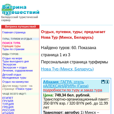
Белорусский туристический
сервер
Витрина путешествий
Отдых, путевки, туры; предлагает
Главная страница
Нова Тур (Минск, Беларусь)
ТУРЫ, ТУРИЗМ И ОТДЫХ
ПОИСК ТУРА
Горящие туры
Найдено туров: 60. Показана
Туры по странам
страница 1 из 3
ВИДЫ ТУРОВ:
Отдых на море
Туры выходного дня
Персональная страница турфирмы
Экскурсии
Экскурсии + отдых
Нова Тур (Минск, Беларусь)
Лечение, оздоровление
Детский отдых
Молодежные туры
Абхазия
: ГАГРА, отель
Отдых на каникулах
«АЛЕКСАНДРИЯ» (Гагра)
Другие виды туров - на
странице «
Поиск тура
»
подробности по туру и заказ тура
ЧАЩЕ ВСЕГО ИЩУТ:
Цена:
749,34 бел. рублей
,
ЕГИПЕТ
Транспортно-организационный пакет:
ГРУЗИЯ
350 BYN взр. / 320 BYN реб. до 11.99
ТУРЦИЯ
лет
ГРЕЦИЯ
РОССИЯ
Транспорт: автобус
1) Минск –
ИТАЛИЯ