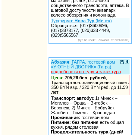
магазины, рынок, остановка
общественного транспорта, аптека. В
шаговой доступности аквапарк,
колесо обозрения и колоннада.
Турфирма:
Нова Тур
(Минск)
.
Обращаться: (017)3600996,
(017)3973177, (029)333 4449,
(029)5565567
(тур № 322411, Абхазия, от 2026-08-08)
Абхазия
: ГАГРА, гостевой дом
«УЮТНЫЙ ДВОРИК» (Гагра)
подробности по туру и заказ тура
Цена:
705,26 бел. рублей
,
Транспортно-организационный пакет:
350 BYN взр. / 320 BYN реб. до 11.99
лет
Транспорт: автобус
1) Минск –
Могилев – Орша – Витебск –
Воронеж, 2) Минск – Бобруйск –
Жлобин – Гомель – Краснодар
Проживание:
гостевой дом
Питание: без питания
есть общая
кухня, рядом столовая
Продолжительность тура (дней/