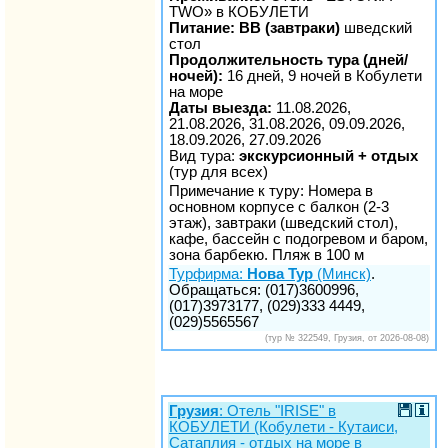
TWO» в КОБУЛЕТИ
Питание: BB (завтраки)
шведский
стол
Продолжительность тура (дней/
ночей):
16 дней, 9 ночей в Кобулети
на море
Даты выезда:
11.08.2026,
21.08.2026, 31.08.2026, 09.09.2026,
18.09.2026, 27.09.2026
Вид тура:
экскурсионный + отдых
(тур для всех)
Примечание к туру: Номера в
основном корпусе с балкон (2-3
этаж), завтраки (шведский стол),
кафе, бассейн с подогревом и баром,
зона барбекю. Пляж в 100 м
Турфирма:
Нова Тур
(Минск)
.
Обращаться: (017)3600996,
(017)3973177, (029)333 4449,
(029)5565567
(тур № 322549, Грузия, от 2026-08-08)
Грузия
: Отель "IRISE" в
КОБУЛЕТИ (Кобулети - Кутаиси,
Сатаплия - отдых на море в