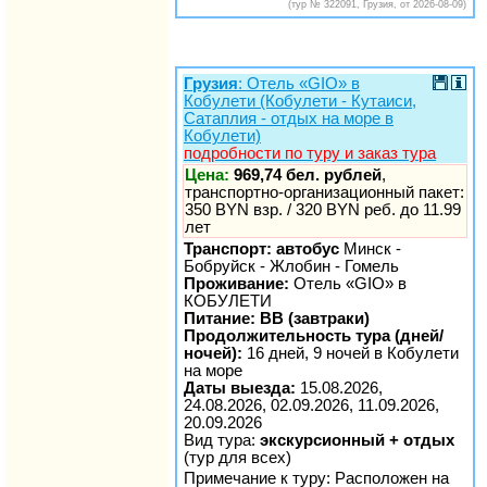
(тур № 322091, Грузия, от 2026-08-09)
Грузия
: Отель «GIO» в
Кобулети (Кобулети - Кутаиси,
Сатаплия - отдых на море в
Кобулети)
подробности по туру и заказ тура
Цена:
969,74 бел. рублей
,
транспортно-организационный пакет:
350 BYN взр. / 320 BYN реб. до 11.99
лет
Транспорт: автобус
Минск -
Бобруйск - Жлобин - Гомель
Проживание:
Отель «GIO» в
КОБУЛЕТИ
Питание: BB (завтраки)
Продолжительность тура (дней/
ночей):
16 дней, 9 ночей в Кобулети
на море
Даты выезда:
15.08.2026,
24.08.2026, 02.09.2026, 11.09.2026,
20.09.2026
Вид тура:
экскурсионный + отдых
(тур для всех)
Примечание к туру: Расположен на