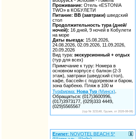
Бобруйск - Жлобин - Гомель
Проживание:
Отель «ESTONIA
TWO» в КОБУЛЕТИ
Питание: BB (завтраки)
шведский
стол
Продолжительность тура (дней/
ночей):
16 дней, 9 ночей в Кобулети
на море
Даты выезда:
15.08.2026,
24.08.2026, 02.09.2026, 11.09.2026,
20.09.2026
Вид тура:
экскурсионный + отдых
(тур для всех)
Примечание к туру: Номера в
основном корпусе с балкон (2-3
этаж), завтраки (шведский стол),
кафе, бассейн с подогревом и баром,
зона барбекю. Пляж в 100 м
Турфирма:
Нова Тур
(Минск)
.
Обращаться: (017)3600996,
(017)3973177, (029)333 4449,
(029)5565567
(тур № 323148, Грузия, от 2026-08-08)
Египет
: NOVOTEL BEACH 5*
(Шарм-эль- Шейх)