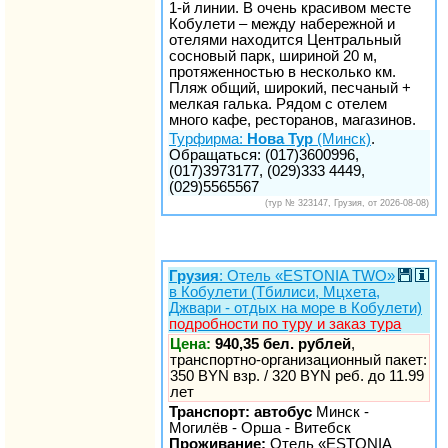
1-й линии. В очень красивом месте
Кобулети – между набережной и
отелями находится Центральный
сосновый парк, шириной 20 м,
протяженностью в несколько км.
Пляж общий, широкий, песчаный +
мелкая галька. Рядом с отелем
много кафе, ресторанов, магазинов.
Турфирма:
Нова Тур
(Минск)
.
Обращаться: (017)3600996,
(017)3973177, (029)333 4449,
(029)5565567
(тур № 323147, Грузия, от 2026-08-08)
Грузия
: Отель «ESTONIA TWO»
в Кобулети (Тбилиси, Мцхета,
Джвари - отдых на море в Кобулети)
подробности по туру и заказ тура
Цена:
940,35 бел. рублей
,
транспортно-организационный пакет:
350 BYN взр. / 320 BYN реб. до 11.99
лет
Транспорт: автобус
Минск -
Могилёв - Орша - Витебск
Проживание:
Отель «ESTONIA