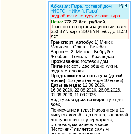
Абхазия
: Гагра, гостевой дом
«ИСТОЧНИК» (г. Гагра)
подробности по туру и заказ тура
Цена:
778,73 бел. рублей
,
Транспортно-организационный пакет:
350 BYN взр. / 320 BYN реб. до 11.99
лет
Транспорт: автобус
1) Минск –
Могилев – Орша – Витебск –
Воронеж, 2) Минск – Бобруйск –
Жлобин – Гомель – Краснодар
Проживание:
гостевой дом
Питание:
есть две общие кухни,
рядом столовая
Продолжительность тура (дней/
ночей):
15 дней (на море 10 ночей)
Даты выезда:
12.08.2026,
16.08.2026, 22.08.2026, 26.08.2026,
01.09.2026, 11.09.2026
Вид тура:
отдых на море
(тур для
всех)
Примечание к туру: Находится в 10
минутах ходьбы до пляжа, в шаговой
доступности от супермаркета,
столовой, магазинов и кафе.
"Источник" является самым
выгодным по стоимости