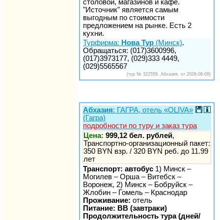
столовой, магазинов и кафе.
"Источник" является самым
выгодным по стоимости
предложением на рынке. Есть 2
кухни.
Турфирма:
Нова Тур
(Минск)
.
Обращаться: (017)3600996,
(017)3973177, (029)333 4449,
(029)5565567
(тур № 322559, Абхазия, от 2026-08-08)
Абхазия
: ГАГРА, отель «ОLIVA»
(Гагра)
подробности по туру и заказ тура
Цена:
999,12 бел. рублей
,
Транспортно-организационный пакет:
350 BYN взр. / 320 BYN реб. до 11.99
лет
Транспорт: автобус
1) Минск –
Могилев – Орша – Витебск –
Воронеж, 2) Минск – Бобруйск –
Жлобин – Гомель – Краснодар
Проживание:
отель
Питание: BB (завтраки)
Продолжительность тура (дней/