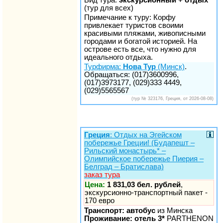
(тур для всех)
Примечание к туру: Корфу
привлекает туристов своими
красивыми пляжами, живописными
городами и богатой историей. На
острове есть все, что нужно для
идеального отдыха.
Турфирма:
Нова Тур
(Минск)
.
Обращаться: (017)3600996,
(017)3973177, (029)333 4449,
(029)5565567
(тур № 323176, Греция, от 2026-08-08)
Греция
: Отдых на Эгейском
побережье Греции! (Будапешт –
Рильский монастырь* –
Олимпийское побережье Пиерия –
Белград – Братислава)
заказ тура
Цена:
1 831,03 бел. рублей
,
экскурсионно-транспортный пакет -
170 евро
Транспорт: автобус
из Минска
Проживание: отель 3*
PARTHENON