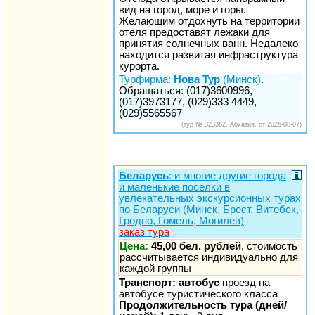
вид на город, море и горы.
Желающим отдохнуть на территории
отеля предоставят лежаки для
принятия солнечных ванн. Недалеко
находится развитая инфраструктура
курорта.
Турфирма:
Нова Тур
(Минск)
.
Обращаться: (017)3600996,
(017)3973177, (029)333 4449,
(029)5565567
(тур № 323362, Абхазия, от 2026-08-07)
Беларусь
: и многие другие города
и маленькие поселки в
увлекательных экскурсионных турах
по Беларуси (Минск, Брест, Витебск,
Гродно, Гомель, Могилев)
заказ тура
Цена:
45,00 бел. рублей
, стоимость
рассчитывается индивидуально для
каждой группы
Транспорт: автобус
проезд на
автобусе туристического класса
Продолжительность тура (дней/