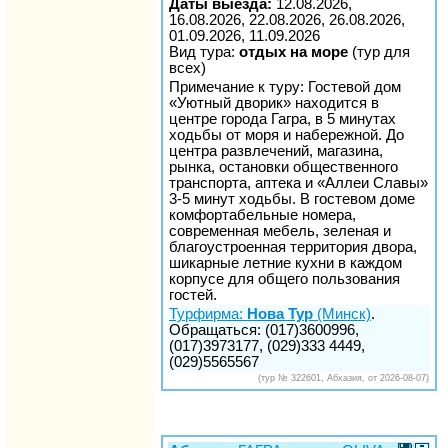
Даты выезда:
12.08.2026,
16.08.2026, 22.08.2026, 26.08.2026,
01.09.2026, 11.09.2026
Вид тура:
отдых на море
(тур для
всех)
Примечание к туру: Гостевой дом
«Уютный дворик» находится в
центре города Гагра, в 5 минутах
ходьбы от моря и набережной. До
центра развлечений, магазина,
рынка, остановки общественного
транспорта, аптека и «Аллеи Славы»
3-5 минут ходьбы. В гостевом доме
комфортабельные номера,
современная мебель, зеленая и
благоустроенная территория двора,
шикарные летние кухни в каждом
корпусе для общего пользования
гостей.
Турфирма:
Нова Тур
(Минск)
.
Обращаться: (017)3600996,
(017)3973177, (029)333 4449,
(029)5565567
(тур № 322601, Абхазия, от 2026-08-07)