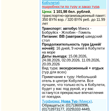
Кобулети)
подробности по туру и заказ тура
Цена:
1 101,98 бел. рублей
,
транспортно-организационный пакет:
350 BYN взр. / 320 BYN реб. до 11.99
лет
Транспорт: автобус
Минск -
Бобруйск - Жлобин - Гомель
Питание: BB (завтраки)
шведский
стол
Продолжительность тура (дней/
ночей):
16 дней, 9 ночей в Кобулети
на море
Даты выезда:
15.08.2026,
24.08.2026, 02.09.2026, 11.09.2026,
20.09.2026
Вид тура:
экскурсионный + отдых
(тур для всех)
Примечание к туру: Небольшой
отель в центре Кобулети. Все
лучшее, что только есть в Кобулети,
будет у вас под рукой, и у вас
останутся прекрасные впечатления
от поездки.
Турфирма:
Нова Тур
(Минск)
.
Обращаться: (017)3600996,
(017)3973177, (029)333 4449,