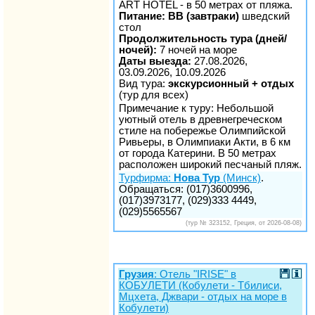
ART HOTEL - в 50 метрах от пляжа.
Питание: BB (завтраки)
шведский
стол
Продолжительность тура (дней/
ночей):
7 ночей на море
Даты выезда:
27.08.2026,
03.09.2026, 10.09.2026
Вид тура:
экскурсионный + отдых
(тур для всех)
Примечание к туру: Небольшой
уютный отель в древнегреческом
стиле на побережье Олимпийской
Ривьеры, в Олимпиаки Акти, в 6 км
от города Катерини. В 50 метрах
расположен широкий песчаный пляж.
Турфирма:
Нова Тур
(Минск)
.
Обращаться: (017)3600996,
(017)3973177, (029)333 4449,
(029)5565567
(тур № 323152, Греция, от 2026-08-08)
Грузия
: Отель "IRISE" в
КОБУЛЕТИ (Кобулети - Тбилиси,
Мцхета, Джвари - отдых на море в
Кобулети)