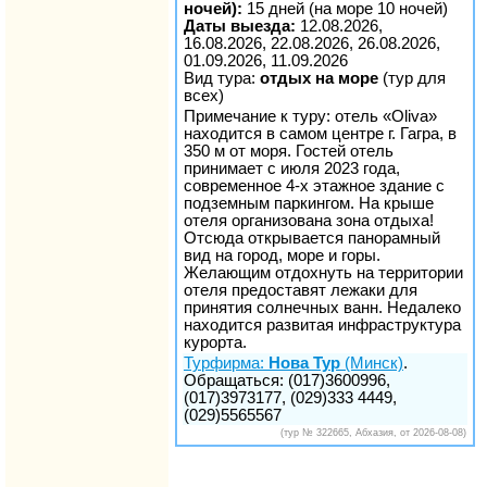
ночей):
15 дней (на море 10 ночей)
Даты выезда:
12.08.2026,
16.08.2026, 22.08.2026, 26.08.2026,
01.09.2026, 11.09.2026
Вид тура:
отдых на море
(тур для
всех)
Примечание к туру: отель «Oliva»
находится в самом центре г. Гагра, в
350 м от моря. Гостей отель
принимает с июля 2023 года,
современное 4-х этажное здание с
подземным паркингом. На крыше
отеля организована зона отдыха!
Отсюда открывается панорамный
вид на город, море и горы.
Желающим отдохнуть на территории
отеля предоставят лежаки для
принятия солнечных ванн. Недалеко
находится развитая инфраструктура
курорта.
Турфирма:
Нова Тур
(Минск)
.
Обращаться: (017)3600996,
(017)3973177, (029)333 4449,
(029)5565567
(тур № 322665, Абхазия, от 2026-08-08)