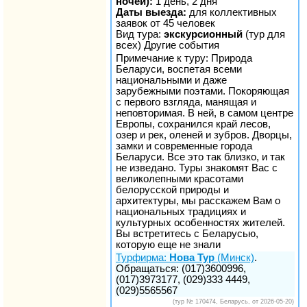
ночей):
1 день, 2 дня
Даты выезда:
для коллективных
заявок от 45 человек
Вид тура:
экскурсионный
(тур для
всех) Другие события
Примечание к туру: Природа
Беларуси, воспетая всеми
национальными и даже
зарубежными поэтами. Покоряющая
с первого взгляда, манящая и
неповторимая. В ней, в самом центре
Европы, сохранился край лесов,
озер и рек, оленей и зубров. Дворцы,
замки и современные города
Беларуси. Все это так близко, и так
не изведано. Туры знакомят Вас с
великолепными красотами
белорусской природы и
архитектуры, мы расскажем Вам о
национальных традициях и
культурных особенностях жителей.
Вы встретитесь с Беларусью,
которую еще не знали
Турфирма:
Нова Тур
(Минск)
.
Обращаться: (017)3600996,
(017)3973177, (029)333 4449,
(029)5565567
(тур № 170474, Беларусь, от 2026-05-20)