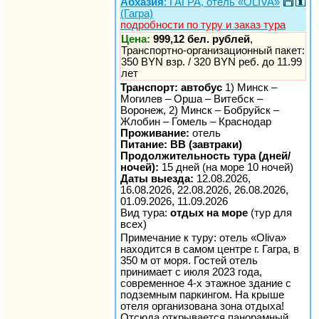
Абхазия
: ГАГРА, отель «ОLIVA»
(Гагра)
подробности по туру и заказ тура
Цена:
999,12 бел. рублей
,
Транспортно-организационный пакет:
350 BYN взр. / 320 BYN реб. до 11.99
лет
Транспорт: автобус
1) Минск –
Могилев – Орша – Витебск –
Воронеж, 2) Минск – Бобруйск –
Жлобин – Гомель – Краснодар
Проживание:
отель
Питание: BB (завтраки)
Продолжительность тура (дней/
ночей):
15 дней (на море 10 ночей)
Даты выезда:
12.08.2026,
16.08.2026, 22.08.2026, 26.08.2026,
01.09.2026, 11.09.2026
Вид тура:
отдых на море
(тур для
всех)
Примечание к туру: отель «Oliva»
находится в самом центре г. Гагра, в
350 м от моря. Гостей отель
принимает с июля 2023 года,
современное 4-х этажное здание с
подземным паркингом. На крыше
отеля организована зона отдыха!
Отсюда открывается панорамный