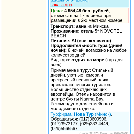
заказ тура
Цена:
4 954,48 бел. рублей
,
стоимость на 1 человека при
размещении в 2-х местном номере
Транспорт: авиа
из Минска
Проживание: отель 5*
NOVOTEL
BEACH
Питание: AI (все включено)
Продолжительность тура (дней/
ночей):
8 ночей, возможно на любое
количество дней
Вид тура:
отдых на море
(тур для
всех)
Примечание к туру: Стильный
дизайн, уютные номера и
прекрасный песчаный пляж
привлекают многих туристов.
Большинство отдыхающих
европейцы. Отель находится в
центре бухты Naama Bay.
Рекомендуем для семейного и
молодежного отдыха.
Турфирма:
Нова Тур
(Минск)
.
Обращаться: (017)3600996,
(017)3973177, (029)333 4449,
(029)5565567
(тур № 321675, Египет, от 2026-08-09)