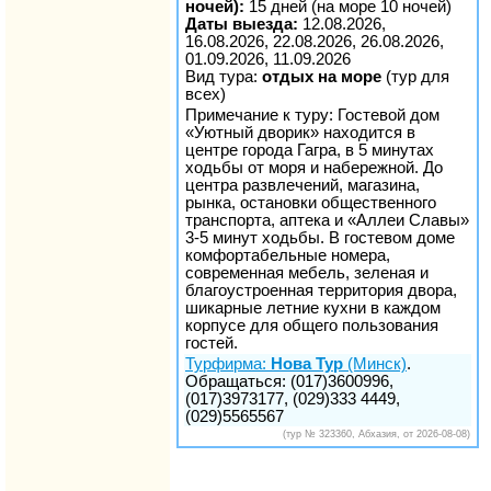
ночей):
15 дней (на море 10 ночей)
Даты выезда:
12.08.2026,
16.08.2026, 22.08.2026, 26.08.2026,
01.09.2026, 11.09.2026
Вид тура:
отдых на море
(тур для
всех)
Примечание к туру: Гостевой дом
«Уютный дворик» находится в
центре города Гагра, в 5 минутах
ходьбы от моря и набережной. До
центра развлечений, магазина,
рынка, остановки общественного
транспорта, аптека и «Аллеи Славы»
3-5 минут ходьбы. В гостевом доме
комфортабельные номера,
современная мебель, зеленая и
благоустроенная территория двора,
шикарные летние кухни в каждом
корпусе для общего пользования
гостей.
Турфирма:
Нова Тур
(Минск)
.
Обращаться: (017)3600996,
(017)3973177, (029)333 4449,
(029)5565567
(тур № 323360, Абхазия, от 2026-08-08)