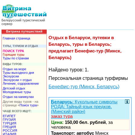
Белорусский туристический
сервер
Витрина путешествий
Отдых в Беларуси, путевки в
Главная страница
Беларусь, туры в Беларусь;
ТУРЫ, ТУРИЗМ И ОТДЫХ
предлагает Бенефис-тур (Минск,
ПОИСК ТУРА
Горящие туры
Беларусь)
Туры по странам
ВИДЫ ТУРОВ:
Отдых на море
Найдено туров: 1.
Туры выходного дня
Экскурсии
Персональная страница турфирмы
Экскурсии + отдых
Лечение, оздоровление
Бенефис-тур (Минск, Беларусь)
Детский отдых
Молодежные туры
Отдых на каникулах
Беларусь
: Кукольные символы
Другие виды туров - на
странице «
Поиск тура
»
РОДА: Тайный язык предков.
(Минский район)
ЧАЩЕ ВСЕГО ИЩУТ:
заказ тура
ЕГИПЕТ
ГРУЗИЯ
Цена:
150,00 бел. рублей
, за
ТУРЦИЯ
человека
ГРЕЦИЯ
РОССИЯ
Транспорт: автобус
Минск
ИТАЛИЯ