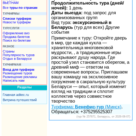
Продолжительность тура (дней/
ВЬЕТНАМ
ночей):
1 день
Все
туры по странам
Даты выезда:
под запрос для
ТУРФИРМЫ
организованных групп
Списки турфирм
Вид тура:
экскурсионный в
Новости турфирм
Беларусь
(тур для всех) Другие
ТУРУСЛУГИ
события
Оформление виз
Продажа билетов
Примечание к туру: Откройте дверь
Поиск по билетам
в мир, где каждая кукла —
РАЗНОЕ
хранительница многовековой
Страны
мудрости, , а традиционные игры
Популярность туров
раскрывают душу народа. Где
Отдых в Беларуси
простой узел становится оберегом, а
ТУРФИРМАМ
древний миф — ответом на
Вход для турфирм
современные вопросы. Приглашаем
Размещение туров
вашу команду на эксклюзивное
Размещение рекламы
Написать нам
погружение в сакральную культуру
Беларуси — опыт, который изменит
Разделы
взгляд на традиции и сплотит
Главная aditec.ru
коллектив через совместное
Витрина путешествий
творчество
Турфирма:
Бенефис-тур
(Минск)
.
Обращаться: +375295525307
(тур № 257671, Беларусь, от 2026-08-07)