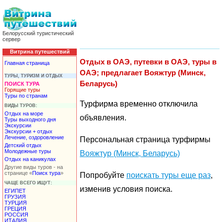
Белорусский туристический
сервер
Витрина путешествий
Отдых в ОАЭ, путевки в ОАЭ, туры в
Главная страница
ОАЭ; предлагает Вояжтур (Минск,
ТУРЫ, ТУРИЗМ И ОТДЫХ
Беларусь)
ПОИСК ТУРА
Горящие туры
Туры по странам
Турфирма временно отключила
ВИДЫ ТУРОВ:
Отдых на море
объявления.
Туры выходного дня
Экскурсии
Экскурсии + отдых
Лечение, оздоровление
Персональная страница турфирмы
Детский отдых
Молодежные туры
Вояжтур (Минск, Беларусь)
Отдых на каникулах
Другие виды туров - на
странице «
Поиск тура
»
Попробуйте
поискать туры еще раз
,
ЧАЩЕ ВСЕГО ИЩУТ:
изменив условия поиска.
ЕГИПЕТ
ГРУЗИЯ
ТУРЦИЯ
ГРЕЦИЯ
РОССИЯ
ИТАЛИЯ