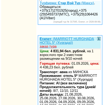
Турфирма:
Стар Вэй Тур
(Минск)
.
Обращаться:
+375(17)2701925(город),+375
(29)5493737(МТС), +375(29)1064426
(A1/Viber)
(горящий тур № 317545, Египет, от 2026-08-06)
Египет
: (MARRIOTT HURGHADA
HOTEL 5* (Хургада))
заказ тура
Цена:
4 831,94 бел. рублей
, на 1
взрослого при 2-хместном
размещении на 9/10 ночей
Горящая путевка:
01.09.2026,
цена:
4 438,23 бел. рублей
Транспорт: авиа
из МИНСКА
Проживание: отель 5*
MARRIOTT
HURGHADA HOTEL 5* (Хургада)
Питание: AI (все включено)
Продолжительность тура (дней/
ночей):
8/7, 11/10, 12/11
Даты выезда:
21.08.2026,
25.08.2026, 27.08.2026, 30.08.2026,
01.09.2026, 04.09.2026, 09.09.2026,