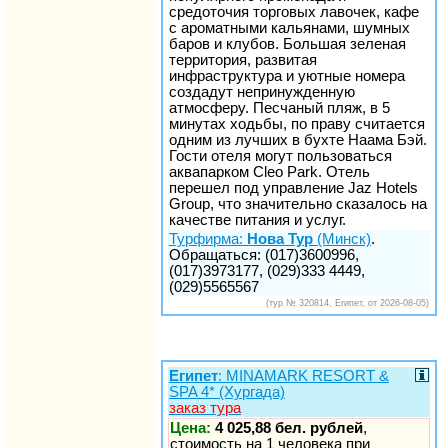
средоточия торговых лавочек, кафе
с ароматными кальянами, шумных
баров и клубов. Большая зеленая
территория, развитая
инфраструктура и уютные номера
создадут непринужденную
атмосферу. Песчаный пляж, в 5
минутах ходьбы, по праву считается
одним из лучших в бухте Наама Бэй.
Гости отеля могут пользоваться
аквапарком Cleo Park. Отель
перешел под управление Jaz Hotels
Group, что значительно сказалось на
качестве питания и услуг.
Турфирма:
Нова Тур
(Минск)
.
Обращаться: (017)3600996,
(017)3973177, (029)333 4449,
(029)5565567
(тур № 320814, Египет, от 2026-08-05)
Египет
: MINAMARK RESORT &
SPA 4* (Хургада)
заказ тура
Цена:
4 025,88 бел. рублей
,
стоимость на 1 человека при