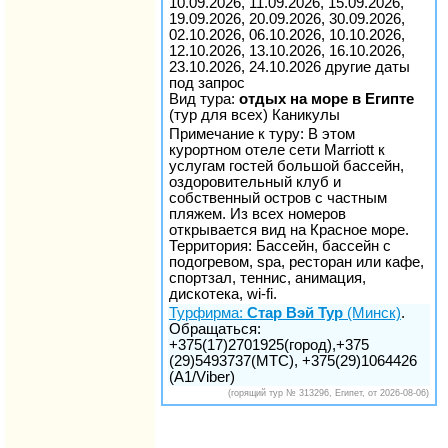
10.09.2026, 11.09.2026, 15.09.2026,
19.09.2026, 20.09.2026, 30.09.2026,
02.10.2026, 06.10.2026, 10.10.2026,
12.10.2026, 13.10.2026, 16.10.2026,
23.10.2026, 24.10.2026 другие даты
под запрос
Вид тура:
отдых на море в Египте
(тур для всех) Каникулы
Примечание к туру: В этом
курортном отеле сети Marriott к
услугам гостей большой бассейн,
оздоровительный клуб и
собственный остров с частным
пляжем. Из всех номеров
открывается вид на Красное море.
Территория: Бассейн, бассейн с
подогревом, spa, ресторан или кафе,
спортзал, теннис, анимация,
дискотека, wi-fi.
Турфирма:
Стар Вэй Тур
(Минск)
.
Обращаться:
+375(17)2701925(город),+375
(29)5493737(МТС), +375(29)1064426
(A1/Viber)
(горящий тур № 313296, Египет, от 2026-08-06)