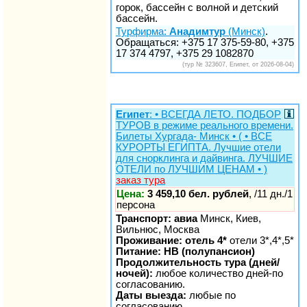
горок, бассейн с волной и детский
бассейн.
Турфирма:
Анадимтур
(Минск)
.
Обращаться: +375 17 375-59-80, +375
17 374 4797, +375 29 1082870
(тур № 323607, Египет, от 2026-08-04)
Египет
: • ВСЕГДА ЛЕТО. ПОДБОР
ТУРОВ в режиме реального времени.
Билеты Хургада- Минск • ( • ВСЕ
КУРОРТЫ ЕГИПТА. Лучшие отели
для снорклинга и дайвинга. ЛУЧШИЕ
ОТЕЛИ по ЛУЧШИМ ЦЕНАМ • )
заказ тура
Цена:
3 459,10 бел. рублей
, /11 дн./1
персона
Транспорт: авиа
Минск, Киев,
Вильнюс, Москва
Проживание: отель 4*
отели 3*,4*,5*
Питание: HB (полупансион)
Продолжительность тура (дней/
ночей):
любое количество дней-по
согласованию.
Даты выезда:
любые по
согласованию