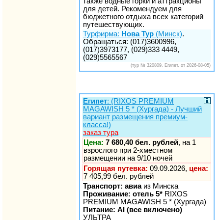
также водные горки и аттракционы
для детей. Рекомендуем для
бюджетного отдыха всех категорий
путешествующих.
Турфирма:
Нова Тур
(Минск)
.
Обращаться: (017)3600996,
(017)3973177, (029)333 4449,
(029)5565567
(тур № 320809, Египет, от 2026-08-05)
Египет
: (RIXOS PREMIUM
MAGAWISH 5 * (Хургада) - Лучший
вариант размещения премиум-
класса!)
заказ тура
Цена:
7 680,40 бел. рублей
, на 1
взрослого при 2-хместном
размещении на 9/10 ночей
Горящая путевка:
09.09.2026,
цена:
7 405,99 бел. рублей
Транспорт: авиа
из Минска
Проживание: отель 5*
RIXOS
PREMIUM MAGAWISH 5 * (Хургада)
Питание: AI (все включено)
УЛЬТРА