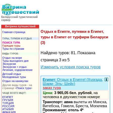
Белорусский туристический
сервер
Витрина путешествий
Отдых в Египте, путевки в Египет,
Главная страница
туры в Египет от турфирм Беларуси
ТУРЫ, ТУРИЗМ И ОТДЫХ
(3)
ПОИСК ТУРА
Горящие туры
Туры по странам
Найдено туров: 81. Показана
ВИДЫ ТУРОВ:
Отдых на море
страница 3 из 5
Туры выходного дня
Экскурсии
Изменить условия поиска туров
Экскурсии + отдых
Лечение, оздоровление
Детский отдых
Молодежные туры
Египет
: Отдых в Египте! (Хургада,
Отдых на каникулах
Шарм- Эль- Шейх)
Другие виды туров - на
заказ тура
странице «
Поиск тура
»
Цена:
3 965,05 бел. рублей
, на
ЧАЩЕ ВСЕГО ИЩУТ:
человека в двухместном номере
ЕГИПЕТ
ГРУЗИЯ
Транспорт: авиа
вылеты из Минска,
ТУРЦИЯ
Витебска, Гомеля, Бреста, Могилева
РОССИЯ
ИТАЛИЯ
Проживание: отель 4*
ФРАНЦИЯ