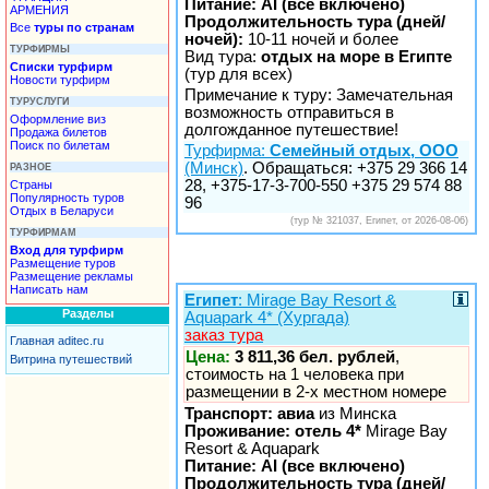
Питание: AI (все включено)
АРМЕНИЯ
Продолжительность тура (дней/
Все
туры по странам
ночей):
10-11 ночей и более
ТУРФИРМЫ
Вид тура:
отдых на море в Египте
Списки турфирм
(тур для всех)
Новости турфирм
Примечание к туру: Замечательная
ТУРУСЛУГИ
возможность отправиться в
Оформление виз
долгожданное путешествие!
Продажа билетов
Поиск по билетам
Турфирма:
Семейный отдых, ООО
(Минск)
. Обращаться: +375 29 366 14
РАЗНОЕ
28, +375-17-3-700-550 +375 29 574 88
Страны
Популярность туров
96
Отдых в Беларуси
(тур № 321037, Египет, от 2026-08-06)
ТУРФИРМАМ
Вход для турфирм
Размещение туров
Размещение рекламы
Написать нам
Египет
: Mirage Bay Resort &
Разделы
Aquapark 4* (Хургада)
заказ тура
Главная aditec.ru
Цена:
3 811,36 бел. рублей
,
Витрина путешествий
стоимость на 1 человека при
размещении в 2-х местном номере
Транспорт: авиа
из Минска
Проживание: отель 4*
Mirage Bay
Resort & Aquapark
Питание: AI (все включено)
Продолжительность тура (дней/