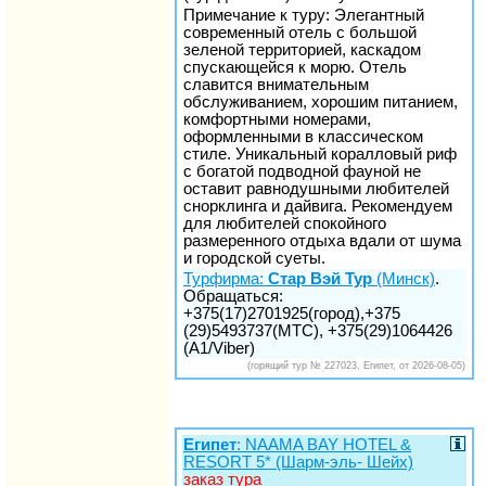
Примечание к туру: Элегантный
современный отель с большой
зеленой территорией, каскадом
спускающейся к морю. Отель
славится внимательным
обслуживанием, хорошим питанием,
комфортными номерами,
оформленными в классическом
стиле. Уникальный коралловый риф
с богатой подводной фауной не
оставит равнодушными любителей
снорклинга и дайвига. Рекомендуем
для любителей спокойного
размеренного отдыха вдали от шума
и городской суеты.
Турфирма:
Стар Вэй Тур
(Минск)
.
Обращаться:
+375(17)2701925(город),+375
(29)5493737(МТС), +375(29)1064426
(A1/Viber)
(горящий тур № 227023, Египет, от 2026-08-05)
Египет
: NAAMA BAY HOTEL &
RESORT 5* (Шарм-эль- Шейх)
заказ тура