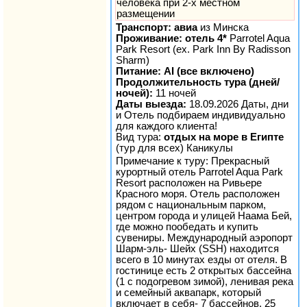
человека при 2-х местном
размещении
Транспорт: авиа
из Минска
Проживание: отель 4*
Parrotel Aqua
Park Resort (ex. Park Inn By Radisson
Sharm)
Питание: AI (все включено)
Продолжительность тура (дней/
ночей):
11 ночей
Даты выезда:
18.09.2026 Даты, дни
и Отель подбираем индивидуально
для каждого клиента!
Вид тура:
отдых на море в Египте
(тур для всех) Каникулы
Примечание к туру: Прекрасный
курортный отель Parrotel Aqua Park
Resort расположен на Ривьере
Красного моря. Отель расположен
рядом с национальным парком,
центром города и улицей Наама Бей,
где можно пообедать и купить
сувениры. Международный аэропорт
Шарм-эль- Шейх (SSH) находится
всего в 10 минутах езды от отеля. В
гостинице есть 2 открытых бассейна
(1 с подогревом зимой), ленивая река
и семейный аквапарк, который
включает в себя- 7 бассейнов, 25