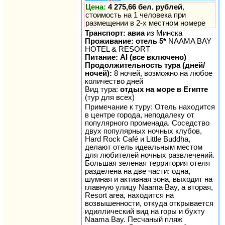
Цена:
4 275,66 бел. рублей
,
стоимость на 1 человека при
размещении в 2-х местном номере
Транспорт: авиа
из Минска
Проживание: отель 5*
NAAMA BAY
HOTEL & RESORT
Питание: AI (все включено)
Продолжительность тура (дней/
ночей):
8 ночей, возможно на любое
количество дней
Вид тура:
отдых на море в Египте
(тур для всех)
Примечание к туру: Отель находится
в центре города, неподалеку от
популярного променада. Соседство
двух популярных ночных клубов,
Hard Rock Café и Little Buddha,
делают отель идеальным местом
для любителей ночных развлечений.
Большая зеленая территория отеля
разделена на две части: одна,
шумная и активная зона, выходит на
главную улицу Naama Bay, а вторая,
Resort area, находится на
возвышенности, откуда открывается
идиллический вид на горы и бухту
Naama Bay. Песчаный пляж