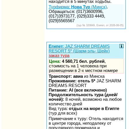
находится в 5 минутах ходьбы.
Турфирма:
Нова Тур
(Минск)
.
Обращаться: (017)3600996,
(017)3973177, (029)333 4449,
(029)5565567
(тур № 320849, Египет, от 2026-08-05)
Египет
: JAZ SHARM DREAMS
RESORT 5* (Шарм-эль- Шейх)
заказ тура
Цена:
4 560,71 бел. рублей
,
стоимость на 1 человека при
размещении в 2-х местном номере
Транспорт: авиа
из Минска
Проживание: отель 5*
JAZ SHARM
DREAMS RESORT
Питание: AI (все включено)
Продолжительность тура (дней/
ночей):
8 ночей, возможно на любое
количество дней
Вид тура:
отдых на море в Египте
(тур для всех)
Примечание к туру: Отель находится
в центре города, неподалеку от
популярного променада и