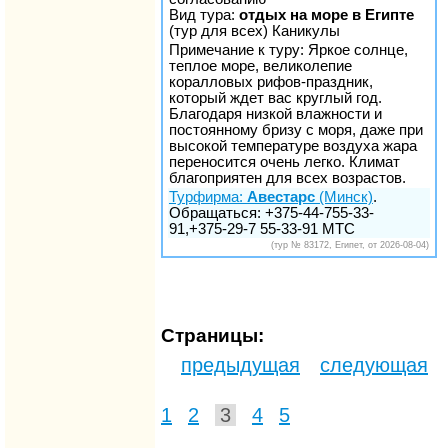
Вид тура:
отдых на море в Египте
(тур для всех) Каникулы
Примечание к туру: Яркое солнце,
теплое море, великолепие
коралловых рифов-праздник,
который ждет вас круглый год.
Благодаря низкой влажности и
постоянному бризу с моря, даже при
высокой температуре воздуха жара
переносится очень легко. Климат
благоприятен для всех возрастов.
Турфирма:
Авестарс
(Минск)
.
Обращаться: +375-44-755-33-
91,+375-29-7 55-33-91 МТС
(тур № 83172, Египет, от 2026-08-04)
Страницы:
предыдущая
следующая
1
2
3
4
5