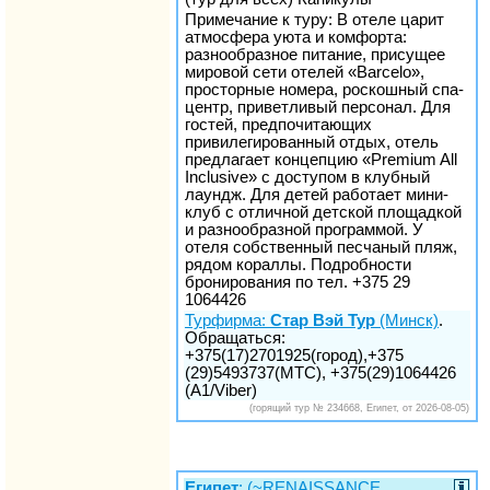
Примечание к туру: В отеле царит
атмосфера уюта и комфорта:
разнообразное питание, присущее
мировой сети отелей «Barcelo»,
просторные номера, роскошный спа-
центр, приветливый персонал. Для
гостей, предпочитающих
привилегированный отдых, отель
предлагает концепцию «Premium All
Inclusive» с доступом в клубный
лаундж. Для детей работает мини-
клуб с отличной детской площадкой
и разнообразной программой. У
отеля собственный песчаный пляж,
рядом кораллы. Подробности
бронирования по тел. +375 29
1064426
Турфирма:
Стар Вэй Тур
(Минск)
.
Обращаться:
+375(17)2701925(город),+375
(29)5493737(МТС), +375(29)1064426
(A1/Viber)
(горящий тур № 234668, Египет, от 2026-08-05)
Египет
: (~RENAISSANCE