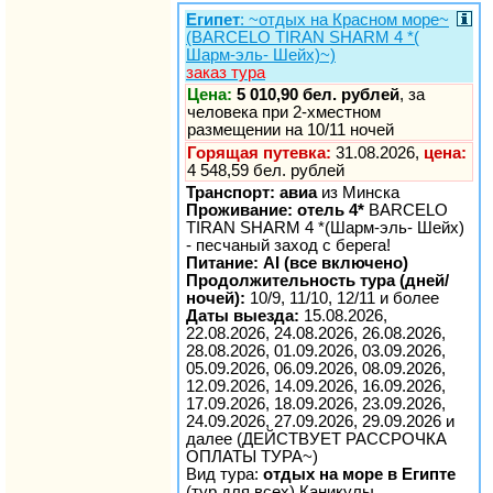
Египет
: ~отдых на Красном море~
(BARCELO TIRAN SHARM 4 *(
Шарм-эль- Шейх)~)
заказ тура
Цена:
5 010,90 бел. рублей
, за
человека при 2-хместном
размещении на 10/11 ночей
Горящая путевка:
31.08.2026,
цена:
4 548,59 бел. рублей
Транспорт: авиа
из Минска
Проживание: отель 4*
BARCELO
TIRAN SHARM 4 *(Шарм-эль- Шейх)
- песчаный заход с берега!
Питание: AI (все включено)
Продолжительность тура (дней/
ночей):
10/9, 11/10, 12/11 и более
Даты выезда:
15.08.2026,
22.08.2026, 24.08.2026, 26.08.2026,
28.08.2026, 01.09.2026, 03.09.2026,
05.09.2026, 06.09.2026, 08.09.2026,
12.09.2026, 14.09.2026, 16.09.2026,
17.09.2026, 18.09.2026, 23.09.2026,
24.09.2026, 27.09.2026, 29.09.2026 и
далее (ДЕЙСТВУЕТ РАССРОЧКА
ОПЛАТЫ ТУРА~)
Вид тура:
отдых на море в Египте
(тур для всех) Каникулы