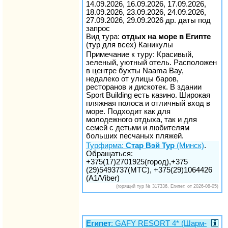
14.09.2026, 16.09.2026, 17.09.2026,
18.09.2026, 23.09.2026, 24.09.2026,
27.09.2026, 29.09.2026 др. даты под
запрос
Вид тура:
отдых на море в Египте
(тур для всех) Каникулы
Примечание к туру: Красивый,
зеленый, уютный отель. Расположен
в центре бухты Naama Bay,
недалеко от улицы баров,
ресторанов и дискотек. В здании
Sport Building есть казино. Широкая
пляжная полоса и отличный вход в
море. Подходит как для
молодежного отдыха, так и для
семей с детьми и любителям
больших песчаных пляжей.
Турфирма:
Стар Вэй Тур
(Минск)
.
Обращаться:
+375(17)2701925(город),+375
(29)5493737(МТС), +375(29)1064426
(A1/Viber)
(горящий тур № 317336, Египет, от 2026-08-05)
Египет
: GAFY RESORT 4* (Шарм-