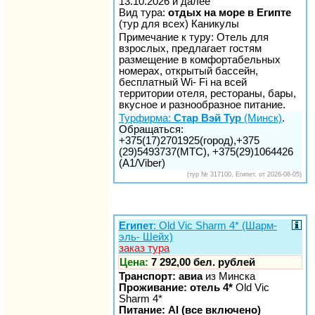
13.10.2026 и далее
Вид тура:
отдых на море в Египте
(тур для всех) Каникулы
Примечание к туру: Отель для
взрослых, предлагает гостям
размещение в комфортабельных
номерах, открытый бассейн,
бесплатный Wi- Fi на всей
территории отеля, рестораны, бары,
вкусное и разнообразное питание.
Турфирма:
Стар Вэй Тур
(Минск)
.
Обращаться:
+375(17)2701925(город),+375
(29)5493737(МТС), +375(29)1064426
(A1/Viber)
(тур № 317100, Египет, от 2026-08-05)
Египет
: Old Vic Sharm 4* (Шарм-
эль- Шейх)
заказ тура
Цена:
7 292,00 бел. рублей
Транспорт: авиа
из Минска
Проживание: отель 4*
Old Vic
Sharm 4*
Питание: AI (все включено)