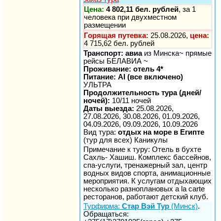
Цена:
4 802,11 бел. рублей
, за 1
человека при двухместном
размещении
Горящая путевка:
25.08.2026,
цена:
4 715,62 бел. рублей
Транспорт: авиа
из Минска~ прямые
рейсы БЕЛАВИА ~
Проживание: отель 4*
Питание: AI (все включено)
УЛЬТРА
Продолжительность тура (дней/
ночей):
10/11 ночей
Даты выезда:
25.08.2026,
27.08.2026, 30.08.2026, 01.09.2026,
04.09.2026, 09.09.2026, 10.09.2026
Вид тура:
отдых на море в Египте
(тур для всех) Каникулы
Примечание к туру: Отель в бухте
Сахль- Хашиш. Комплекс бассейнов,
спа-услуги, тренажерный зал, центр
водных видов спорта, анимационные
мероприятия. К услугам отдыхающих
несколько разноплановых a la carte
ресторанов, работают детский клуб.
Турфирма:
Стар Вэй Тур
(Минск)
.
Обращаться: