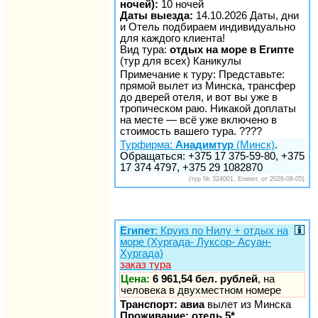
ночей):
10 ночей
Даты выезда:
14.10.2026 Даты, дни
и Отель подбираем индивидуально
для каждого клиента!
Вид тура:
отдых на море в Египте
(тур для всех) Каникулы
Примечание к туру: Представьте:
прямой вылет из Минска, трансфер
до дверей отеля, и вот вы уже в
тропическом раю. Никакой доплаты
на месте — всё уже включено в
стоимость вашего тура. ????
Турфирма:
Анадимтур
(Минск)
.
Обращаться: +375 17 375-59-80, +375
17 374 4797, +375 29 1082870
(тур № 324001, Египет, от 2026-08-05)
Египет
: Круиз по Нилу + отдых на
море (Хургада- Луксор- Асуан-
Хургада)
заказ тура
Цена:
6 961,54 бел. рублей
, на
человека в двухместном номере
Транспорт: авиа
вылет из Минска
Проживание: отель 5*