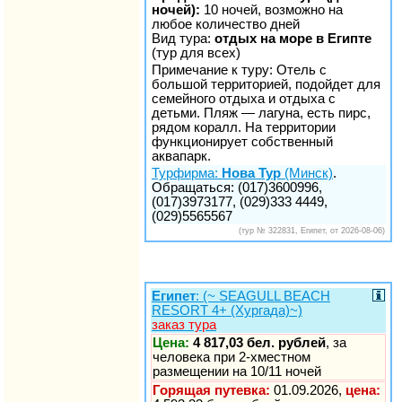
ночей):
10 ночей, возможно на
любое количество дней
Вид тура:
отдых на море в Египте
(тур для всех)
Примечание к туру: Отель с
большой территорией, подойдет для
семейного отдыха и отдыха с
детьми. Пляж — лагуна, есть пирс,
рядом коралл. На территории
функционирует собственный
аквапарк.
Турфирма:
Нова Тур
(Минск)
.
Обращаться: (017)3600996,
(017)3973177, (029)333 4449,
(029)5565567
(тур № 322831, Египет, от 2026-08-06)
Египет
: (~ SEAGULL BEACH
RESORT 4+ (Хургада)~)
заказ тура
Цена:
4 817,03 бел. рублей
, за
человека при 2-хместном
размещении на 10/11 ночей
Горящая путевка:
01.09.2026,
цена: