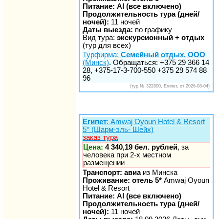
Питание: AI (все включено)
Продолжительность тура (дней/
ночей):
11 ночей
Даты выезда:
по графику
Вид тура:
экскурсионный + отдых
(тур для всех)
Турфирма:
Семейный отдых, ООО
(Минск)
. Обращаться: +375 29 366 14
28, +375-17-3-700-550 +375 29 574 88
96
(тур № 322800, Египет, от 2026-08-04)
Египет
: Amwaj Oyoun Hotel & Resort
5* (Шарм-эль- Шейх)
заказ тура
Цена:
4 340,19 бел. рублей
, за
человека при 2-х местном
размещении
Транспорт: авиа
из Минска
Проживание: отель 5*
Amwaj Oyoun
Hotel & Resort
Питание: AI (все включено)
Продолжительность тура (дней/
ночей):
11 ночей