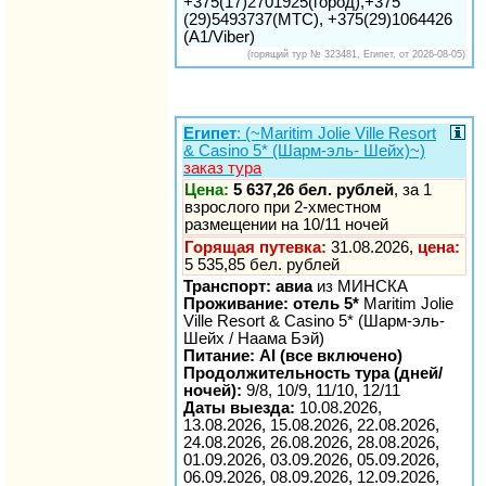
+375(17)2701925(город),+375
(29)5493737(МТС), +375(29)1064426
(A1/Viber)
(горящий тур № 323481, Египет, от 2026-08-05)
Египет
: (~Maritim Jolie Ville Resort
& Casino 5* (Шарм-эль- Шейх)~)
заказ тура
Цена:
5 637,26 бел. рублей
, за 1
взрослого при 2-хместном
размещении на 10/11 ночей
Горящая путевка:
31.08.2026,
цена:
5 535,85 бел. рублей
Транспорт: авиа
из МИНСКА
Проживание: отель 5*
Maritim Jolie
Ville Resort & Casino 5* (Шарм-эль-
Шейх / Наама Бэй)
Питание: AI (все включено)
Продолжительность тура (дней/
ночей):
9/8, 10/9, 11/10, 12/11
Даты выезда:
10.08.2026,
13.08.2026, 15.08.2026, 22.08.2026,
24.08.2026, 26.08.2026, 28.08.2026,
01.09.2026, 03.09.2026, 05.09.2026,
06.09.2026, 08.09.2026, 12.09.2026,