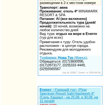
размещении в 2-х местном номере
Транспорт: авиа
Проживание: отель 4*
MINAMARK
RESORT & SPA
Питание: AI (все включено)
Продолжительность тура (дней/
ночей):
10 ночей, возможно на
любое количество дней
Вид тура:
отдых на море в Египте
(тур для всех)
Примечание к туру: Отель удобно
расположен - в центре города.
Рекомендуем для молодежного
отдыха.
Турфирма:
Нова Тур
(Минск)
.
Обращаться: (017)3600996,
(017)3973177, (029)333 4449,
(029)5565567
(тур № 320817, Египет, от 2026-08-05)
Египет
: ~Горящий тур~ (Flow
Spectrum Resort Sahl Hasheesh 4*
(Саль Хашиш) - на 25.08. и 30.08. на
11 ночей)
заказ тура