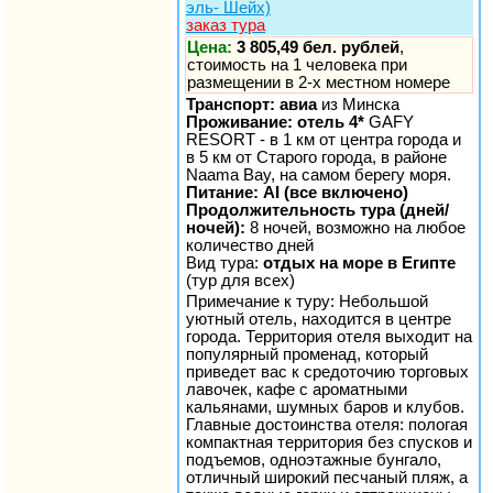
эль- Шейх)
заказ тура
Цена:
3 805,49 бел. рублей
,
стоимость на 1 человека при
размещении в 2-х местном номере
Транспорт: авиа
из Минска
Проживание: отель 4*
GAFY
RESORT - в 1 км от центра города и
в 5 км от Старого города, в районе
Naama Bay, на самом берегу моря.
Питание: AI (все включено)
Продолжительность тура (дней/
ночей):
8 ночей, возможно на любое
количество дней
Вид тура:
отдых на море в Египте
(тур для всех)
Примечание к туру: Небольшой
уютный отель, находится в центре
города. Территория отеля выходит на
популярный променад, который
приведет вас к средоточию торговых
лавочек, кафе с ароматными
кальянами, шумных баров и клубов.
Главные достоинства отеля: пологая
компактная территория без спусков и
подъемов, одноэтажные бунгало,
отличный широкий песчаный пляж, а