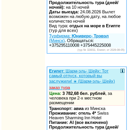
Продолжительность тура (дней/
ночей):
на 10 ночей
Даты выезда:
24.08.2026 Вылет
возможен на любую дату, на любое
количество ночей
Вид тура:
отдых на море в Египте
(тур для всех)
Турфирма:
Юниверс- Трэвэл
(Минск)
. Обращаться:
+375295110008 +375445225008
(тур № 324011, Египет, от 2026-08-05)
Египет
: Шарм-эль- Шейх: Тот
самый отпуск, который вы
заслужили! ☀️ (Шарм-эль- Шейх)
заказ тура
Цена:
3 782,68 бел. рублей
, за
человека при 2-х местном
размещении
Транспорт: авиа
из Минска
Проживание: отель 4*
Swiss
Heaven Sharming Inn Hotel
Питание: AI (все включено)
Продолжительность тура (дней/