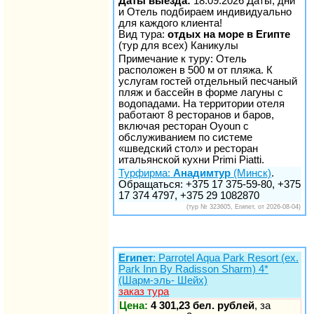
Даты выезда:
18.09.2026 Даты, дни
и Отель подбираем индивидуально
для каждого клиента!
Вид тура:
отдых на море в Египте
(тур для всех) Каникулы
Примечание к туру: Отель
расположен в 500 м от пляжа. К
услугам гостей отдельный песчаный
пляж и бассейн в форме лагуны с
водопадами. На территории отеля
работают 8 ресторанов и баров,
включая ресторан Oyoun с
обслуживанием по системе
«шведский стол» и ресторан
итальянской кухни Primi Piatti.
Турфирма:
Анадимтур
(Минск)
.
Обращаться: +375 17 375-59-80, +375
17 374 4797, +375 29 1082870
(тур № 323605, Египет, от 2026-08-04)
Египет
: Parrotel Aqua Park Resort (ex.
Park Inn By Radisson Sharm) 4*
(Шарм-эль- Шейх)
заказ тура
Цена:
4 301,23 бел. рублей
, за