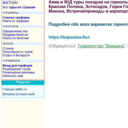
Авиа и Ж/Д туры поездом на горнолыж
ВЬЕТНАМ
Красная Поляна, Эстосадок, Горки Го
Все
туры по странам
Минска. Встречи/проводы в аэропорту
ТУРФИРМЫ
Списки турфирм
Новости турфирм
Подробно обо всех вариантах горно
ТУРУСЛУГИ
Оформление виз
Продажа билетов
https://вершина.бел
Поиск по билетам
РАЗНОЕ
(Обращаться:
Турагентство "Вершина"
,
Страны
Популярность туров
Отдых в Беларуси
ТУРФИРМАМ
Вход для турфирм
Размещение туров
Размещение рекламы
Написать нам
Разделы
Главная aditec.ru
Витрина путешествий