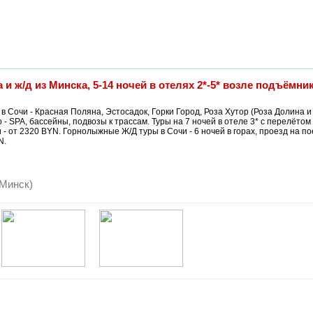
/д из Минска, 5-14 ночей в отелях 2*-5* возле подъёмник
Сочи - Красная Поляна, Эстосадок, Горки Город, Роза Хутор (Роза Долина и
- SPA, бассейны, подвозы к трассам. Туры на 7 ночей в отеле 3* с перелётом 
- от 2320 BYN. Горнолыжные Ж/Д туры в Сочи - 6 ночей в горах, проезд на п
N.
 Минск)