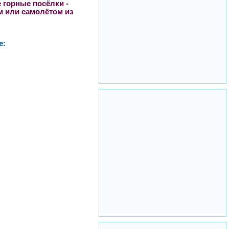
 горные посёлки -
ом или самолётом из
е: