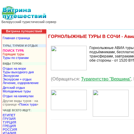
Белорусский туристический сервер
Витрина путешествий
ГОРНОЛЫЖНЫЕ ТУРЫ В СОЧИ - Авиа и ж
Главная страница
ТУРЫ, ТУРИЗМ И ОТДЫХ
Горнолыжные АВИА туры в 
ПОИСК ТУРА
подъёмниками, бесплатно 
Горящие туры
трансферами, завтраками 
Туры по странам
обе стороны - от 1520 BY
ВИДЫ ТУРОВ:
Отдых на море
Туры выходного дня
Экскурсии
(Обращаться:
Турагентство "Вершина"
,
Экскурсии + отдых
Лечение, оздоровление
Детский отдых
Молодежные туры
Отдых на каникулах
Другие виды туров - на
странице «
Поиск тура
»
ЧАЩЕ ВСЕГО ИЩУТ:
ЕГИПЕТ
ГРУЗИЯ
ТУРЦИЯ
ГРЕЦИЯ
РОССИЯ
ИТАЛИЯ