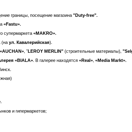
ение границы, посещение магазина
"Duty-free".
ка
«Fastu».
го супермаркета
«MAKRO».
 (на
ул. Кавалерийская
).
«AUCHAN»
, "
LEROY MERLIN"
(строительные материалы),
"Sel
алерея «BIALA»
. В галерее находятся
«Real»
,
«Media Markt».
Минск.
ужная)
.
ынков и гипермаркетов;