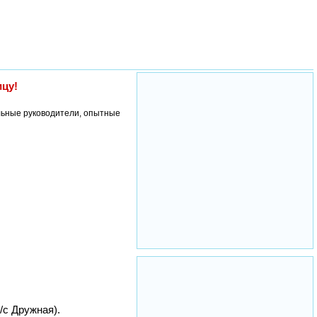
ицу!
льные руководители, опытные
/с Дружная).