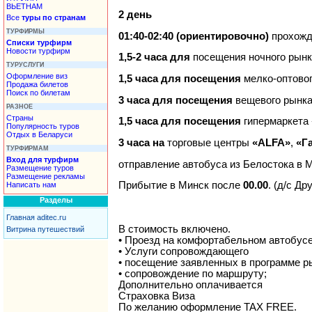
ВЬЕТНАМ
2 день
Все
туры по странам
ТУРФИРМЫ
01:40-02:40 (ориентировочно)
прохожд
Списки турфирм
Новости турфирм
1,5-2 часа для
посещения ночного рын
ТУРУСЛУГИ
Оформление виз
1,5 часа для посещения
мелко-оптово
Продажа билетов
Поиск по билетам
3 часа для посещения
вещевого рынка
РАЗНОЕ
Страны
1,5 часа для посещения
гипермаркета
Популярность туров
Отдых в Беларуси
3 часа на
торговые центры
«ALFA»
,
«Г
ТУРФИРМАМ
Вход для турфирм
отправление автобуса из Белостока в 
Размещение туров
Размещение рекламы
Прибытие в Минск после
00.00
. (д/с Др
Написать нам
Разделы
Главная aditec.ru
В стоимость включено.
Витрина путешествий
• Проезд на комфортабельном автобусе
• Услуги сопровождающего
• посещение заявленных в программе р
• сопровождение по маршруту;
Дополнительно оплачивается
Страховка Виза
По желанию оформление TAX FREE.