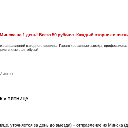
ска на 1 день! Всего 50 руб/чел. Каждый вторник и пятн
ых направлений выгодного шопинга! Гарантированные выезды, профессиона
уристические автобусы!
 Минск)
 и ПЯТНИЦУ
нице, уточняется за день до выезда) – отправление из Минска (д