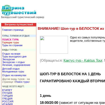
Белорусский туристический сервер
Витрина путешествий
ВНИМАНИЕ! Шоп-тур в БЕЛОСТОК из Мин
Главная страница
ТУРЫ, ТУРИЗМ И ОТДЫХ
Одно из самых популярн
ПОИСК ТУРА
водители, собственные т
Горящие туры
Туры по странам
ВИДЫ ТУРОВ:
Отдых на море
Туры выходного дня
Экскурсии
(Обращаться:
Кактус-тур - Kaktus Tour
,
Экскурсии + отдых
Лечение, оздоровление
Детский отдых
Молодежные туры
ШОП-ТУР В БЕЛОСТОК НА 1 ДЕНЬ
Отдых на каникулах
Другие виды туров - на
ГАРАНТИРОВАНО КАЖДЫЙ ВТОРНИК
странице «
Поиск тура
»
ЧАЩЕ ВСЕГО ИЩУТ:
ЕГИПЕТ
ГРУЗИЯ
1 день
ТУРЦИЯ
ГРЕЦИЯ
РОССИЯ
18:00/20:00
(зависит от ситуации на гра
ИТАЛИЯ