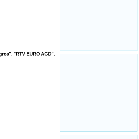
gros"
,
"RTV EURO AGD".