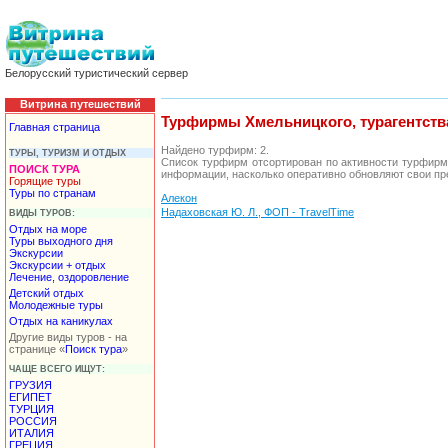
Белорусский туристический сервер
Витрина путешествий
Турфирмы Хмельницкого, турагентств
Главная страница
Найдено турфирм: 2.
ТУРЫ, ТУРИЗМ И ОТДЫХ
Список турфирм отсортирован по активности турфирм
ПОИСК ТУРА
информации, насколько оперативно обновляют свои пр
Горящие туры
Туры по странам
Алекон
Надаховская Ю. Л., ФОП - TravelTime
ВИДЫ ТУРОВ:
Отдых на море
Туры выходного дня
Экскурсии
Экскурсии + отдых
Лечение, оздоровление
Детский отдых
Молодежные туры
Отдых на каникулах
Другие виды туров - на
странице «
Поиск тура
»
ЧАЩЕ ВСЕГО ИЩУТ:
ГРУЗИЯ
ЕГИПЕТ
ТУРЦИЯ
РОССИЯ
ИТАЛИЯ
ГРЕЦИЯ