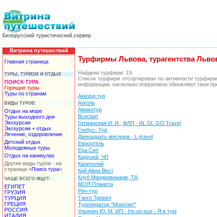
Белорусский туристический сервер
Витрина путешествий
Турфирмы Львова, турагентства Льво
Главная страница
Найдено турфирм: 19.
ТУРЫ, ТУРИЗМ И ОТДЫХ
Список турфирм отсортирован по активности турфирм
ПОИСК ТУРА
информации, насколько оперативно обновляют свои пр
Горящие туры
Туры по странам
Аккорд-тур
Алголь
ВИДЫ ТУРОВ:
Амикотур
Отдых на море
Всесвит
Туры выходного дня
Экскурсии
Гетманская И. И., ФЛП - IN. DI. GO Travel
Экскурсии + отдых
Глобус- Тур
Лечение, оздоровление
Двенадцать месяцев - L-travel
Детский отдых
Евроотель
Молодежные туры
Ера Світ
Отдых на каникулах
Кадуцей, ЧП
Другие виды туров - на
Капитолий
странице «
Поиск тура
»
Кий Авиа Вест
Клуб Мандривныкив, ТА
ЧАЩЕ ВСЕГО ИЩУТ:
МОЯ Планета
ЕГИПЕТ
Рич-тур
ГРУЗИЯ
Танго Тревел
ТУРЦИЯ
ГРЕЦИЯ
Туроператор "Монолит"
РОССИЯ
Ульянич Ю. М. ИП - I'm on tour - Я в турі
ИТАЛИЯ