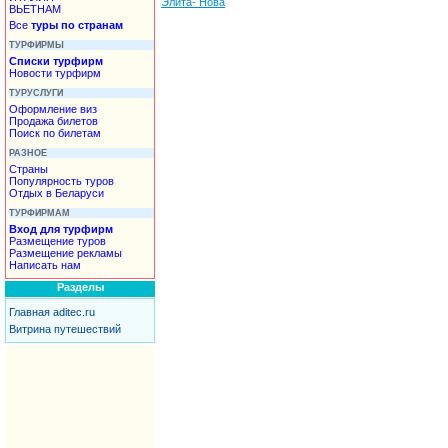
Элита- Нова
ВЬЕТНАМ
Все
туры по странам
ТУРФИРМЫ
Списки турфирм
Новости турфирм
ТУРУСЛУГИ
Оформление виз
Продажа билетов
Поиск по билетам
РАЗНОЕ
Страны
Популярность туров
Отдых в Беларуси
ТУРФИРМАМ
Вход для турфирм
Размещение туров
Размещение рекламы
Написать нам
Разделы
Главная aditec.ru
Витрина путешествий