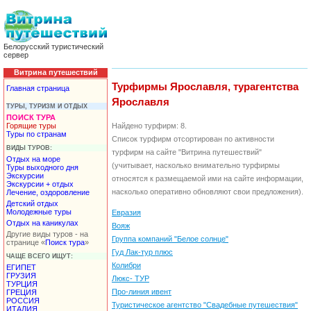
Белорусский туристический
сервер
Витрина путешествий
Турфирмы Ярославля, турагентства
Главная страница
Ярославля
ТУРЫ, ТУРИЗМ И ОТДЫХ
ПОИСК ТУРА
Горящие туры
Найдено турфирм: 8.
Туры по странам
Список турфирм отсортирован по активности
ВИДЫ ТУРОВ:
турфирм на сайте "Витрина путешествий"
Отдых на море
(учитывает, насколько внимательно турфирмы
Туры выходного дня
Экскурсии
относятся к размещаемой ими на сайте информации,
Экскурсии + отдых
насколько оперативно обновляют свои предложения).
Лечение, оздоровление
Детский отдых
Молодежные туры
Eвразия
Отдых на каникулах
Вояж
Другие виды туров - на
Группа компаний "Белое солнце"
странице «
Поиск тура
»
Гуд Лак-тур плюс
ЧАЩЕ ВСЕГО ИЩУТ:
Колибри
ЕГИПЕТ
ГРУЗИЯ
Люкс- ТУР
ТУРЦИЯ
Про-линия ивент
ГРЕЦИЯ
РОССИЯ
Туристическое агентство "Свадебные путешествия"
ИТАЛИЯ