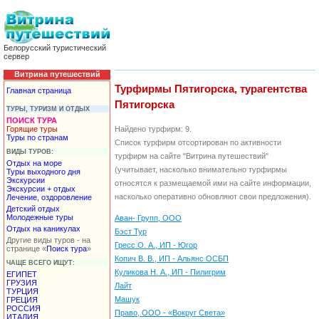
Белорусский туристический
сервер
Витрина путешествий
Турфирмы Пятигорска, турагентства
Главная страница
Пятигорска
ТУРЫ, ТУРИЗМ И ОТДЫХ
ПОИСК ТУРА
Горящие туры
Найдено турфирм: 9.
Туры по странам
Список турфирм отсортирован по активности
ВИДЫ ТУРОВ:
турфирм на сайте "Витрина путешествий"
Отдых на море
(учитывает, насколько внимательно турфирмы
Туры выходного дня
Экскурсии
относятся к размещаемой ими на сайте информации,
Экскурсии + отдых
насколько оперативно обновляют свои предложения).
Лечение, оздоровление
Детский отдых
Молодежные туры
Аван- Групп, ООО
Отдых на каникулах
Бэст Тур
Другие виды туров - на
Гресс О. А., ИП - Югор
странице «
Поиск тура
»
Копич В. В., ИП - Альянс ОСБП
ЧАЩЕ ВСЕГО ИЩУТ:
Куликова Н. А., ИП - Пилигрим
ЕГИПЕТ
ГРУЗИЯ
Лайт
ТУРЦИЯ
Машук
ГРЕЦИЯ
РОССИЯ
Право, ООО - «Вокруг Света»
ИТАЛИЯ