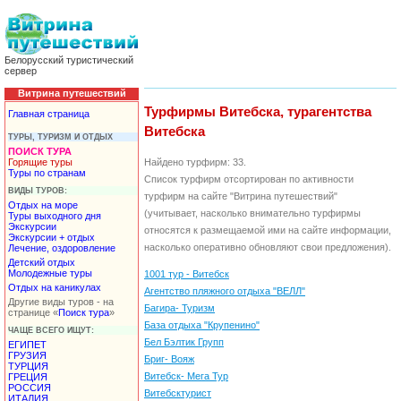
Белорусский туристический
сервер
Витрина путешествий
Турфирмы Витебска, турагентства
Главная страница
Витебска
ТУРЫ, ТУРИЗМ И ОТДЫХ
ПОИСК ТУРА
Горящие туры
Найдено турфирм: 33.
Туры по странам
Список турфирм отсортирован по активности
ВИДЫ ТУРОВ:
турфирм на сайте "Витрина путешествий"
Отдых на море
(учитывает, насколько внимательно турфирмы
Туры выходного дня
Экскурсии
относятся к размещаемой ими на сайте информации,
Экскурсии + отдых
насколько оперативно обновляют свои предложения).
Лечение, оздоровление
Детский отдых
Молодежные туры
1001 тур - Витебск
Отдых на каникулах
Агентство пляжного отдыха "ВЕЛЛ"
Другие виды туров - на
Багира- Туризм
странице «
Поиск тура
»
База отдыха "Крупенино"
ЧАЩЕ ВСЕГО ИЩУТ:
Бел Бэлтик Групп
ЕГИПЕТ
ГРУЗИЯ
Бриг- Вояж
ТУРЦИЯ
Витебск- Мега Тур
ГРЕЦИЯ
РОССИЯ
Витебсктурист
ИТАЛИЯ