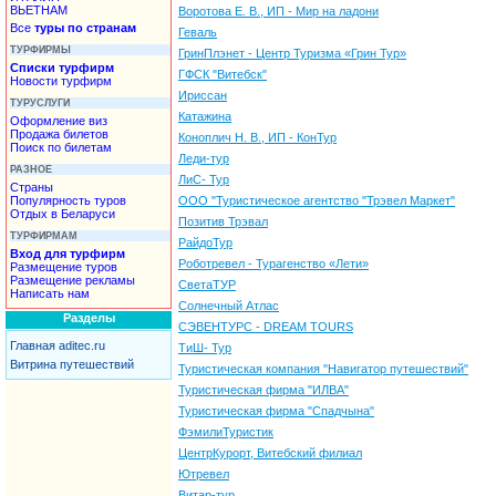
ВЬЕТНАМ
Воротова Е. В., ИП - Мир на ладони
Все
туры по странам
Геваль
ТУРФИРМЫ
ГринПлэнет - Центр Туризма «Грин Тур»
Списки турфирм
ГФСК "Витебск"
Новости турфирм
Ириссан
ТУРУСЛУГИ
Катажина
Оформление виз
Продажа билетов
Коноплич Н. В., ИП - КонТур
Поиск по билетам
Леди-тур
РАЗНОЕ
ЛиС- Тур
Страны
Популярность туров
ООО "Туристическое агентство "Трэвел Маркет"
Отдых в Беларуси
Позитив Трэвал
ТУРФИРМАМ
РайдоТур
Вход для турфирм
Роботревел - Турагенство «Лети»
Размещение туров
Размещение рекламы
СветаТУР
Написать нам
Солнечный Атлас
Разделы
СЭВЕНТУРС - DREAM TOURS
Главная aditec.ru
ТиШ- Тур
Витрина путешествий
Туристическая компания "Навигатор путешествий"
Туристическая фирма "ИЛВА"
Туристическая фирма "Спадчына"
ФэмилиТуристик
ЦентрКурорт, Витебский филиал
Ютревел
Витар-тур