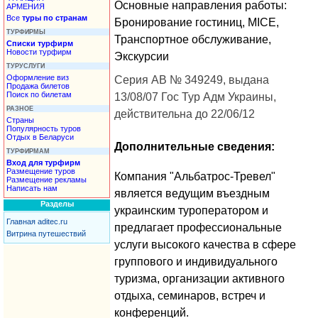
Основные направления работы:
АРМЕНИЯ
Все
туры по странам
Бронирование гостиниц, MICE,
ТУРФИРМЫ
Транспортное обслуживание,
Списки турфирм
Новости турфирм
Экскурсии
ТУРУСЛУГИ
Оформление виз
Серия АВ № 349249, выдана
Продажа билетов
Поиск по билетам
13/08/07 Гос Тур Адм Украины,
РАЗНОЕ
действительна до 22/06/12
Страны
Популярность туров
Отдых в Беларуси
Дополнительные сведения:
ТУРФИРМАМ
Вход для турфирм
Размещение туров
Компания "Альбатрос-Тревел"
Размещение рекламы
Написать нам
является ведущим въездным
Разделы
украинским туроператором и
Главная aditec.ru
предлагает профессиональные
Витрина путешествий
услуги высокого качества в сфере
группового и индивидуального
туризма, организации активного
отдыха, семинаров, встреч и
конференций.