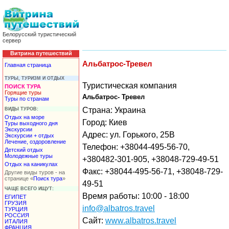
Белорусский туристический
сервер
Витрина путешествий
Альбатрос-Тревел
Главная страница
ТУРЫ, ТУРИЗМ И ОТДЫХ
Туристическая компания
ПОИСК ТУРА
Горящие туры
Альбатрос- Тревел
Туры по странам
Страна: Украина
ВИДЫ ТУРОВ:
Отдых на море
Город: Киев
Туры выходного дня
Экскурсии
Адрес: ул. Горького, 25В
Экскурсии + отдых
Лечение, оздоровление
Телефон: +38044-495-56-70,
Детский отдых
Молодежные туры
+380482-301-905, +38048-729-49-51
Отдых на каникулах
Факс: +38044-495-56-71, +38048-729-
Другие виды туров - на
странице «
Поиск тура
»
49-51
ЧАЩЕ ВСЕГО ИЩУТ:
Время работы: 10:00 - 18:00
ЕГИПЕТ
ГРУЗИЯ
info@albatros.travel
ТУРЦИЯ
РОССИЯ
Сайт:
www.albatros.travel
ИТАЛИЯ
ФРАНЦИЯ