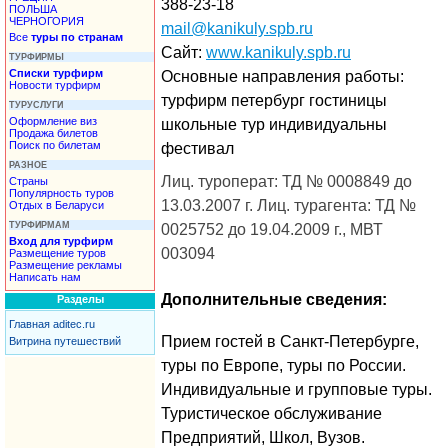
388-23-18
ПОЛЬША
ЧЕРНОГОРИЯ
mail@kanikuly.spb.ru
Все
туры по странам
Сайт:
www.kanikuly.spb.ru
ТУРФИРМЫ
Списки турфирм
Основные направления работы:
Новости турфирм
турфирм петербург гостиницы
ТУРУСЛУГИ
Оформление виз
школьные тур индивидуальны
Продажа билетов
Поиск по билетам
фестивал
РАЗНОЕ
Лиц. туроперат: ТД № 0008849 до
Страны
Популярность туров
13.03.2007 г. Лиц. турагента: ТД №
Отдых в Беларуси
ТУРФИРМАМ
0025752 до 19.04.2009 г., МВТ
Вход для турфирм
003094
Размещение туров
Размещение рекламы
Написать нам
Дополнительные сведения:
Разделы
Главная aditec.ru
Прием гостей в Санкт-Петербурге,
Витрина путешествий
туры по Европе, туры по России.
Индивидуальные и групповые туры.
Туристическое обслуживание
Предприятий, Школ, Вузов.