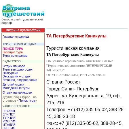
Белорусский туристический
сервер
Витрина путешествий
ТА Петербургские Каникулы
Главная страница
ТУРЫ, ТУРИЗМ И ОТДЫХ
Туристическая компания
ПОИСК ТУРА
Горящие туры
ТА Петербургские Каникулы
Туры по странам
Общество с ограниченной ответственностью
ВИДЫ ТУРОВ:
"Туристическое агентство ПЕТЕРБУРГСКИЕ
Отдых на море
Туры выходного дня
КАНИКУЛЫ"
Экскурсии
ОГРН 1027810294357, ИНН 7826099405
Экскурсии + отдых
Лечение, оздоровление
Страна: Россия
Детский отдых
Молодежные туры
Город: Санкт- Петербург
Отдых на каникулах
Адрес: ул. Кузнецовская, д. 19, оф.
Другие виды туров - на
странице «
Поиск тура
»
215, 216
ЧАЩЕ ВСЕГО ИЩУТ:
Телефон: +7 (812) 335-05-02, 388-28-
ГРУЗИЯ
ЕГИПЕТ
45, 388-23-18
ТУРЦИЯ
РОССИЯ
Факс: +7 (812) 335-05-02, 388-28-45,
ИТАЛИЯ
ГРЕЦИЯ