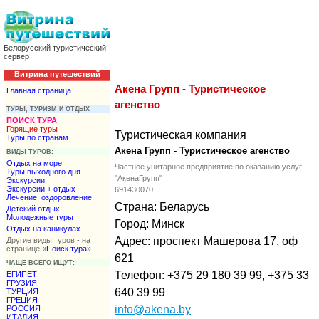
Белорусский туристический
сервер
Витрина путешествий
Акена Групп - Туристическое
Главная страница
агенство
ТУРЫ, ТУРИЗМ И ОТДЫХ
ПОИСК ТУРА
Горящие туры
Туристическая компания
Туры по странам
Акена Групп - Туристическое агенство
ВИДЫ ТУРОВ:
Отдых на море
Частное унитарное предприятие по оказанию услуг
Туры выходного дня
"АкенаГрупп"
Экскурсии
Экскурсии + отдых
691430070
Лечение, оздоровление
Страна: Беларусь
Детский отдых
Молодежные туры
Город: Минск
Отдых на каникулах
Адрес: проспект Машерова 17, оф
Другие виды туров - на
странице «
Поиск тура
»
621
ЧАЩЕ ВСЕГО ИЩУТ:
Телефон: ‎+375 29 180 39 99, +375 33
ЕГИПЕТ
ГРУЗИЯ
640 39 99
ТУРЦИЯ
ГРЕЦИЯ
info@akena.by
РОССИЯ
ИТАЛИЯ