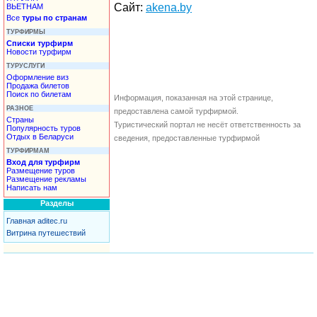
Сайт:
akena.by
ВЬЕТНАМ
Все
туры по странам
ТУРФИРМЫ
Списки турфирм
Новости турфирм
ТУРУСЛУГИ
Оформление виз
Продажа билетов
Поиск по билетам
Информация, показанная на этой странице,
РАЗНОЕ
предоставлена самой турфирмой.
Страны
Туристический портал не несёт ответственность за
Популярность туров
Отдых в Беларуси
сведения, предоставленные турфирмой
ТУРФИРМАМ
Вход для турфирм
Размещение туров
Размещение рекламы
Написать нам
Разделы
Главная aditec.ru
Витрина путешествий